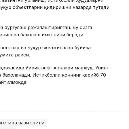
 вазиятни ўрганиш, истиқболли ҳудудларни
чуқур объектларни қидиришни назарда тутади.
ча бурғулаш режалаштирилган. Бу сизга
ганиш ва баҳолаш имконини беради.
зонтлар ва чуқур скважиналар бўйича
ўмита раиси.
 ҳавзасида йирик нефт конлари мавжуд. Унинг
я баҳоланади. Истиқболли коннинг қарийб 70
айтилмоқда.
ргетика вазирлиги