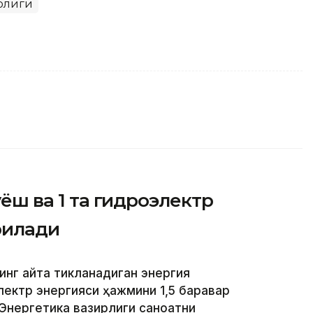
ирлиги
уёш ва 1 та гидроэлектр
рилади
инг қайта тикланадиган энергия
лектр энергияси ҳажмини 1,5 баравар
 Энергетика вазирлиги саноатни