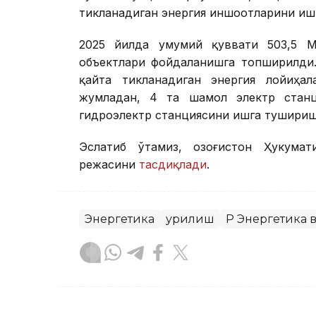
тикланадиган энергия иншоотларини иш
2025 йилда умумий қуввати 503,5 М
объектлари фойдаланишга топширилди.
қайта тикланадиган энергия лойиҳа
жумладан, 4 та шамол электр станц
гидроэлектр станциясини ишга тушири
Эслатиб ўтамиз, Қозоғистон Ҳукума
режасини
тасдиқлади
.
Энергетика
Қурилиш
ҚР Энергетика