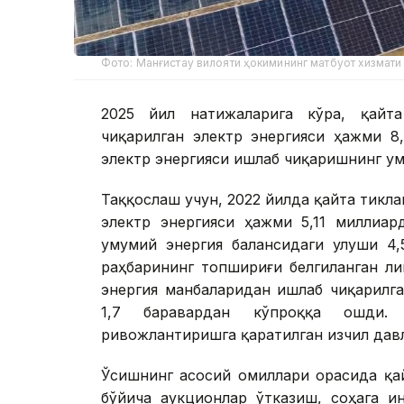
Фото: Манғистау вилояти ҳокимининг матбуот хизмати
2025 йил натижаларига кўра, қайта
чиқарилган электр энергияси ҳажми 8
электр энергияси ишлаб чиқаришнинг у
Таққослаш учун, 2022 йилда қайта тикл
электр энергияси ҳажми 5,11 миллиар
умумий энергия балансидаги улуши 4,
раҳбарининг топшириғи белгиланган ли
энергия манбаларидан ишлаб чиқарилга
1,7 баравардан кўпроққа ошди. 
ривожлантиришга қаратилган изчил давл
Ўсишнинг асосий омиллари орасида қа
бўйича аукционлар ўтказиш, соҳага и