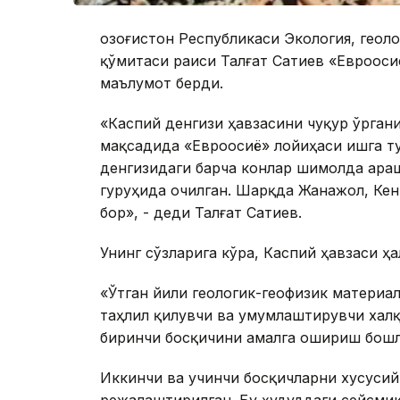
Қозоғистон Республикаси Экология, геол
қўмитаси раиси Талғат Сатиев «Еврооси
маълумот берди.
«Каспий денгизи ҳавзасини чуқур ўрга
мақсадида «Евроосиё» лойиҳаси ишга т
денгизидаги барча конлар шимолда Қара
гуруҳида очилган. Шарқда Жанажол, Кенқи
бор», - деди Талғат Сатиев.
Унинг сўзларига кўра, Каспий ҳавзаси ҳ
«Ўтган йили геологик-геофизик материа
таҳлил қилувчи ва умумлаштирувчи хал
биринчи босқичини амалга ошириш бош
Иккинчи ва учинчи босқичларни хусуси