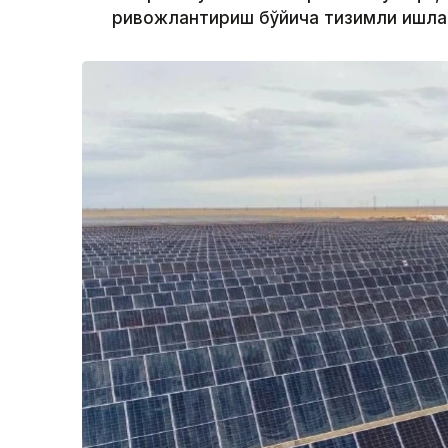
ривожлантириш бўйича тизимли ишлар