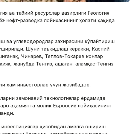
огия ва табиий ресурслар вазирлиги Геология
ё» нефт-разведка лойиҳасининг ҳолати ҳақида
ниш ва углеводородлар захирасини кўпайтириш
уширилди. Шуни таъкидлаш керакки, Каспий
шиғанақ, Чинарев, Теплов-Токарев конлар
яқ, жанубда Тенгиз, Қашаған, Қаламқас-Тенгиз
али ҳам инвесторлар учун жозибадор.
лларни замонавий технологиялар ёрдамида
қаро аҳамиятга молик Евроосиё лойиҳасининг
ланди.
й инвестициялар ҳисобидан амалга ошириш