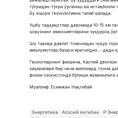
режалаштирилган. Бу ҳудуддаги сейсмик
тўғридан-тўғри ўрганиш ва истиқболли 
Бу юқори технологияни талаб қилади.
Ушбу тадқиқотлар давомида 10-15 км га
ҳовузнинг имкониятларини чуқурроқ ўр
Шу тариқа давлат томонидан чуқур гори
маълумотлар базаси яратилди», - деди қ
Геологларнинг фикрича, Каспий денгизи
заҳиралари бир неча миллиард тонна де
фоизи Қозоғистонда бўлиши мумкинлиги 
Муаллиф: Есимжан Нақтибай
Энергетика
Асосий янгилик
ҚР Эне