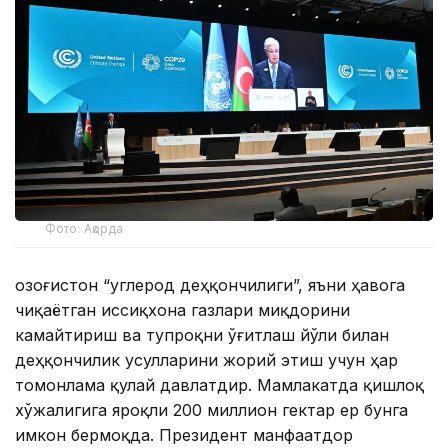
Фото: Ақорда
Қозоғистон “углерод деҳқончилиги”, яъни ҳавога
чиқаётган иссиқхона газлари миқдорини
камайтириш ва тупроқни ўғитлаш йўли билан
деҳқончилик усулларини жорий этиш учун ҳар
томонлама қулай давлатдир. Мамлакатда қишлоқ
хўжалигига яроқли 200 миллион гектар ер бунга
имкон бермоқда. Президент манфаатдор