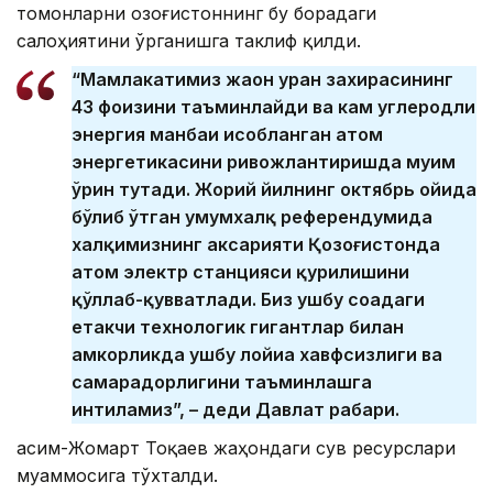
томонларни Қозоғистоннинг бу борадаги
салоҳиятини ўрганишга таклиф қилди.
“Мамлакатимиз жаҳон уран захирасининг
43 фоизини таъминлайди ва кам углеродли
энергия манбаи ҳисобланган атом
энергетикасини ривожлантиришда муҳим
ўрин тутади. Жорий йилнинг октябрь ойида
бўлиб ўтган умумхалқ референдумида
халқимизнинг аксарияти Қозоғистонда
атом электр станцияси қурилишини
қўллаб-қувватлади. Биз ушбу соҳадаги
етакчи технологик гигантлар билан
ҳамкорликда ушбу лойиҳа хавфсизлиги ва
самарадорлигини таъминлашга
интиламиз”, – деди Давлат раҳбари.
Қасим-Жомарт Тоқаев жаҳондаги сув ресурслари
муаммосига тўхталди.