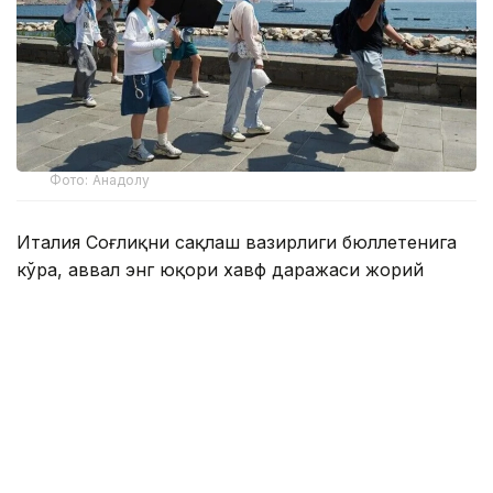
Фото: Анадолу
Италия Соғлиқни сақлаш вазирлиги бюллетенига
кўра, аввал энг юқори хавф даражаси жорий
этилган 25 та шаҳарга яна иккита шаҳар қўшилди.
Шу тариқа ҳозирда мамлакатнинг барча йирик
шаҳарлари «қизил» ҳудудга киритилди.
Синоптиклар прогнозига кўра, айрим ҳудудларда
ҳаво ҳарорати 40 даражагача етади. Жазирама
иссиқ тўлқини камида яна бир ҳафта давом этиши
кутилмоқда.