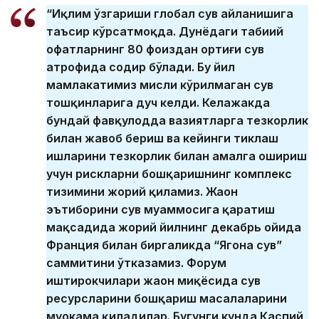
“Иқлим ўзгариши глобал сув айланишига
таъсир кўрсатмоқда. Дунёдаги табиий
офатларнинг 80 фоиздан ортиғи сув
атрофида содир бўлади. Бу йил
мамлакатимиз мисли кўрилмаган сув
тошқинларига дуч келди. Келажакда
бундай фавқулодда вазиятларга тезкорлик
билан жавоб бериш ва кейинги тиклаш
ишларини тезкорлик билан амалга ошириш
учун рискларни бошқаришнинг комплекс
тизимини жорий қиламиз. Жаҳон
эътиборини сув муаммосига қаратиш
мақсадида жорий йилнинг декабрь ойида
Франция билан биргаликда “Ягона сув”
саммитини ўтказамиз. Форум
иштирокчилари жаҳон миқёсида сув
ресурсларини бошқариш масалаларини
муҳокама қиладилар. Бугунги кунда Каспий