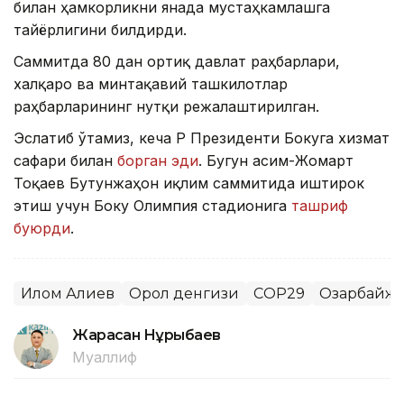
билан ҳамкорликни янада мустаҳкамлашга
тайёрлигини билдирди.
Саммитда 80 дан ортиқ давлат раҳбарлари,
халқаро ва минтақавий ташкилотлар
раҳбарларининг нутқи режалаштирилган.
Эслатиб ўтамиз, кеча ҚР Президенти Бокуга хизмат
сафари билан
борган эди
. Бугун Қасим-Жомарт
Тоқаев Бутунжаҳон иқлим саммитида иштирок
этиш учун Боку Олимпия стадионига
ташриф
буюрди
.
Илҳом Алиев
Орол денгизи
СOP29
Озарбайж
Жарасқан Нұрыбаев
Муаллиф