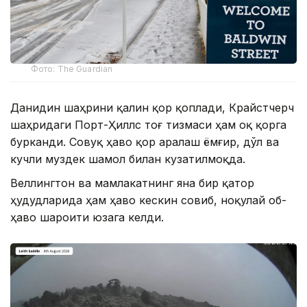
Фото: The Guardian
Данидин шаҳрини қалин қор қоплади, Крайстчерч
шаҳридаги Порт-Ҳиллс тоғ тизмаси ҳам оқ қорга
бурканди. Совуқ ҳаво қор аралаш ёмғир, дўл ва
кучли муздек шамол билан кузатилмоқда.
Веллингтон ва мамлакатнинг яна бир қатор
ҳудудларида ҳам ҳаво кескин совиб, ноқулай об-
ҳаво шароити юзага келди.