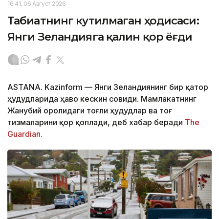
16:41, 06 Август 2026
Табиатнинг кутилмаган ҳодисаси:
Янги Зеландияга қалин қор ёғди
ASTANA. Kazinform
—
Янги Зеландиянинг бир қатор
ҳудудларида ҳаво кескин совиди. Мамлакатнинг
Жанубий оролидаги тоғли ҳудудлар ва тоғ
тизмаларини қор қоплади, деб хабар беради
The
Guardian.