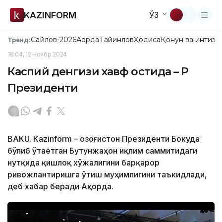
KAZINFORM
ЎЗ
Сайлов-2026
Ақорда
Тайинлов
Ҳодиса
Қонун ва интизо
Тренд:
18:04, 12 Ноябр 2024
Каспий денгизи хавф остида – ҚР
Президенти
BAKU. Kazinform – Қозоғистон Президенти Бокуда
бўлиб ўтаётган Бутунжаҳон иқлим саммитидаги
нутқида қишлоқ хўжалигини барқарор
ривожлантиришга ўтиш муҳимлигини таъкидлади,
деб хабар беради Ақорда.