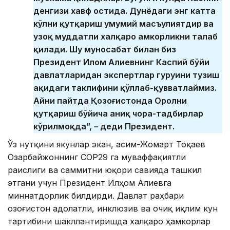
денгизи хавф остида. Дунёдаги энг катта
кўлни қутқариш умумий масъулиятдир ва
узоқ муддатли халқаро ҳамкорликни талаб
қилади. Шу муносабат билан биз
Президент Илҳом Алиевнинг Каспий бўйи
давлатларидан экспертлар гуруҳини тузиш
ҳақидаги таклифини қўллаб-қувватлаймиз.
Айни пайтда Қозоғистонда Оролни
қутқариш бўйича аниқ чора-тадбирлар
кўрилмоқда”, – деди Президент.
Ўз нутқини якунлар экан, Қасим-Жомарт Тоқаев
Озарбайжоннинг CОР29 га муваффақиятли
раислиги ва саммитни юқори савияда ташкил
этгани учун Президент Илҳом Алиевга
миннатдорлик билдирди. Давлат раҳбари
Қозоғистон адолатли, инклюзив ва очиқ иқлим кун
тартибини шакллантиришда халқаро ҳамкорлар