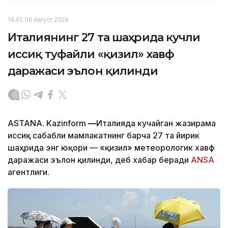
14:41, 06 Август 2026
Италиянинг 27 та шаҳрида кучли
иссиқ туфайли «қизил» хавф
даражаси эълон қилинди
ASTANA. Kazinform
—
Италияда кучайган жазирама
иссиқ сабабли мамлакатнинг барча 27 та йирик
шаҳрида энг юқори — «қизил» метеорологик хавф
даражаси эълон қилинди, деб хабар беради
ANSA
агентлиги.