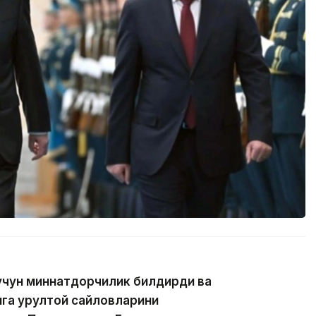
учун миннатдорчилик билдирди ва
ига Қурултой сайловларини