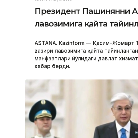
Президент Пашинянни А
лавозимига қайта тайин
ASTANА. Кazinform — Қасим-Жомарт 
вазири лавозимига қайта тайинланган
манфаатлари йўлидаги давлат хизмат
хабар берди.