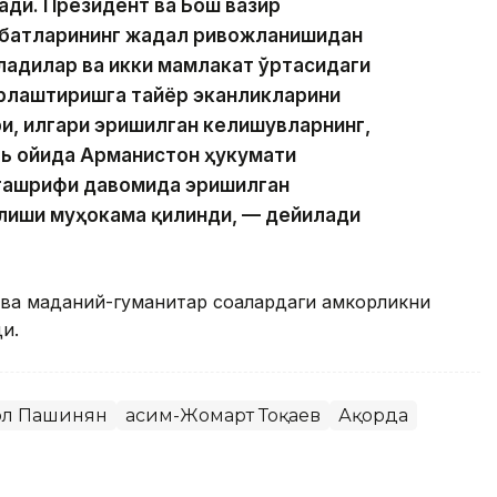
ди. Президент ва Бош вазир
абатларининг жадал ривожланишидан
адилар ва икки мамлакат ўртасидаги
урлаштиришга тайёр эканликларини
и, илгари эришилган келишувларнинг,
рь ойида Арманистон ҳукумати
 ташрифи давомида эришилган
лиши муҳокама қилинди, — дейилади
ва маданий-гуманитар соҳалардаги ҳамкорликни
и.
ол Пашинян
Қасим-Жомарт Тоқаев
Ақорда