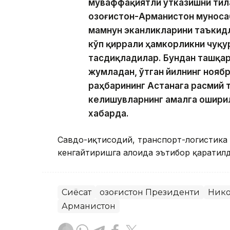
муваффақиятли ўтказишни тила
Қозоғистон-Арманистон мунос
мамнун эканликларини таъкидл
кўп қиррали ҳамкорликни чуқ
тасдиқладилар. Бундан ташқар
жумладан, ўтган йилнинг нояб
раҳбарининг Астанага расмий
келишувларнинг амалга ошири
хабарда.
Савдо-иқтисодий, транспорт-логистика 
кенгайтиришга алоҳида эътибор қаратилд
Сиёсат
Қозоғистон Президенти
Ник
Арманистон