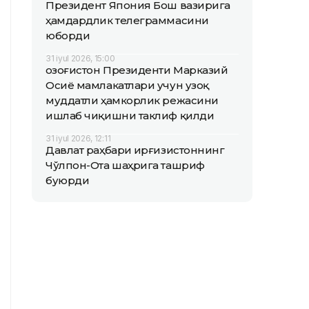
Президент Япония Бош вазирига
ҳамдардлик телеграммасини
юборди
31 iyul 2026, 15:00
Қозоғистон Президенти Марказий
Осиё мамлакатлари учун узоқ
муддатли ҳамкорлик режасини
ишлаб чиқишни таклиф қилди
31 iyul 2026, 12:11
Давлат раҳбари Қирғизистоннинг
Чўлпон-Ота шаҳрига ташриф
буюрди