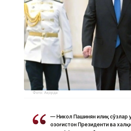
Фото: Ақорда
— Никол Пашинян илиқ сўзлар 
Қозоғистон Президенти ва халқ