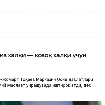
ғиз халқи — қозоқ халқи учун
им-Жомарт Тоқаев Марказий Осиё давлатлари
мий Маслаҳат учрашувида иштирок этди, деб