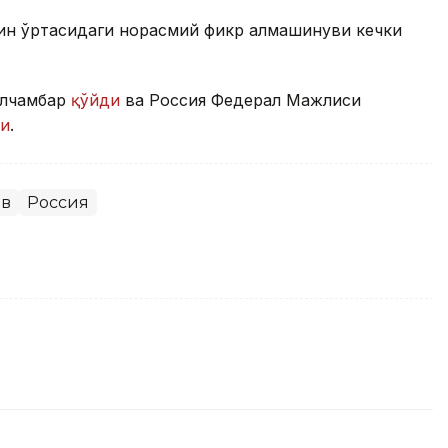
ин ўртасидаги норасмий фикр алмашинуви кечки
улчамбар
қўйди
ва Россия Федерал Мажлиси
ди
.
ев
Россия