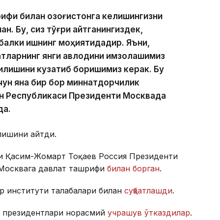
ифи билан Қозоғистонга келишингизни
н. Бу, сиз тўғри айтганингиздек,
балки ишнинг моҳиятидадир. Яъни,
атларнинг янги авлодини имзолашимиз
рилишини кузатиб боришимиз керак. Бу
ун яна бир бор миннатдорчилик
он Республикаси Президенти Москвада
да.
лишини айтди.
ри Қасим-Жомарт Тоқаев Россия Президенти
 Москвага давлат ташрифи
билан борган
.
р институти талабалари билан
суҳбатлашди
.
я президентлари норасмий
учрашув ўтказдилар
.