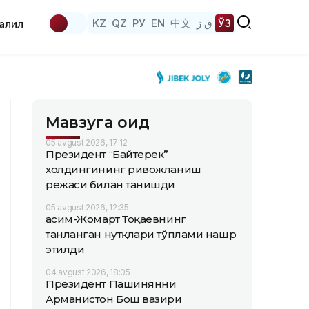
KZ
QZ
РУ
EN
中文
ق ز
ЎЗ
аҳлил
Мавзуга оид
05 avgust 2026, 17:12
Президент “Байтерек”
холдингининг ривожланиш
режаси билан танишди
05 avgust 2026, 12:35
Қасим-Жомарт Тоқаевнинг
танланган нутқлари тўплами нашр
этилди
04 avgust 2026, 18:05
Президент Пашинянни
Арманистон Бош вазири