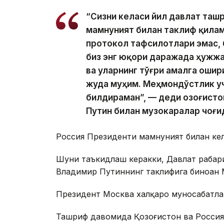
“Сизни келаси йил давлат ташр
мамнуният билан таклиф қилама
протокол тафсилотлари эмас, 
биз энг юқори даражада ҳужж
ва уларнинг тўғри амалга оши
жуда муҳим. Меҳмондўстлик уч
билдираман”, — деди Қозоғист
Путин билан музокаралар чоғи
Россия Президенти мамнуният билан ке
Шуни таъкидлаш керакки, Давлат раҳба
Владимир Путиннинг таклифига биноан
Президент Москва халқаро муносабатла
Ташриф давомида Қозоғистон ва Росси