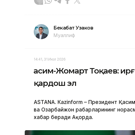
Бекабат Узаков
Муаллиф
14:41, 31 Июл 2026
Қасим-Жомарт Тоқаев: Қир
қардош эл
ASTANА. Кazinform – Президент Қас
ва Озарбайжон раҳбарларининг норас
хабар беради Ақорда.