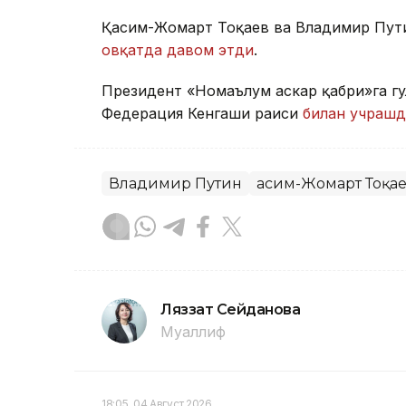
Қасим-Жомарт Тоқаев ва Владимир Пут
овқатда давом этди
.
Президент «Номаълум аскар қабри»га г
Федерация Кенгаши раиси
билан учраш
Владимир Путин
Қасим-Жомарт Тоқа
Ляззат Сейданова
Муаллиф
18:05, 04 Август 2026