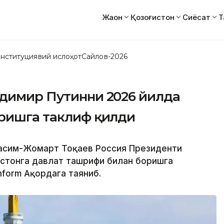
Жаҳон
Қозоғистон
Сиёсат
Т
нституциявий ислоҳот
Сайлов-2026
адимир Путинни 2026 йилда
юришга таклиф қилди
 Қасим-Жомарт Тоқаев Россия Президенти
истонга давлат ташрифи билан боришга
nform Ақордага таяниб.