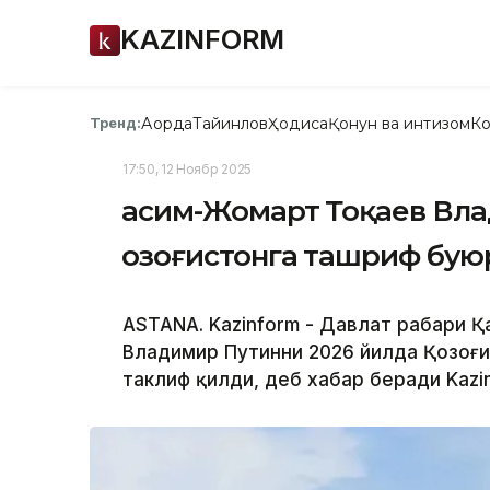
KAZINFORM
Ақорда
Тайинлов
Ҳодиса
Қонун ва интизом
Ко
Тренд:
17:50, 12 Ноябр 2025
Қасим-Жомарт Тоқаев Вл
Қозоғистонга ташриф бу
ASTANA. Kazinform - Давлат раҳбари
Владимир Путинни 2026 йилда Қозоғ
таклиф қилди, деб хабар беради Kazi