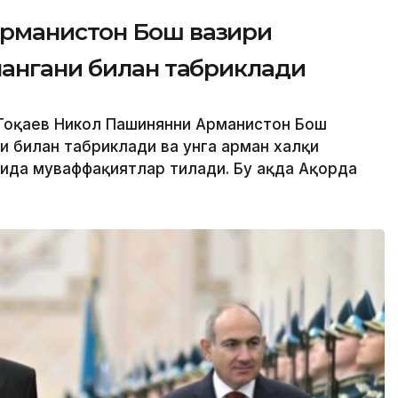
рманистон Бош вазири
лангани билан табриклади
Тоқаев Никол Пашинянни Арманистон Бош
и билан табриклади ва унга арман халқи
ида муваффақиятлар тилади. Бу ҳақда Ақорда