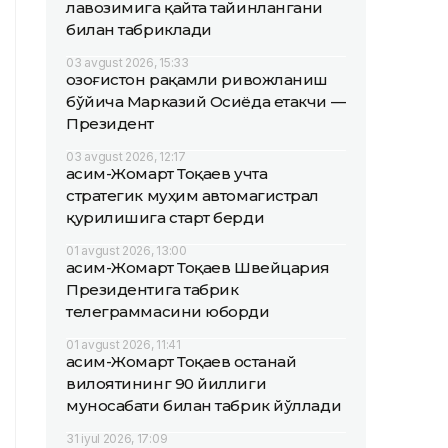
лавозимига қайта тайинлангани
билан табриклади
03 avgust 2026, 15:33
Қозоғистон рақамли ривожланиш
бўйича Марказий Осиёда етакчи —
Президент
03 avgust 2026, 12:17
Қасим-Жомарт Тоқаев учта
стратегик муҳим автомагистрал
қурилишига старт берди
01 avgust 2026, 13:00
Қасим-Жомарт Тоқаев Швейцария
Президентига табрик
телеграммасини юборди
01 avgust 2026, 11:41
Қасим-Жомарт Тоқаев Қостанай
вилоятининг 90 йиллиги
муносабати билан табрик йўллади
31 iyul 2026, 17:09