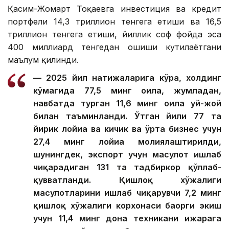
Қасим-Жомарт Тоқаевга инвестиция ва кредит
портфели 14,3 триллион тенгега етиши ва 16,5
триллион тенгега етиши, йиллик соф фойда эса
400 миллиард тенгедан ошиши кутилаётгани
маълум қилинди.
— 2025 йил натижаларига кўра, холдинг
кўмагида 77,5 минг оила, жумладан,
навбатда турган 11,6 минг оила уй-жой
билан таъминланди. Ўтган йили 77 та
йирик лойиҳа ва кичик ва ўрта бизнес учун
27,4 минг лойиҳа молиялаштирилди,
шунингдек, экспорт учун маҳсулот ишлаб
чиқарадиган 131 та тадбиркор қўллаб-
қувватланди. Қишлоқ хўжалиги
маҳсулотларини ишлаб чиқарувчи 7,2 минг
қишлоқ хўжалиги корхонаси баҳорги экиш
учун 11,4 минг дона техникани ижарага