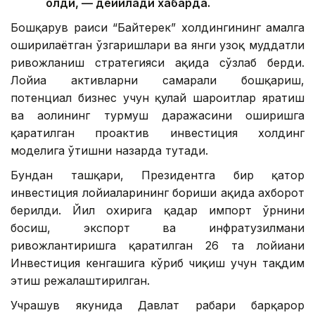
олди, — дейилади хабарда.
Бошқарув раиси “Байтерек” холдингининг амалга
оширилаётган ўзгаришлари ва янги узоқ муддатли
ривожланиш стратегияси ҳақида сўзлаб берди.
Лойиҳа активларни самарали бошқариш,
потенциал бизнес учун қулай шароитлар яратиш
ва аҳолининг турмуш даражасини оширишга
қаратилган проактив инвестиция холдинг
моделига ўтишни назарда тутади.
Бундан ташқари, Президентга бир қатор
инвестиция лойиҳаларининг бориши ҳақида ахборот
берилди. Йил охирига қадар импорт ўрнини
босиш, экспорт ва инфратузилмани
ривожлантиришга қаратилган 26 та лойиҳани
Инвестиция кенгашига кўриб чиқиш учун тақдим
этиш режалаштирилган.
Учрашув якунида Давлат раҳбари барқарор