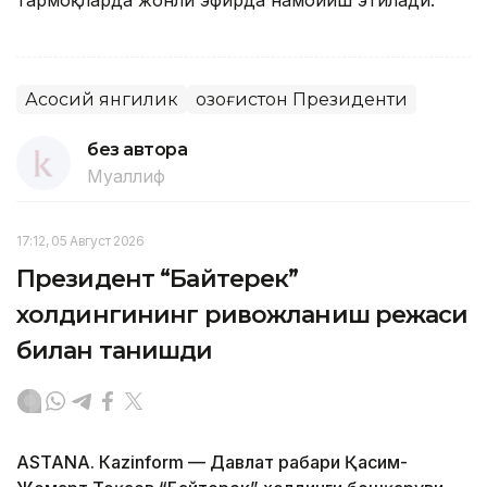
Асосий янгилик
Қозоғистон Президенти
без автора
Муаллиф
17:12, 05 Август 2026
Президент “Байтерек”
холдингининг ривожланиш режаси
билан танишди
ASTANА. Каzinform — Давлат раҳбари Қасим-