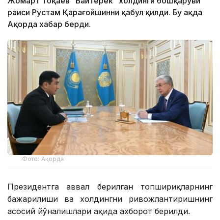
Жомарт Тоқаев “Байтерек” холдинги бошқаруви
раиси Рустам Қарағойшинни қабул қилди. Бу ҳақда
Ақорда хабар берди.
Фото: Ақорда
Президентга аввал берилган топшириқларнинг
бажарилиши ва холдингни ривожлантиришнинг
асосий йўналишлари ҳақида ахборот берилди.