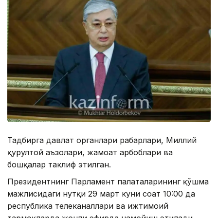
Тадбирга давлат органлари раҳбарлари, Миллий
қурултой аъзолари, жамоат арбоблари ва
бошқалар таклиф этилган.
Президентнинг Парламент палаталарининг қўшма
мажлисидаги нутқи 29 март куни соат 10:00 да
республика телеканаллари ва ижтимоий
тармоқларда жонли эфирда намойиш этилади.