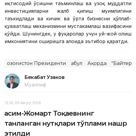
иқтисодий ўсишни таъминлаш ва узоқ муддатли
инвестицияларни жалб қилиш муҳимлигини
таъкидлади ва кичик ва ўрта бизнесни қўллаб-
қувватлаш механизмини мустаҳкамлаш вазифасини
қўйди. Шунингдек, у фуқаролар учун уй-жой олиш
имкониятини оширишга алоҳида эътибор қаратди.
Қозоғистон Президенти
Қабул
Ақорда
"Байтере
Бекабат Узаков
Муаллиф
12:35, 05 Август 2026
Қасим-Жомарт Тоқаевнинг
танланган нутқлари тўплами нашр
этилди