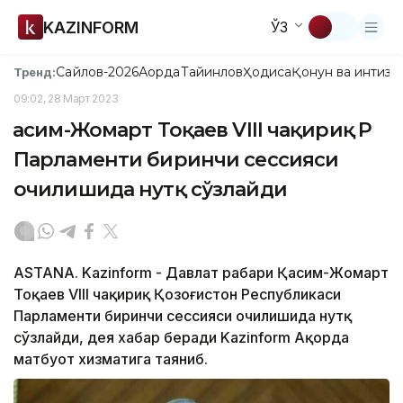
KAZINFORM
ЎЗ
Сайлов-2026
Ақорда
Тайинлов
Ҳодиса
Қонун ва интизо
Тренд:
09:02, 28 Март 2023
Қасим-Жомарт Тоқаев VIII чақириқ ҚР
Парламенти биринчи сессияси
очилишида нутқ сўзлайди
ASTANА. Kazinform - Давлат раҳбари Қасим-Жомарт
Тоқаев VIII чақириқ Қозоғистон Республикаси
Парламенти биринчи сессияси очилишида нутқ
сўзлайди, дея хабар беради Kazinform Ақорда
матбуот хизматига таяниб.