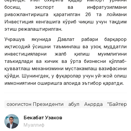
босиш, экспорт ва инфратузилмани
ривожлантиришга қаратилган 26 та лойиҳани
Инвестиция кенгашига кўриб чиқиш учун тақдим
этиш режалаштирилган.
Учрашув якунида Давлат раҳбари барқарор
иқтисодий ўсишни таъминлаш ва узоқ муддатли
инвестицияларни жалб қилиш муҳимлигини
таъкидлади ва кичик ва ўрта бизнесни қўллаб-
қувватлаш механизмини мустаҳкамлаш вазифасини
қўйди. Шунингдек, у фуқаролар учун уй-жой олиш
имкониятини оширишга алоҳида эътибор қаратди.
Қозоғистон Президенти
Қабул
Ақорда
"Байтере
Бекабат Узаков
Муаллиф