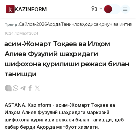
KAZINFORM
ЎЗ
Сайлов-2026
Ақорда
Тайинлов
Ҳодиса
Қонун ва интизо
Тренд:
16:24, 12 Март 2024
Қасим-Жомарт Тоқаев ва Илҳом
Алиев Фузулий шаҳридаги
шифохона қурилиши режаси билан
танишди
ASTANА. Кazinform - Қасим-Жомарт Тоқаев ва
Илҳом Алиев Фузулий шаҳридаги марказий
шифохона қурилиши режаси билан танишди, деб
хабар берди Ақорда матбуот хизмати.