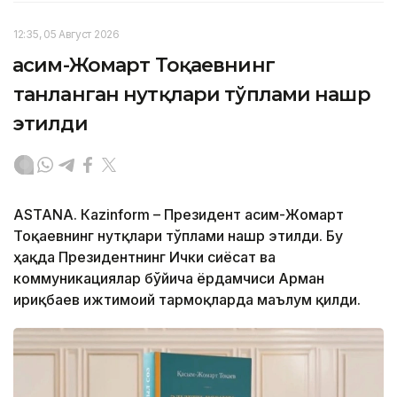
12:35, 05 Август 2026
Қасим-Жомарт Тоқаевнинг
танланган нутқлари тўплами нашр
этилди
ASTANА. Кazinform – Президент Қасим-Жомарт
Тоқаевнинг нутқлари тўплами нашр этилди. Бу
ҳақда Президентнинг Ички сиёсат ва
коммуникациялар бўйича ёрдамчиси Арман
Қириқбаев ижтимоий тармоқларда маълум қилди.