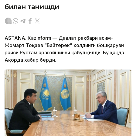
билан танишди
ASTANА. Каzinform — Давлат раҳбари Қасим-
Жомарт Тоқаев “Байтерек” холдинги бошқаруви
раиси Рустам Қарағойшинни қабул қилди. Бу ҳақда
Ақорда хабар берди.