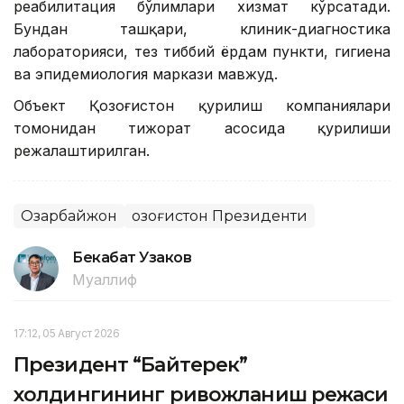
реабилитация бўлимлари хизмат кўрсатади.
Бундан ташқари, клиник-диагностика
лабораторияси, тез тиббий ёрдам пункти, гигиена
ва эпидемиология маркази мавжуд.
Объект Қозоғистон қурилиш компаниялари
томонидан тижорат асосида қурилиши
режалаштирилган.
Озарбайжон
Қозоғистон Президенти
Бекабат Узаков
Муаллиф
17:12, 05 Август 2026
Президент “Байтерек”
холдингининг ривожланиш режаси