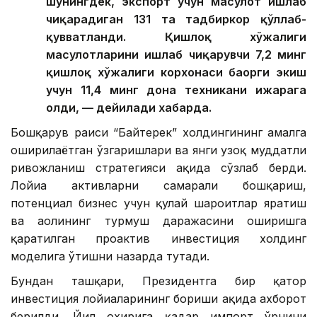
шунингдек, экспорт учун маҳсулот ишлаб
чиқарадиган 131 та тадбиркор қўллаб-
қувватланди. Қишлоқ хўжалиги
маҳсулотларини ишлаб чиқарувчи 7,2 минг
қишлоқ хўжалиги корхонаси баҳорги экиш
учун 11,4 минг дона техникани ижарага
олди, — дейилади хабарда.
Бошқарув раиси “Байтерек” холдингининг амалга
оширилаётган ўзгаришлари ва янги узоқ муддатли
ривожланиш стратегияси ҳақида сўзлаб берди.
Лойиҳа активларни самарали бошқариш,
потенциал бизнес учун қулай шароитлар яратиш
ва аҳолининг турмуш даражасини оширишга
қаратилган проактив инвестиция холдинг
моделига ўтишни назарда тутади.
Бундан ташқари, Президентга бир қатор
инвестиция лойиҳаларининг бориши ҳақида ахборот
берилди. Йил охирига қадар импорт ўрнини