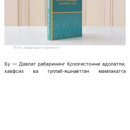
Фото: видеодан скриншот
Бу — Давлат раҳбарининг Қозоғистонни адолатли,
хавфсиз ва гуллаб-яшнаётган мамлакатга
айлантириш бўйича буюк идеалининг сўз билан
йўғрилган хулосаси.
– Азиз дўстлар! Сўзларнинг қадрини
тушунадиган ақлли, очиқ фикрли
жамоатчилик учун бизда янгиликлар бор.
Қозоғистон Республикаси Президенти
Қасим-Жомарт Кемелули Тоқаевнинг