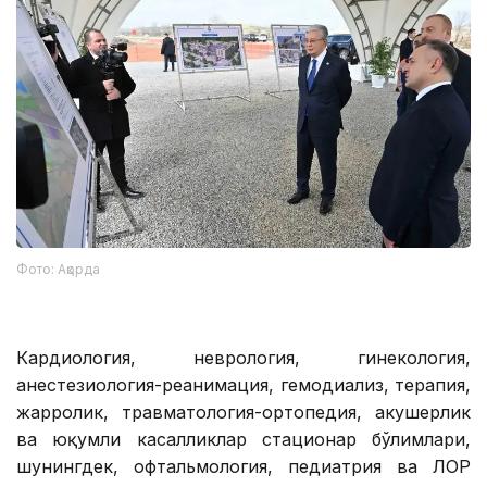
Фото: Ақорда
Кардиология, неврология, гинекология,
анестезиология-реанимация, гемодиализ, терапия,
жарроҳлик, травматология-ортопедия, акушерлик
ва юқумли касалликлар стационар бўлимлари,
шунингдек, офтальмология, педиатрия ва ЛОР