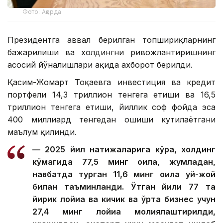
Фото: Ақорда
Президентга аввал берилган топшириқларнинг
бажарилиши ва холдингни ривожлантиришнинг
асосий йўналишлари ҳақида ахборот берилди.
Қасим-Жомарт Тоқаевга инвестиция ва кредит
портфели 14,3 триллион тенгега етиши ва 16,5
триллион тенгега етиши, йиллик соф фойда эса
400 миллиард тенгедан ошиши кутилаётгани
маълум қилинди.
— 2025 йил натижаларига кўра, холдинг
кўмагида 77,5 минг оила, жумладан,
навбатда турган 11,6 минг оила уй-жой
билан таъминланди. Ўтган йили 77 та
йирик лойиҳа ва кичик ва ўрта бизнес учун
27,4 минг лойиҳа молиялаштирилди,