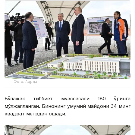
Фото: Ақорда
Бўлажак тиббиёт муассасаси 180 ўринга
мўлжалланган. Бинонинг умумий майдони 34 минг
квадрат метрдан ошади.