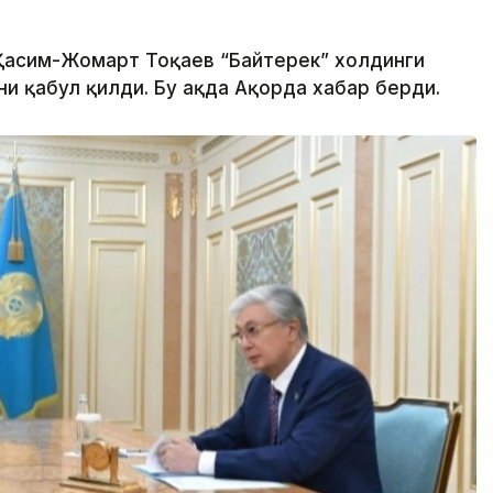
 Қасим-Жомарт Тоқаев “Байтерек” холдинги
 қабул қилди. Бу ҳақда Ақорда хабар берди.