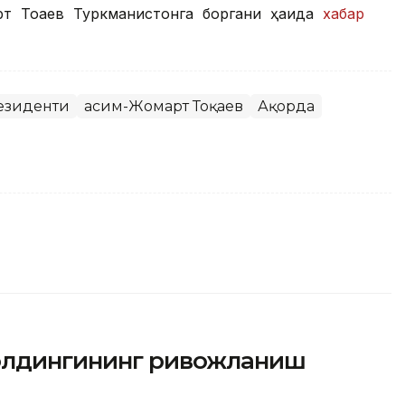
рт Тоқаев Туркманистонга боргани ҳақида
хабар
резиденти
Қасим-Жомарт Тоқаев
Ақорда
холдингининг ривожланиш