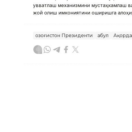
қувватлаш механизмини мустаҳкамлаш ваз
жой олиш имкониятини оширишга алоҳид
Қозоғистон Президенти
Қабул
Ақорда
Бекабат Узаков
Муаллиф
18:05, 04 Август 2026
Президент Пашинянни А
лавозимига қайта тайин