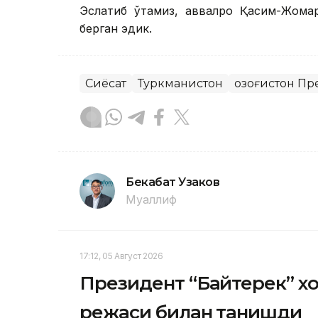
Эслатиб ўтамиз, аввалроқ Қасим-Жома
берган эдик.
Сиёсат
Туркманистон
Қозоғистон П
Бекабат Узаков
Муаллиф
17:12, 05 Август 2026
Президент “Байтерек” 
режаси билан танишди