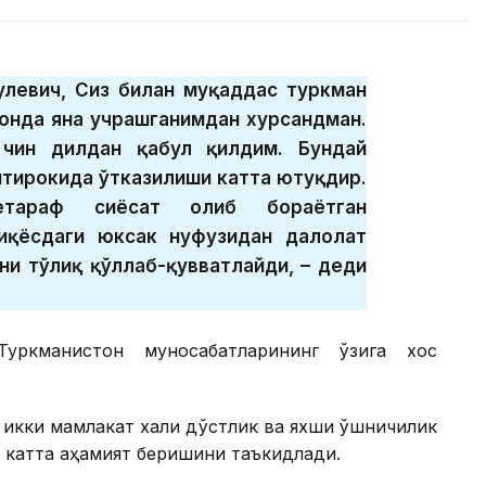
гулевич, Сиз билан муқаддас туркман
онда яна учрашганимдан хурсандман.
 чин дилдан қабул қилдим. Бундай
тирокида ўтказилиши катта ютуқдир.
араф сиёсат олиб бораётган
иқёсдаги юксак нуфузидан далолат
ни тўлиқ қўллаб-қувватлайди, – деди
Туркманистон муносабатларининг ўзига хос
 икки мамлакат халқи дўстлик ва яхши қўшничилик
 катта аҳамият беришини таъкидлади.