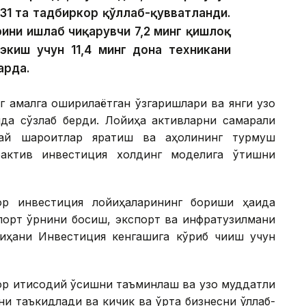
31 та тадбиркор қўллаб-қувватланди.
ини ишлаб чиқарувчи 7,2 минг қишлоқ
экиш учун 11,4 минг дона техникани
арда.
г амалга оширилаётган ўзгаришлари ва янги узоқ
ида сўзлаб берди. Лойиҳа активларни самарали
улай шароитлар яратиш ва аҳолининг турмуш
оактив инвестиция холдинг моделига ўтишни
ор инвестиция лойиҳаларининг бориши ҳақида
мпорт ўрнини босиш, экспорт ва инфратузилмани
йиҳани Инвестиция кенгашига кўриб чиқиш учун
ор иқтисодий ўсишни таъминлаш ва узоқ муддатли
и таъкидлади ва кичик ва ўрта бизнесни қўллаб-