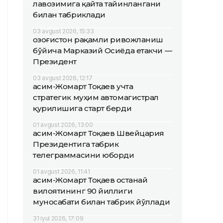
лавозимига қайта тайинлангани
билан табриклади
03 avgust 2026, 15:33
Қозоғистон рақамли ривожланиш
бўйича Марказий Осиёда етакчи —
Президент
03 avgust 2026, 12:17
Қасим-Жомарт Тоқаев учта
стратегик муҳим автомагистрал
қурилишига старт берди
01 avgust 2026, 13:00
Қасим-Жомарт Тоқаев Швейцария
Президентига табрик
телеграммасини юборди
01 avgust 2026, 11:41
Қасим-Жомарт Тоқаев Қостанай
вилоятининг 90 йиллиги
муносабати билан табрик йўллади
31 iyul 2026, 17:09