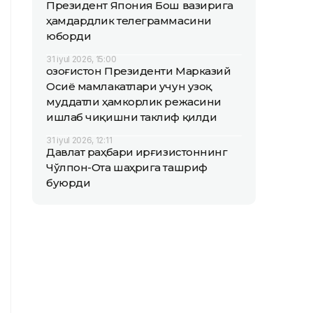
Президент Япония Бош вазирига
ҳамдардлик телеграммасини
юборди
31 iyul 2026, 15:00
Қозоғистон Президенти Марказий
Осиё мамлакатлари учун узоқ
муддатли ҳамкорлик режасини
ишлаб чиқишни таклиф қилди
31 iyul 2026, 12:11
Давлат раҳбари Қирғизистоннинг
Чўлпон-Ота шаҳрига ташриф
буюрди