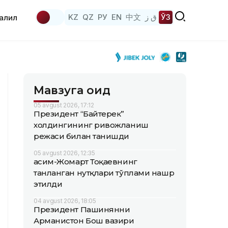
KZ
QZ
РУ
EN
中文
ق ز
ЎЗ
аҳлил
Мавзуга оид
05 avgust 2026, 17:12
Президент “Байтерек”
холдингининг ривожланиш
режаси билан танишди
05 avgust 2026, 12:35
Қасим-Жомарт Тоқаевнинг
танланган нутқлари тўплами нашр
этилди
04 avgust 2026, 18:05
Президент Пашинянни
Арманистон Бош вазири