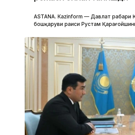
ASTANА. Каzinform — Давлат раҳбари
бошқаруви раиси Рустам Қарағойшинни