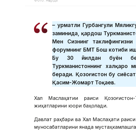
Фото: Ақорда
– Ҳурматли Гурбангули Мялик
заминида, қардош Туркманист
Мен Сизнинг таклифингизни
форумнинг БМТ Бош котиби иш
Бу 30 йилдан буён бет
Туркманистоннинг халқаро м
беради. Қозоғистон бу сиёсат
Қасим-Жомарт Тоқаев.
Халқ Маслаҳатии раиси Қозоғистон-
жиҳатларини юқори баҳолади.
Давлат раҳбари ва Халқ Маслаҳати раиси
муносабатларини янада мустаҳкамлашга