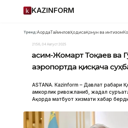
KAZINFORM
Ақорда
Тайинлов
Ҳодиса
Қонун ва интизом
Ко
Тренд:
21:56, 04 Август 2025
Қасим-Жомарт Тоқаев ва
аэропортда қисқача суҳ
ASTANА. Кazinform – Давлат раҳбари 
ҳамкорлик ривожланиб, жадал суръат
Ақорда матбуот хизмати хабар берди