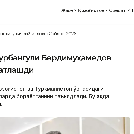
Жаҳон
Қозоғистон
Сиёсат
Т
нституциявий ислоҳот
Сайлов-2026
 Гурбангули Бердимуҳамедов
батлашди
Қозоғистон ва Туркманистон ўртасидаги
ларда бораётганини таъкидлади. Бу ҳақда
.