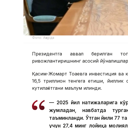
Фото: Ақорда
Президентга аввал берилган топ
ривожлантиришнинг асосий йўналишлари
Қасим-Жомарт Тоқаевга инвестиция ва к
16,5 триллион тенгега етиши, йиллик
кутилаётгани маълум қилинди.
— 2025 йил натижаларига кўр
жумладан, навбатда тург
таъминланди. Ўтган йили 77 та
учун 27,4 минг лойиҳа молия