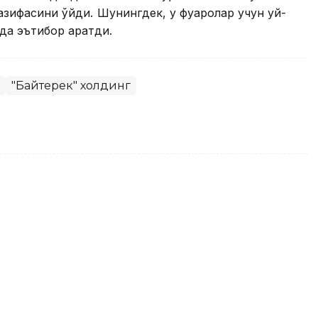
ифасини қўйди. Шунингдек, у фуқаролар учун уй-
а эътибор қаратди.
"Байтерек" холдинг
рманистон Бош вазири
лангани билан табриклади