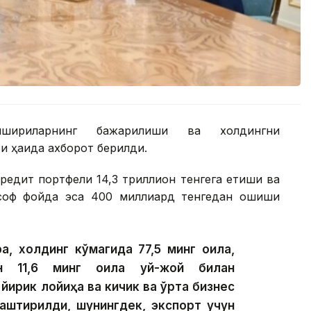
шириқларнинг бажарилиши ва холдингни
 ҳақида ахборот берилди.
редит портфели 14,3 триллион тенгега етиши ва
 соф фойда эса 400 миллиард тенгедан ошиши
а, холдинг кўмагида 77,5 минг оила,
ан 11,6 минг оила уй-жой билан
 йирик лойиҳа ва кичик ва ўрта бизнес
лаштирилди, шунингдек, экспорт учун