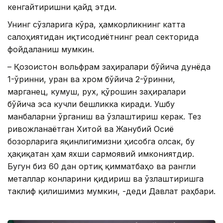
кенгайтиришни қайд этди.
Унинг сўзларига кўра, ҳамкорликнинг катта
салоҳиятидан иқтисодиётнинг реал секторида
фойдаланиш мумкин.
– Қозоғистон вольфрам заҳиралари бўйича дунёда
1-ўринни, уран ва хром бўйича 2-ўринни,
марганец, кумуш, рух, қўрғошин заҳиралари
бўйича эса кучли бешликка киради. Ушбу
манбаларни ўрганиш ва ўзлаштириш керак. Тез
ривожланаётган Хитой ва Жанубий Осиё
бозорларига яқинлигимизни ҳисобга олсак, бу
ҳақиқатан ҳам яхши сармоявий имкониятдир.
Бугун биз 60 дан ортиқ қимматбаҳо ва рангли
металлар конларини қидириш ва ўзлаштиришга
таклиф қилишимиз мумкин, -деди Давлат раҳбари.