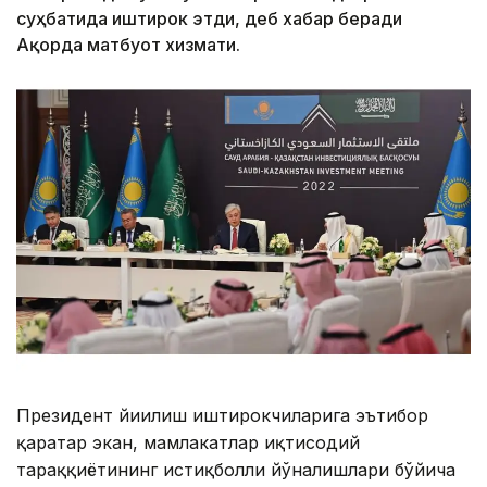
суҳбатида иштирок этди, деб хабар беради
Ақорда матбуот хизмати.
Президент йиғилиш иштирокчиларига эътибор
қаратар экан, мамлакатлар иқтисодий
тараққиётининг истиқболли йўналишлари бўйича