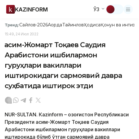
KAZINFORM
ЎЗ
Сайлов-2026
Ақорда
Тайинлов
Ҳодиса
Қонун ва интизо
Тренд:
15:49, 24 Июл 2022
Қасим-Жомарт Тоқаев Саудия
Арабистони ишбилармон
гуруҳлари вакиллари
иштирокидаги сармоявий давра
суҳбатида иштирок этди
NUR-SULTAN. Кazinform – Қозоғистон Республикаси
Президенти Қасим-Жомарт Тоқаев Саудия
Арабистони ишбилармон гуруҳлари вакиллари
иштирокида бўлиб ўтган сармоявий давра