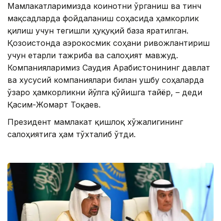
Мамлакатларимизда коинотни ўрганиш ва тинч
мақсадларда фойдаланиш соҳасида ҳамкорлик
қилиш учун тегишли ҳуқуқий база яратилган.
Қозоғистонда аэрокосмик соҳани ривожлантириш
учун етарли тажриба ва салоҳият мавжуд.
Компанияларимиз Саудия Арабистонининг давлат
ва хусусий компаниялари билан ушбу соҳаларда
ўзаро ҳамкорликни йўлга қўйишга тайёр, – деди
Қасим-Жомарт Тоқаев.
Президент мамлакат қишлоқ хўжалигининг
салоҳиятига ҳам тўхталиб ўтди.