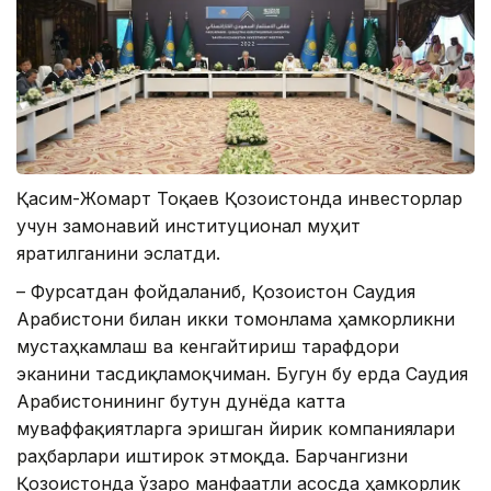
Қасим-Жомарт Тоқаев Қозоғистонда инвесторлар
учун замонавий институционал муҳит
яратилганини эслатди.
– Фурсатдан фойдаланиб, Қозоғистон Саудия
Арабистони билан икки томонлама ҳамкорликни
мустаҳкамлаш ва кенгайтириш тарафдори
эканини тасдиқламоқчиман. Бугун бу ерда Саудия
Арабистонининг бутун дунёда катта
муваффақиятларга эришган йирик компаниялари
раҳбарлари иштирок этмоқда. Барчангизни
Қозоғистонда ўзаро манфаатли асосда ҳамкорлик