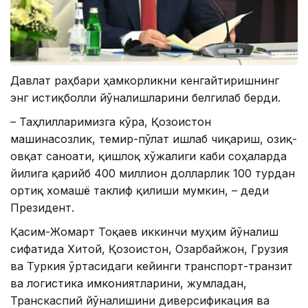
Давлат раҳбари ҳамкорликни кенгайтиришнинг
энг истиқболли йўналишларини белгилаб берди.
– Таҳлилларимизга кўра, Қозоғистон
машинасозлик, темир-пўлат ишлаб чиқариш, озиқ-
овқат саноати, қишлоқ хўжалиги каби соҳаларда
йилига қарийб 400 миллион долларлик 100 турдан
ортиқ хомашё таклиф қилиши мумкин, – деди
Президент.
Қасим-Жомарт Тоқаев иккинчи муҳим йўналиш
сифатида Хитой, Қозоғистон, Озарбайжон, Грузия
ва Туркия ўртасидаги кейинги транспорт-транзит
ва логистика имкониятларини, жумладан,
Транскаспий йўналишини диверсификация ва