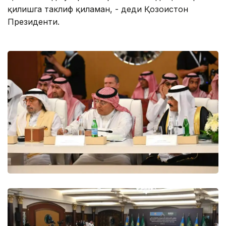
қилишга таклиф қиламан, - деди Қозоғистон
Президенти.