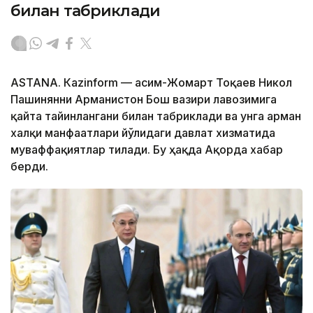
билан табриклади
ASTANА. Кazinform — Қасим-Жомарт Тоқаев Никол
Пашинянни Арманистон Бош вазири лавозимига
қайта тайинлангани билан табриклади ва унга арман
халқи манфаатлари йўлидаги давлат хизматида
муваффақиятлар тилади. Бу ҳақда Ақорда хабар
берди.