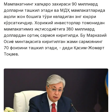
Мамлакатнинг халқаро захираси 90 миллиард
долларни ташкил этади ва МДҲ мамлакатларида
аҳоли жон бошига тўғри келадиган энг юқори
кўрсаткичдир. Хорижий инвесторлар томонидан
мамлакатимиз иқтисодиётига 380 миллиард
доллардан ортиқ сармоя киритилди. Бу Марказий
Осиё минтақасига киритилган жами сармоянинг
70 фоизини ташкил этади, - деди Қасим-Жомарт
Тоқаев.