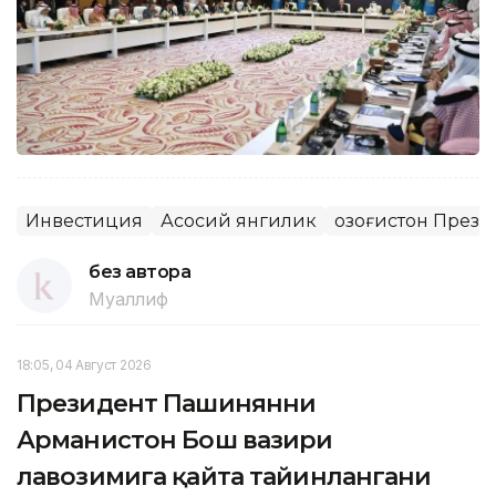
Инвестиция
Асосий янгилик
Қозоғистон През
без автора
Муаллиф
18:05, 04 Август 2026
Президент Пашинянни
Арманистон Бош вазири
лавозимига қайта тайинлангани