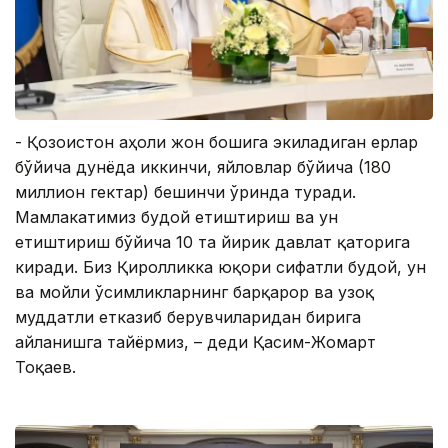
- Қозоғистон аҳоли жон бошига экиладиган ерлар
бўйича дунёда иккинчи, яйловлар бўйича (180
миллион гектар) бешинчи ўринда туради.
Мамлакатимиз буғдой етиштириш ва ун
етиштириш бўйича 10 та йирик давлат қаторига
киради. Биз Қиролликка юқори сифатли буғдой, ун
ва мойли ўсимликларнинг барқарор ва узоқ
муддатли етказиб берувчиларидан бирига
айланишга тайёрмиз, – деди Қасим-Жомарт
Тоқаев.