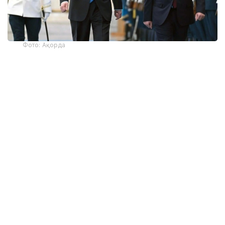
Фото: Ақорда
— Никол Пашинян илиқ сўзлар учун
миннатдорчилик билдирди ва Қозоғистон
Президенти ва халқига Қурултой
сайловларини муваффақиятли ўтказишни
тилади. Президент ва Бош вазир
Қозоғистон-Арманистон
муносабатларининг жадал
ривожланишидан мамнун эканликларини
таъкидладилар ва икки мамлакат
ўртасидаги кўп қиррали ҳамкорликни
чуқурлаштиришга тайёр эканликларини
тасдиқладилар. Бундан ташқари, илгари