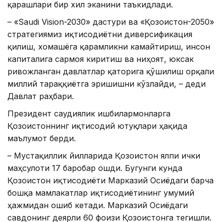
қарашлари бир хил эканини таъкидлади.
– «Saudi Vision-2030» дастури ва «Қозоғистон-2050»
стратегиямиз иқтисодиётни диверсификация
қилиш, хомашёга қарамликни камайтириш, инсон
капиталига сармоя киритиш ва ниҳоят, юксак
ривожланган давлатлар қаторига қўшилиш орқали
миллий тараққиётга эришишни кўзлайди, – деди
Давлат раҳбари.
Президент саудиялик ишбилармонларга
Қозоғистоннинг иқтисодий ютуқлари ҳақида
маълумот берди.
– Мустақиллик йилларида Қозоғистон ялпи ички
маҳсулоти 17 баробар ошди. Бугунги кунда
Қозоғистон иқтисодиёти Марказий Осиёдаги барча
бошқа мамлакатлар иқтисодиётининг умумий
ҳажмидан ошиб кетади. Марказий Осиёдаги
савдонинг деярли 60 фоизи Қозоғистонга тегишли.