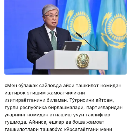
«Мен бўлажак сайловда қайси ташкилот номидан
иштирок этишим жамоатчиликни
қизиқтираётганини биламан. Тўғрисини айтсам,
турли республика бирлашмалари, партияларидан
уларнинг номидан қатнашиш учун таклифлар
тушмоқда. Айниқса, ёшлар ва бошқа жамоат
ташкилотлари ташаббус кўрсатаётгани мени