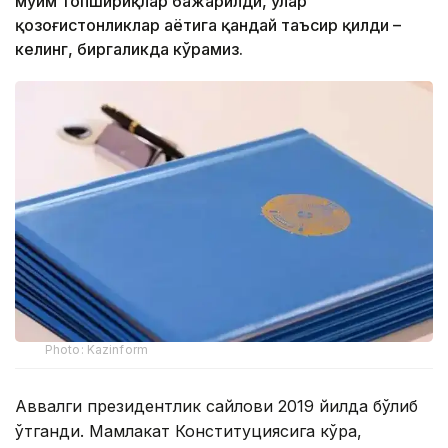
муҳим топшириқлар бажарилди, улар
қозоғистонликлар ҳаётига қандай таъсир қилди –
келинг, биргаликда кўрамиз.
Photo: Kazinform
Аввалги президентлик сайлови 2019 йилда бўлиб
ўтганди. Мамлакат Конституциясига кўра,