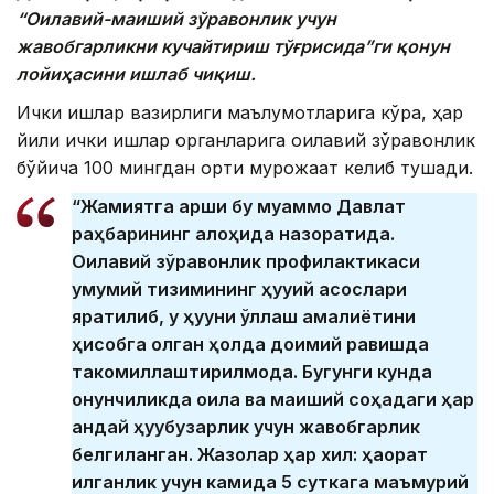
“Оилавий-маиший зўравонлик учун
жавобгарликни кучайтириш тўғрисида”ги қонун
лойиҳасини ишлаб чиқиш.
Ички ишлар вазирлиги маълумотларига кўра, ҳар
йили ички ишлар органларига оилавий зўравонлик
бўйича 100 мингдан ортиқ мурожаат келиб тушади.
“Жамиятга қарши бу муаммо Давлат
раҳбарининг алоҳида назоратида.
Оилавий зўравонлик профилактикаси
умумий тизимининг ҳуқуқий асослари
яратилиб, у ҳуқуқни қўллаш амалиётини
ҳисобга олган ҳолда доимий равишда
такомиллаштирилмоқда. Бугунги кунда
қонунчиликда оила ва маиший соҳадаги ҳар
қандай ҳуқуқбузарлик учун жавобгарлик
белгиланган. Жазолар ҳар хил: ҳақорат
қилганлик учун камида 5 суткага маъмурий