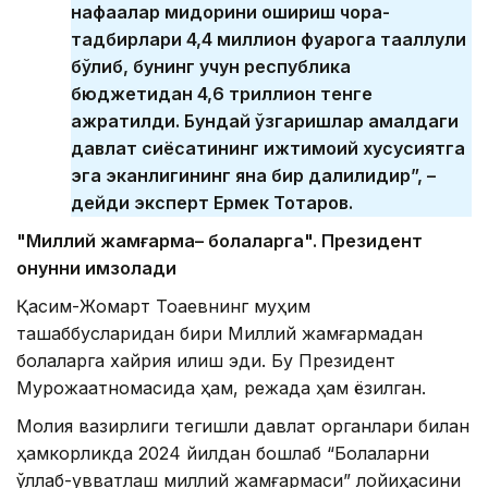
нафақалар миқдорини ошириш чора-
тадбирлари 4,4 миллион фуқарога тааллуқли
бўлиб, бунинг учун республика
бюджетидан 4,6 триллион тенге
ажратилди. Бундай ўзгаришлар амалдаги
давлат сиёсатининг ижтимоий хусусиятга
эга эканлигининг яна бир далилидир”, –
дейди эксперт Ермек Тоқтаров.
"Миллий жамғарма
– болалар
га". Президент
қонунни имзолади
Қасим-Жомарт Тоқаевнинг муҳим
ташаббусларидан бири Миллий жамғармадан
болаларга хайрия қилиш эди. Бу Президент
Мурожаатномасида ҳам, режада ҳам ёзилган.
Молия вазирлиги тегишли давлат органлари билан
ҳамкорликда 2024 йилдан бошлаб “Болаларни
қўллаб-қувватлаш миллий жамғармаси” лойиҳасини