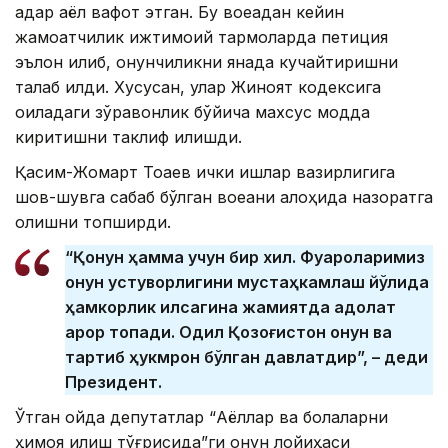
қадар аёл вафот этган. Бу воқеадан кейин
жамоатчилик ижтимоий тармоқларда петиция
эълон қилиб, қонунчиликни янада кучайтиришни
талаб қилди. Хусусан, улар Жиноят кодексига
оиладаги зўравонлик бўйича махсус модда
киритишни таклиф қилишди.
Қасим-Жомарт Тоқаев ички ишлар вазирлигига
шов-шувга сабаб бўлган воқеани алоҳида назоратга
олишни топширди.
“Қонун ҳамма учун бир хил. Фуқароларимиз
қонун устуворлигини мустаҳкамлаш йўлида
ҳамкорлик қилсагина жамиятда адолат
қарор топади. Одил Қозоғистон қонун ва
тартиб ҳукмрон бўлган давлатдир”, – деди
Президент.
Ўтган ойда депутатлар “Аёллар ва болаларни
ҳимоя қилиш тўғрисида”ги қонун лойиҳаси