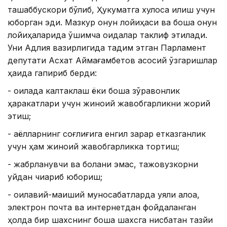
ташаббускори бўлиб, Ҳукуматга хулоса қилиш учун
юборган эди. Мазкур қонун лойиҳаси ва бошқа қонун
лойиҳаларида қўшимча қоидалар таклиф этилади.
Уни Адлия вазирлигида тақдим этган Парламент
депутати Асхат Аймағамбетов асосий ўзгаришлар
ҳақида гапириб берди:
- оилада калтаклаш ёки бошқа зўравонлик
ҳаракатлари учун жиноий жавобгарликни жорий
этиш;
- аёлларнинг соғлиғига енгил зарар етказганлик
учун ҳам жиноий жавобгарликка тортиш;
- жабрланувчи ва болани эмас, тажовузкорни
уйдан чиқариб юбориш;
- оилавий-маиший муносабатларда уяли алоқа,
электрон почта ва интернетдан фойдаланган
ҳолда бир шахснинг бошқа шахсга нисбатан тазйиқ