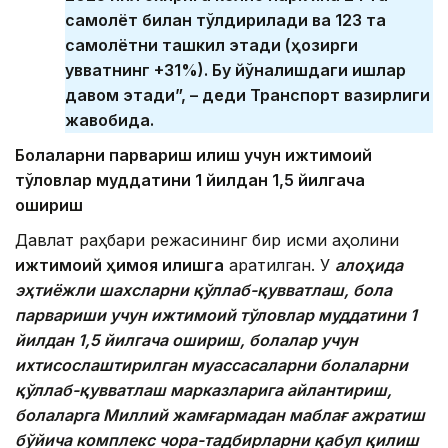
самолёт билан тўлдирилади ва 123 та
самолётни ташкил этади (ҳозирги
қувватнинг +31%). Бу йўналишдаги ишлар
давом этади”, – деди Транспорт вазирлиги
жавобида.
Болаларни парвариш қилиш учун ижтимоий
тўловлар муддатини 1 йилдан 1,5 йилгача
ошириш
Давлат раҳбари режасининг бир қисми аҳолини
ижтимоий ҳимоя қилишга
қаратилган. У
алоҳида
эҳтиёжли шахсларни қўллаб-қувватлаш, бола
парвариши учун ижтимоий тўловлар муддатини 1
йилдан 1,5 йилгача ошириш, болалар учун
ихтисослаштирилган муассасаларни болаларни
қўллаб-қувватлаш марказларига айлантириш,
болаларга Миллий жамғармадан маблағ ажратиш
бўйича комплекс чора-тадбирларни қабул қилиш