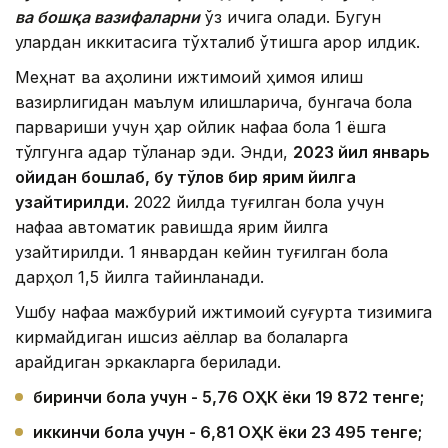
ва бошқа вазифаларни
ўз ичига олади. Бугун
улардан иккитасига тўхталиб ўтишга қарор қилдик.
Меҳнат ва аҳолини ижтимоий ҳимоя қилиш
вазирлигидан маълум қилишларича, бунгача бола
парвариши учун ҳар ойлик нафақа бола 1 ёшга
тўлгунга қадар тўланар эди. Энди,
2023 йил январ
ь
ойидан бошлаб, бу тўлов бир ярим йилга
узайтирилди.
2022 йилда туғилган бола учун
нафақа автоматик равишда ярим йилга
узайтирилди. 1 январдан кейин туғилган бола
дарҳол 1,5 йилга тайинланади.
Ушбу нафақа мажбурий ижтимоий суғурта тизимига
кирмайдиган ишсиз аёллар ва болаларга
қарайдиган эркакларга берилади.
биринчи бола учун - 5,76
ОҲК ёки 19 872 тенге;
иккинчи бола учун - 6,81
ОҲК ёки 23 495 тенге;