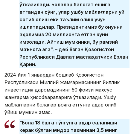
ўтказилади. Болалар балоғат ёшига
етгандан сўнг, улар ушбу маблағларни уй
сотиб олиш ёки таълим олиш учун
ишлатадилар. Президентимиз бу қонунни
аҳолимиз 20 миллионга етган куни
имзолади. Айтиш мумкинки, бу рамзий
маънога эга”, – деб ёзган Қозоғистон
Республикаси Давлат маслаҳатчиси Ерлан
Қарин.
2024 йил 1 январдан бошлаб Қозоғистон
Республикаси Миллий жамғармасининг йиллик
инвестиция даромадининг 50 фоизи махсус
жамғарма ҳисобварақларига ўтказилади. Ушбу
маблағларни болалар вояга етгунга қадар олиб
қўйиш мумкин эмас.
“Бола 18 ёшга тўлгунга қадар сақланиши
керак бўлган миқдор тахминан 3,5 минг