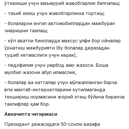
ўтказиши учун маъмурий жавобгарлик белгилаш;
- таъқиб қилиш учун жавобгарликка тортиш;
- болаларни енгил автомобиллардан мажбуран
чиқаришни тақиқлаш;
- кўп қаватли биноларда махсус қулфи бор ойналар
ўрнатиш мажбурияти (бу болалар деразадан
тушиб кетмаслиги учун керак),
- педофилия учун умрбод қамоқ жазоси. Бошқа
муқобил жазони қабул қилмаслик,
- болалар ва катталар учун мўлжалланган барча
ёпиқ мактаб-интернатларини кутилмаганда
текшириш нормасини жорий этиш бўйича бирқанча
таклифлар ҳам бор.
Авиачипта чегирмаси
Президент режасидаги 50-сонли вазифа