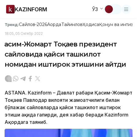
KAZINFORM
ЎЗ
Сайлов-2026
Ақорда
Тайинлов
Ҳодиса
Қонун ва интизо
Тренд:
18:05, 05 Октябр 2022
Қасим-Жомарт Тоқаев президент
сайловида қайси ташкилот
номидан иштирок этишини айтди
ASTANA. Кazinform – Давлат раҳбари Қасим-Жомарт
Тоқаев Павлодар вилояти жамоатчилиги билан
бўлажак сайловларда қайси ташкилот иштирок
этиши ҳақида гапирди, дея хабар беради Кazinform
Ақордага таяниб.