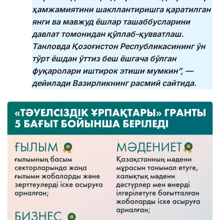
ҳамжамиятини шакллантиришга қаратилган
янги ва мавжуд ёшлар ташаббусларини
давлат томонидан қўллаб-қувватлаш.
Танловда Қозоғистон Республикасининг ўн
тўрт ёшдан ўттиз беш ёшгача бўлган
фуқаролари иштирок этиши мумкин”, —
дейилади Вазирликнинг расмий сайтида.