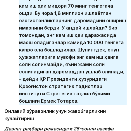
кам иш ҳақи миқдори 70 минг тенгегача
ошди. Бу чора 1,8 миллион ишлаётган
қозоғистонликларнинг даромадини ошириш
имконини берди. У қандай ишлайди? Бир
томондан, энг кам иш ҳақи даражасида
маош оладиганлар камида 10 000 тенгега
кўпроқ ола бошладилар. Шунингдек, қонун
ҳужжатларига мувофиқ энг кам иш ҳақига
солиқ солинмайди, яъни жами солиқ
солинадиган даромаддан ушлаб қолинади,
– дейди ҚР Президенти ҳузуридаги
Қозоғистон стратегик тадқиқотлар
институти Стратегик таҳлил бўлими
бошлиғи Ермек Тоқтаров.
Оилавий зўравонлик учун жавобгарликни
кучайтириш
Давлат раҳбари режасидаги 25-сонли вазифа