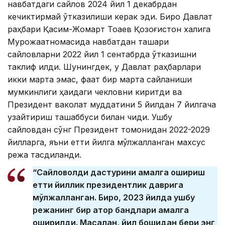
навбатдаги сайлов 2024 йил 1 декабрдан
кечиктирмай ўтказилиши керак эди. Бироқ Давлат
раҳбари Қасим-Жомарт Тоқаев Қозоғистон халқига
Мурожаатномасида навбатдан ташқари
сайловларни 2022 йил 1 сентабрда ўтказишни
таклиф қилди. Шунингдек, у Давлат раҳбарлари
икки марта эмас, фақат бир марта сайланиши
мумкинлиги ҳақидаги чекловни киритди ва
Президент ваколат муддатини 5 йилдан 7 йилгача
узайтириш ташаббуси билан чиқди. Ушбу
сайловдан сўнг Президент томонидан 2022-2029
йилларга, яъни етти йилга мўлжалланган махсус
режа тасдиқланди.
“Сайловолди дастурини амалга ошириш
етти йиллик президентлик даврига
мўлжалланган. Бироқ, 2023 йилда ушбу
режанинг бир қатор бандлари амалга
оширилди. Масалан, йил бошидан бери энг