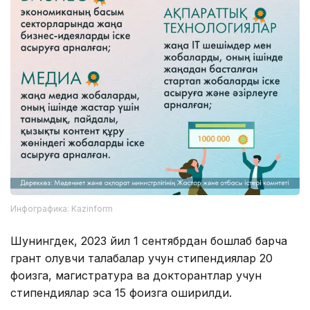
Инфографика: Kazinform
Шунингдек, 2023 йил 1 сентябрдан бошлаб барча
грант олувчи талабалар учун стипендиялар 20
фоизга, магистратура ва докторантлар учун
стипендиялар эса 15 фоизга оширилди.