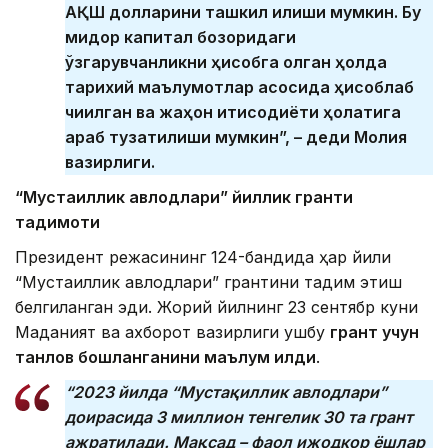
АҚШ долларини ташкил қилиши мумкин. Бу
миқдор капитал бозоридаги
ўзгарувчанликни ҳисобга олган ҳолда
тарихий маълумотлар асосида ҳисоблаб
чиқилган ва жаҳон иқтисодиёти ҳолатига
қараб тузатилиши мумкин”, – деди Молия
вазирлиги.
“Мустақиллик авлодлари” йиллик гранти
тақдимоти
Президент режасининг 124-бандида ҳар йили
“Мустақиллик авлодлари” грантини тақдим этиш
белгиланган эди. Жорий йилнинг 23 сентябр куни
Маданият ва ахборот вазирлиги ушбу
грант учун
танлов бошланганини маълум қилди
.
“2023 йилда “Мустақиллик авлодлари”
доирасида 3 миллион тенгелик 30 та грант
ажратилади.
Мақсад – фаол ижодкор ёшлар