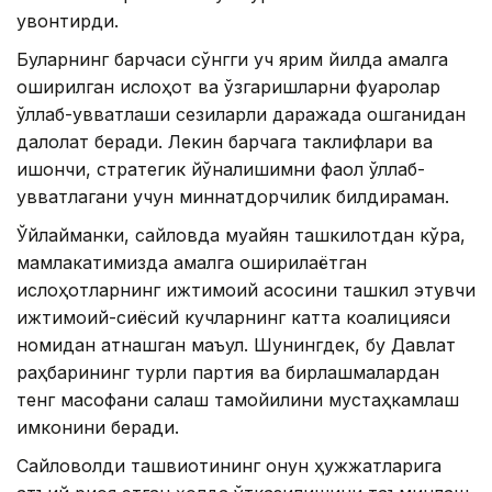
қувонтирди.
Буларнинг барчаси сўнгги уч ярим йилда амалга
оширилган ислоҳот ва ўзгаришларни фуқаролар
қўллаб-қувватлаши сезиларли даражада ошганидан
далолат беради. Лекин барчага таклифлари ва
ишончи, стратегик йўналишимни фаол қўллаб-
қувватлагани учун миннатдорчилик билдираман.
Ўйлайманки, сайловда муайян ташкилотдан кўра,
мамлакатимизда амалга оширилаётган
ислоҳотларнинг ижтимоий асосини ташкил этувчи
ижтимоий-сиёсий кучларнинг катта коалицияси
номидан қатнашган маъқул. Шунингдек, бу Давлат
раҳбарининг турли партия ва бирлашмалардан
тенг масофани сақлаш тамойилини мустаҳкамлаш
имконини беради.
Сайловолди ташвиқотининг қонун ҳужжатларига