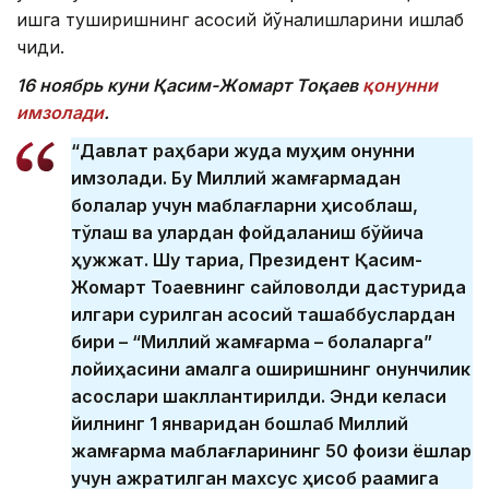
ишга туширишнинг асосий йўналишларини ишлаб
чиқди.
16 ноябр
ь куни Қасим-Жомарт Тоқаев
қонунни
имзолади
.
“Давлат раҳбари жуда муҳим қонунни
имзолади. Бу Миллий жамғармадан
болалар учун маблағларни ҳисоблаш,
тўлаш ва улардан фойдаланиш бўйича
ҳужжат. Шу тариқа, Президент Қасим-
Жомарт Тоқаевнинг сайловолди дастурида
илгари сурилган асосий ташаббуслардан
бири – “Миллий жамғарма – болаларга”
лойиҳасини амалга оширишнинг қонунчилик
асослари шакллантирилди. Энди келаси
йилнинг 1 январидан бошлаб Миллий
жамғарма маблағларининг 50 фоизи ёшлар
учун ажратилган махсус ҳисоб рақамига