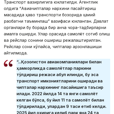
Транспорт вазирлигига юклатилди. Агентлик
олдига “Авиачипталар нархини пасайтириш
мақсадида ҳаво транспорти бозорида ҳақиқий
рақобатни таъминлаш” вазифаси юкланган. Давлат
органлари бу борада бир қанча чора-тадбирларни
амалга оширди. Улар орасида самолёт сотиб олиш
ва рейслар сонини ошириш режалаштирилган.
Рейслар сони кўпайса, чипталар арзонлашиши
айтилмоқда.
“...Қозоғистон авиакомпаниялари билан
ҳамкорликда самолётлар паркини
тўлдириш режаси қабул қилинди, бу эса
транспорт имкониятларини оширади ва
чипталар нархининг пасайишига таъсир
қилади. 2022 йилда 14 та янги самолёт
келган бўлса, бу йил 11 та самолёт билан
тўлдирилади, улардан 9 таси етиб келди.
2025 йил охирига келиб парк яна 24 та