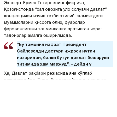
Эксперт Ермек Тоқтаровнинг фикрича,
Қозоғистонда “халқ овозига қулоқ солувчи давлат”
концепцияси изчил татбиқ этилиб, жамиятдаги
муаммоларни ҳисобга олиб, фуқаролар
фаровонлигини таъминлашга қаратилган чора-
тадбирлар амалга оширилмоқда.
“Бу тамойил нафақат Президент
Сайловолди дастури ижроси нуқтаи
назаридан, балки бутун давлат бошқаруви
тизимида ҳам мавжуд”, – дейди у.
Ҳа, Давлат раҳбари режасида яна кўплаб
вазифалар бор. Бироқ, биз асосийларини олишга
ҳаракат қилдик ва масъул давлат идораларидан бу
қандай амалга оширилганини сўрадик. Бу йилдан
ташқари биз ҳар йили президентнинг 2029 йилгача
бўлган режасини кузатиб борамиз. Режа бор,
топшириқ берилган. Асосийси, буни коррупциясиз