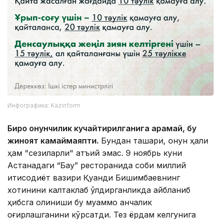
Инфографика: Kazinform
Бироқ қонунчилик кучайтирилганига қарамай, бу
жиноят камаймаяпти.
Бундан ташқари, қонун ҳали
ҳам "сезиларли" қатъий эмас. 9 ноябрь куни
Астанадаги “Бау” ресторанида собиқ миллий
иқтисодиёт вазири Қуандиқ Бишимбаевнинг
хотинини калтаклаб ўлдирганликда айбланиб
ҳибсга олиниши бу муаммо қанчалик
оғирлашганини кўрсатди. Тез ёрдам келгунига