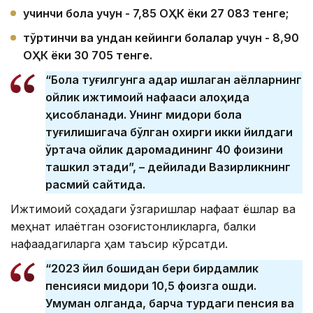
учинчи бола учун - 7,85
ОҲК ёки 27 083 тенге;
тўртинчи ва ундан кейинги болалар учун - 8,90
ОҲК ёки 30 705 тенге.
“Бола туғилгунга қадар ишлаган аёлларнинг
ойлик ижтимоий нафақаси алоҳида
ҳисобланади. Унинг миқдори бола
туғилишигача бўлган охирги икки йилдаги
ўртача ойлик даромадининг 40 фоизини
ташкил этади”, – дейилади Вазирликнинг
расмий сайтида.
Ижтимоий соҳадаги ўзгаришлар нафақат ёшлар ва
меҳнат қилаётган қозоғистонликларга, балки
нафақадагиларга ҳам таъсир кўрсатди.
“2023 йил бошидан бери бирдамлик
пенсияси миқдори 10,5 фоизга ошди.
Умуман олганда, барча турдаги пенсия ва