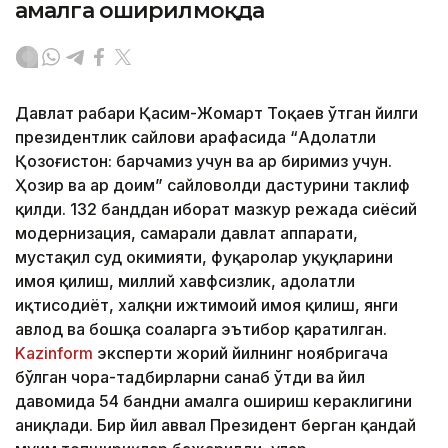
амалга оширилмоқда
Давлат раҳбари Қасим-Жомарт Тоқаев ўтган йилги
президентлик сайлови арафасида “Адолатли
Қозоғистон: барчамиз учун ва ҳар биримиз учун.
Ҳозир ва ҳар доим” сайловолди дастурини таклиф
қилди. 132 банддан иборат мазкур режада сиёсий
модернизация, самарали давлат аппарати,
мустақил суд ҳокимияти, фуқаролар ҳуқуқларини
ҳимоя қилиш, миллий хавфсизлик, адолатли
иқтисодиёт, халқни ижтимоий ҳимоя қилиш, янги
авлод ва бошқа соҳаларга эътибор қаратилган.
Kazinform
эксперти жорий йилнинг ноябригача
бўлган чора-тадбирларни санаб ўтди ва йил
давомида 54 бандни амалга ошириш кераклигини
аниқлади. Бир йил аввал Президент берган қандай