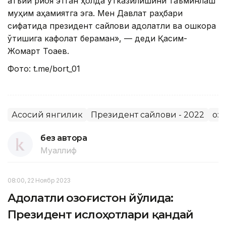
қатъий риоя этган ҳолда ўтказилишини таъминлаш
муҳим аҳамиятга эга. Мен Давлат раҳбари
сифатида президент сайлови адолатли ва ошкора
ўтишига кафолат бераман», — деди Қасим-
Жомарт Тоқаев.
Фото: t.mе/bort_01
Асосий янгилик
Президент сайлови - 2022
Қо
без автора
Муаллиф
08:00, 22 Ноябр 2023
Адолатли Қозоғистон йўлида:
Президент ислоҳотлари қандай