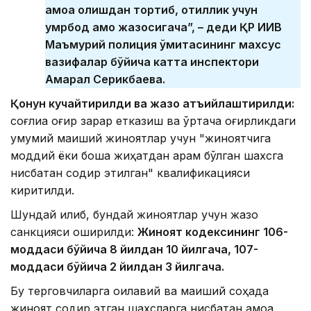
қамоққа олишдан тортиб, қотиллик учун
умрбод қамоқ жазосигача”, – деди ҚР ИИВ
Маъмурий полиция қўмитасининг махсус
вазифалар бўйича катта инспектори
Ақмарал Серикбаева.
Қонун кучайтирилди ва жазо қатъийлаштирилди:
соғлиққа оғир зарар етказиш ва ўртача оғирликдаги
умумий маиший жиноятлар учун "жиноятчига
моддий ёки бошқа жиҳатдан қарам бўлган шахсга
нисбатан содир этилган" квалификацияси
киритилди.
Шундай қилиб, бундай жиноятлар учун жазо
санкцияси оширилди:
Жиноят кодексининг 106-
моддаси бўйича 8 йилдан 10 йилгача, 107-
моддаси бўйича 2 йилдан 3 йилгача.
Бу терговчиларга оилавий ва маиший соҳада
жиноят содир этган шахсларга нисбатан қамоққа