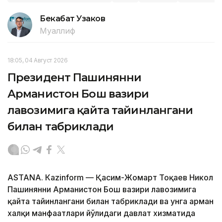
Бекабат Узаков
Муаллиф
18:05, 04 Август 2026
Президент Пашинянни
Арманистон Бош вазири
лавозимига қайта тайинлангани
билан табриклади
ASTANА. Кazinform — Қасим-Жомарт Тоқаев Никол
Пашинянни Арманистон Бош вазири лавозимига
қайта тайинлангани билан табриклади ва унга арман
халқи манфаатлари йўлидаги давлат хизматида