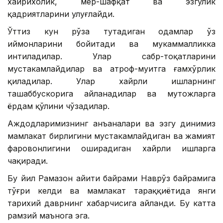
хайрихоҳлик, меҳр-шафқат ва эзгулик
қадриятларини улуғлайди.
Ўттиз кун рўза тутадиган одамлар ўз
иймонларини бойитади ва мукаммалликка
интиладилар. Улар сабр-тоқатларини
мустаҳкамлайдилар ва атроф-муҳитга ғамхўрлик
қиладилар. Улар хайрли ишларнинг
ташаббускорига айланадилар ва муҳтожларга
ёрдам қўлини чўзадилар.
Аждодларимизнинг анъаналари ва эзгу динимиз
мамлакат бирлигини мустаҳкамлайдиган ва жамият
фаровонлигини оширадиган хайрли ишларга
чақиради.
Бу йил Рамазон ҳайити байрами Наврўз байрамига
тўғри келди ва мамлакат тараққиётида янги
тарихий даврнинг хабарчисига айланди. Бу катта
рамзий маънога эга.