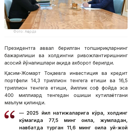
Фото: Ақорда
Президентга аввал берилган топшириқларнинг
бажарилиши ва холдингни ривожлантиришнинг
асосий йўналишлари ҳақида ахборот берилди.
Қасим-Жомарт Тоқаевга инвестиция ва кредит
портфели 14,3 триллион тенгега етиши ва 16,5
триллион тенгега етиши, йиллик соф фойда эса
400 миллиард тенгедан ошиши кутилаётгани
маълум қилинди.
— 2025 йил натижаларига кўра, холдинг
кўмагида 77,5 минг оила, жумладан,
навбатда турган 11,6 минг оила уй-жой