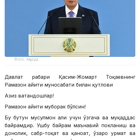
Фото: Ақорда
Давлат раҳбари Қасим-Жомарт Тоқаевнинг
Рамазон ҳайити муносабати билан қутлови
Азиз ватандошлар!
Рамазон ҳайити муборак бўлсин!
Бу бутун мусулмон аҳли учун ўзгача ва муқаддас
байрамдир. Ушбу байрам маънавий покланиш ва
донолик, сабр-тоқат ва қаноат, ўзаро ҳурмат ва