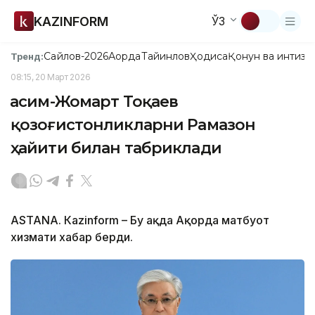
KAZINFORM
ЎЗ
Сайлов-2026
Ақорда
Тайинлов
Ҳодиса
Қонун ва интизо
Тренд:
08:15, 20 Март 2026
Қасим-Жомарт Тоқаев
қозоғистонликларни Рамазон
ҳайити билан табриклади
ASTANА. Кazinform – Бу ҳақда Ақорда матбуот
хизмати хабар берди.