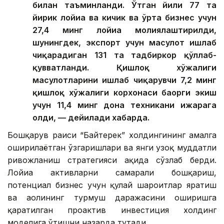
билан таъминланди. Ўтган йили 77 та
йирик лойиҳа ва кичик ва ўрта бизнес учун
27,4 минг лойиҳа молиялаштирилди,
шунингдек, экспорт учун маҳсулот ишлаб
чиқарадиган 131 та тадбиркор қўллаб-
қувватланди. Қишлоқ хўжалиги
маҳсулотларини ишлаб чиқарувчи 7,2 минг
қишлоқ хўжалиги корхонаси баҳорги экиш
учун 11,4 минг дона техникани ижарага
олди, — дейилади хабарда.
Бошқарув раиси “Байтерек” холдингининг амалга
оширилаётган ўзгаришлари ва янги узоқ муддатли
ривожланиш стратегияси ҳақида сўзлаб берди.
Лойиҳа активларни самарали бошқариш,
потенциал бизнес учун қулай шароитлар яратиш
ва аҳолининг турмуш даражасини оширишга
қаратилган проактив инвестиция холдинг
моделига ўтишни назарда тутади.