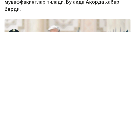
муваффақиятлар тилади. Бу ҳақда Ақорда хабар
берди.
Фото: Ақорда
— Никол Пашинян илиқ сўзлар учун
миннатдорчилик билдирди ва Қозоғистон
Президенти ва халқига Қурултой