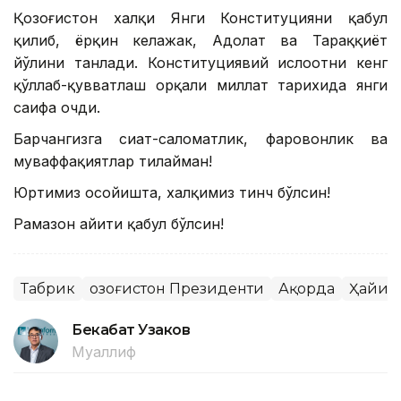
Қозоғистон халқи Янги Конституцияни қабул
қилиб, ёрқин келажак, Адолат ва Тараққиёт
йўлини танлади. Конституциявий ислоҳотни кенг
қўллаб-қувватлаш орқали миллат тарихида янги
саҳифа очди.
Барчангизга сиҳат-саломатлик, фаровонлик ва
муваффақиятлар тилайман!
Юртимиз осойишта, халқимиз тинч бўлсин!
Рамазон ҳайити қабул бўлсин!
Табрик
Қозоғистон Президенти
Ақорда
Ҳайит
Бекабат Узаков
Муаллиф