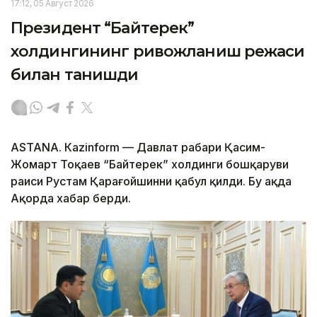
17:12, 05 Август 2026
Президент “Байтерек”
холдингининг ривожланиш режаси
билан танишди
ASTANА. Каzinform — Давлат раҳбари Қасим-
Жомарт Тоқаев “Байтерек” холдинги бошқаруви
раиси Рустам Қарағойшинни қабул қилди. Бу ҳақда
Ақорда хабар берди.