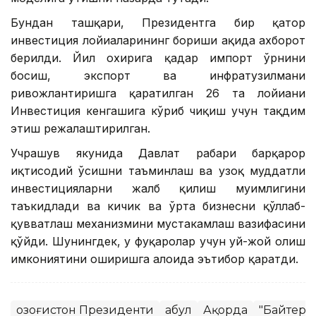
Бундан ташқари, Президентга бир қатор
инвестиция лойиҳаларининг бориши ҳақида ахборот
берилди. Йил охирига қадар импорт ўрнини
босиш, экспорт ва инфратузилмани
ривожлантиришга қаратилган 26 та лойиҳани
Инвестиция кенгашига кўриб чиқиш учун тақдим
этиш режалаштирилган.
Учрашув якунида Давлат раҳбари барқарор
иқтисодий ўсишни таъминлаш ва узоқ муддатли
инвестицияларни жалб қилиш муҳимлигини
таъкидлади ва кичик ва ўрта бизнесни қўллаб-
қувватлаш механизмини мустаҳкамлаш вазифасини
қўйди. Шунингдек, у фуқаролар учун уй-жой олиш
имкониятини оширишга алоҳида эътибор қаратди.
Қозоғистон Президенти
Қабул
Ақорда
"Байтере