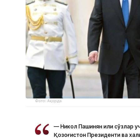
Фото: Ақорда
— Никол Пашинян илиқ сўзлар 
Қозоғистон Президенти ва хал