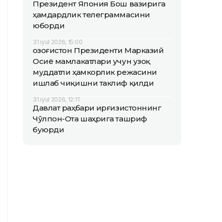
Президент Япония Бош вазирига
ҳамдардлик телеграммасини
юборди
31 iyul 2026, 15:00
Қозоғистон Президенти Марказий
Осиё мамлакатлари учун узоқ
муддатли ҳамкорлик режасини
ишлаб чиқишни таклиф қилди
31 iyul 2026, 12:11
Давлат раҳбари Қирғизистоннинг
Чўлпон-Ота шаҳрига ташриф
буюрди