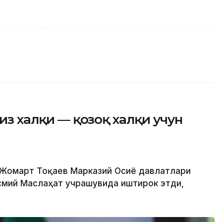
ғиз халқи — қозоқ халқи учун
м-Жомарт Тоқаев Марказий Осиё давлатлари
смий Маслаҳат учрашувида иштирок этди,