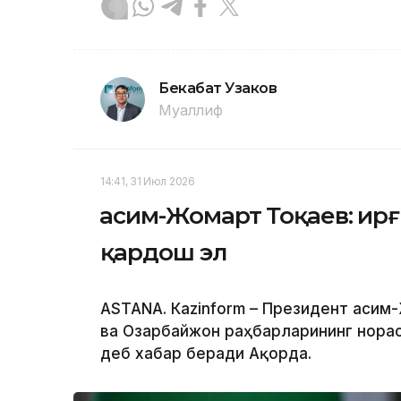
Бекабат Узаков
Муаллиф
14:41, 31 Июл 2026
Қасим-Жомарт Тоқаев: Қир
қардош эл
ASTANА. Кazinform – Президент Қаси
ва Озарбайжон раҳбарларининг нора
деб хабар беради Ақорда.