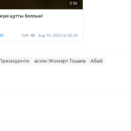
 Президенти
Қасим-Жомарт Тоқаев
Абай