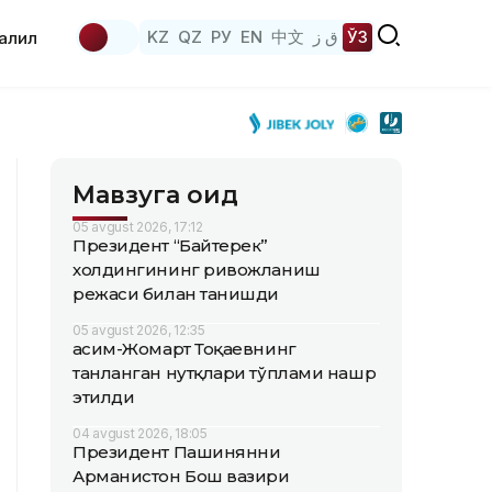
KZ
QZ
РУ
EN
中文
ق ز
ЎЗ
аҳлил
Мавзуга оид
05 avgust 2026, 17:12
Президент “Байтерек”
холдингининг ривожланиш
режаси билан танишди
05 avgust 2026, 12:35
Қасим-Жомарт Тоқаевнинг
танланган нутқлари тўплами нашр
этилди
04 avgust 2026, 18:05
Президент Пашинянни
Арманистон Бош вазири