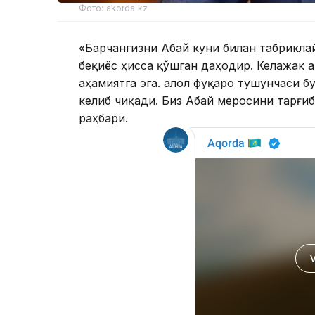
Фото: akorda.kz
«Барчангизни Абай куни билан табрикла
беқиёс ҳисса қўшган даҳодир. Келажак 
аҳамиятга эга. Ҳалол фуқаро тушунчаси 
келиб чиқади. Биз Абай меросини тарғиб
раҳбари.