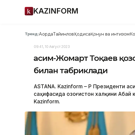
KAZINFORM
Ақорда
Тайинлов
Ҳодиса
Қонун ва интизом
Ко
Тренд:
09:41, 10 Август 2023
Қасим-Жомарт Тоқаев қоз
билан табриклади
ASTANA. Kazinform – ҚР Президенти Қа
саҳифасида Қозоғистон халқини Абай 
Kazinform.