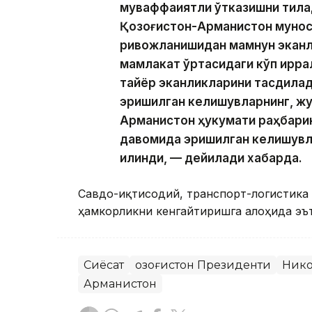
муваффақиятли ўтказишни тила
Қозоғистон-Арманистон мунос
ривожланишидан мамнун эканл
мамлакат ўртасидаги кўп қирр
тайёр эканликларини тасдиқлад
эришилган келишувларнинг, жу
Арманистон ҳукумати раҳбари
давомида эришилган келишувл
қилинди, — дейилади хабарда.
Савдо-иқтисодий, транспорт-логистика
ҳамкорликни кенгайтиришга алоҳида эъ
Сиёсат
Қозоғистон Президенти
Ник
Арманистон