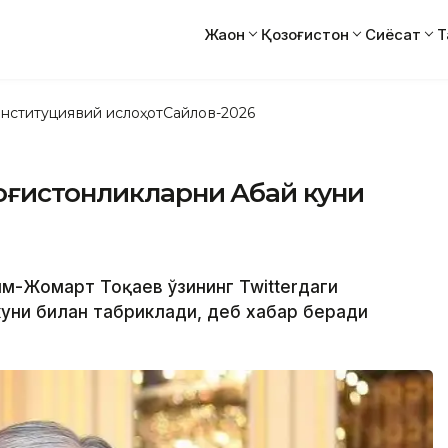
Жаҳон
Қозоғистон
Сиёсат
Т
нституциявий ислоҳот
Сайлов-2026
оғистонликларни Абай куни
сим-Жомарт Тоқаев ўзининг Twitterдаги
куни билан табриклади, деб хабар беради