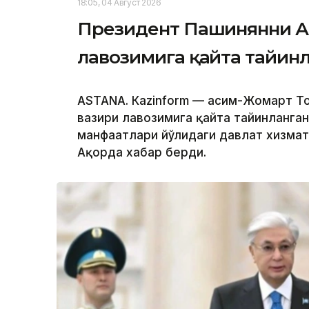
18:05, 04 Август 2026
Президент Пашинянни А
лавозимига қайта тайин
ASTANА. Кazinform — Қасим-Жомарт 
вазири лавозимига қайта тайинланган
манфаатлари йўлидаги давлат хизмат
Ақорда хабар берди.