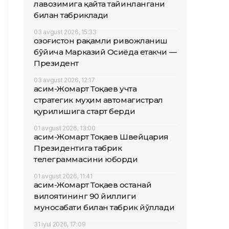
лавозимига қайта тайинлангани
билан табриклади
03 avgust 2026, 15:33
Қозоғистон рақамли ривожланиш
бўйича Марказий Осиёда етакчи —
Президент
03 avgust 2026, 12:17
Қасим-Жомарт Тоқаев учта
стратегик муҳим автомагистрал
қурилишига старт берди
01 avgust 2026, 13:00
Қасим-Жомарт Тоқаев Швейцария
Президентига табрик
телеграммасини юборди
01 avgust 2026, 11:41
Қасим-Жомарт Тоқаев Қостанай
вилоятининг 90 йиллиги
муносабати билан табрик йўллади
31 iyul 2026, 17:09