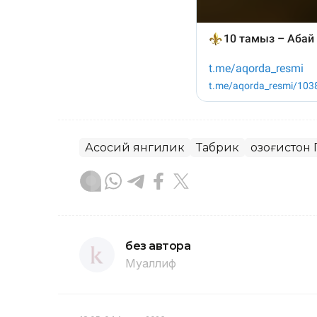
Асосий янгилик
Табрик
Қозоғистон
без автора
Муаллиф