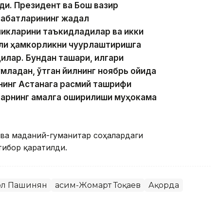
ди. Президент ва Бош вазир
абатларининг жадал
икларини таъкидладилар ва икки
али ҳамкорликни чуқурлаштиришга
илар. Бундан ташқари, илгари
младан, ўтган йилнинг ноябрь ойида
нинг Астанага расмий ташрифи
арнинг амалга оширилиши муҳокама
 ва маданий-гуманитар соҳалардаги
тибор қаратилди.
ол Пашинян
Қасим-Жомарт Тоқаев
Ақорда