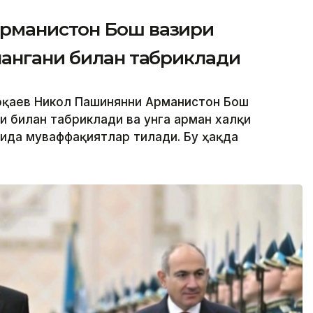
рманистон Бош вазири
лангани билан табриклади
Тоқаев Никол Пашинянни Арманистон Бош
и билан табриклади ва унга арман халқи
ида муваффақиятлар тилади. Бу ҳақда