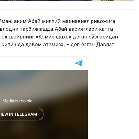
йман! Ҳаким Абай миллий маънавият ривожига
авлодни тарбиялашда Абай васиятлари катта
буюк шоирнинг «Комил шахс» деган сўзларидан
 қилишда давом этамиз», – деб ёзган Давлат