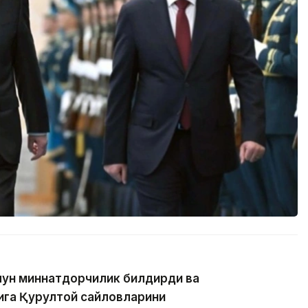
учун миннатдорчилик билдирди ва
қига Қурултой сайловларини