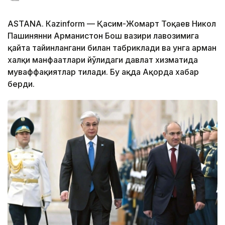
ASTANА. Кazinform — Қасим-Жомарт Тоқаев Никол
Пашинянни Арманистон Бош вазири лавозимига
қайта тайинлангани билан табриклади ва унга арман
халқи манфаатлари йўлидаги давлат хизматида
муваффақиятлар тилади. Бу ҳақда Ақорда хабар
берди.