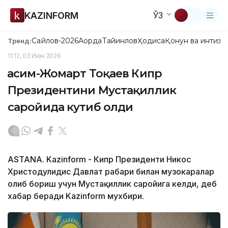
KAZINFORM
ЎЗ
Сайлов-2026
Ақорда
Тайинлов
Ҳодиса
Қонун ва интизо
Тренд:
11:12, 03 Июн 2026
Қасим-Жомарт Тоқаев Кипр
Президентини Мустақиллик
саройида кутиб олди
ASTANA. Kazinform - Кипр Президенти Никос
Христодулидис Давлат раҳбари билан музокаралар
олиб бориш учун Мустақиллик саройига келди, деб
хабар беради Kazinform мухбири.