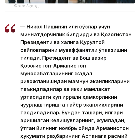
Фото: Ақорда
— Никол Пашинян илиқ сўзлар учун
миннатдорчилик билдирди ва Қозоғистон
Президенти ва халқига Қурултой
сайловларини муваффақиятли ўтказишни
тилади. Президент ва Бош вазир
Қозоғистон-Арманистон
муносабатларининг жадал
ривожланишидан мамнун эканликларини
таъкидладилар ва икки мамлакат
ўртасидаги кўп қиррали ҳамкорликни
чуқурлаштиришга тайёр эканликларини
тасдиқладилар. Бундан ташқари, илгари
эришилган келишувларнинг, жумладан,
ўтган йилнинг ноябрь ойида Арманистон
ҳукумати раҳбарининг Астанага расмий