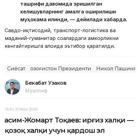
ташрифи давомида эришилган
келишувларнинг амалга оширилиши
муҳокама қилинди, — дейилади хабарда.
Савдо-иқтисодий, транспорт-логистика ва
маданий-гуманитар соҳалардаги ҳамкорликни
кенгайтиришга алоҳида эътибор қаратилди.
Сиёсат
Қозоғистон Президенти
Никол Пашинян
Бекабат Узаков
Муаллиф
14:41, 31 Июл 2026
Қасим-Жомарт Тоқаев: Қирғиз халқи —
қозоқ халқи учун қардош эл