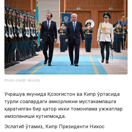
Photo credit: Akorda
Учрашув якунида Қозоғистон ва Кипр ўртасида
турли соҳалардаги ҳамкорликни мустаҳкамлашга
қаратилган бир қатор икки томонлама ҳужжатлар
имзоланиши кутилмоқда.
Эслатиб ўтамиз, Кипр Президенти Никос