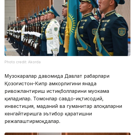
Photo credit: Akorda
Музокаралар давомида Давлат раҳбарлари
Қозоғистон-Кипр ҳамкорлигини янада
ривожлантириш истиқболларини муҳокама
қиладилар. Томонлар савдо-иқтисодий,
инвестиция, маданий ва гуманитар алоқаларни
кенгайтиришга эътибор қаратишни
режалаштирмоқдалар.