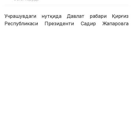
Учрашувдаги нутқида Давлат раҳбари Қирғиз
Республикаси Президенти Садир Жапаровга
самимий қабул ва анъанага мувофиқ норасмий
учрашувни ўтказиш ташаббуси учун самимий
миннатдорчилик билдирди.
– Қирғиз халқи — қозоқ халқи учун қардош халқ.
Биз ҳаммамиз бир туғишган халқмиз.
Ўртамизда шаклланган дўстлик, ишонч,
қариндошлик ва ўзаро қўллаб-қувватлаш
муқаддас ишонч ва аждодларимиздан
мерос қолган абадий қадриятдир. Бугун биз
Қирғизистоннинг жадал ривожланишига
гувоҳ бўлмоқдамиз. Сизлар эришган ҳар бир
муваффақиятдан чин дилдан хурсандмиз.
Қирғиз халқининг ўсиши ва фаровонлиги
Марказий Осиёнинг барқарорлиги ва