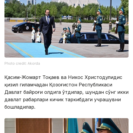
Photo credit: Akorda
Қасим-Жомарт Тоқаев ва Никос Христодулидис
қизил гиламчадан Қозоғистон Республикаси
Давлат байроғи олдига ўтдилар, шундан сўнг икки
давлат раҳбарлари кичик таркибдаги учрашувни
бошладилар.