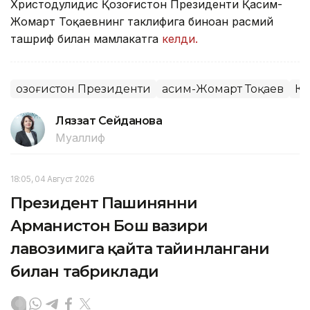
Христодулидис Қозоғистон Президенти Қасим-
Жомарт Тоқаевнинг таклифига биноан расмий
ташриф билан мамлакатга
келди.
Қозоғистон Президенти
Қасим-Жомарт Тоқаев
К
Ляззат Сейданова
Муаллиф
18:05, 04 Август 2026
Президент Пашинянни
Арманистон Бош вазири
лавозимига қайта тайинлангани
билан табриклади