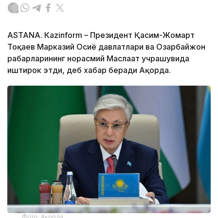
ASTANА. Кazinform – Президент Қасим-Жомарт
Тоқаев Марказий Осиё давлатлари ва Озарбайжон
раҳбарларининг норасмий Маслаҳат учрашувида
иштирок этди, деб хабар беради Ақорда.
Фото: Ақорда