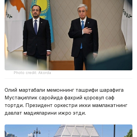
Photo credit: Akorda
Олий мартабали меҳмоннинг ташрифи шарафига
Мустақиллик саройида фахрий қоровул саф
тортди. Президент оркестри икки мамлакатнинг
давлат мадҳияларини ижро этди.