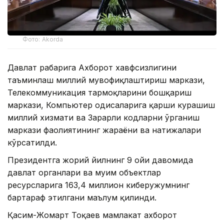
Фото: Akorda
Давлат раҳбарига Ахборот хавфсизлигини
таъминлаш миллий мувофиқлаштириш маркази,
Телекоммуникация тармоқларини бошқариш
маркази, Компьютер ҳодисаларига қарши курашиш
миллий хизмати ва Зарарли кодларни ўрганиш
маркази фаолиятининг жараёни ва натижалари
кўрсатилди.
Президентга жорий йилнинг 9 ойи давомида
давлат органлари ва муҳим объектлар
ресурсларига 163,4 миллион киберҳужумнинг
бартараф этилгани маълум қилинди.
Қасим-Жомарт Тоқаев мамлакат ахборот