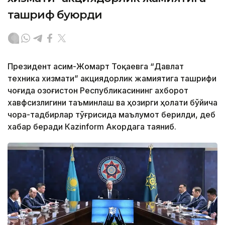
ташриф буюрди
Президент Қасим-Жомарт Тоқаевга “Давлат
техника хизмати” акциядорлик жамиятига ташрифи
чоғида Қозоғистон Республикасининг ахборот
хавфсизлигини таъминлаш ва ҳозирги ҳолати бўйича
чора-тадбирлар тўғрисида маълумот берилди, деб
хабар беради Каzinform Акордага таяниб.