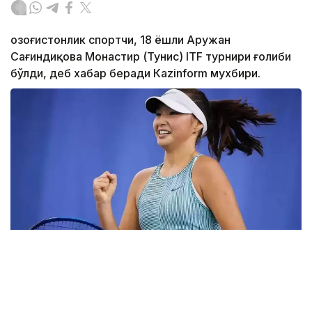
Қозоғистонлик спортчи, 18 ёшли Аружан
Сағиндиқова Монастир (Тунис) ITF турнири ғолиби
бўлди, деб хабар беради Каzinform мухбири.
Фото: ktf.kz