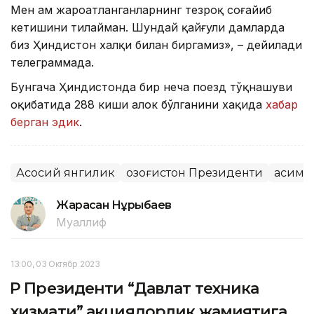
Мен ҳам жароҳатланганларнинг тезроқ соғайиб
кетишини тилайман. Шундай қайғули дамларда
биз Ҳиндистон халқи билан биргамиз», – дейилади
телеграммада.
Бунгача Ҳиндистонда бир неча поезд тўқнашуви
оқибатида 288 киши ҳалок бўлганини хақида
хабар
берган эдик
.
Асосий янгилик
Қозоғистон Президенти
Қасим-
Жарасқан Нұрыбаев
Муаллиф
13:00, 03 Октябр 2023
ҚР Президенти “Давлат техника
хизмати” акциядорлик жамиятига