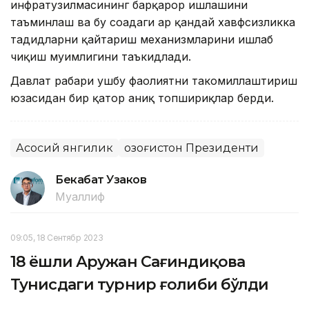
инфратузилмасининг барқарор ишлашини
таъминлаш ва бу соҳадаги ҳар қандай хавфсизликка
таҳдидларни қайтариш механизмларини ишлаб
чиқиш муҳимлигини таъкидлади.
Давлат раҳбари ушбу фаолиятни такомиллаштириш
юзасидан бир қатор аниқ топшириқлар берди.
Асосий янгилик
Қозоғистон Президенти
Бекабат Узаков
Муаллиф
09:05, 18 Сентябр 2023
18 ёшли Аружан Сағиндиқова
Тунисдаги турнир ғолиби бўлди