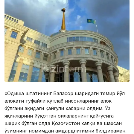
«Одиша штатининг Баласор шаҳридаги темир йўл
ҳалокати туфайли кўплаб инсонларнинг ҳалок
бўлгани ҳақидаги қайғули хабарни олдим. Ўз
яқинларини йўқотган оилаларнинг қайғусига
шерик бўлган ҳолда Қозоғистон халқи ва шахсан
ўзимнинг номимдан ҳамдардлигимни билдираман.