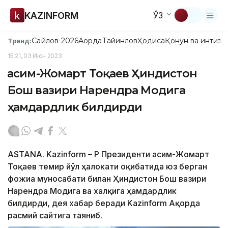
KAZINFORM
ЎЗ
Сайлов-2026
Ақорда
Тайинлов
Ҳодиса
Қонун ва интизо
Тренд:
15:21, 03 Июн 2023
Қасим-Жомарт Тоқаев Ҳиндистон
Бош вазири Нарендра Модига
ҳамдардлик билдирди
ASTANA. Kazinform – ҚР Президенти Қасим-Жомарт
Тоқаев темир йўл ҳалокати оқибатида юз берган
фожиа муносабати билан Ҳиндистон Бош вазири
Нарендра Модига ва халқига ҳамдардлик
билдирди, дея хабар беради Kazinform Ақорда
расмий сайтига таяниб.