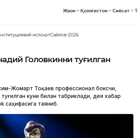
Жаҳон
Қозоғистон
Сиёсат
Т
нституциявий ислоҳот
Сайлов-2026
надий Головкинни туғилган
Қасим-Жомарт Тоқаев профессионал боксчи,
туғилган куни билан табриклади, дея хабар
k саҳифасига таяниб.