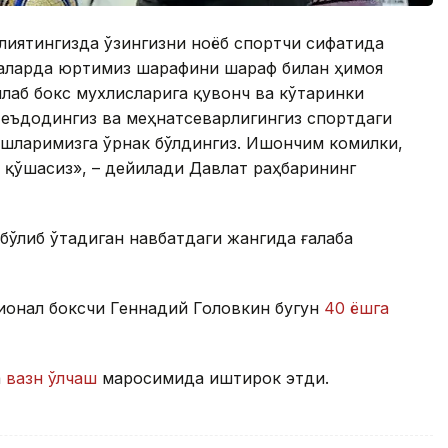
олиятингизда ўзингизни ноёб спортчи сифатида
қаларда юртимиз шарафини шараф билан ҳимоя
плаб бокс мухлисларига қувонч ва кўтаринки
теъдодингиз ва меҳнатсеварлигингиз спортдаги
Ёшларимизга ўрнак бўлдингиз. Ишончим комилки,
а қўшасиз», – дейилади Давлат раҳбарининг
бўлиб ўтадиган навбатдаги жангида ғалаба
ионал боксчи Геннадий Головкин бугун
40 ёшга
а
вазн ўлчаш
маросимида иштирок этди.