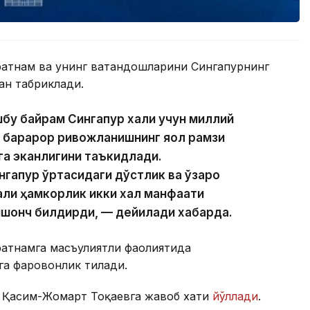
атнам ва унинг ватандошларини Сингапурнинг
ан табриклади.
у байрам Сингапур халқи учун миллий
 барқарор ривожланишнинг яққол рамзи
га эканлигини таъкидлади.
нгапур ўртасидаги дўстлик ва ўзаро
али ҳамкорлик икки халқ манфаати
ишонч билдирди, — дейилади хабарда.
атнамга масъулиятли фаолиятида
га фаровонлик тилади.
п Қасим-Жомарт Тоқаевга жавоб хати
йўллади
.