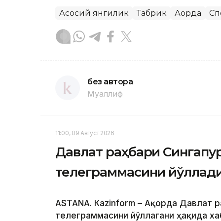
Асосий янгилик
Табрик
Ақорда
Сп
без автора
Муаллиф
11:00, 09 Август 2026
Давлат раҳбари Сингапу
телеграммасини йўллад
ASTANА. Кazinform – Ақорда Давлат 
телеграммасини йўллагани ҳақида ха