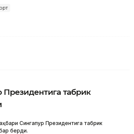
орт
р Президентига табрик
и
раҳбари Сингапур Президентига табрик
бар берди.