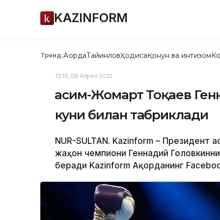
KAZINFORM
Ақорда
Тайинлов
Ҳодиса
Қонун ва интизом
Ко
Тренд:
12:19, 08 Апрел 2022
Қасим-Жомарт Тоқаев Ген
куни билан табриклади
NUR-SULTAN. Kazinform – Президент 
жаҳон чемпиони Геннадий Головкинни 
беради Kazinform Ақорданинг Faceboo