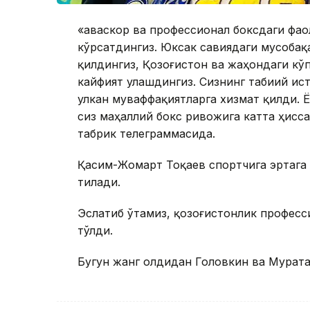
«Ҳаваскор ва профессионал боксдаги фа
кўрсатдингиз. Юксак савиядаги мусоба
қилдингиз, Қозоғистон ва жаҳондаги кў
кайфият улашдингиз. Сизнинг табиий ис
улкан муваффақиятларга хизмат қилди. 
сиз маҳаллий бокс ривожига катта ҳисс
табрик телеграммасида.
Қасим-Жомарт Тоқаев спортчига эртага 
тилади.
Эслатиб ўтамиз, қозоғистонлик професс
тўлди.
Бугун жанг олдидан Головкин ва Мурат