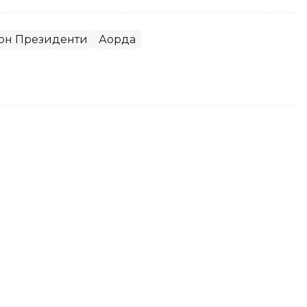
он Президенти
Ақорда
ейцария Президентига табрик
оқаев Ги Пармеланни Швейцария