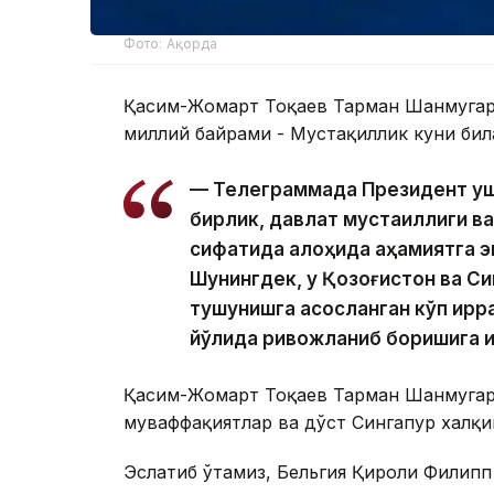
Фото: Ақорда
Қасим-Жомарт Тоқаев Тарман Шанмугар
миллий байрами - Мустақиллик куни бил
— Телеграммада Президент ушб
бирлик, давлат мустақиллиги ва
сифатида алоҳида аҳамиятга э
Шунингдек, у Қозоғистон ва Си
тушунишга асосланган кўп қирр
йўлида ривожланиб боришига 
Қасим-Жомарт Тоқаев Тарман Шанмугар
муваффақиятлар ва дўст Сингапур халқи
Эслатиб ўтамиз, Бельгия Қироли Филип