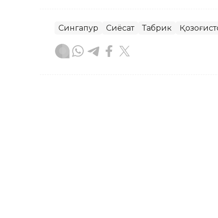
Сингапур
Сиёсат
Табрик
Қозоғист
Бекабат Узаков
Муаллиф
13:00, 01 Август 2026
Қасим-Жомарт Тоқаев Шв
телеграммасини юборди
ASTANА. Кazinform — Қасим-Жомарт Т