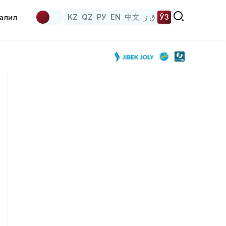
KZ
QZ
РУ
EN
中文
ق ز
ЎЗ
аҳлил