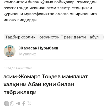
компанияси билан қўшма лойиҳалар, жумладан,
Қозоғистонда иккинчи атом электр станцияси
қурилиши муваффақиятли амалга оширилишига
ишонч билдирди.
Тадбиркорлик
Қозоғистон Президенти
Қабул
П
Жарасқан Нұрыбаев
Муаллиф
08:14, 10 Август 2026
Қасим-Жомарт Тоқаев мамлакат
халқини Абай куни билан
табриклади