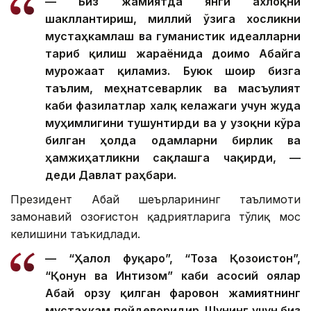
— Биз жамиятда янги ахлоқни
шакллантириш, миллий ўзига хосликни
мустаҳкамлаш ва гуманистик идеалларни
тарғиб қилиш жараёнида доимо Абайга
мурожаат қиламиз. Буюк шоир бизга
таълим, меҳнатсеварлик ва масъулият
каби фазилатлар халқ келажаги учун жуда
муҳимлигини тушунтирди ва у узоқни кўра
билган ҳолда одамларни бирлик ва
ҳамжиҳатликни сақлашга чақирди, —
деди Давлат раҳбари.
Президент Абай шеърларининг таълимоти
замонавий Қозоғистон қадриятларига тўлиқ мос
келишини таъкидлади.
— “Ҳалол фуқаро”, “Тоза Қозоғистон”,
“Қонун ва Интизом” каби асосий ғоялар
Абай орзу қилган фаровон жамиятнинг
мустаҳкам пойдеворидир. Шунинг учун биз