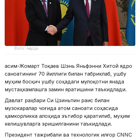
Фото: Ақорда
Қасим-Жомарт Тоқаев Шэнь Яньфэнни Хитой ядро
саноатининг 70 йиллиги билан табриклаб, ушбу
муҳим босқич ушбу соҳадаги мулоқотни янада
мустаҳкамлашга замин яратишини таъкидлади.
Давлат раҳбари Си Цзиньпин раис билан
музокаралар чоғида атом саноати соҳасида
ҳамкорликка алоҳида эътибор қаратилиб, муҳим
келишувларга эришилганини таъкидлади.
Президент тажрибали ва технологик илғор CNNC