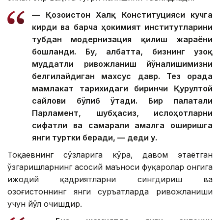
— Қозоғистон Халқ Конституцияси кучга
кирди ва барча ҳокимият институтларини
тубдан модернизация қилиш жараёни
бошланди. Бу, албатта, бизнинг узоқ
муддатли ривожланиш йўналишимизни
белгилайдиган махсус давр. Тез орада
мамлакат тарихидаги биринчи Қурултой
сайлови бўлиб ўтади. Бир палатали
Парламент, шубҳасиз, ислоҳотларни
сифатли ва самарали амалга оширишга
янги туртки беради, — деди у.
Тоқаевнинг сўзларига кўра, давом этаётган
ўзгаришларнинг асосий маъноси фуқаролар онгига
ижодий қадриятларни сингдириш ва
Қозоғистоннинг янги суръатларда ривожланиши
учун йўл очишдир.