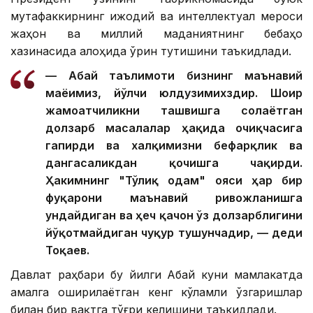
мутафаккирнинг ижодий ва интеллектуал мероси
жаҳон ва миллий маданиятнинг бебаҳо
хазинасида алоҳида ўрин тутишини таъкидлади.
— Абай таълимоти бизнинг маънавий
маёғимиз, йўлчи юлдузимихздир. Шоир
жамоатчиликни ташвишга солаётган
долзарб масалалар ҳақида очиқчасига
гапирди ва халқимизни бефарқлик ва
дангасаликдан қочишга чақирди.
Ҳакимнинг "Тўлиқ одам" ғояси ҳар бир
фуқарони маънавий ривожланишга
ундайдиган ва ҳеч қачон ўз долзарблигини
йўқотмайдиган чуқур тушунчадир, — деди
Тоқаев.
Давлат раҳбари бу йилги Абай куни мамлакатда
амалга оширилаётган кенг кўламли ўзгаришлар
билан бир вақтга тўғри келишини таъкидлади.