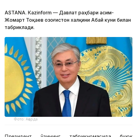
ASTANА. Кazinform — Давлат раҳбари Қасим-
Жомарт Тоқаев Қозоғистон халқини Абай куни билан
табриклади.
Фото: Ақорда
Президент ўзининг табрикномасида буюк