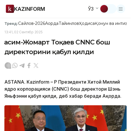
KAZINFORM
ЎЗ
Сайлов-2026
Ақорда
Тайинлов
Ҳодиса
Қонун ва интизо
Тренд:
13:41, 02 Сентябр 2025
Қасим-Жомарт Тоқаев CNNC бош
директорини қабул қилди
ASTANA. Kazinform – ҚР Президенти Хитой Миллий
ядро корпорацияси (CNNC) бош директори Шэнь
Яньфэнни қабул қилди, деб хабар беради Ақорда.