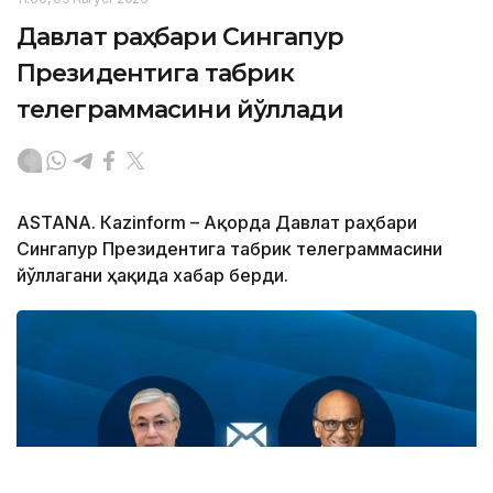
Давлат раҳбари Сингапур
Президентига табрик
телеграммасини йўллади
ASTANА. Кazinform – Ақорда Давлат раҳбари
Сингапур Президентига табрик телеграммасини
йўллагани ҳақида хабар берди.