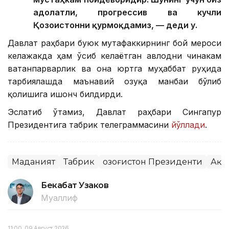
адолатли, прогрессив ва кучли
Қозоғистонни қурмоқдамиз, — деди у.
Давлат раҳбари буюк мутафаккирнинг бой мероси
келажакда ҳам ўсиб келаётган авлодни чинакам
ватанпарварлик ва она юртга муҳаббат руҳида
тарбиялашда маънавий озуқа манбаи бўлиб
қолишига ишонч билдирди.
Эслатиб ўтамиз, Давлат раҳбари Сингапур
Президентига табрик телеграммасини
йўллади
.
Маданият
Табрик
Қозоғистон Президенти
Ақо
Бекабат Узаков
Муаллиф
11:00, 09 Август 2026