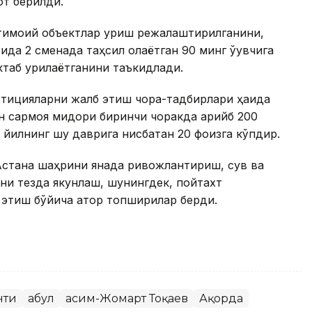
т берилди.
тимоий объектлар қуриш режалаштирилганини,
да 2 сменада таҳсил олаётган 90 минг ўқувчига
таб қурилаётганини таъкидлади.
стицияларни жалб этиш чора-тадбирлари ҳақида
 сармоя миқдори биринчи чоракда қарийб 200
 йилнинг шу даврига нисбатан 20 фоизга кўпдир.
Астана шаҳрини янада ривожлантириш, сув ва
ини тезда якунлаш, шунингдек, пойтахт
этиш бўйича қатор топшириқлар берди.
нти
Қабул
Қасим-Жомарт Тоқаев
Ақорда