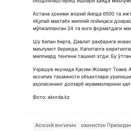
ободонлаштириш ишлари ҳақида маълумо
Астана ҳокими жорий йилда 6500 та иж
«Қулай мактаб» миллий лойиҳаси доираси
мўлжалланган 24 та янги форматдаги мак
Шу билан бирга, Давлат раҳбарига инве
маълумот берилди. Капиталга киритилган
миллиард тенгени ташкил этди. Бу ўтган
Учрашув якунида Қасим-Жомарт Тоқаев 
иссиқлик таъминоти объектлари қурилиш
аҳолисининг долзарб муаммоларини ҳал 
Фото: akorda.kz
Асосий янгилик
Қозоғистон Президе