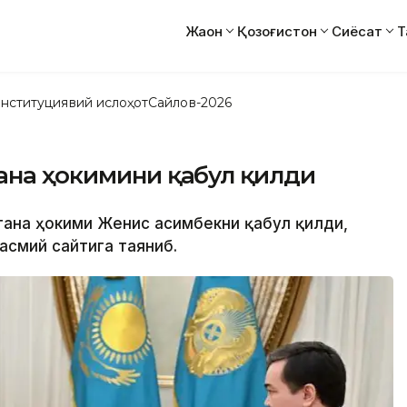
Жаҳон
Қозоғистон
Сиёсат
Т
нституциявий ислоҳот
Сайлов-2026
ана ҳокимини қабул қилди
стана ҳокими Женис Қасимбекни қабул қилди,
асмий сайтига таяниб.