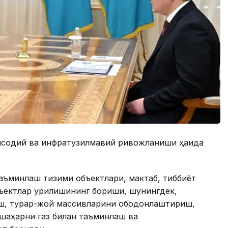
исодий ва инфратузилмавий ривожланиши ҳақида
аъминлаш тизими объектлари, мактаб, тиббиёт
ъектлар қурилишининг бориши, шунингдек,
иш, турар-жой массивларини ободонлаштириш,
 шаҳарни газ билан таъминлаш ва