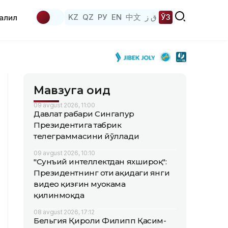
KZ
QZ
РУ
EN
中文
ق ز
ЎЗ
аҳлил
Мавзуга оид
09 avgust 2026, 11:00
Давлат раҳбари Сингапур
Президентига табрик
телеграммасини йўллади
09 avgust 2026, 10:10
"Сунъий интеллектдан яхшироқ":
Президентнинг оти ҳақидаги янги
видео қизғин муҳокама
қилинмоқда
08 avgust 2026, 17:12
Бельгия Қироли Филипп Қасим-