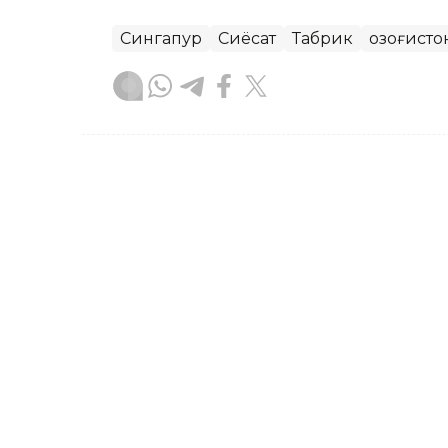
Сингапур
Сиёсат
Табрик
Қозоғист
Бекабат Узаков
Муаллиф
10:10, 09 Август 2026
"Сунъий интеллектдан я
ҳақидаги янги видео қи
ASTANА. Кazinform – Президентнинг 