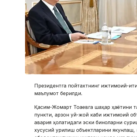
Президентга пойтахтнинг ижтимоий-иқт
маълумот берилди.
Қасим-Жомарт Тоқаевга шаҳар ҳаётини т
пункти, арзон уй-жой каби ижтимоий об
авария ҳолатидаги эски биноларни сур
хусусий қурилиш объектларини якунлаш,