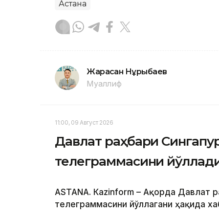
Астана
Жарасқан Нұрыбаев
Муаллиф
11:00, 09 Август 2026
Давлат раҳбари Сингапу
телеграммасини йўллад
ASTANА. Кazinform – Ақорда Давлат 
телеграммасини йўллагани ҳақида ха