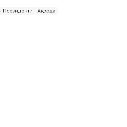
он Президенти
Ақорда
хшироқ": Президентнинг оти
зғин муҳокама қилинмоқда
севимли оти Ақжаннинг кенг даштда