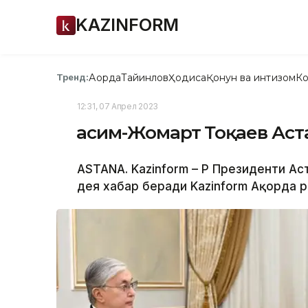
KAZINFORM
Ақорда
Тайинлов
Ҳодиса
Қонун ва интизом
Ко
Тренд:
12:31, 07 Апрел 2023
Қасим-Жомарт Тоқаев Аст
ASTANA. Kazinform – ҚР Президенти А
дея хабар беради Kazinform Ақорда р