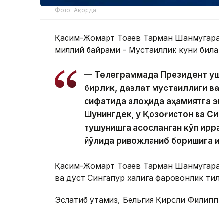
Фото: Ақорда
Қасим-Жомарт Тоқаев Тарман Шанмугара
миллий байрами - Мустақиллик куни била
— Телеграммада Президент ушб
бирлик, давлат мустақиллиги ва
сифатида алоҳида аҳамиятга э
Шунингдек, у Қозоғистон ва Си
тушунишга асосланган кўп қирр
йўлида ривожланиб боришига 
Қасим-Жомарт Тоқаев Тарман Шанмугара
ва дўст Сингапур халқига фаровонлик ти
Эслатиб ўтамиз, Бельгия Қироли Филипп