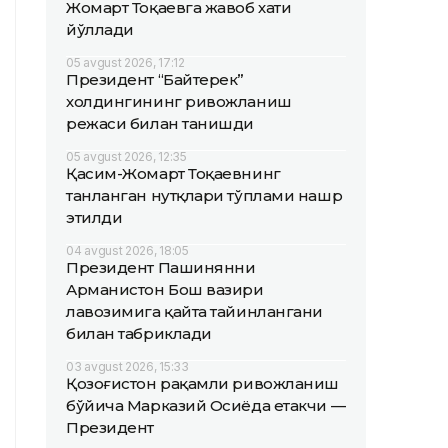
Жомарт Тоқаевга жавоб хати
йўллади
05 avgust 2026, 17:12
Президент “Байтерек”
холдингининг ривожланиш
режаси билан танишди
05 avgust 2026, 12:35
Қасим-Жомарт Тоқаевнинг
танланган нутқлари тўплами нашр
этилди
04 avgust 2026, 18:05
Президент Пашинянни
Арманистон Бош вазири
лавозимига қайта тайинлангани
билан табриклади
03 avgust 2026, 15:33
Қозоғистон рақамли ривожланиш
бўйича Марказий Осиёда етакчи —
Президент