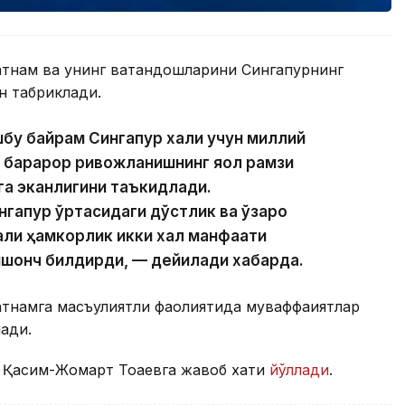
тнам ва унинг ватандошларини Сингапурнинг
н табриклади.
у байрам Сингапур халқи учун миллий
 барқарор ривожланишнинг яққол рамзи
га эканлигини таъкидлади.
нгапур ўртасидаги дўстлик ва ўзаро
али ҳамкорлик икки халқ манфаати
ишонч билдирди, — дейилади хабарда.
тнамга масъулиятли фаолиятида муваффақиятлар
лади.
 Қасим-Жомарт Тоқаевга жавоб хати
йўллади
.