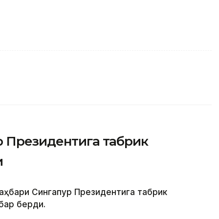
р Президентига табрик
и
раҳбари Сингапур Президентига табрик
бар берди.