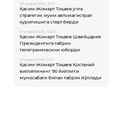
03 avgust 2026, 12:17
Қасим-Жомарт Тоқаев учта
стратегик муҳим автомагистрал
қурилишига старт берди
01 avgust 2026, 13:00
Қасим-Жомарт Тоқаев Швейцария
Президентига табрик
телеграммасини юборди
01 avgust 2026, 11:41
Қасим-Жомарт Тоқаев Қостанай
вилоятининг 90 йиллиги
муносабати билан табрик йўллади