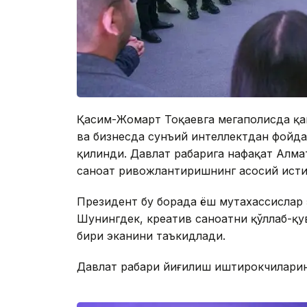
Қасим-Жомарт Тоқаевга мегаполисда қа
ва бизнесда сунъий интеллектдан фойд
қилинди. Давлат раҳбарига нафақат Алма
саноат ривожлантиришнинг асосий исти
Президент бу борада ёш мутахассислар 
Шунингдек, креатив саноатни қўллаб-қу
бири эканини таъкидлади.
Давлат раҳбари йиғилиш иштирокчилари