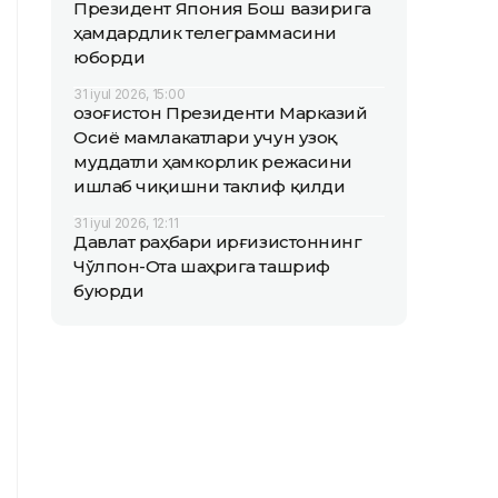
Президент Япония Бош вазирига
ҳамдардлик телеграммасини
юборди
31 iyul 2026, 15:00
Қозоғистон Президенти Марказий
Осиё мамлакатлари учун узоқ
муддатли ҳамкорлик режасини
ишлаб чиқишни таклиф қилди
31 iyul 2026, 12:11
Давлат раҳбари Қирғизистоннинг
Чўлпон-Ота шаҳрига ташриф
буюрди