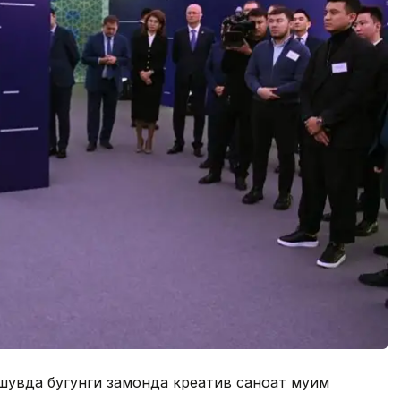
увда бугунги замонда креатив саноат муҳим