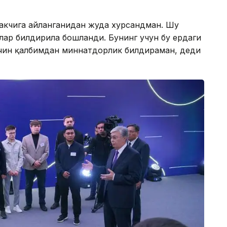
такчига айланганидан жуда хурсандман. Шу
лар билдирила бошланди. Бунинг учун бу ердаги
а чин қалбимдан миннатдорлик билдираман, деди