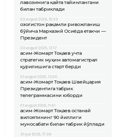
лавозимига қайта тайинлангани
билан табриклади
03 avgust 2026, 15:33
Қозоғистон рақамли ривожланиш
бўйича Марказий Осиёда етакчи —
Президент
03 avgust 2026, 12:17
Қасим-Жомарт Тоқаев учта
стратегик муҳим автомагистрал
қурилишига старт берди
01 avgust 2026, 13:00
Қасим-Жомарт Тоқаев Швейцария
Президентига табрик
телеграммасини юборди
01 avgust 2026, 11:41
Қасим-Жомарт Тоқаев Қостанай
вилоятининг 90 йиллиги
муносабати билан табрик йўллади
31 iyul 2026, 17:09