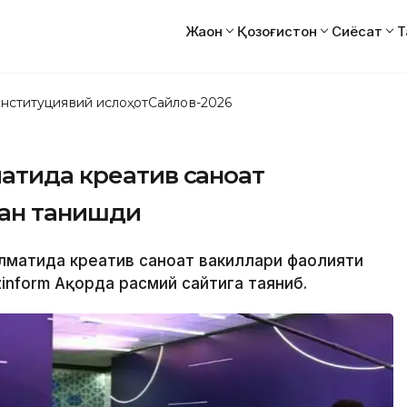
Жаҳон
Қозоғистон
Сиёсат
Т
нституциявий ислоҳот
Сайлов-2026
атида креатив саноат
лан танишди
Алматида креатив саноат вакиллари фаолияти
inform Ақорда расмий сайтига таяниб.