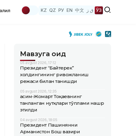
KZ
QZ
РУ
EN
中文
ق ز
ЎЗ
аҳлил
Мавзуга оид
05 avgust 2026, 17:12
Президент “Байтерек”
холдингининг ривожланиш
режаси билан танишди
05 avgust 2026, 12:35
Қасим-Жомарт Тоқаевнинг
танланган нутқлари тўплами нашр
этилди
04 avgust 2026, 18:05
Президент Пашинянни
Арманистон Бош вазири