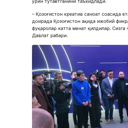
ўрин тутаётганини таъкидлади.
– Қозоғистон креатив саноат соҳасида е
доирада Қозоғистон ҳақида ижобий фикр
фуқаролар катта меҳнат қилдилар. Сизг
Давлат раҳбари.