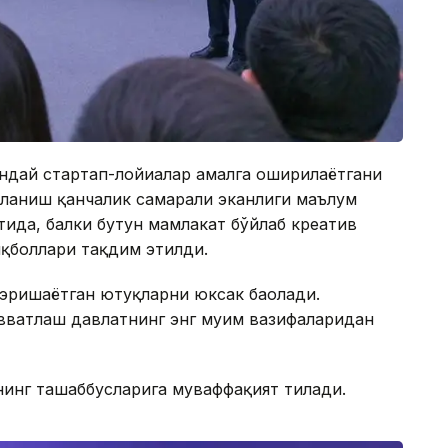
ндай стартап-лойиҳалар амалга оширилаётгани
аланиш қанчалик самарали эканлиги маълум
тида, балки бутун мамлакат бўйлаб креатив
қболлари тақдим этилди.
эришаётган ютуқларни юксак баҳолади.
вватлаш давлатнинг энг муҳим вазифаларидан
нинг ташаббусларига муваффақият тилади.