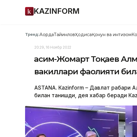
KAZINFORM
Ақорда
Тайинлов
Ҳодиса
Қонун ва интизом
Ко
Тренд:
20:29, 16 Ноябр 2022
Қасим-Жомарт Тоқаев Алм
вакиллари фаолияти би
ASTANA. Кazinform – Давлат раҳбари 
билан танишди, дея хабар беради Кaz