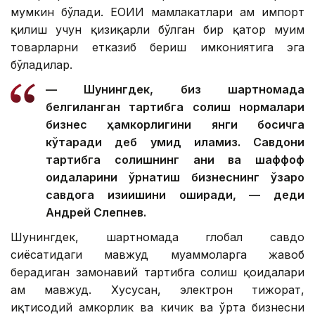
мумкин бўлади. ЕОИИ мамлакатлари ҳам импорт
қилиш учун қизиқарли бўлган бир қатор муҳим
товарларни етказиб бериш имкониятига эга
бўладилар.
— Шунингдек, биз шартномада
белгиланган тартибга солиш нормалари
бизнес ҳамкорлигини янги босқичга
кўтаради деб умид қиламиз. Савдони
тартибга солишнинг аниқ ва шаффоф
қоидаларини ўрнатиш бизнеснинг ўзаро
савдога қизиқишини оширади, — деди
Андрей Слепнев.
Шунингдек, шартномада глобал савдо
сиёсатидаги мавжуд муаммоларга жавоб
берадиган замонавий тартибга солиш қоидалари
ҳам мавжуд. Хусусан, электрон тижорат,
иқтисодий ҳамкорлик ва кичик ва ўрта бизнесни