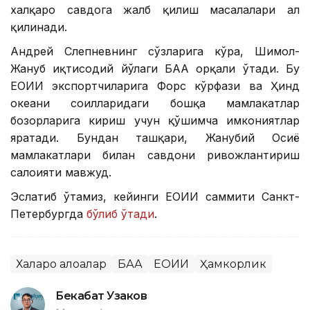
халқаро савдога жалб қилиш масалалари ҳал
қилинади.
Андрей Слепневнинг сўзларига кўра, Шимол-
Жануб иқтисодий йўлаги БАА орқали ўтади. Бу
ЕОИИ экспортчиларига Форс кўрфази ва Ҳинд
океани соҳилларидаги бошқа мамлакатлар
бозорларига кириш учун қўшимча имкониятлар
яратади. Бундан ташқари, Жанубий Осиё
мамлакатлари билан савдони ривожлантириш
салоҳияти мавжуд.
Эслатиб ўтамиз, кейинги ЕОИИ саммити Санкт-
Петербургда
бўлиб ўтади
.
Халқаро алоқалар
БАА
ЕОИИ
Ҳамкорлик
Бекабат Узаков