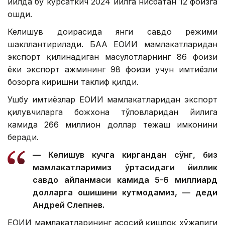
йилда бу кўрсаткич 2024 йилга нисбатан 12 фоизга
ошди.
Келишув доирасида янги савдо режими
шакллантирилади. БАА ЕОИИ мамлакатларидан
экспорт қилинадиган маҳсулотларнинг 86 фоизи
ёки экспорт ҳажмининг 98 фоизи учун имтиёзли
бозорга киришни таклиф қилди.
Ушбу имтиёзлар ЕОИИ мамлакатларидан экспорт
қилувчиларга божхона тўловларидан йилига
камида 266 миллион доллар тежаш имконини
беради.
— Келишув кучга киргандан сўнг, биз
мамлакатларимиз ўртасидаги йиллик
савдо айланмаси камида 5-6 миллиард
долларга ошишини кутмоқдамиз, — деди
Андрей Слепнев.
ЕОИИ мамлакатларининг асосий қишлоқ хўжалиги