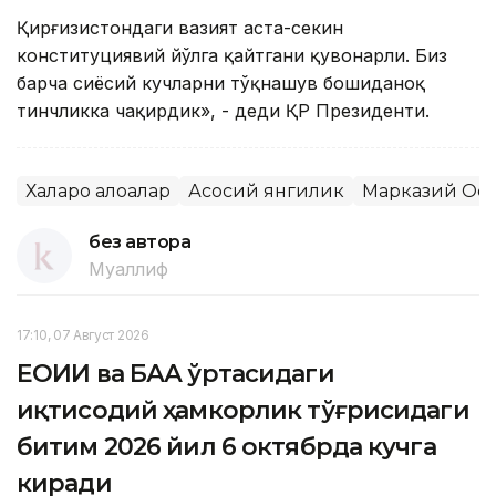
Қирғизистондаги вазият аста-секин
конституциявий йўлга қайтгани қувонарли. Биз
барча сиёсий кучларни тўқнашув бошиданоқ
тинчликка чақирдик», - деди ҚР Президенти.
Халқаро алоқалар
Асосий янгилик
Марказий Ос
без автора
Муаллиф
17:10, 07 Август 2026
ЕОИИ ва БАА ўртасидаги
иқтисодий ҳамкорлик тўғрисидаги
битим 2026 йил 6 октябрда кучга
киради