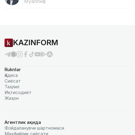
Муаллиф
KAZINFORM
Ruknlar
Ҳодиса
Сиёсат
Таҳлил
Иқтисодиёт
Жаҳон
Агентлик ҳақида
Фойдаланувчи шартномаси
Махфийлик сиёсати