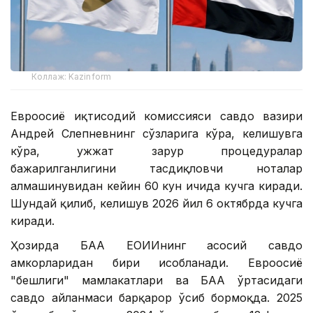
Коллаж: Kazinform
Евроосиё иқтисодий комиссияси савдо вазири
Андрей Слепневнинг сўзларига кўра, келишувга
кўра, ҳужжат зарур процедуралар
бажарилганлигини тасдиқловчи ноталар
алмашинувидан кейин 60 кун ичида кучга киради.
Шундай қилиб, келишув 2026 йил 6 октябрда кучга
киради.
Ҳозирда БАА ЕОИИнинг асосий савдо
ҳамкорларидан бири ҳисобланади. Евроосиё
"бешлиги" мамлакатлари ва БАА ўртасидаги
савдо айланмаси барқарор ўсиб бормоқда. 2025