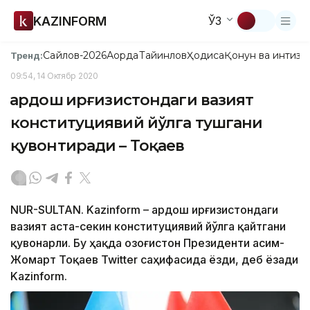
KAZINFORM
ЎЗ
Сайлов-2026
Ақорда
Тайинлов
Ҳодиса
Қонун ва интизо
Тренд:
09:54, 14 Октябр 2020
Қардош Қирғизистондаги вазият
конституциявий йўлга тушгани
қувонтиради – Тоқаев
NUR-SULTAN. Kazinform – Қардош Қирғизистондаги
вазият аста-секин конституциявий йўлга қайтгани
қувонарли. Бу ҳақда Қозоғистон Президенти Қасим-
Жомарт Тоқаев Twitter саҳифасида ёзди, деб ёзади
Kazinform.