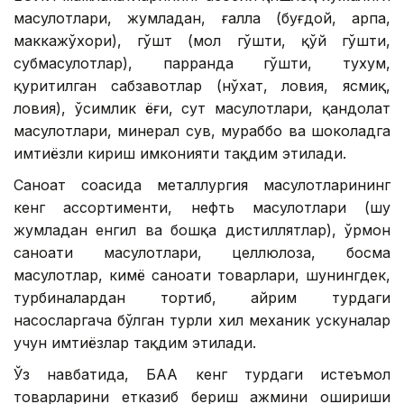
маҳсулотлари, жумладан, ғалла (буғдой, арпа,
маккажўхори), гўшт (мол гўшти, қўй гўшти,
субмаҳсулотлар), парранда гўшти, тухум,
қуритилган сабзавотлар (нўхат, ловия, ясмиқ,
ловия), ўсимлик ёғи, сут маҳсулотлари, қандолат
маҳсулотлари, минерал сув, мураббо ва шоколадга
имтиёзли кириш имконияти тақдим этилади.
Саноат соҳасида металлургия маҳсулотларининг
кенг ассортименти, нефть маҳсулотлари (шу
жумладан енгил ва бошқа дистиллятлар), ўрмон
саноати маҳсулотлари, целлюлоза, босма
маҳсулотлар, кимё саноати товарлари, шунингдек,
турбиналардан тортиб, айрим турдаги
насосларгача бўлган турли хил механик ускуналар
учун имтиёзлар тақдим этилади.
Ўз навбатида, БАА кенг турдаги истеъмол
товарларини етказиб бериш ҳажмини ошириши