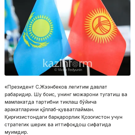
«Президент С.Жээнбеков легитим давлат
раҳбаридир. Шу боис, унинг можарони тугатиш ва
мамлакатда тартибни тиклаш бўйича
ҳаракатларини қўллаб-қувватлайман.
Қирғизистондаги барқарорлик Қозоғистон учун
стратегик шерик ва иттифоқдош сифатида
муҳимдир.