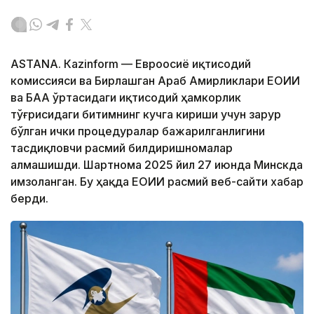
ASTANА. Кazinform — Евроосиё иқтисодий
комиссияси ва Бирлашган Араб Амирликлари ЕОИИ
ва БАА ўртасидаги иқтисодий ҳамкорлик
тўғрисидаги битимнинг кучга кириши учун зарур
бўлган ички процедуралар бажарилганлигини
тасдиқловчи расмий билдиришномалар
алмашишди. Шартнома 2025 йил 27 июнда Минскда
имзоланган. Бу ҳақда ЕОИИ расмий веб-сайти хабар
берди.