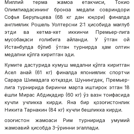
Миллий терма жамоа етакчиси, Токио
Олимпиадасининг бронза медали совриндори
Софья Берульцева (68 кг дан юқори) финалда
англиялик Рошель Уолтерсни 2:1 ҳисобида мағлуб
этди ва кетма-кет иккинчи Премьер-лига
мусобақаси ғолибига айланди. У ўтган ой
Истанбулда бўлиб ўтган турнирда ҳам олтин
медални қўлга киритган эди.
Кумите дастурида кумуш медални қўлга киритган
Асел Қанай (61 кг) финалда япониялик спортчи
Сарара Шимадага ютқазди. Шунингдек, Премьер-
лига турнирида биринчи марта иштирок этган 18
ёшли Мирас Абдиқадир (60 кг) ўз вазн тоифасида
кучли учликка кирди. Яна бир қозоғистонлик
Никита Тарнакин (84 кг) кучли бешликка кирди.
Қозоғистон жамоаси Рим турнирида умумий
жамоавий ҳисобда 3-ўринни эгаллади.