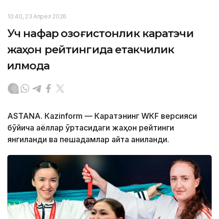
10:40, 23 Апрел 2026
Уч нафар қозоғистонлик каратэчи
жаҳон рейтингида етакчилик
қилмоқда
ASTANА. Кazinform — Каратэнинг WКF версияси
бўйича аёллар ўртасидаги жаҳон рейтинги
янгиланди ва пешқадамлар қайта аниқланди.