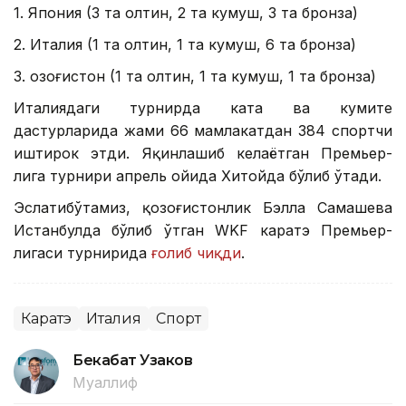
1. Япония (3 та олтин, 2 та кумуш, 3 та бронза)
2. Италия (1 та олтин, 1 та кумуш, 6 та бронза)
3. Қозоғистон (1 та олтин, 1 та кумуш, 1 та бронза)
Италиядаги турнирда ката ва кумите
дастурларида жами 66 мамлакатдан 384 спортчи
иштирок этди. Яқинлашиб келаётган Премьер-
лига турнири апрель ойида Хитойда бўлиб ўтади.
Эслатибўтамиз, қозоғистонлик Бэлла Самашева
Истанбулда бўлиб ўтган WKF каратэ Премьер-
лигаси турнирида
ғолиб чиқди
.
Каратэ
Италия
Спорт
Бекабат Узаков
Муаллиф