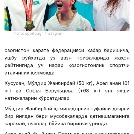
Фото: sportbugin/instagram
Қозоғистон каратэ федерацияси хабар беришича,
ушбу рўйхатда ўз вазн тоифаларида жаҳон
рейтингида уч нафар қозоғистонлик спортчи
етакчилик қилмоқда.
Хусусан, Мўлдир Жанбирбай (50 кг), Асел Қанай (61
кг) ва Софья Берульцева (+68 кг) энг яхши
натижаларни кўрсатдилар.
Мўлдир Жанбирбай ҳомиладорлик туфайли деярли
бир йилдан бери мусобақаларда қатнашмаганига
қарамай, очколар бўйича биринчи ўринда.