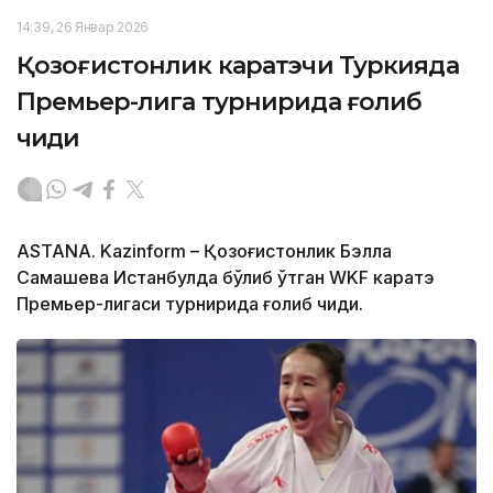
14:39, 26 Январ 2026
Қозоғистонлик каратэчи Туркияда
Премьер-лига турнирида ғолиб
чиқди
ASTANA. Kazinform – Қозоғистонлик Бэлла
Самашева Истанбулда бўлиб ўтган WKF каратэ
Премьер-лигаси турнирида ғолиб чиқди.