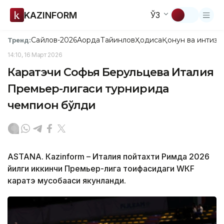
KAZINFORM
ЎЗ
Сайлов-2026
Ақорда
Тайинлов
Ҳодиса
Қонун ва интизо
Тренд:
14:10, 16 Март 2026
Каратэчи Софья Берульцева Италия
Премьер-лигаси турнирида
чемпион бўлди
ASTANА. Кazinform – Италия пойтахти Римда 2026
йилги иккинчи Премьер-лига тоифасидаги WКF
каратэ мусобақаси якунланди.