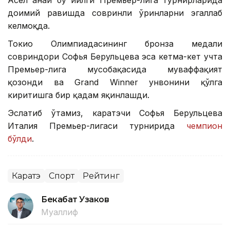
Асел Қанай бу йилги Премьер-лига турнирларида
доимий равишда совринли ўринларни эгаллаб
келмоқда.
Токио Олимпиадасининг бронза медали
совриндори Софья Берульцева эса кетма-кет учта
Премьер-лига мусобақасида муваффақият
қозонди ва Grand Winner унвонини қўлга
киритишга бир қадам яқинлашди.
Эслатиб ўтамиз, каратэчи Софья Берульцева
Италия Премьер-лигаси турнирида
чемпион
бўлди
.
Каратэ
Спорт
Рейтинг
Бекабат Узаков
Муаллиф