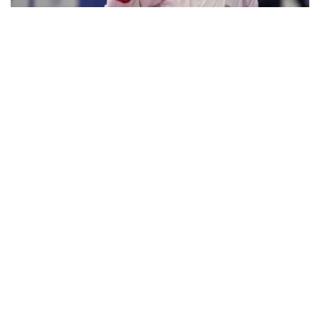
Фото: kaz_karateofficial
Қозоғистонлик каратэчи бу даражадаги йилнинг
биринчи мусобақасида 55 кг вазн тоифасида
рекорд ўрнатди.
Бэлла финалда словакиялик Нина Квасниковани
мағлуб этди. Бу - терма жамоа учун биринчи
медаль.
Шунингдек, жамоа етакчиси, Токио
Олимпиадасининг бронза медали совриндори
Софья Берульцева (+68 кг) финалга чиқди.
Финалда у Непал вакили билан беллашади.