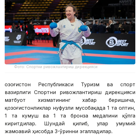
Фото: Спортни ривожлантириш дирекцияси
Қозоғистон Республикаси Туризм ва спорт
вазирлиги Спортни ривожлантириш дирекцияси
матбуот хизматининг хабар беришича,
қозоғистонликлар нуфузли мусобақада 1 та олтин,
1 та кумуш ва 1 та бронза медалини қўлга
киритдилар. Шундай қилиб, улар умумий
жамоавий ҳисобда 3-ўринни эгалладилар.