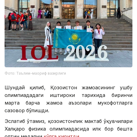
Фото: Таълим-маориф вазирлиги
Шундай қилиб, Қозоғистон жамоасининг ушбу
олимпиададаги иштироки тарихида биринчи
марта барча жамоа аъзолари мукофотларга
сазовор бўлишди.
Эслатиб ўтамиз, қозоғистонлик мактаб ўқувчилари
Халқаро физика олимпиадасида илк бор бешта
олтин медални
қўлга киритди
.