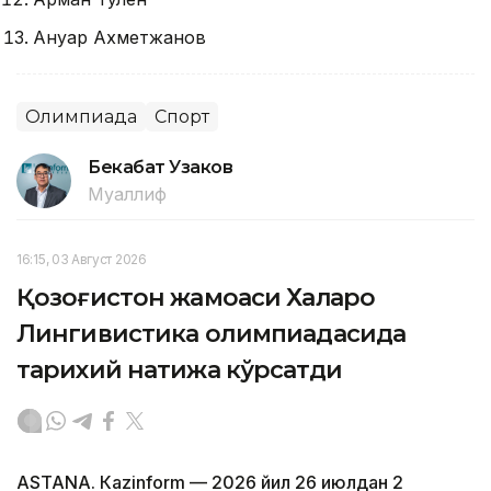
Ануар Ахметжанов
Олимпиада
Спорт
Бекабат Узаков
Муаллиф
16:15, 03 Август 2026
Қозоғистон жамоаси Халқаро
Лингивистика олимпиадасида
тарихий натижа кўрсатди
ASTANА. Кazinform — 2026 йил 26 июлдан 2