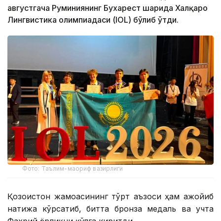
августгача Руминиянинг Бухарест шаҳрида Халқаро
Лингвистика олимпиадаси (IOL) бўлиб ўтди.
Фото: Таълим-маориф вазирлиги
Қозоғистон жамоасининг тўрт аъзоси ҳам ажойиб
натижа кўрсатиб, битта бронза медаль ва учта
Фахрий ёрлиқни қўлга киритди.