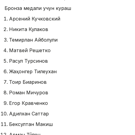
Бронза медали учун кураш
Арсений Кучковский
Никита Кулаков
Темирлан Айболули
Матвей Решетко
Расул Турсинов
Жаҳонгер Тилеухан
Тоир Биғаринов
Роман Мичуров
Егор Кравченко
Адилхан Саттар
Бексултан Макиш
Арман Тўлен