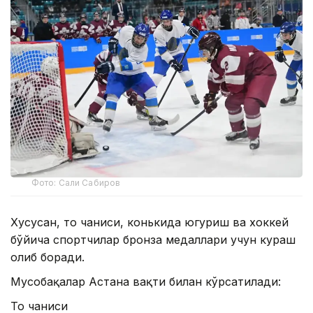
Фото: Сали Сабиров
Хусусан, тоғ чанғиси, конькида югуриш ва хоккей
бўйича спортчилар бронза медаллари учун кураш
олиб боради.
Мусобақалар Астана вақти билан кўрсатилади:
Тоғ чанғиси