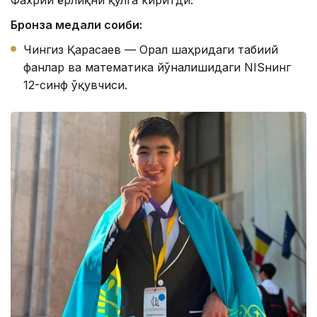
Бронза медали соҳиби:
Чингиз Қарасаев — Орал шаҳридаги табиий
фанлар ва математика йўналишидаги NISнинг
12-синф ўқувчиси.