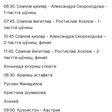
06:30. Слалом қизлар - Александра Скороходова -
1-пастга шўнғиш
07:45. Слалом йигитлар - Ростислав Хохлов - 1-
пастга шўнғиш
10:45 Слалом қизлар - Александра Скороходова –
2-пастга шўнғиш, финал
11:45. Слалом йигитлар - Ростислав Хохлов – 2-
пастга шўнғиш, финал
Конькида югуриш спорти
08:30. Аралаш эстафета
Руслан Жанадилов
Кристина Шумекова
Хоккей
09:00. Қозоғистон - Австрия