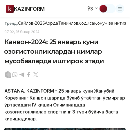
KAZINFORM
ЎЗ
Сайлов-2026
Ақорда
Тайинлов
Ҳодиса
Қонун ва интизо
Тренд:
07:02, 25 Январ 2024
Канвон-2024: 25 январь куни
қозоғистонликлардан кимлар
мусобақаларда иштирок этади
ASTANА. КАZINFORM - 25 январь куни Жанубий
Кореянинг Канвон шаҳрида бўлиб ўтаётган ўсмирлар
ўртасидаги IV қишки Олимпиадада
қозоғистонликлар спортнинг 3 тури бўйича баҳсга
киришадилар.