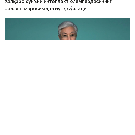
Халқаро сунъий интеллект олимпиадасининг
очилиш маросимида нутқ сўзлади.
Фото: Ақорда
Президент ўз нутқида мамлакат рақамли
ривожланиш борасида стратегик танлов
қилганини таъкидлади.