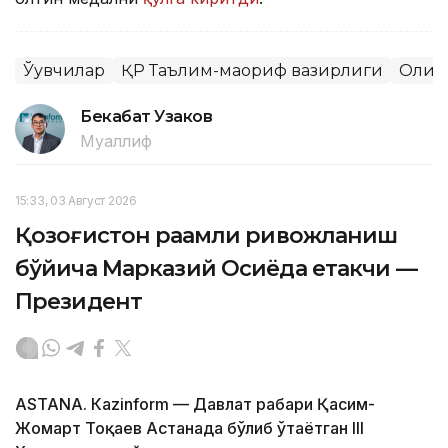
Ўқувчилар
ҚР Таълим-маориф вазирлиги
Олим
Бекабат Узаков
Муаллиф
15:33, 03 Август 2026
Қозоғистон рақамли ривожланиш
бўйича Марказий Осиёда етакчи —
Президент
ASTANА. Кazinform — Давлат раҳбари Қасим-
Жомарт Тоқаев Астанада бўлиб ўтаётган III