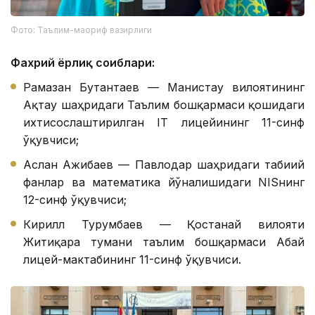
Фото: Таълим-маориф вазирлиги
Фахрий ёрлиқ соҳиблари:
Рамазан Бутантаев — Манғистау вилоятининг
Ақтау шаҳридаги Таълим бошқармаси қошидаги
ихтисослаштирилган IТ лицейининг 11-синф
ўқувчиси;
Аслан Ажибаев — Павлодар шаҳридаги табиий
фанлар ва математика йўналишидаги NISнинг
12-синф ўқувчиси;
Кирилл Турғумбаев — Қостанай вилояти
Житиқара тумани таълим бошқармаси Абай
лицей-мактабининг 11-синф ўқувчиси.