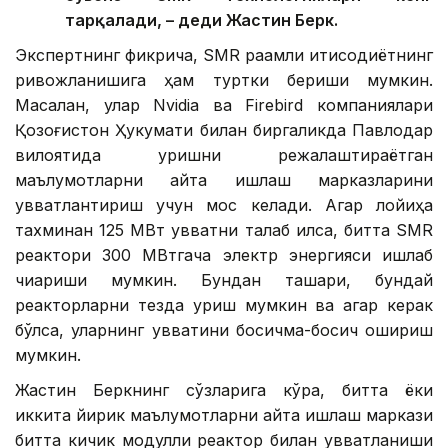
тарқалади, – деди Жастин Берк.
Экспертнинг фикрича, SMR рақамли иқтисодиётнинг
ривожланишига ҳам туртки бериши мумкин.
Масалан, улар Nvidia ва Firebird компаниялари
Қозоғистон Ҳукумати билан биргаликда Павлодар
вилоятида қуришни режалаштираётган
маълумотларни қайта ишлаш марказларини
қувватлантириш учун мос келади. Агар лойиҳа
тахминан 125 МВт қувватни талаб қилса, битта SMR
реактори 300 МВтгача электр энергияси ишлаб
чиқариши мумкин. Бундан ташқари, бундай
реакторларни тезда қуриш мумкин ва агар керак
бўлса, уларнинг қувватини босқичма-босқич ошириш
мумкин.
Жастин Беркнинг сўзларига кўра, битта ёки
иккита йирик маълумотларни қайта ишлаш маркази
битта кичик модулли реактор билан қувватланиши