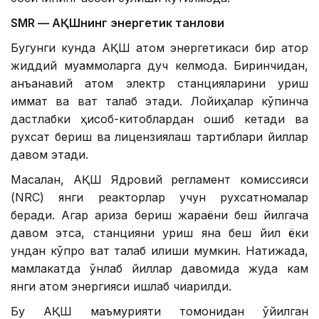
SMR — АҚШнинг энергетик танлови
Бугунги кунда АҚШ атом энергетикаси бир қатор
жиддий муаммоларга дуч келмоқда. Биринчидан,
анъанавий атом электр станцияларини қуриш
қиммат ва вақт талаб этади. Лойиҳалар кўпинча
дастлабки ҳисоб-китоблардан ошиб кетади ва
рухсат бериш ва лицензиялаш тартиблари йиллар
давом этади.
Масалан, АҚШ Ядровий регламент комиссияси
(NRC) янги реакторлар учун рухсатномалар
беради. Агар ариза бериш жараёни беш йилгача
давом этса, станцияни қуриш яна беш йил ёки
ундан кўпроқ вақт талаб қилиши мумкин. Натижада,
мамлакатда ўнлаб йиллар давомида жуда кам
янги атом энергияси ишлаб чиқарилди.
Бу АҚШ маъмурияти томонидан қўйилган