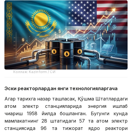
Коллаж: Kazinform / СИ
Эски реакторлардан янги технологияларгача
Агар тарихга назар ташласак, Қўшма Штатлардаги
атом электр станцияларида энергия ишлаб
чиқариш 1958 йилда бошланган. Бугунги кунда
мамлакатнинг 28 штатидаги 57 та атом электр
станциясида 96 та тижорат ядро реактори