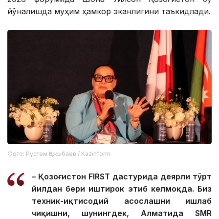
йўналишда муҳим ҳамкор эканлигини таъкидлади.
Фото: Рүстем Қожыбаев / Kazinform
– Қозоғистон FIRST дастурида деярли тўрт
йилдан бери иштирок этиб келмоқда. Биз
техник-иқтисодий асослашни ишлаб
чиқишни, шунингдек, Алматида SMR