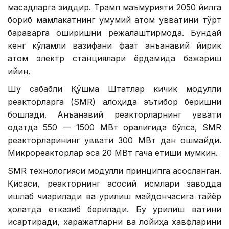
мақсадларга зиддир. Трамп маъмурияти 2050 йилга
бориб мамлакатнинг умумий атом қувватини тўрт
бараварга оширишни режалаштирмоқда. Бундай
кенг кўламли вазифани фақат анъанавий йирик
атом электр станциялари ёрдамида бажариш
қийин.
Шу сабабли Қўшма Штатлар кичик модулли
реакторларга (SMR) алоҳида эътибор беришни
бошлади. Анъанавий реакторларнинг қуввати
одатда 550 — 1500 МВт оралиғида бўлса, SMR
реакторларининг қуввати 300 МВт дан ошмайди.
Микрореакторлар эса 20 МВт гача етиши мумкин.
SMR технологияси модулли принципга асосланган.
Қисқаси, реакторнинг асосий қисмлари заводда
ишлаб чиқарилади ва қурилиш майдончасига тайёр
ҳолатда етказиб берилади. Бу қурилиш вақтини
қисқартиради, харажатларни ва лойиҳа хавфларини