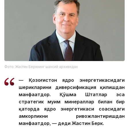
Фото: Жастин Беркнинг шахсий архивидан
— Қозоғистон ядро энергетикасидаги
шерикларини диверсификация қилишдан
манфаатдор. Қўшма Штатлар эса
стратегик муҳим минераллар билан бир
қаторда ядро энергетикаси соҳасидаги
ҳамкорликни ривожлантиришдан
манфаатдор, — деди Жастин Берк.