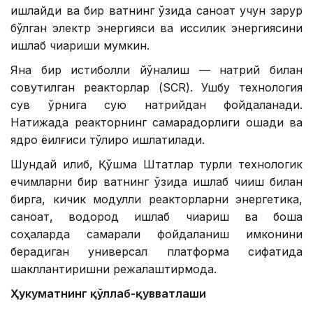
ишлайди ва бир вақтнинг ўзида саноат учун зарур
бўлган электр энергияси ва иссиқлик энергиясини
ишлаб чиқариши мумкин.
Яна бир истиқболли йўналиш — натрий билан
совутилган реакторлар (SCR). Ушбу технология
сув ўрнига суюқ натрийдан фойдаланади.
Натижада реакторнинг самарадорлиги ошади ва
ядро ёқилғиси тўлиқроқ ишлатилади.
Шундай қилиб, Қўшма Штатлар турли технологик
ечимларни бир вақтнинг ўзида ишлаб чиқиш билан
бирга, кичик модулли реакторларни энергетика,
саноат, водород ишлаб чиқариш ва бошқа
соҳаларда самарали фойдаланиш имконини
берадиган универсал платформа сифатида
шакллантиришни режалаштирмоқда.
Ҳукуматнинг қўллаб-қувватлаши