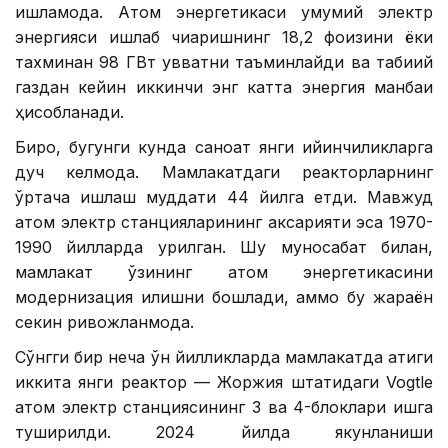
ишламоқда. Атом энергетикаси умумий электр
энергияси ишлаб чиқаришнинг 18,2 фоизини ёки
тахминан 98 ГВт қувватни таъминлайди ва табиий
газдан кейин иккинчи энг катта энергия манбаи
ҳисобланади.
Бироқ, бугунги кунда саноат янги қийинчиликларга
дуч келмоқда. Мамлакатдаги реакторларнинг
ўртача ишлаш муддати 44 йилга етди. Мавжуд
атом электр станцияларининг аксарияти эса 1970-
1990 йилларда қурилган. Шу муносабат билан,
мамлакат ўзининг атом энергетикасини
модернизация қилишни бошлади, аммо бу жараён
секин ривожланмоқда.
Сўнгги бир неча ўн йилликларда мамлакатда атиги
иккита янги реактор — Жоржия штатидаги Vogtle
атом электр станциясининг 3 ва 4-блоклари ишга
туширилди. 2024 йилда якунланиши