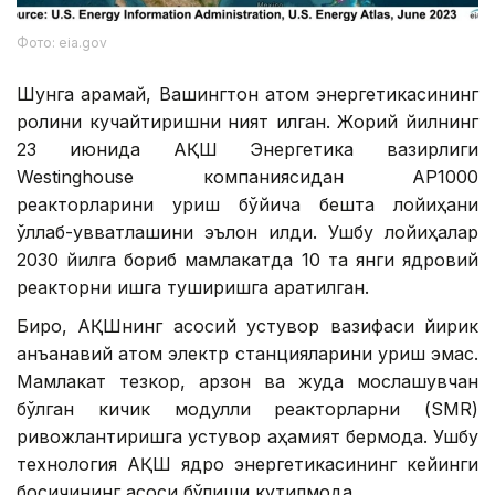
Фото: eia.gov
Шунга қарамай, Вашингтон атом энергетикасининг
ролини кучайтиришни ният қилган. Жорий йилнинг
23 июнида АҚШ Энергетика вазирлиги
Westinghouse компаниясидан AP1000
реакторларини қуриш бўйича бешта лойиҳани
қўллаб-қувватлашини эълон қилди. Ушбу лойиҳалар
2030 йилга бориб мамлакатда 10 та янги ядровий
реакторни ишга туширишга қаратилган.
Бироқ, АҚШнинг асосий устувор вазифаси йирик
анъанавий атом электр станцияларини қуриш эмас.
Мамлакат тезкор, арзон ва жуда мослашувчан
бўлган кичик модулли реакторларни (SMR)
ривожлантиришга устувор аҳамият бермоқда. Ушбу
технология АҚШ ядро энергетикасининг кейинги
босқичининг асоси бўлиши кутилмоқда.