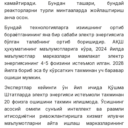
камайтиради. Бундан ташқари, бундай
реакторларни турли минтақаларда жойлаштириш
анча осон.
Бундай технологияларга қизиқишнинг ортиб
бораётганининг яна бир сабаби электр энергиясига
бўлган талабнинг ортиб боришидир. АҚШ
ҳукуматининг маълумотларига кўра, 2024 йилда
маълумотлар марказлари мамлакат электр
энергиясининг 4-5 фоизини истеъмол қилган. 2028
йилга бориб эса бу кўрсаткич тахминан уч баравар
ошиши мумкин.
Экспертлар кейинги ўн йил ичида Қўшма
Штатларда электр энергияси истеъмоли тахминан
20 фоизга ошишини тахмин қилишмоқда. Ўсишнинг
асосий омили сунъий интеллект ва рақамли
иқтисодиётни ривожлантиришга хизмат қилувчи
маълумотларни қайта ишлаш марказларининг