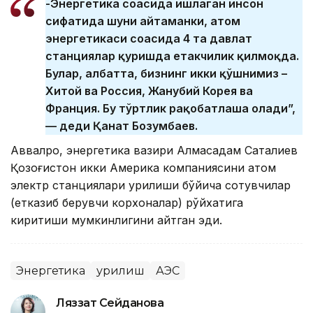
-Энергетика соҳасида ишлаган инсон
сифатида шуни айтаманки, атом
энергетикаси соҳасида 4 та давлат
станциялар қуришда етакчилик қилмоқда.
Булар, албатта, бизнинг икки қўшнимиз –
Хитой ва Россия, Жанубий Корея ва
Франция. Бу тўртлик рақобатлаша олади”,
— деди Қанат Бозумбаев.
Аввалроқ, энергетика вазири Алмасадам Сатқалиев
Қозоғистон икки Америка компаниясини атом
электр станциялари қурилиши бўйича сотувчилар
(етказиб берувчи корхоналар) рўйхатига
киритиши мумкинлигини айтган эди.
Энергетика
Қурилиш
АЭС
Ляззат Сейданова