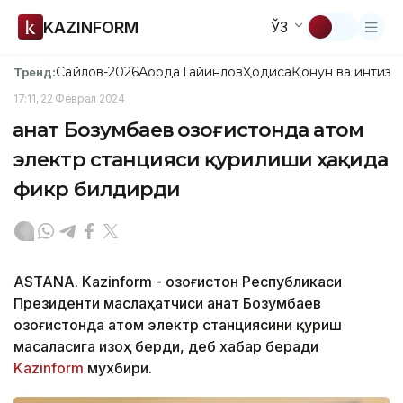
KAZINFORM
ЎЗ
Сайлов-2026
Ақорда
Тайинлов
Ҳодиса
Қонун ва интизо
Тренд:
17:11, 22 Феврал 2024
Қанат Бозумбаев Қозоғистонда атом
электр станцияси қурилиши ҳақида
фикр билдирди
ASTANA. Kazinform - Қозоғистон Республикаси
Президенти маслаҳатчиси Қанат Бозумбаев
Қозоғистонда атом электр станциясини қуриш
масаласига изоҳ берди, деб хабар беради
Kazinform
мухбири.