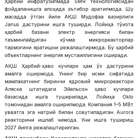
Ҳарбий инфратузилмада SMR технологиясидан
фойдаланишга алоҳида эътибор қаратилмоқда. Шу
мақсадда ўтган йили АҚШ Мудофаа вазирлиги
Janus дастурини ишга туширди. Лойиҳа тўққизта
ҳарбий базани электр энергияси билан
таъминлайдиган кўчма микрореакторлар
тармоғини яратишни режалаштирмоқда. Бу ҳарбий
объектларнинг энергия мустақиллигини оширади.
АҚШ Ҳарбий-ҳаво кучлари ҳам ўз дастурини
амалга оширмоқда. Унинг бир қисми сифатида
мамлакатнинг биринчи ядровий микрореактори
Аляска штатидаги Эйельсон ҳаво кучлари
базасида ишга туширилади. Лойиҳа Oklo
томонидан амалга оширилмоқда. Компания 1–5 МВт
қувватга эга натрий билан совутиладиган Aurora
реакторини ишлаб чиқмоқда. Уни ишга тушириш
2027 йилга режалаштирилган.