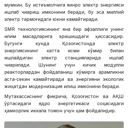
мумкин. Бу истеъмолчига яқинроқ электр энергияси
ишлаб чиқариш имконини беради, бу эса миллий
электр тармоғидаги юкни камайтиради.
SMR технологиясининг яна бир афзаллиги унинг
иқлим мақсадларига эришишдаги ҳиссасидир.
Бугунги кунда Қозоғистонда электр
энергиясининг катта қисми кўмир билан
ишлайдиган электр станцияларида ишлаб
чиқарилади. Шунинг учун кичик модулли
реакторлардан фойдаланиш кўмирга қарамликни
аста-секин камайтиради ва энергияни экологик
жиҳатдан модернизация қилиш имконини беради.
Мутахассиснинг фикрича, Қозоғистон ва АҚШ
ўртасидаги ядро энергетикаси соҳасидаги
ҳамкорлик иккала томон учун ҳам фойдалидир.