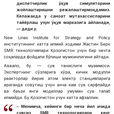
диспетчерлик ўқув симуляторини
жойлаштиришни режалаштирмоқдамиз.
Келажакда у саноат мутахассисларини
тайёрлаш учун ўқув марказига айланади,
— деди у.
New Lines Institute for Strategy and Policy
институтининг катта илмий ходими Жастин Берк
SMR технологиялари Қозоғистон учун бир нечта
соҳаларда фойдали бўлиши мумкинлигини айтади.
Аввало, бу — сув танқислиги муаммоси.
Экспертнинг сўзларига кўра, кичик модулли
реакторлар йирик атом электр станцияларига
қараганда совутиш учун анча кам сув сарфлайди
ва баъзи янги моделлар умуман сув талаб
қилмайди. Бу Қозоғистон учун катта афзаллик.
– Менимча, кейинги бир неча йил ичида
сувсиз SMR технологиялари кенг