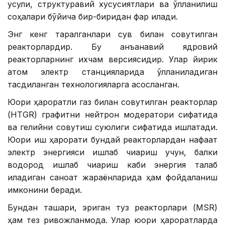
усули, структуравий хусусиятлари ва қўлланилиш
соҳалари бўйича бир-биридан фарқ қилади.
Энг кенг тарқалганлари сув билан совутилган
реакторлардир. Бу анъанавий ядровий
реакторларнинг ихчам версиясидир. Улар йирик
атом электр станцияларида қўлланиладиган
тасдиқланган технологияларга асосланган.
Юқори ҳароратли газ билан совутилган реакторлар
(HTGR) графитни нейтрон модератори сифатида
ва гелийни совутиш суюқлиги сифатида ишлатади.
Юқори иш ҳарорати бундай реакторлардан нафақат
электр энергияси ишлаб чиқариш учун, балки
водород ишлаб чиқариш каби энергия талаб
қиладиган саноат жараёнларида ҳам фойдаланиш
имконини беради.
Бундан ташқари, эриган туз реакторлари (MSR)
ҳам тез ривожланмоқда. Улар юқори ҳароратларда