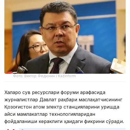
Фото: Виктор Федюнин / Kazinform
Халқаро сув ресурслари форуми арафасида
журналистлар Давлат раҳбари маслаҳатчисининг
Қозоғистон атом электр станцияларини қуришда
қайси мамлакатлар технологияларидан
фойдаланиши кераклиги ҳақидаги фикрини сўради.