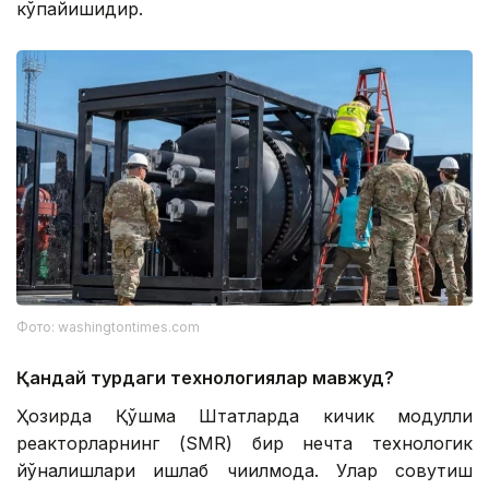
кўпайишидир.
Фото: washingtontimes.com
Қандай турдаги технологиялар мавжуд?
Ҳозирда Қўшма Штатларда кичик модулли
реакторларнинг (SMR) бир нечта технологик
йўналишлари ишлаб чиқилмоқда. Улар совутиш