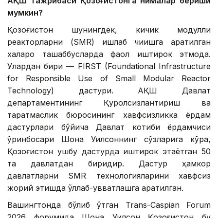
АҚШ тажрибаси Қозоғистонга нималар бериши
мумкин?
Қозоғистон шунингдек, кичик модулли
реакторларни (SMR) ишлаб чиқишга қаратилган
халқаро ташаббусларда фаол иштирок этмоқда.
Улардан бири — FIRST (Foundational Infrastructure
for Responsible Use of Small Modular Reactor
Technology) дастури. АҚШ Давлат
департаментининг Қуролсизлантириш ва
тарқатмаслик бюросининг хавфсизликка ёрдам
дастурлари бўйича Давлат котиби ёрдамчиси
ўринбосари Шона Уилсоннинг сўзларига кўра,
Қозоғистон ушбу дастурда иштирок этаётган 50
та давлатдан биридир. Дастур ҳамкор
давлатларни SMR технологияларини хавфсиз
жорий этишда қўллаб-қувватлашга қаратилган.
Вашингтонда бўлиб ўтган Trans-Caspian Forum
2026 форумида Шона Уилсон Қозоғистон бу