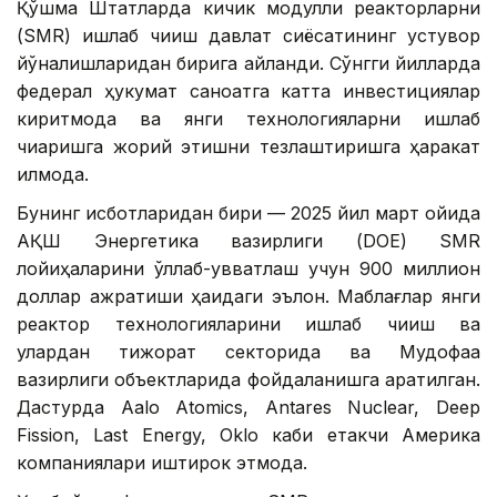
Қўшма Штатларда кичик модулли реакторларни
(SMR) ишлаб чиқиш давлат сиёсатининг устувор
йўналишларидан бирига айланди. Сўнгги йилларда
федерал ҳукумат саноатга катта инвестициялар
киритмоқда ва янги технологияларни ишлаб
чиқаришга жорий этишни тезлаштиришга ҳаракат
қилмоқда.
Бунинг исботларидан бири — 2025 йил март ойида
АҚШ Энергетика вазирлиги (DOE) SMR
лойиҳаларини қўллаб-қувватлаш учун 900 миллион
доллар ажратиши ҳақидаги эълон. Маблағлар янги
реактор технологияларини ишлаб чиқиш ва
улардан тижорат секторида ва Мудофаа
вазирлиги объектларида фойдаланишга қаратилган.
Дастурда Aalo Atomics, Antares Nuclear, Deep
Fission, Last Energy, Oklo каби етакчи Америка
компаниялари иштирок этмоқда.