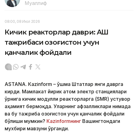
Муаллиф
08:00, 08 Июл 2026
Кичик реакторлар даври: АҚШ
тажрибаси Қозоғистон учун
қанчалик фойдали
ASTANА. Кazinform – Қўшма Штатлар янги даврга
кирди. Мамлакат йирик атом электр станциялари
ўрнига кичик модулли реакторларга (SMR) устувор
аҳамият бермоқда. Уларнинг афзалликлари нимада
ва бу тажриба Қозоғистон учун қанчалик фойдали
бўлиши мумкин?
Кazinformнинг
Вашингтондаги
мухбири мавзуни ўрганди.