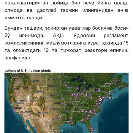
режалаштирилган лойиҳа бир неча йилга орқада
қолмоқда ва дастлаб тахмин қилинганидан анча
қимматга тушди.
Бундан ташқари, эскирган қувватлар босқичма-босқич
йўқ қилинмоқда. АҚШ Ядровий регламент
комиссиясининг маълумотларига кўра, ҳозирда 15
та объектдаги 19 та тижорат реактори ёпилиш
арафасида.