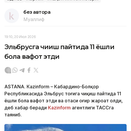
без автора
Муаллиф
19:10, 20 Июл 2026
Эльбрусга чиқиш пайтида 11 ёшли
бола вафот этди
ASTANА. Кazinform – Кабардино-Болқор
Республикасида Эльбрус тоғига чиқиш пайтида 11
ёшли бола вафот этди ва отаси оғир жароҳат олди,
деб хабар беради
Кazinform
агентлиги ТАССга
таяниб.