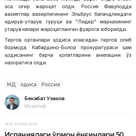
эса оғир жароҳат олди. Россия Фавқулодда
вазиятлар вазирлигининг Эльбрус баландликдаги
қидирув-қутқарув гуруҳи ва "Лидер" марказининг
қутқарувчилари жароҳатланган фуқарога юборилди.
Тергов органлари ҳодиса юзасидан тергов олиб
бормоқда. Кабардино-Болқор прокуратураси ҳам
ҳодисанинг барча ҳолатларини аниқлашни ўз
назоратига олди.
МДҲ
Ҳодиса
Россия
Бекабат Узаков
Муаллиф
18:10, 20 Июл 2026
Испаниядаги ўрмон ёнғинлари 50