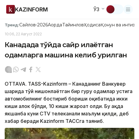
KAZINFORM
ЎЗ
Сайлов-2026
Ақорда
Тайинлов
Ҳодиса
Қонун ва интизо
Тренд:
10:06, 22 Август 2022
Канадада тўйда сайр қилаётган
одамларга машина келиб урилган
OTTAVA. TASS-Kazinform – Канаданинг Ванкувер
шаҳрида тўй нишонлаётган бир гуруҳ одамлар устига
автомобилнинг бостириб бориши оқибатида икки
киши ҳалок бўлди, 10 киши жароҳат олди. Бу ҳақда
якшанба куни CTV телеканали маълум қилди, деб
хабар беради Kazinform ТАССга таяниб.