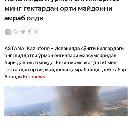
минг гектардан ортиқ майдонни
қамраб олди
ASTANА. Кazinform – Испанияда сўнгги йиллардаги
энг шиддатли ўрмон ёнғинлари мавсумларидан
бири давом этмоқда. Ёнғин мамлакатда 50 минг
гектардан ортиқ майдонни қамраб олди, деб хабар
беради
Euronews
.