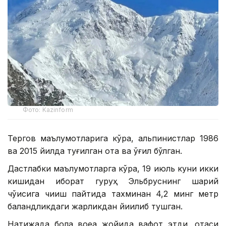
Фото: Kazinform
Тергов маълумотларига кўра, альпинистлар 1986
ва 2015 йилда туғилган ота ва ўғил бўлган.
Дастлабки маълумотларга кўра, 19 июль куни икки
кишидан иборат гуруҳ Эльбруснинг шарқий
чўққисига чиқиш пайтида тахминан 4,2 минг метр
баландликдаги жарликдан йиқилиб тушган.
Натижада бола воқеа жойида вафот этди, отаси