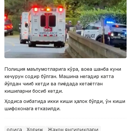
Полиция маълумотларига кўра, воқеа шанба куни
кечқурун содир бўлган. Машина негадир катта
йўлдан чиқиб кетди ва пиёдада кетаётган
кишиларни босиб кетди.
Ҳодиса оқибатида икки киши ҳалок бўлди, ўн киши
шифохонага етказилди.
Ҳодиса
Хориж
Жаҳон янгиликлари