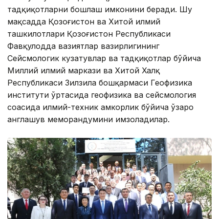
тадқиқотларни бошлаш имконини беради. Шу
мақсадда Қозоғистон ва Хитой илмий
ташкилотлари Қозоғистон Республикаси
Фавқулодда вазиятлар вазирлигининг
Сейсмологик кузатувлар ва тадқиқотлар бўйича
Миллий илмий маркази ва Хитой Халқ
Республикаси Зилзила бошқармаси Геофизика
институти ўртасида геофизика ва сейсмология
соҳасида илмий-техник ҳамкорлик бўйича ўзаро
англашув меморандумини имзоладилар.