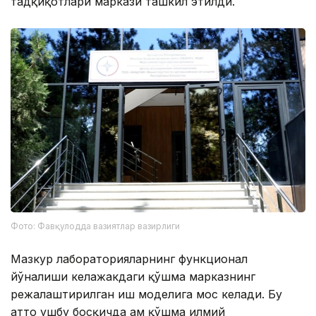
тадқиқотлари маркази ташкил этилди.
Фото: Фавқулодда вазиятлар вазирлиги
Мазкур лабораторияларнинг функционал
йўналиши келажакдаги қўшма марказнинг
режалаштирилган иш моделига мос келади. Бу
ҳатто ушбу босқичда ҳам қўшма илмий