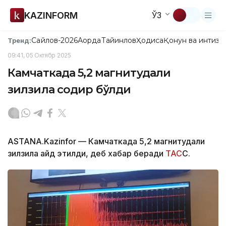
KAZINFORM
ЎЗ
Сайлов-2026
Ақорда
Тайинлов
Ҳодиса
Қонун ва интизо
Тренд:
09:41, 05 Октябр 2025
Камчаткада 5,2 магнитудали
зилзила содир бўлди
ASTANA.Kazinfor — Камчаткада 5,2 магнитудали
зилзила қайд этилди, деб хабар беради
ТАС
С.