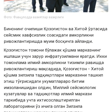
Фото: Фавқулодда вазиятлар вазирлиги
Бинонинг очилиши Қозоғистон ва Хитой ўртасида
сейсмик хавфсизлик соҳасидаги ҳамкорликни
ривожлантиришда муҳим босқичга айланди.
Қозоғистон томони бўлажак қўшма марказнинг
ишлаши учун зарур инфратузилмани яратди. Икки
томонлама илмий ҳамкорликни тизимли равишда
ривожлантириш мақсадида, Қозоғистон - Хитой
қўшма зилзила тадқиқотлари марказини ташкил
этиш тўғрисидаги ҳукуматлараро битим
имзоланишидан олдин, Миллий сейсмологик
кузатувлар ва тадқиқотлар илмий маркази
таркибида учта ихтисослаштирилган
лабораторияни ўз ичига олган Зилзила