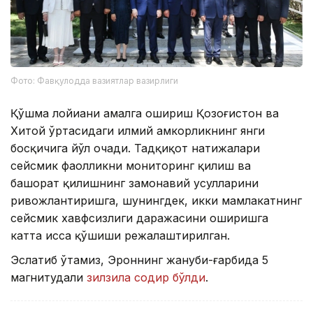
Фото: Фавқулодда вазиятлар вазирлиги
Қўшма лойиҳани амалга ошириш Қозоғистон ва
Хитой ўртасидаги илмий ҳамкорликнинг янги
босқичига йўл очади. Тадқиқот натижалари
сейсмик фаолликни мониторинг қилиш ва
башорат қилишнинг замонавий усулларини
ривожлантиришга, шунингдек, икки мамлакатнинг
сейсмик хавфсизлиги даражасини оширишга
катта ҳисса қўшиши режалаштирилган.
Эслатиб ўтамиз, Эроннинг жануби-ғарбида 5
магнитудали
зилзила содир бўлди
.