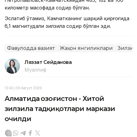
Петропавловск-Камчатскийдан 485, 182 ва 166
километр масофада содир бўлган.
Эслатиб ўтамиз, Камчатканинг шарқий қирғоғида
6,1 магнитудали зилзила содир бўлган эди.
Фавқулодда вазият
Жаҳон янгиликлари
Зилзил
Ляззат Сейданова
Муаллиф
12:40, 09 Август 2026
Алматида Қозоғистон - Хитой
зилзила тадқиқотлари маркази
очилди