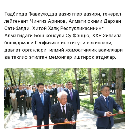
Тадбирда Фавқулодда вазиятлар вазири, генерал-
лейтенант Чингиз Аринов, Алмати ҳокими Дархан
Сатибалди, Хитой Халқ Республикасининг
Алматидаги Бош консули Су Фанцю, ХХР Зилзила
бошқармаси Геофизика институти вакиллари,
давлат органлари, илмий жамоатчилик вакиллари
ва таклиф этилган меҳмонлар иштирок этдилар.