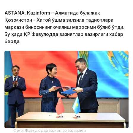
ASTANА. Кazinform – Алматида бўлажак
Қозоғистон - Хитой қўшма зилзила тадқиқотлари
маркази биносининг очилиш маросими бўлиб ўтди.
Бу ҳақда ҚР Фавқулодда вазиятлар вазирлиги хабар
берди.
Фото: Фавқулодда вазиятлар вазирлиги