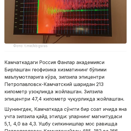
Фото: t.me/kbgsras
Камчаткадаги Россия Фанлар академияси
Бирлашган геофизика хизматининг бўлими
маълумотларига кўра, зилзила эпицентри
Петропавловск-Камчатский шаҳридан 213
километр узоқликда жойлашган. Зилзила
эпицентри 47,4 километр чуқурликда жойлашган.
Шунингдек, Камчаткада сўнгги бир соат ичида яна
учта зилзила қайд этилди: уларнинг магнитудаси
5,1, 4,0 ва 4,3. Ушбу силкинишлар мос равишда