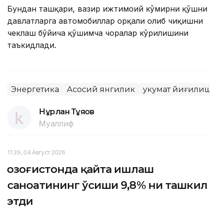
Бундан ташқари, вазир ижтимоий кўмирни қўшни
давлатларга автомобиллар орқали олиб чиқишни
чеклаш бўйича қўшимча чоралар кўрилишини
таъкидлади.
Энергетика
Асосий янгилик
Ҳукумат йиғилиш
Нұрлан Тұяқов
Муаллиф
11:39, 04 Август 2026
Қозоғистонда қайта ишлаш
саноатининг ўсиши 9,8% ни ташкил
этди