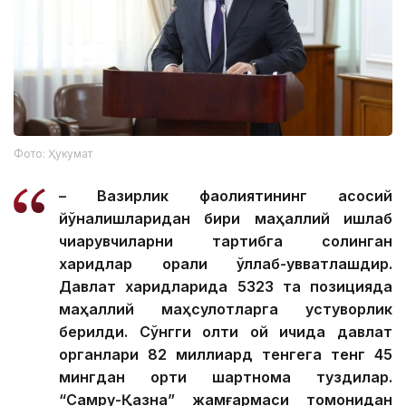
Фото: Ҳукумат
– Вазирлик фаолиятининг асосий
йўналишларидан бири маҳаллий ишлаб
чиқарувчиларни тартибга солинган
харидлар орқали қўллаб-қувватлашдир.
Давлат харидларида 5323 та позицияда
маҳаллий маҳсулотларга устуворлик
берилди. Сўнгги олти ой ичида давлат
органлари 82 миллиард тенгега тенг 45
мингдан ортиқ шартнома туздилар.
“Самруқ-Қазна” жамғармаси томонидан