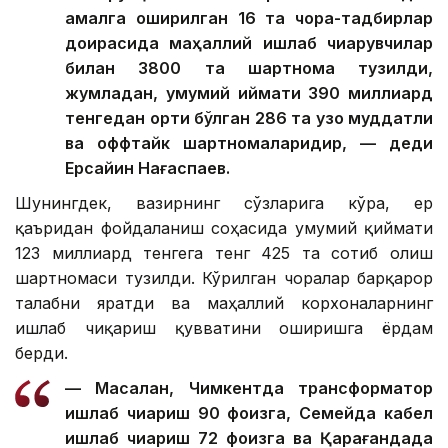
амалга оширилган 16 та чора-тадбирлар
доирасида маҳаллий ишлаб чиқарувчилар
билан 3800 та шартнома тузилди,
жумладан, умумий қиймати 390 миллиард
тенгедан ортиқ бўлган 286 та узоқ муддатли
ва оффтайк шартномаларидир, — деди
Ерсайин Нағаспаев.
Шунингдек, вазирнинг сўзларига кўра, ер
қаъридан фойдаланиш соҳасида умумий қиймати
123 миллиард тенгега тенг 425 та сотиб олиш
шартномаси тузилди. Кўрилган чоралар барқарор
талабни яратди ва маҳаллий корхоналарнинг
ишлаб чиқариш қувватини оширишга ёрдам
берди.
— Масалан, Чимкентда трансформатор
ишлаб чиқариш 90 фоизга, Семейда кабел
ишлаб чиқариш 72 фоизга ва Қарағандада