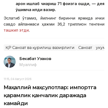
арқон ишлаб чиқариш 71 фоизга ошди, — дея
қўшимча қилди вазир.
Эслатиб ўтамиз, йилнинг биринчи ярмида ички
савдо айланмаси ҳажми 36,2 триллион тенгени
ташкил этди
.
ҚР Саноат ва қурилиш вазирлиги
Саноат
Ҳукум
Бекабат Узаков
Муаллиф
11:15, 04 Август 2026
Маҳаллий маҳсулотлар: импортга
қарамлик қанчалик даражада
камайди