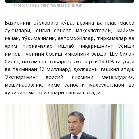
Фото: Фан ва олий таълим вазирлиги
Вазирнинг сўзларига кўра, резина ва пластмасса
буюмлари, енгил саноат маҳсулотлари, кийим-
кечак, тўқимачилик, автомобиллар, тиркамалар ва
ярим тиркамалар ишлаб чиқаришнинг ўсиши
импорт ўрнини босиш имконини берди. Шу билан
бирга, нохомашё товарлар экспорти 14,6% га ўсди
ва тахминан 12 миллиард долларни ташкил этди.
Экспортнинг асосий қисмини металлургия,
машинасозлик, кимё саноати маҳсулотлари ва
қурилиш материаллари ташкил этади.