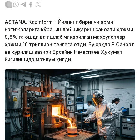
ASTANА. Кazinform – Йилнинг биринчи ярми
натижаларига кўра, ишлаб чиқариш саноати ҳажми
9,8% га ошди ва ишлаб чиқарилган маҳсулотлар
ҳажми 16 триллион тенгега етди. Бу ҳақда ҚР Саноат
ва қурилиш вазири Ерсайин Нағаспаев Ҳукумат
йиғилишида маълум қилди.