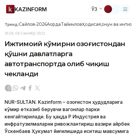
KAZINFORM
ЎЗ
Сайлов-2026
Ақорда
Тайинлов
Ҳодиса
Қонун ва интизо
Тренд:
16:29, 06 Сентябр 2022
Ижтимоий кўмирни Қозоғистондан
қўшни давлатларга
автотранспортда олиб чиқиш
чекланди
NUR-SULTAN. Kazinform – Қозоғистон ҳудудларига
кўмир етказиб берувчи вагонлар парки
кенгайтирилади. Бу ҳақда ҚР Индустрия ва
инфратузилмаларни ривожлантириш вазири Қайрбек
Ўскенбаев Ҳукумат йиғилишида иситиш мавсумига