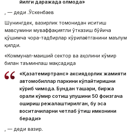
йилги даражада қолмоқда»
, — деди Қ.Ўскенбаев
Шунингдек, вазирлик томонидан иситиш
мавсумини муваффақиятли ўтказиш бўйича
қўшимча чора-тадбирлар кўрилаётганини маълум
қилди.
«Коммунал-маиший сектор ва аҳолини кўмир
билан таъминлаш мақсадида
«Қазақтемиртранс» аксиядорлик жамияти
автомобиллар паркини кўпайтиришни
кўриб чиқмоқда. Бундан ташқари, биржа
орқали кўмир сотиш улушини 50 фоизгача
ошириш режалаштирилган, бу эса
воситачиларни четлаб ўтиш имконини
беради»
, — деди вазир.