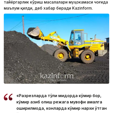
тайёргарлик кўриш масалалари муҳокамаси чоғида
маълум қилди, деб хабар беради Kazinform.
«Разрезларда тўлиқ миқдорда кўмир бор,
кўмир қазиб олиш режага мувофиқ амалга
оширилмоқда, конларда кўмир нархи ўтган