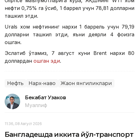
Oilprice маълумотларига кўра, АҚШнинг WТI хом
нефти 0,75% га ўсиб, 1 баррел учун 78,81 долларни
ташкил этди.
Urals хом нефтининг нархи 1 баррель учун 79,19
долларни ташкил этди, яъни деярли 4 фоизга
ошган.
Эслатиб ўтамиз, 7 август куни Brent нархи 80
доллардан
ошган эди
.
Нефть
Нарх-наво
Жаҳон янгиликлари
Бекабат Узаков
Муаллиф
11:36, 08 Август 2026
Бангладешда иккита йўл-транспорт