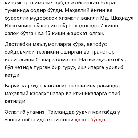
километр шимоли-ғарбда жойлашган Богра
туманида содир бўлди. Маҳаллий ёнғин ва
фуқаролик мудофааси хизмати вакили Мд. Шаҳидул
Исломнинг сўзларига кўра, ҳодисада 7 киши
ҳалок бўлган ва 15 киши жароҳат олган.
Дастлабки маълумотларга кўра, автобус
ҳайдовчиси тезликни оширган ва транспорт
воситасини бошқара олмаган. Натижада автобус
йўл четида турган бир гуруҳ ишчиларга урилиб
кетди.
Барча жароҳатланганлар шошилинч равишда
маҳаллий касалхоналар ва клиникаларга олиб
кетилди.
Эслатиб ўтамиз, Таиландда ўқувчи мактабда ўқ
узиши оқибатида етти киши
ҳалок бўлди
.