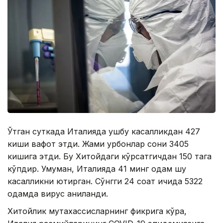
Ўтган суткада Италияда ушбу касалликдан 427
киши вафот этди. Жами қурбонлар сони 3405
кишига этди. Бу Хитойдаги кўрсатгичдан 150 тага
кўпдир. Умуман, Италияда 41 минг одам шу
касалликни юқтирган. Сўнгги 24 соат ичида 5322
одамда вирус аниқланди.
Хитойлик мутахассисларнинг фикрига кўра,