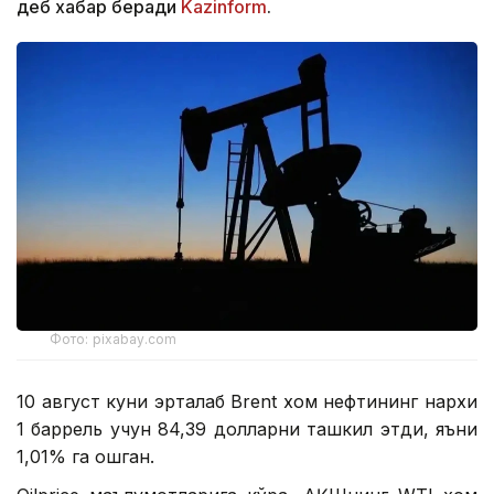
деб хабар беради
Kazinform
.
Фото: pixabay.com
10 август куни эрталаб Brent хом нефтининг нархи
1 баррель учун 84,39 долларни ташкил этди, яъни
1,01% га ошган.