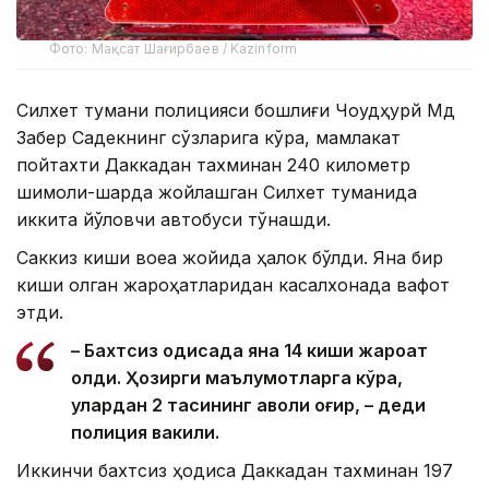
Фото: Мақсат Шағирбаев / Kazinform
Силхет тумани полицияси бошлиғи Чоудҳурй Мд
Забер Садекнинг сўзларига кўра, мамлакат
пойтахти Даккадан тахминан 240 километр
шимоли-шарқда жойлашган Силхет туманида
иккита йўловчи автобуси тўқнашди.
Саккиз киши воқеа жойида ҳалок бўлди. Яна бир
киши олган жароҳатларидан касалхонада вафот
этди.
– Бахтсиз ҳодисада яна 14 киши жароҳат
олди. Ҳозирги маълумотларга кўра,
улардан 2 тасининг аҳволи оғир, – деди
полиция вакили.
Иккинчи бахтсиз ҳодиса Даккадан тахминан 197