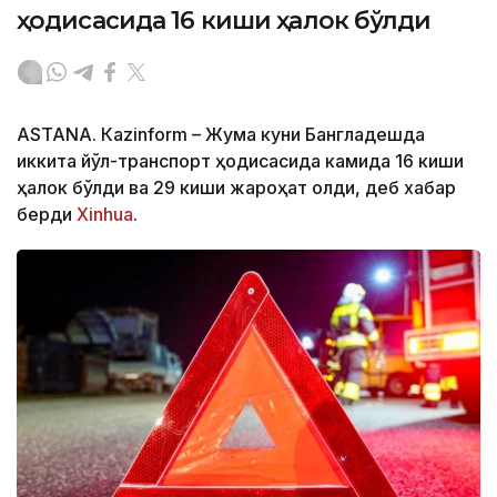
ҳодисасида 16 киши ҳалок бўлди
ASTANА. Кazinform – Жума куни Бангладешда
иккита йўл-транспорт ҳодисасида камида 16 киши
ҳалок бўлди ва 29 киши жароҳат олди, деб хабар
берди
Xinhua
.