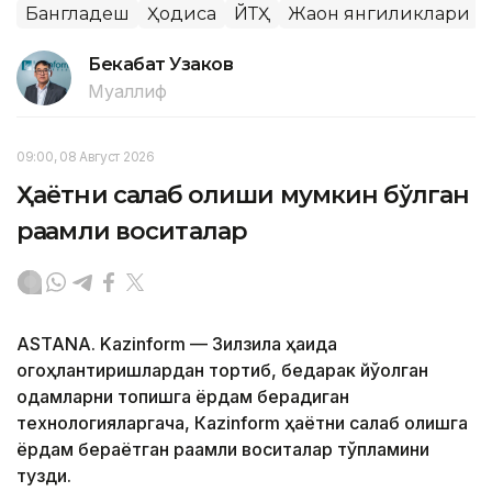
Бангладеш
Ҳодиса
ЙТҲ
Жаҳон янгиликлари
Бекабат Узаков
Муаллиф
09:00, 08 Август 2026
Ҳаётни сақлаб қолиши мумкин бўлган
рақамли воситалар
ASTANA. Kazinform — Зилзила ҳақида
огоҳлантиришлардан тортиб, бедарак йўқолган
одамларни топишга ёрдам берадиган
технологияларгача, Кazinform ҳаётни сақлаб қолишга
ёрдам бераётган рақамли воситалар тўпламини
тузди.