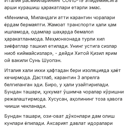
Италия расмийларининг COVID-19 эпидемиясига
қарши курашиш ҳаракатлари етарли эмас.
«Менимча, Миландаги қаттиқ карантин чоралари
ёрдам бермаяпти. Жамоат транспорти ҳали ҳам
ишламоқда, одамлар шаҳарда бемалол
ҳаракатланмоқда. Меҳмонхонада турли хил
зиёфатлар ташкил етилади. Унинг устига сизлар
ниқоб киймайсизлар», - дейди Хитой Қизил ярим
ой вакили Сунь Шуопэн.
Италия халқи икки ҳафтадан бери изоляцияда ҳаёт
кечирмоқда. Дастлаб, карантин 3 апрелга
белгиланган эди. Бироқ, у ҳали узайтирилади.
Бундан ташқари, ҳукумат қўшимча чоралар кўришни
режалаштирмоқда. Хусусан, аҳолининг тоза ҳавога
чиқиши чекланади.
Бундан ташқари, озиқ-овқат дўконлари дам олиш
кунлари ёпилади. Аксарият давлат идоралари