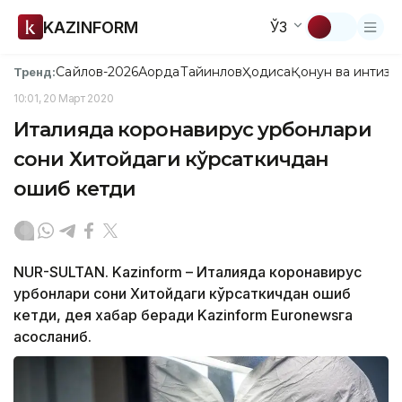
KAZINFORM
ЎЗ
Сайлов-2026
Ақорда
Тайинлов
Ҳодиса
Қонун ва интизо
Тренд:
10:01, 20 Март 2020
Италияда коронавирус қурбонлари
сони Хитойдаги кўрсаткичдан
ошиб кетди
NUR-SULTAN. Kazinform – Италияда коронавирус
қурбонлари сони Хитойдаги кўрсаткичдан ошиб
кетди, дея хабар беради Kazinform Euronewsга
асосланиб.