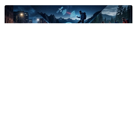
Фото: СИ
Жанубий Корея: Илова таъқибчига яқинлашиш
ҳақида огоҳлантиради
2026 йил 24 июнда Жанубий Корея шахсий
хавфсизлик учун энг сўнгги рақамли воситалардан
бирини ишга туширди.