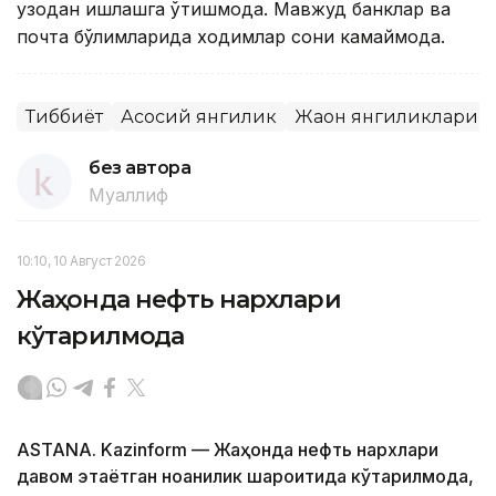
узоқдан ишлашга ўтишмоқда. Мавжуд банклар ва
почта бўлимларида ходимлар сони камаймоқда.
Тиббиёт
Асосий янгилик
Жаҳон янгиликлари
без автора
Муаллиф
10:10, 10 Август 2026
Жаҳонда нефть нархлари
кўтарилмоқда
ASTANA. Kazinform — Жаҳонда нефть нархлари
давом этаётган ноаниқлик шароитида кўтарилмоқда,