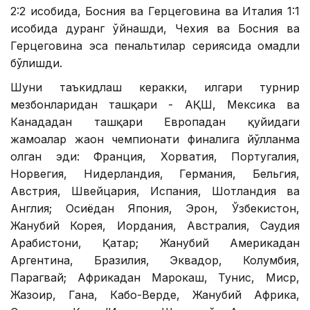
2:2 ҳисобида, Босния ва Герцеговина ва Италия 1:1
ҳисобида дуранг ўйнашди, Чехия ва Босния ва
Герцеговина эса пенальтилар сериясида омадли
бўлишди.
Шуни таъкидлаш керакки, илгари турнир
мезбонларидан ташқари - АҚШ, Мексика ва
Канададан ташқари Европадан қуйидаги
жамоалар жаҳон чемпионати финалига йўлланма
олган эди: Франция, Хорватия, Португалия,
Норвегия, Нидерландия, Германия, Бельгия,
Австрия, Швейцария, Испания, Шотландия ва
Англия; Осиёдан Япония, Эрон, Ўзбекистон,
Жанубий Корея, Иордания, Австралия, Саудия
Арабистони, Қатар; Жанубий Америкадан
Аргентина, Бразилия, Эквадор, Колумбия,
Парагвай; Африкадан Марокаш, Тунис, Миср,
Жазоир, Гана, Кабо-Верде, Жанубий Африка,