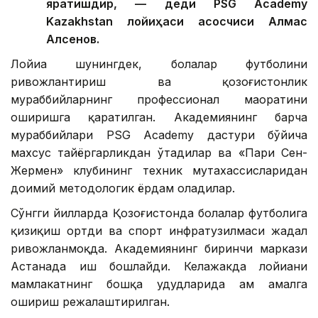
яратишдир, — деди PSG Academy
Kazakhstan лойиҳаси асосчиси Алмас
Алсенов.
Лойиҳа шунингдек, болалар футболини
ривожлантириш ва қозоғистонлик
мураббийларнинг профессионал маҳоратини
оширишга қаратилган. Академиянинг барча
мураббийлари PSG Academy дастури бўйича
махсус тайёргарликдан ўтадилар ва «Пари Сен-
Жермен» клубининг техник мутахассисларидан
доимий методологик ёрдам оладилар.
Сўнгги йилларда Қозоғистонда болалар футболига
қизиқиш ортди ва спорт инфратузилмаси жадал
ривожланмоқда. Академиянинг биринчи маркази
Астанада иш бошлайди. Келажакда лойиҳани
мамлакатнинг бошқа ҳудудларида ҳам амалга
ошириш режалаштирилган.