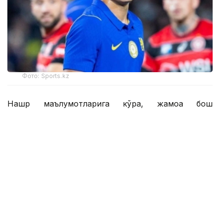
Фото: Sports.kz
Нашр маълумотларига кўра, жамоа бош
мураббийи Хаби Алонсо асосий таркибда 46
нафар футболчига эга. Янги трансферлар туфайли
бу кўрсаткич ҳали ҳам ошиши мумкин.
Британиялик журналистлар шунингдек,
Қозоғистон терма жамоасининг 17 ёшли ҳужумчиси
Дастан Сатпаевга эътибор қаратиб, у "Челси"
ҳужумчиси сифатида асосий таркибда ўрин олиш
учун қаттиқ рақобатга дуч келишини ёзишди.