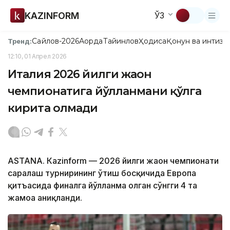
KAZINFORM
ЎЗ
Сайлов-2026
Ақорда
Тайинлов
Ҳодиса
Қонун ва интизо
Тренд:
12:10, 01 Апрел 2026
Италия 2026 йилги жаҳон
чемпионатига йўлланмани қўлга
кирита олмади
ASTANА. Каzinform — 2026 йилги жаҳон чемпионати
саралаш турнирининг ўтиш босқичида Европа
қитъасида финалга йўлланма олган сўнгги 4 та
жамоа аниқланди.