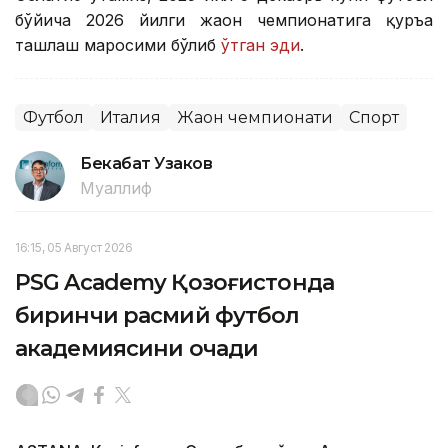
бўйича 2026 йилги жаҳон чемпионатига қуръа
ташлаш маросими бўлиб
ўтган эди
.
Футбол
Италия
Жаҳон чемпионати
Спорт
Бекабат Узаков
Муаллиф
16:15, 05 Август 2026
PSG Academy Қозоғистонда
биринчи расмий футбол
академиясини очади