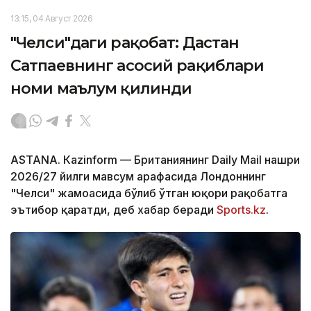
13:15, 04 Август 2026
"Челси"даги рақобат: Дастан
Сатпаевнинг асосий рақиблари
номи маълум қилинди
ASTANА. Кazinform — Британиянинг Daily Mail нашри
2026/27 йилги мавсум арафасида Лондоннинг
"Челси" жамоасида бўлиб ўтган юқори рақобатга
эътибор қаратди, деб хабар беради
Sports.kz
.