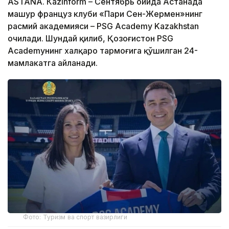
ASTANА. Кazinform – Сентябрь ойида Астанада
машҳур француз клуби «Пари Сен-Жермен»нинг
расмий академияси – PSG Academy Kazakhstan
очилади. Шундай қилиб, Қозоғистон PSG
Academyнинг халқаро тармоғига қўшилган 24-
мамлакатга айланади.
Фото: Туризм ва спорт вазирлиги