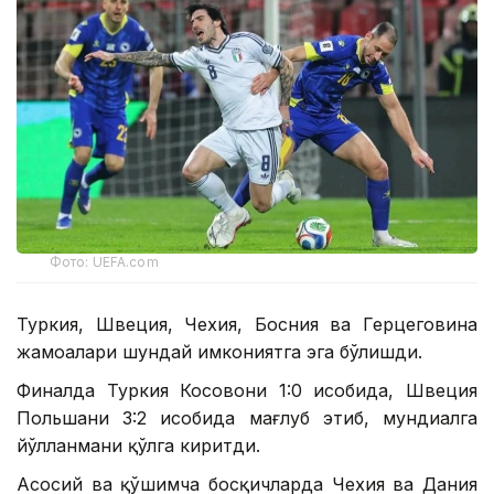
Фото: UEFA.com
Туркия, Швеция, Чехия, Босния ва Герцеговина
жамоалари шундай имкониятга эга бўлишди.
Финалда Туркия Косовони 1:0 ҳисобида, Швеция
Польшани 3:2 ҳисобида мағлуб этиб, мундиалга
йўлланмани қўлга киритди.
Асосий ва қўшимча босқичларда Чехия ва Дания