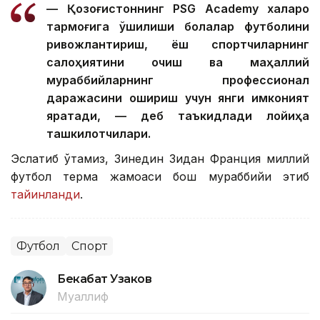
— Қозоғистоннинг PSG Academy халқаро
тармоғига қўшилиши болалар футболини
ривожлантириш, ёш спортчиларнинг
салоҳиятини очиш ва маҳаллий
мураббийларнинг профессионал
даражасини ошириш учун янги имконият
яратади, — деб таъкидлади лойиҳа
ташкилотчилари.
Эслатиб ўтамиз, Зинедин Зидан Франция миллий
футбол терма жамоаси бош мураббийи этиб
тайинланди
.
Футбол
Спорт
Бекабат Узаков
Муаллиф