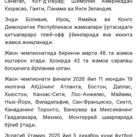
Сенегал, Кот-д’Ивуар; Шимолий Америкадан
Кюрасао, Гаити, Панама ва Янги Зеландия.
Энди Боливия, Ироқ, Ямайка ва Конго
Демократик Республикаси жамоалари ўртасидаги
қитъалараро плей-офф ўйинларида яна иккита
жамоа аниқланади.
Жаҳон чемпионатида биринчи марта 48 та жамоа
иштирок этади. Ҳозирда 42 та жамоа саралаш
босқичига йўлланма олган.
Жаҳон чемпионати финали 2026 йил 11 июндан 19
июлгача АҚШнинг Атланта, Бостон, Даллас,
Хьюстон, Канзас-Сити, Лос-Анжелес, Майами,
Нью-Йорк, Филадельфия, Сан-Франциско, Сиэтл,
Канаданинг Торонто, Ванкувер ва Мексиканинг
Гвадалахара, Мехико, Монтеррей шаҳарларида
бўлиб ўтади.
Эслатиб ўтамиз, 2025 йил 5 декабрь куни футбол