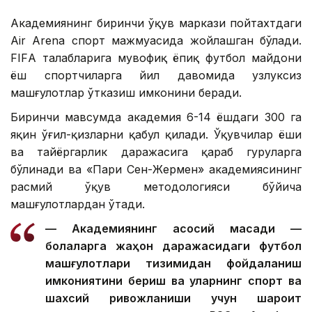
Академиянинг биринчи ўқув маркази пойтахтдаги
Air Arena спорт мажмуасида жойлашган бўлади.
FIFА талабларига мувофиқ ёпиқ футбол майдони
ёш спортчиларга йил давомида узлуксиз
машғулотлар ўтказиш имконини беради.
Биринчи мавсумда академия 6-14 ёшдаги 300 га
яқин ўғил-қизларни қабул қилади. Ўқувчилар ёши
ва тайёргарлик даражасига қараб гуруҳларга
бўлинади ва «Пари Сен-Жермен» академиясининг
расмий ўқув методологияси бўйича
машғулотлардан ўтади.
— Академиянинг асосий мақсади —
болаларга жаҳон даражасидаги футбол
машғулотлари тизимидан фойдаланиш
имкониятини бериш ва уларнинг спорт ва
шахсий ривожланиши учун шароит