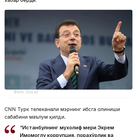
хабар берди.
Фото: Oxu.az
CNN Турк телеканали мэрнинг ҳибсга олиниши
сабабини маълум қилди.
“Истанбулнинг мухолиф мери Экрем
Имомоглу коррупция, порахўрлик ва