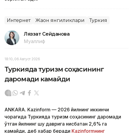
Интернет
Жаҳон янгиликлари
Туркия
Ляззат Сейданова
Муаллиф
18:10, 06 Август 2026
Туркияда туризм соҳасининг
даромади камайди
ANKARA. Kazinform — 2026 йилнинг иккинчи
чорагида Туркияда туризм соҳасининг даромади
ўтган йилнинг шу даврига нисбатан 2,6% га
камайди, деб хабар беради
Kazinformнинг