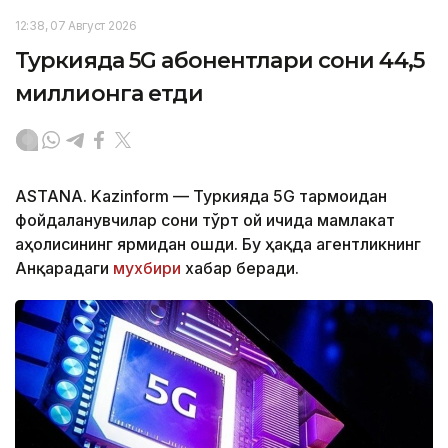
12:38, 07 Август 2026
Туркияда 5G абонентлари сони 44,5
миллионга етди
ASTANA. Kazinform — Туркияда 5G тармоғидан
фойдаланувчилар сони тўрт ой ичида мамлакат
аҳолисининг ярмидан ошди. Бу ҳақда агентликнинг
Анқарадаги
мухбири
хабар беради.