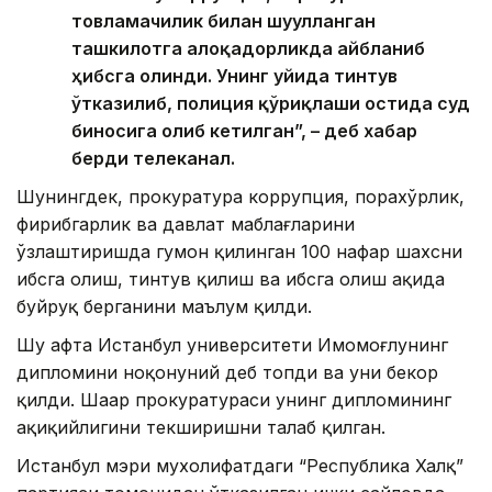
товламачилик билан шуғулланган
ташкилотга алоқадорликда айбланиб
ҳибсга олинди. Унинг уйида тинтув
ўтказилиб, полиция қўриқлаши остида суд
биносига олиб кетилган”, – деб хабар
берди телеканал.
Шунингдек, прокуратура коррупция, порахўрлик,
фирибгарлик ва давлат маблағларини
ўзлаштиришда гумон қилинган 100 нафар шахсни
ҳибсга олиш, тинтув қилиш ва ҳибсга олиш ҳақида
буйруқ берганини маълум қилди.
Шу ҳафта Истанбул университети Имомоғлунинг
дипломини ноқонуний деб топди ва уни бекор
қилди. Шаҳар прокуратураси унинг дипломининг
ҳақиқийлигини текширишни талаб қилган.
Истанбул мэри мухолифатдаги “Республика Халқ”