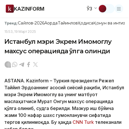
KAZINFORM
ЎЗ
Сайлов-2026
Ақорда
Тайинлов
Ҳодиса
Қонун ва интизо
Тренд:
15:53, 19 Март 2025
Истанбул мэри Экрем Имомоглу
махсус операцияда қўлга олинди
ASTANA. Kazinform – Туркия президенти Режеп
Таййип Эрдоғаннинг асосий сиёсий рақиби, Истанбул
мэри Экрем Имомоглу ва унинг матбуот
маслаҳатчиси Мурат Онгун махсус операцияда
қўлга олиниб, судга берилди. Мазкур иш бўйича
жами 100 нафар шахс гумонланувчи сифатида
тергов қилинмоқда. Бу ҳақда
CNN Turk
телеканали