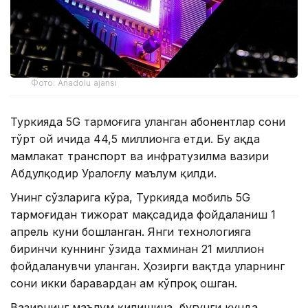
Фото: Anadolu ajansı
Туркияда 5G тармоғига уланган абонентлар сони
тўрт ой ичида 44,5 миллионга етди. Бу ҳақда
мамлакат транспорт ва инфратузилма вазири
Абдулқодир Уралоғлу маълум қилди.
Унинг сўзларига кўра, Туркияда мобиль 5G
тармоғидан тижорат мақсадида фойдаланиш 1
апрель куни бошланган. Янги технологияга
биринчи куннинг ўзида тахминан 21 миллион
фойдаланувчи уланган. Ҳозирги вақтда уларнинг
сони икки баравардан ҳам кўпроқ ошган.
Вазирнинг маълум қилишича, бугунги кунда