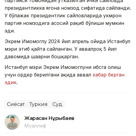
партияси томонидан ўтказилган ички сайловда
президентликка ягона номзод сифатида сайланди.
У бўлажак президентлик сайловларида ҳукмрон
партия номзодига асосий рақиб бўлиши мумкин
эди.
Экрем Имомоглу 2024 йил апрель ойида Истанбул
мэри этиб қайта сайланган. У аввалроқ 5 йил
давомида шаҳарни бошқарган.
Истанбул мэри Экрем Имомоглуни ҳибсга олиш
учун ордер берилгани ҳақида аввал
хабар берган
эдик
.
Сиёсат
Туркия
Суд
Жарасқан Нұрыбаев
Муаллиф