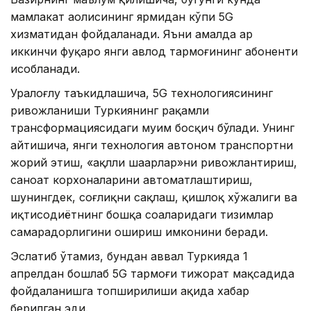
мамлакат аҳолисининг ярмидан кўпи 5G
хизматидан фойдаланади. Яъни амалда ҳар
иккинчи фуқаро янги авлод тармоғининг абоненти
ҳисобланади.
Уралоғлу таъкидлашича, 5G технологиясининг
ривожланиши Туркиянинг рақамли
трансформациясидаги муҳим босқич бўлади. Унинг
айтишича, янги технология автоном транспортни
жорий этиш, «ақлли шаҳарлар»ни ривожлантириш,
саноат корхоналарини автоматлаштириш,
шунингдек, соғлиқни сақлаш, қишлоқ хўжалиги ва
иқтисодиётнинг бошқа соҳаларидаги тизимлар
самарадорлигини ошириш имконини беради.
Эслатиб ўтамиз, бундан аввал Туркияда 1
апрелдан бошлаб 5G тармоғи тижорат мақсадида
фойдаланишга топширилиши ҳақида хабар
берилган эди.