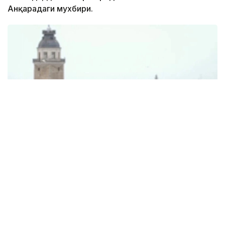
Анқарадаги мухбири.
Фото: Anadolu
Туркия статистика институти (ТÜİК)
маълумотларига кўра, ҳисобот даврида
мамлакатнинг туризм соҳасидаги даромади 15,865