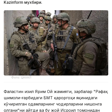
Kazinform мухбири.
Фото: ЦАХАЛ
Фаластин Қизил Ярим Ой жамияти, зарбалар "Рафаҳ
шимоли-ғарбидаги БМТ қароргоҳи яқинидаги
кўчирилган одамларнинг чодирларини нишонга
олгани"ни айтди ва бу жой Исроил томонидан