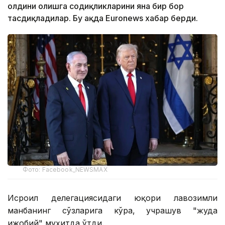
олдини олишга содиқликларини яна бир бор
тасдиқладилар. Бу ҳақда Euronews хабар берди.
Фото: Facebook_NEWSMAX
Исроил делегациясидаги юқори лавозимли
манбанинг сўзларига кўра, учрашув "жуда
ижобий" муҳитда ўтди.