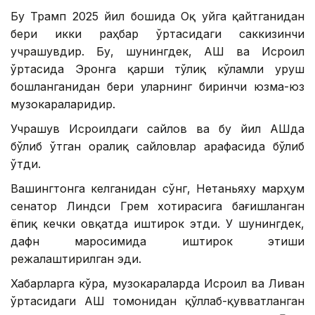
Бу Трамп 2025 йил бошида Оқ уйга қайтганидан
бери икки раҳбар ўртасидаги саккизинчи
учрашувдир. Бу, шунингдек, АҚШ ва Исроил
ўртасида Эронга қарши тўлиқ кўламли уруш
бошланганидан бери уларнинг биринчи юзма-юз
музокараларидир.
Учрашув Исроилдаги сайлов ва бу йил АҚШда
бўлиб ўтган оралиқ сайловлар арафасида бўлиб
ўтди.
Вашингтонга келганидан сўнг, Нетаньяху марҳум
сенатор Линдси Грем хотирасига бағишланган
ёпиқ кечки овқатда иштирок этди. У шунингдек,
дафн маросимида иштирок этиши
режалаштирилган эди.
Хабарларга кўра, музокараларда Исроил ва Ливан
ўртасидаги АҚШ томонидан қўллаб-қувватланган