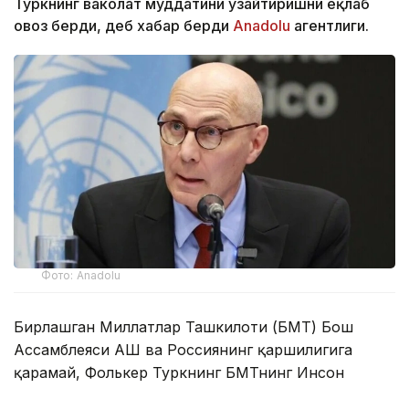
Туркнинг ваколат муддатини узайтиришни ёқлаб
овоз берди, деб хабар берди
Аnadolu
агентлиги.
Фото: Аnadolu
Бирлашган Миллатлар Ташкилоти (БМТ) Бош
Ассамблеяси АҚШ ва Россиянинг қаршилигига
қарамай, Фолькер Туркнинг БМТнинг Инсон
ҳуқуқлари бўйича Олий комиссари лавозимидаги