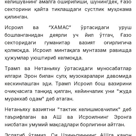
келишувнинг амалга оширилиши, шунингдек, Ғазо
секторини қайта тиклашдаги сустлик муҳокама
қилинган.
Исроил ва “ХАМАС” ўртасидаги уруш
бошланганидан деярли уч йил ўтгач, Ғазо
секторидаги гуманитар вазият оғирлигича
қолмоқда. Исроил минтақага мунтазам равишда
ҳужумлар уюштириб келмоқда.
Трамп ва Нетаньяху ўртасидаги муносабатлар
илгари Эрон билан сулҳ музокаралари давомида
кескинлашган эди. Трамп Исроил бош вазирини
очиқчасига танқид қилган, кейинчалик уни "жуда
мураккаб одам" деб атаган.
Нетаньяху вазиятни "тактик келишмовчилик" деб
таърифлаган ва АҚШ ва Исроилнинг Эронга
нисбатан умумий мақсадлари борлигини айтган.
Эслатиб ўтамиз, Си Цзиньпиннинг АҚШга қачон