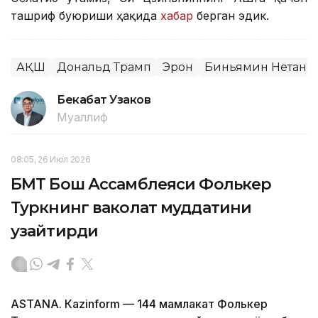
ташриф буюриши ҳақида
хабар
берган эдик.
АҚШ
Дональд Трамп
Эрон
Биньямин Нетанья
Бекабат Узаков
Муаллиф
08:05, 26 Июл 2026
БМТ Бош Ассамблеяси Фолькер
Туркнинг ваколат муддатини
узайтирди
ASTANА. Кazinform — 144 мамлакат Фолькер