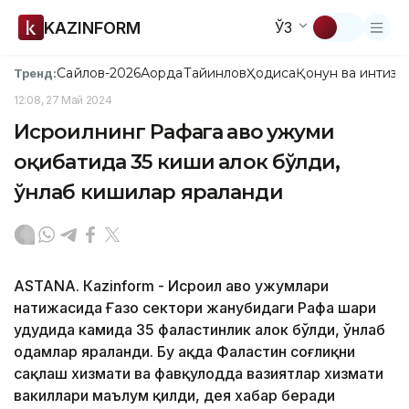
KAZINFORM
ЎЗ
Сайлов-2026
Ақорда
Тайинлов
Ҳодиса
Қонун ва интизо
Тренд:
12:08, 27 Май 2024
Исроилнинг Рафаҳга ҳаво ҳужуми
оқибатида 35 киши ҳалок бўлди,
ўнлаб кишилар яраланди
ASTANА. Кazinform - Исроил ҳаво ҳужумлари
натижасида Ғазо сектори жанубидаги Рафаҳ шаҳри
ҳудудида камида 35 фаластинлик ҳалок бўлди, ўнлаб
одамлар яраланди. Бу ҳақда Фаластин соғлиқни
сақлаш хизмати ва фавқулодда вазиятлар хизмати
вакиллари маълум қилди, дея хабар беради