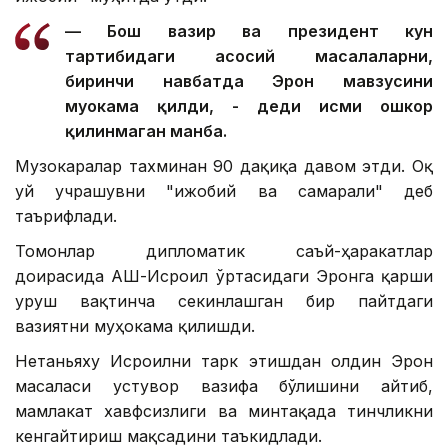
— Бош вазир ва президент кун
тартибидаги асосий масалаларни,
биринчи навбатда Эрон мавзусини
муҳокама қилди, - деди исми ошкор
қилинмаган манба.
Музокаралар тахминан 90 дақиқа давом этди. Оқ
уй учрашувни "ижобий ва самарали" деб
таърифлади.
Томонлар дипломатик саъй-ҳаракатлар
доирасида АҚШ-Исроил ўртасидаги Эронга қарши
уруш вақтинча секинлашган бир пайтдаги
вазиятни муҳокама қилишди.
Нетаньяху Исроилни тарк этишдан олдин Эрон
масаласи устувор вазифа бўлишини айтиб,
мамлакат хавфсизлиги ва минтақада тинчликни
кенгайтириш мақсадини таъкидлади.