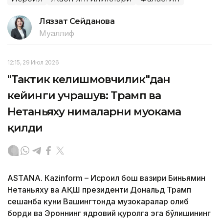
Ляззат Сейданова
Муаллиф
12:15, 29 Июл 2026
"Тактик келишмовчилик"дан
кейинги учрашув: Трамп ва
Нетаньяху нималарни муҳокама
қилди
ASTANА. Кazinform – Исроил бош вазири Биньямин
Нетаньяху ва АҚШ президенти Дональд Трамп
сешанба куни Вашингтонда музокаралар олиб
борди ва Эроннинг ядровий қуролга эга бўлишининг