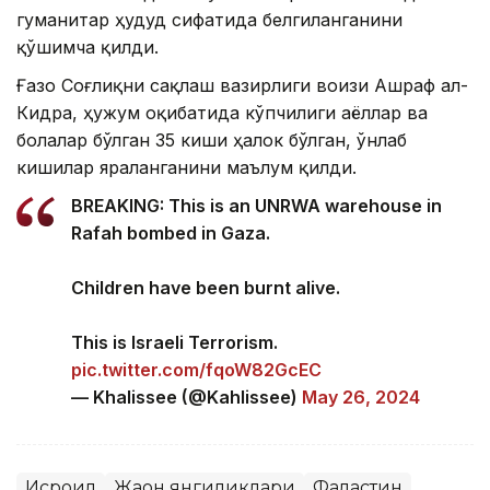
гуманитар ҳудуд сифатида белгиланганини
қўшимча қилди.
Ғазо Соғлиқни сақлаш вазирлиги воизи Ашраф ал-
Кидра, ҳужум оқибатида кўпчилиги аёллар ва
болалар бўлган 35 киши ҳалок бўлган, ўнлаб
кишилар яраланганини маълум қилди.
BREAKING: This is an UNRWA warehouse in
Rafah bombed in Gaza.
Children have been burnt alive.
This is Israeli Terrorism.
pic.twitter.com/fqoW82GcEC
— Khalissee (@Kahlissee)
May 26, 2024
Исроил
Жаҳон янгиликлари
Фаластин