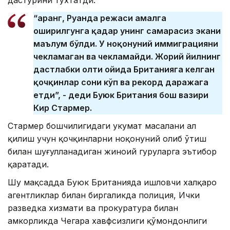
“Қаранг, Руанда режаси амалга
оширилгунга қадар унинг самарасиз экани
маълум бўлди. У ноқонуний иммиграцияни
чекламаган ва чекламайди. Жорий йилнинг
дастлабки олти ойида Британияга келган
қочқинлар сони кўп ва рекорд даражага
етди”, - деди Буюк Британия бош вазири
Кир Стармер.
Стармер бошчилигидаги ҳукумат масалани ҳал
қилиш учун қочқинларни ноқонуний олиб ўтиш
билан шуғулланадиган жиноий гуруҳларга эътибор
қаратади.
Шу мақсадда Буюк Британияда ишловчи халқаро
агентликлар билан биргаликда полиция, Ички
разведка хизмати ва прокуратура билан
ҳамкорликда Чегара хавфсизлиги қўмондонлиги