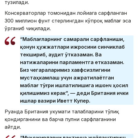
тузилади.
Консерваторлар томонидан лойиҳага сарфланган
300 миллион фунт стерлингдан кўпроқ маблағ эса
ўрганиб чиқилади.
“Маблағларнинг самарали сарфланиши,
қонун ҳужжатлари ижросини синчиклаб
текшириб, аудит ўтказаман. Ва
натижаларини парламентга етказаман.
Биз чегараларимиз хавфсизлигини
мустаҳкамлаш учун ажратилаётган
маблағ тўғри ишлатилишига ишонч ҳосил
қилишимиз керак”, — деди Британия ички
ишлар вазири Иветт Купер.
Руанда Британия ҳукумати талабларини тўлиқ
қондирганини ва барча пулни сарфлаганини
айтди.
“Муҳожирларни вақтинча жойлаштириш