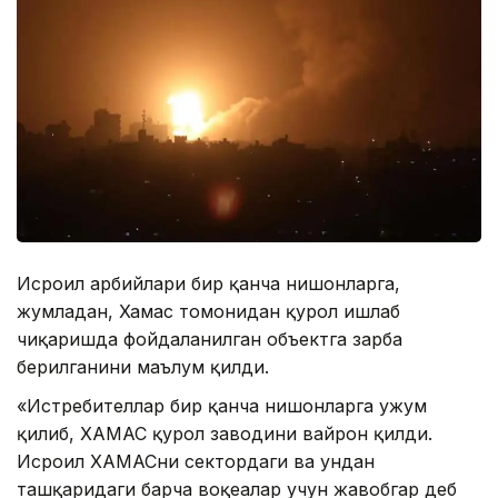
Исроил ҳарбийлари бир қанча нишонларга,
жумладан, Хамас томонидан қурол ишлаб
чиқаришда фойдаланилган объектга зарба
берилганини маълум қилди.
«Истребителлар бир қанча нишонларга ҳужум
қилиб, ХАМАС қурол заводини вайрон қилди.
Исроил ХАМАСни сектордаги ва ундан
ташқаридаги барча воқеалар учун жавобгар деб