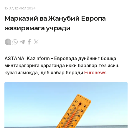
15:37, 12 Июл 2024
Марказий ва Жанубий Европа
жазирамага учради
ASTANA. Kazinform - Европада дунёнинг бошқа
минтақаларига қараганда икки баравар тез исиш
кузатилмоқда, деб хабар беради
Еuronews
.