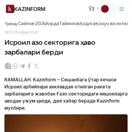
KAZINFORM
ЎЗ
Сайлов-2026
Ақорда
Тайинлов
Ҳодиса
Қонун ва интизо
Тренд:
18:01, 19 Апрел 2022
Исроил Ғазо секторига ҳаво
зарбалари берди
RAMALLAH. Kazinform – Сешанбага ўтар кечаси
Исроил ҳарбийлари анклавдан отилган ракета
зарбаларига жавобан Ғазо секторидаги нишонларга
ҳаводан ҳужум қилди, дея хабар беради Kazinform
мухбири.