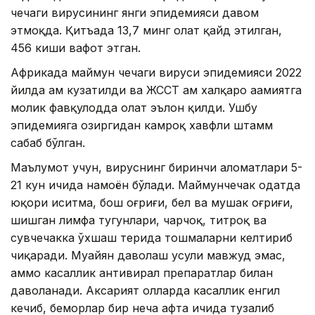
чечаги вирусининг янги эпидемияси давом
этмоқда. Қитъада 13,7 минг ҳолат қайд этилган,
456 киши вафот этган.
Африкада маймун чечаги вируси эпидемияси 2022
йилда ҳам кузатилди ва ЖССТ ҳам халқаро аҳамиятга
молик фавқулодда ҳолат эълон қилди. Ушбу
эпидемияга ҳозиргидан камроқ хавфли штамм
сабаб бўлган.
Маълумот учун, вируснинг биринчи аломатлари 5-
21 кун ичида намоён бўлади. Маймунчечак одатда
юқори иситма, бош оғриғи, бел ва мушак оғриғи,
шишган лимфа тугунлари, чарчоқ, титроқ ва
сувчечакка ўхшаш терида тошмаларни келтириб
чиқаради. Муайян даволаш усули мавжуд эмас,
аммо касаллик антивирал препаратлар билан
даволанади. Аксарият ҳолларда касаллик енгил
кечиб, беморлар бир неча ҳафта ичида тузалиб