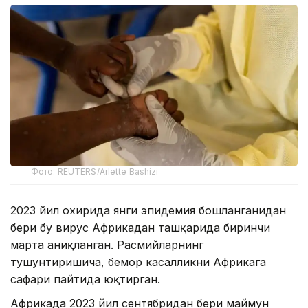
Фото: REUTERS/Arlette Bashizi
2023 йил охирида янги эпидемия бошланганидан
бери бу вирус Африкадан ташқарида биринчи
марта аниқланган. Расмийларнинг
тушунтиришича, бемор касалликни Африкага
сафари пайтида юқтирган.
Африкада 2023 йил сентябридан бери маймун