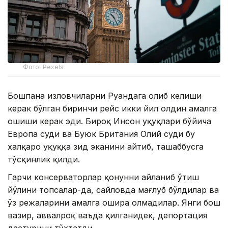
Фото: Pexels
Бошпана изловчиларни Руандага олиб келиши
керак бўлган биринчи рейс икки йил олдин амалга
ошиши керак эди. Бироқ Инсон ҳуқуқлари бўйича
Европа суди ва Буюк Британия Олий суди бу
халқаро ҳуқуққа зид эканини айтиб, ташаббусга
тўсқинлик қилди.
Гарчи консерваторлар қонунни айланиб ўтиш
йўлини топсалар-да, сайловда мағлуб бўлдилар ва
ўз режаларини амалга ошира олмадилар. Янги бош
вазир, аввалроқ ваъда қилганидек, депортация
дастурини тўхтатди.