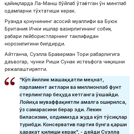
қайиқларда Ла-Манш бўйлаб ўтаётган ўн минглаб
одамларни тўхтатиши керак.
Руанда қонунининг асосий муаллифи ва Буюк
Британия Ички ишлар вазирлигининг собиқ
раҳбари лейбористларнинг таклифидан
норозилигини билдирди.
Айтганча,
Суэлла Браверман Тори раҳбарлигига
даъвогар
, чунки Риши Сунак истеъфога чиқишни
режалаштиряпти.
“Кўп йиллик машаққатли меҳнат,
парламент актлари ва миллионлаб фунт
стерлинглар беҳуда кетганга ўхшайди.
Лойиҳа муваффақиятли амалга оширилса,
ўз самарасини берар эди. Лекин
биласизми, олдимизда жуда кўп тўсиқлар
турибди. Консерватив партия бунга қарши
ҳаракат қилиши керак”, - дейди Суэлла