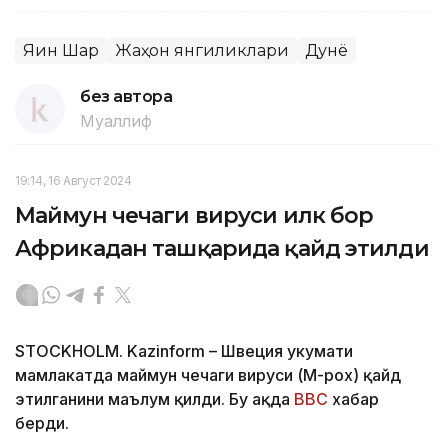
Яқин Шарқ
Жаҳон янгиликлари
Дунё
без автора
Муаллиф
19:14, 16 Август 2024
Маймун чечаги вируси илк бор
Африкадан ташқарида қайд этилди
STOCKHOLM. Kazinform – Швеция ҳукумати
мамлакатда маймун чечаги вируси (M-pox) қайд
этилганини маълум қилди. Бу ҳақда
BBC
хабар
берди.