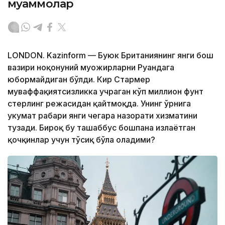
муаммолар
LONDON. Kazinform — Буюк Британиянинг янги бош
вазири ноқонуний муҳожирларни Руандага
юбормайдиган бўлди. Кир Стармер
муваффақиятсизликка учраган кўп миллион фунт
стерлинг режасидан қайтмоқда. Унинг ўрнига
ҳукумат раҳбари янги чегара назорати хизматини
тузади. Бироқ бу ташаббус бошпана излаётган
қочқинлар учун тўсиқ бўла оладими?