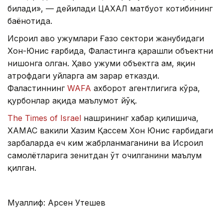
билади», — дейилади ЦАХАЛ матбуот котибининг
баёнотида.
Исроил ҳаво ҳужумлари Ғазо сектори жанубидаги
Хон-Юнис ғарбида, Фаластинга қарашли объектни
нишонга олган. Ҳаво ҳужуми объектга ҳам, яқин
атрофдаги уйларга ҳам зарар етказди.
Фаластиннинг
WAFA
ахборот агентлигига кўра,
қурбонлар ҳақида маълумот йўқ.
The Times of Israel
нашрининг хабар қилишича,
ХАМАС вакили Хазим Қассем Хон Юнис ғарбидаги
зарбаларда ҳеч ким жабрланмаганини ва Исроил
самолётларига зенитдан ўт очилганини маълум
қилган.
Муаллиф: Арсен Утешев