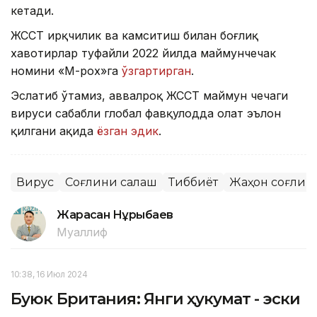
кетади.
ЖССТ ирқчилик ва камситиш билан боғлиқ
хавотирлар туфайли 2022 йилда маймунчечак
номини «М-pox»га
ўзгартирган
.
Эслатиб ўтамиз, аввалроқ ЖССТ маймун чечаги
вируси сабабли глобал фавқулодда ҳолат эълон
қилгани ҳақида
ёзган эдик
.
Вирус
Соғлиқни сақлаш
Тиббиёт
Жаҳон соғлиқн
Жарасқан Нұрыбаев
Муаллиф
10:38, 16 Июл 2024
Буюк Британия: Янги ҳукумат - эски