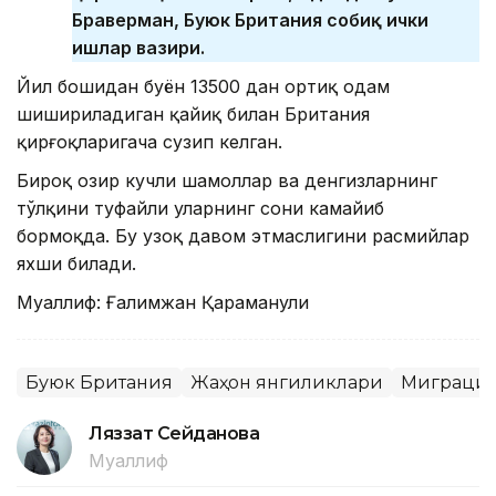
Браверман, Буюк Британия собиқ ички
ишлар вазири.
Йил бошидан буён 13500 дан ортиқ одам
шишириладиган қайиқ билан Британия
қирғоқларигача сузип келган.
Бироқ ҳозир кучли шамоллар ва денгизларнинг
тўлқини туфайли уларнинг сони камайиб
бормоқда. Бу узоқ давом этмаслигини расмийлар
яхши билади.
Муаллиф: Ғалимжан Қараманули
Буюк Британия
Жаҳон янгиликлари
Миграци
Ляззат Сейданова
Муаллиф