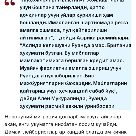
учун бошпана тайёрланди, ҳатто
қочқинлар учун уйлар қурилиши ҳам
бошланди. Имзоланган шартномада режа
амалга ошмаса, пул қайтарилиши
айтилмаган", - дейди Африка расмийлари.
“Аслида келишувни Руанда эмас, Британия
ҳукумати бузган. Бу маблағлар
мамлакатимизга берилган кредит эмас.
Муайян фаолиятни амалга ошириш учун
Руандага пул юборилган. Биз
мажбуриятларни бажардик. Маблағларни
қайтариш учун ҳеч қандай сабаб йўқ”, -
дейди Ален Мукуралинда, Руанда
ҳукумати расмий вакили ўринбосари.
Ноқонуний миграция долзарб мавзуга айланар
экан, янги ҳукуматга нисбатан босим кучайди.
Демак, лейбористлар ҳар қандай ҳолатда ҳам кичик