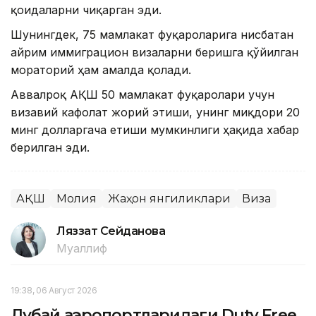
қоидаларни чиқарган эди.
Шунингдек, 75 мамлакат фуқароларига нисбатан
айрим иммиграцион визаларни беришга қўйилган
мораторий ҳам амалда қолади.
Аввалроқ АҚШ 50 мамлакат фуқаролари учун
визавий кафолат жорий этиши, унинг миқдори 20
минг долларгача етиши мумкинлиги ҳақида хабар
берилган эди.
АҚШ
Молия
Жаҳон янгиликлари
Виза
Ляззат Сейданова
Муаллиф
19:38, 06 Август 2026
Дубай аэропортларидаги Duty Free