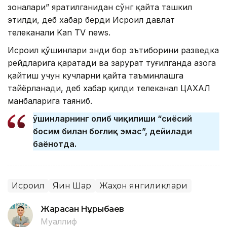
зоналари” яратилганидан сўнг қайта ташкил
этилди, деб хабар берди Исроил давлат
телеканали Kan TV news.
Исроил қўшинлари энди бор эътиборини разведка
рейдларига қаратади ва зарурат туғилганда Ғазога
қайтиш учун кучларни қайта таъминлашга
тайёрланади, деб хабар қилди телеканал ЦАХАЛ
манбаларига таяниб.
Қўшинларнинг олиб чиқилиши “сиёсий
босим билан боғлиқ эмас”, дейилади
баёнотда.
Исроил
Яқин Шарқ
Жаҳон янгиликлари
Жарасқан Нұрыбаев
Муаллиф