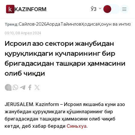
KAZINFORM
ЎЗ
Сайлов-2026
Ақорда
Тайинлов
Ҳодиса
Қонун ва интизо
Тренд:
09:10, 08 Апрел 2024
Исроил Ғазо сектори жанубидан
қуруқликдаги кучларининг бир
бригадасидан ташқари ҳаммасини
олиб чиқди
JERUSALEM. Kazinform – Исроил якшанба куни Ғазо
жанубидан қуруқликдаги қўшинларининг бир
бригадасидан ташқари ҳаммасини олиб чиқиб
кетди, деб хабар беради
Синьхуа
.