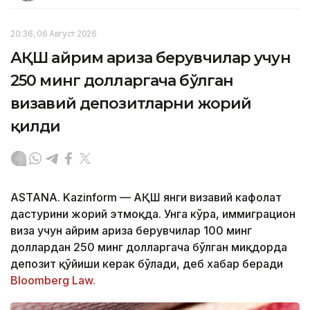
20:36, 06 Август 2026
АҚШ айрим ариза берувчилар учун
250 минг долларгача бўлган
визавий депозитларни жорий
қилди
ASTANA. Kazinform — АҚШ янги визавий кафолат
дастурини жорий этмоқда. Унга кўра, иммиграцион
виза учун айрим ариза берувчилар 100 минг
доллардан 250 минг долларгача бўлган миқдорда
депозит қўйиши керак бўлади, деб хабар беради
Bloomberg Law.