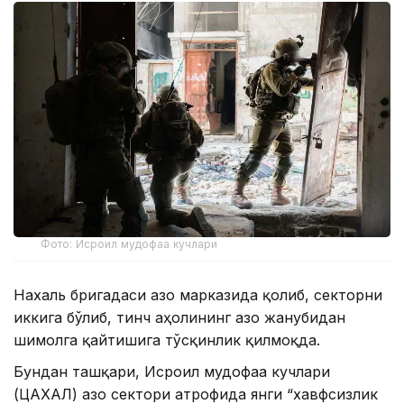
Фото: Исроил мудофаа кучлари
Нахаль бригадаси Ғазо марказида қолиб, секторни
иккига бўлиб, тинч аҳолининг Ғазо жанубидан
шимолга қайтишига тўсқинлик қилмоқда.
Бундан ташқари, Исроил мудофаа кучлари
(ЦАХАЛ) Ғазо сектори атрофида янги “хавфсизлик