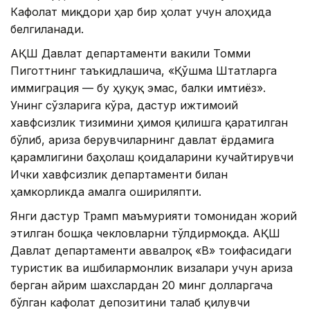
Кафолат миқдори ҳар бир ҳолат учун алоҳида
белгиланади.
АҚШ Давлат департаменти вакили Томми
Пиготтнинг таъкидлашича, «Қўшма Штатларга
иммиграция — бу ҳуқуқ эмас, балки имтиёз».
Унинг сўзларига кўра, дастур ижтимоий
хавфсизлик тизимини ҳимоя қилишга қаратилган
бўлиб, ариза берувчиларнинг давлат ёрдамига
қарамлигини баҳолаш қоидаларини кучайтирувчи
Ички хавфсизлик департаменти билан
ҳамкорликда амалга ошириляпти.
Янги дастур Трамп маъмурияти томонидан жорий
этилган бошқа чекловларни тўлдирмоқда. АҚШ
Давлат департаменти аввалроқ «B» тоифасидаги
туристик ва ишбилармонлик визалари учун ариза
берган айрим шахслардан 20 минг долларгача
бўлган кафолат депозитини талаб қилувчи