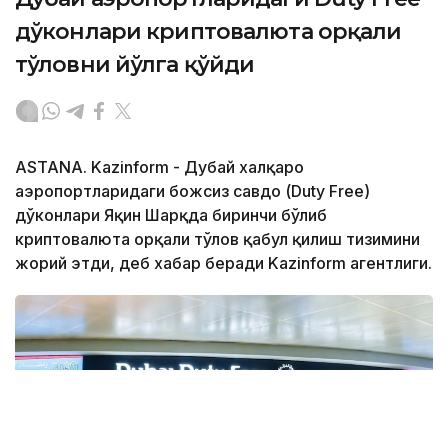
дўконлари криптовалюта орқали
тўловни йўлга қўйди
ASTANA. Kazinform - Дубай халқаро
аэропортларидаги божсиз савдо (Duty Free)
дўконлари Яқин Шарқда биринчи бўлиб
криптовалюта орқали тўлов қабул қилиш тизимини
жорий этди, деб хабар беради Kazinform агентлиги.