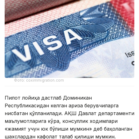
Фото: coximmigration.com
Пилот лойиҳа дастлаб Доминикан
Республикасидан келган ариза берувчиларга
нисбатан қўлланилади. АҚШ Давлат департаменти
маълумотларига кўра, консуллик ходимлари
«жамият учун юк бўлиши мумкин» деб баҳоланган
шахслардан кафолат талаб қилиши мумкин.