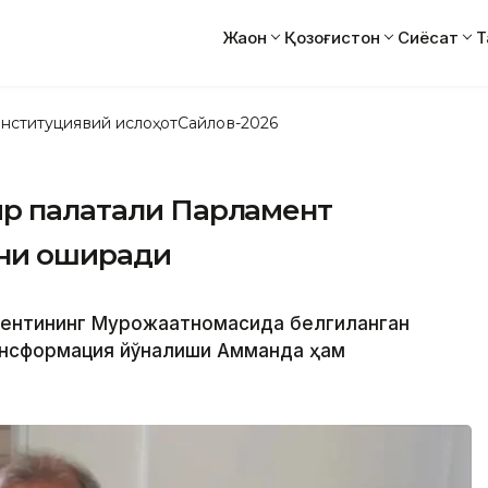
Жаҳон
Қозоғистон
Сиёсат
Т
нституциявий ислоҳот
Сайлов-2026
ир палатали Парламент
ини оширади
идентининг Мурожаатномасида белгиланган
ансформация йўналиши Амманда ҳам