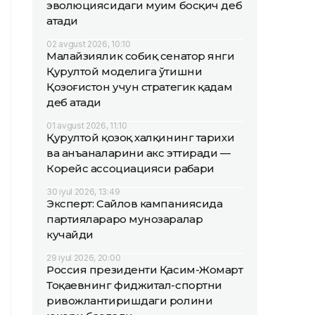
эволюциясидаги муҳим босқич деб
атади
02 avgust 2026, 10:10
Малайзиялик собиқ сенатор янги
Қурултой моделига ўтишни
Қозоғистон учун стратегик қадам
деб атади
01 avgust 2026, 11:10
Қурултой қозоқ халқининг тарихи
ва анъаналарини акс эттиради —
Корейс ассоциацияси раҳбари
30 iyul 2026, 13:49
Эксперт: Сайлов кампаниясида
партиялараро мунозаралар
кучайди
29 iyul 2026, 20:00
Россия президенти Қасим-Жомарт
Тоқаевнинг фиджитал-спортни
ривожлантиришдаги ролини