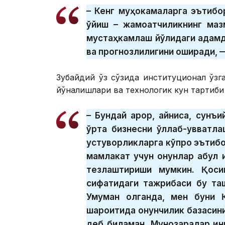
– Кенг муҳокамаларга эътибо
қўйиш – жамоатчиликнинг ма
мустаҳкамлаш йўлидаги қадамд
ва прогнозлилигини оширади, —
Зубайдий ўз сўзида институционал ўз
йўналишлари ва технологик кун тартиби
– Бундай қарор, айниқса, сунъ
ўрта бизнесни қўллаб-қувватл
устуворликларга кўпроқ эътибо
мамлакат учун қонунлар қабул
тезлаштириши мумкин. Қоси
сифатидаги тажрибаси бу та
Умуман олганда, мен буни 
шароитида қонунчилик базаси
деб биламан. Мунозаралар ин