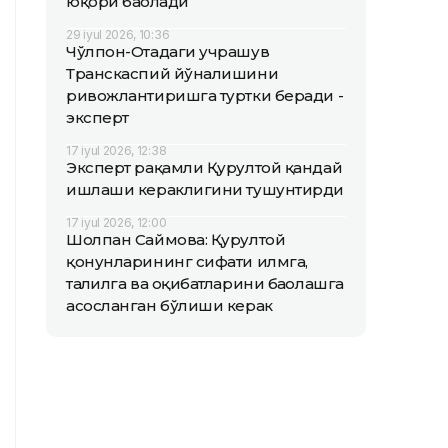
юқори баҳолади
29 iyul 2026, 10:36
Чўлпон-Отадаги учрашув
Транскаспий йўналишини
ривожлантиришга туртки беради -
эксперт
17 iyul 2026, 12:38
Эксперт рақамли Қурултой қандай
ишлаши кераклигини тушунтирди
17 iyul 2026, 12:00
Шолпан Саймова: Қурултой
қонунларининг сифати илмга,
таҳлилга ва оқибатларини баҳолашга
асосланган бўлиши керак