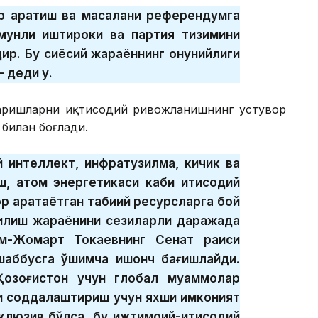
р қаратиш ва масалани референдумга
змунли иштироки ва партия тизимини
ир. Бу сиёсий жараённинг қонунийлиги
 деди у.
гаришларни иқтисодий ривожланишнинг устувор
 билан боғлади.
ий интеллект, инфратузилма, кичик ва
аш, атом энергетикаси каби иқтисодий
р қаратаётган табиий ресурсларга бой
 қилиш жараёнини сезиларли даражада
м-Жомарт Токаевнинг Сенат раиси
шаббусга қўшимча ишонч бағишлайди.
Қозоғистон учун глобал муаммолар
ни соддалаштириш учун яхши имконият
клюзив бўлса, бу ижтимоий-иқтисодий