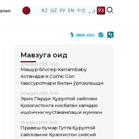
KZ
QZ
РУ
EN
中文
ق ز
ЎЗ
аҳлил
Мавзуга оид
07 avgust 2026, 14:55
Машҳур блогер Karrambaby
Астанадаги Comic Con
таассуротлари билан ўртоқлашди
06 avgust 2026, 16:10
Эрик Парди: Қурултой сайлови
Қозоғистонга нисбатан халқаро
ишончни мустаҳкамлаши мумкин
05 avgust 2026, 18:15
Правеш Кумар Гупта Қурултой
сайловини Қозоғистон сиёсий