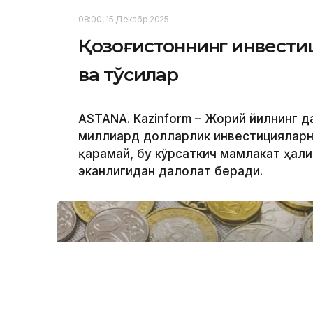
08:00, 15 Декабр 2025
Қозоғистоннинг инвести
ва тўсиқлар
ASTANА. Кazinform – Жорий йилнинг да
миллиард долларлик инвестицияларн
қарамай, бу кўрсаткич мамлакат ҳал
эканлигидан далолат беради.