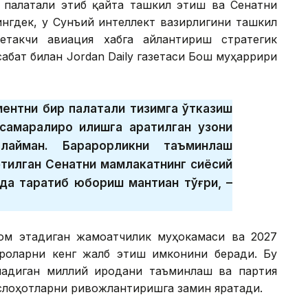
 палатали этиб қайта ташкил этиш ва Сенатни
нгдек, у Сунъий интеллект вазирлигини ташкил
етакчи авиация хабга айлантириш стратегик
абат билан Jordan Daily газетаси Бош муҳаррири
ментни бир палатали тизимга ўтказиш
амаралироқ қилишга қаратилган узоқни
лайман. Барқарорликни таъминлаш
этилган Сенатни мамлакатнинг сиёсий
да тарқатиб юбориш мантиқан тўғри, –
ом этадиган жамоатчилик муҳокамаси ва 2027
роларни кенг жалб этиш имконини беради. Бу
надиган миллий иродани таъминлаш ва партия
слоҳотларни ривожлантиришга замин яратади.