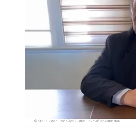
Фото: Нидал Зубайдийнинг шахсий архивидан