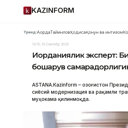
KAZINFORM
Ақорда
Тайинлов
Ҳодиса
Қонун ва интизом
Ко
Тренд:
13:10, 10 Сентябр 2025
Иорданиялик эксперт: Б
бошқарув самарадорлиг
ASTANА.Кazinform – Қозоғистон През
сиёсий модернизация ва рақамли тр
муҳокама қилинмоқда.