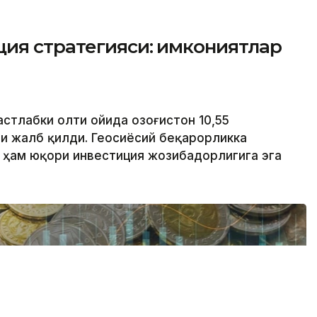
ция стратегияси: имкониятлар
стлабки олти ойида Қозоғистон 10,55
и жалб қилди. Геосиёсий беқарорликка
и ҳам юқори инвестиция жозибадорлигига эга