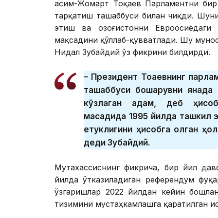
Қасим-Жомарт Тоқаев Парламентни бир
тарқатиш ташаббуси билан чиқди. Шуни
этиш ва Қозоғистонни Евроосиёдаги 
мақсадини қўллаб-қувватлади. Шу мунос
Нидал Зубайдий ўз фикрини билдирди.
– Президент Тоқаевнинг парла
ташаббуси бошқарувни янада с
кўзлаган қадам, деб ҳисоб
мақсадида 1995 йилда ташкил 
етуклигини ҳисобга олган ҳол
деди Зубайдий.
Мутахассиснинг фикрича, бир йил дав
йилда ўтказиладиган референдум фуқа
ўзгаришлар 2022 йилдан кейин бошла
тизимини мустаҳкамлашга қаратилган и