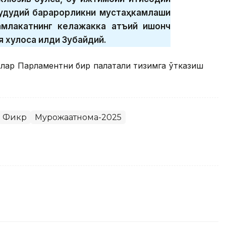
ҳудудий барқарорликни мустаҳкамлаши
амлакатнинг келажакка қатъий ишонч
я хулоса қилди Зубайдий.
тлар Парламентни бир палатали тизимга ўтказиш
Фикр
Мурожаатнома-2025