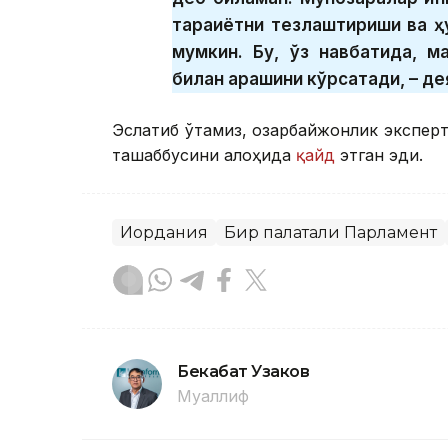
тараққиётни тезлаштириши ва 
мумкин. Бу, ўз навбатида, м
билан қарашини кўрсатади, – де
Эслатиб ўтамиз, озарбайжонлик экспер
ташаббусини алоҳида
қайд
этган эди.
Иордания
Бир палатали Парламент
Бекабат Узаков
Муаллиф