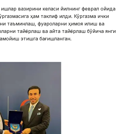
 ишлар вазирини келаси йилнинг феврал ойида
ргазмасига ҳам таклиф қилди. Кўргазма ички
и таъминлаш, фуқароларни ҳимоя қилиш ва
ларни тайёрлаш ва қайта тайёрлаш бўйича янги
намойиш этишга бағишланган.