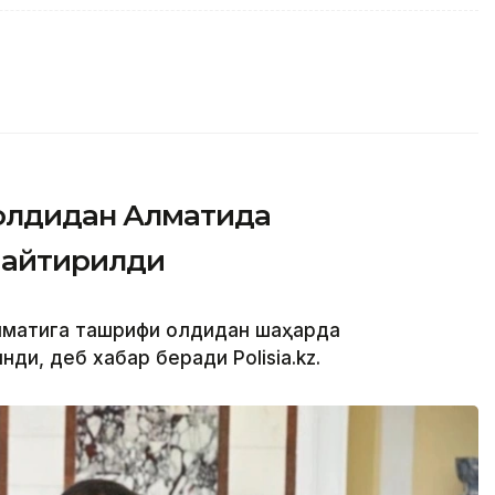
олдидан Алматида
чайтирилди
Алматига ташрифи олдидан шаҳарда
ди, деб хабар беради Polisia.kz.