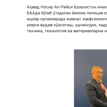
Aҳмад Носир Aл-Рейси Қозоғистон ички
БAAда бўлиб ўтадиган йиллик полиция кў
ишлар органларида жамоат хавфсизлигин
уларга ёрдам кўрсатиш, шунингдек, кадр
техника, технология ва материалларни 