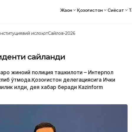
Жаҳон
Қозоғистон
Сиёсат
Т
нституциявий ислоҳот
Сайлов-2026
иденти сайланди
лқаро жиноий полиция ташкилоти – Интерпол
либ ўтмоқда.Қозоғистон делегациясига Ички
лик қилди, дея хабар беради Kazinform