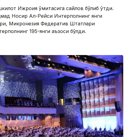
килот Ижроия қўмитасига сайлов бўлиб ўтди.
мад Носир Aл-Рейси Интерполнинг янги
қари, Микронезия Федератив Штатлари
ерполнинг 195-янги аъзоси бўлди.