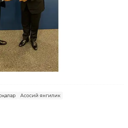
оқалар
Асосий янгилик