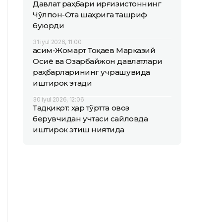
Давлат раҳбари Қирғизистоннинг
Чўлпон-Ота шаҳрига ташриф
буюрди
31 iyul 2026, 11:00
Қасим-Жомарт Тоқаев Марказий
Осиё ва Озарбайжон давлатлари
раҳбарларининг учрашувида
иштирок этади
30 iyul 2026, 12:06
Тадқиқот: ҳар тўртта овоз
берувчидан учтаси сайловда
иштирок этиш ниятида