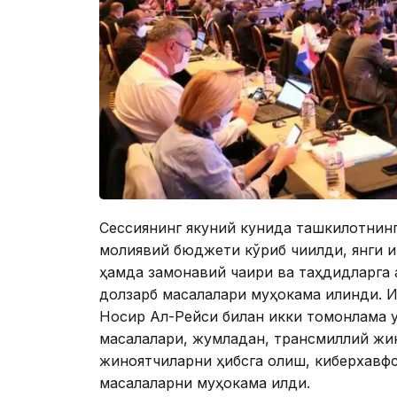
Сессиянинг якуний кунида ташкилотнинг
молиявий бюджети кўриб чиқилди, янги 
ҳамда замонавий чақириқ ва таҳдидларга
долзарб масалалари муҳокама қилинди. 
Носир Aл-Рейси билан икки томонлама 
масалалари, жумладан, трансмиллий жин
жиноятчиларни ҳибсга олиш, киберхавфс
масалаларни муҳокама қилди.