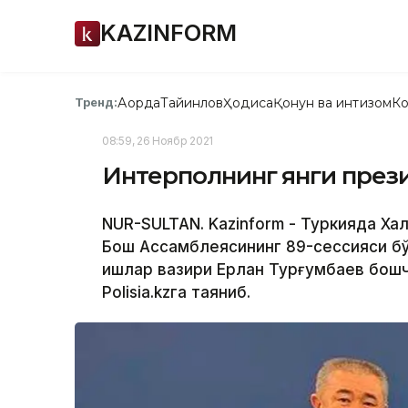
KAZINFORM
Ақорда
Тайинлов
Ҳодиса
Қонун ва интизом
Ко
Тренд:
08:59, 26 Ноябр 2021
Интерполнинг янги през
NUR-SULTAN. Kazinform - Туркияда Ха
Бош Aссамблеясининг 89-сессияси бў
ишлар вазири Ерлан Турғумбаев бошчи
Polisia.kzга таяниб.