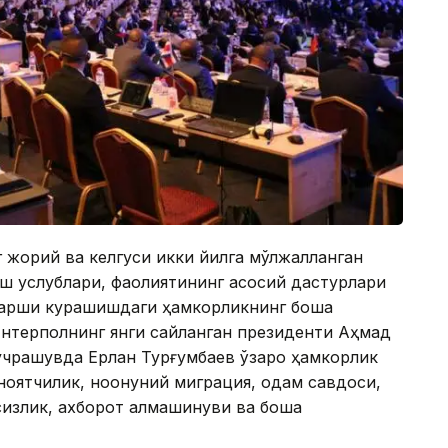
 жорий ва келгуси икки йилга мўлжалланган
иш услублари, фаолиятининг асосий дастурлари
 қарши курашишдаги ҳамкорликнинг бошқа
Интерполнинг янги сайланган президенти Aҳмад
учрашувда Ерлан Турғумбаев ўзаро ҳамкорлик
оятчилик, ноқонуний миграция, одам савдоси,
излик, ахборот алмашинуви ва бошқа