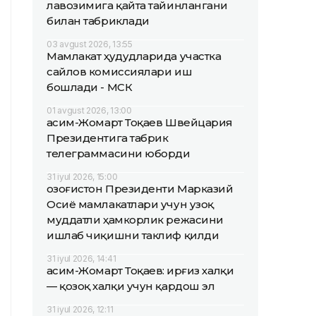
лавозимига қайта тайинлангани
билан табриклади
03 avgust 2026, 13:55
Мамлакат ҳудудларида участка
сайлов комиссиялари иш
бошлади - МСК
01 avgust 2026, 13:00
Қасим-Жомарт Тоқаев Швейцария
Президентига табрик
телеграммасини юборди
31 iyul 2026, 15:00
Қозоғистон Президенти Марказий
Осиё мамлакатлари учун узоқ
муддатли ҳамкорлик режасини
ишлаб чиқишни таклиф қилди
31 iyul 2026, 14:41
Қасим-Жомарт Тоқаев: Қирғиз халқи
— қозоқ халқи учун қардош эл
31 iyul 2026, 12:11