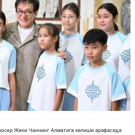
дюсер Жеки Чаннинг Алматига келиши арафасида