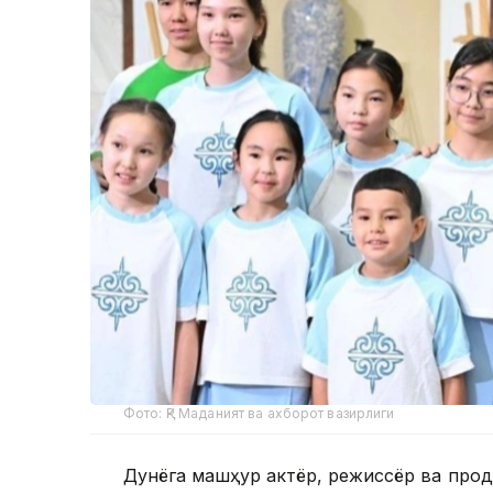
Фото: ҚР Маданият ва ахборот вазирлиги
Дунёга машҳур актёр, режиссёр ва про