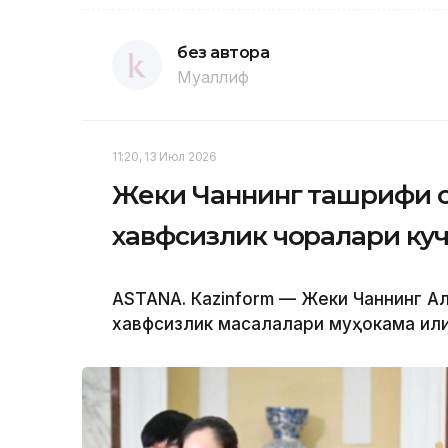
без автора
Муаллиф
11:20, 13 Июл 2026
Жеки Чаннинг ташрифи 
хавфсизлик чоралари ку
ASTANА. Кazinform — Жеки Чаннинг 
хавфсизлик масалалари муҳокама қилин