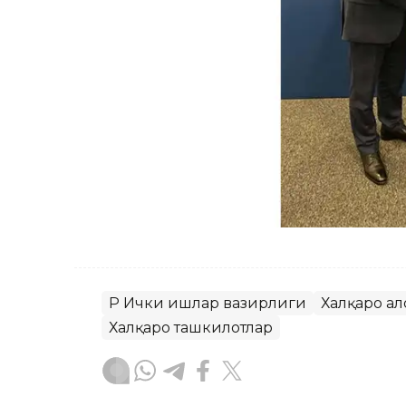
ҚР Ички ишлар вазирлиги
Халқаро ал
Халқаро ташкилотлар