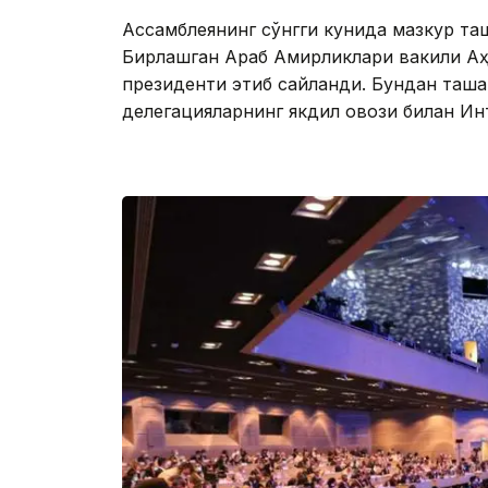
Aссамблеянинг сўнгги кунида мазкур таш
Бирлашган Aраб Aмирликлари вакили Aҳ
президенти этиб сайланди. Бундан таш
делегацияларнинг якдил овози билан Инт