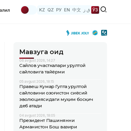
KZ
QZ
РУ
EN
中文
ق ز
ЎЗ
аҳлил
Мавзуга оид
06 avgust 2026, 14:27
Сайлов участкалари Қурултой
сайловига тайёрми
05 avgust 2026, 18:15
Правеш Кумар Гупта Қурултой
сайловини Қозоғистон сиёсий
эволюциясидаги муҳим босқич
деб атади
04 avgust 2026, 18:05
Президент Пашинянни
Арманистон Бош вазири