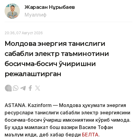
Жарасқан Нұрыбаев
Муаллиф
20:36, 07 Август 2026
Молдова энергия танқислиги
сабабли электр таъминотини
босқичма-босқич ўчиришни
режалаштирган
ASTANA. Kazinform — Молдова ҳукумати энергия
ресурслари танқислиги сабабли электр энергиясини
босқичма-босқич ўчириш имкониятини кўриб чиқмоқда.
Бу ҳақда мамлакат бош вазири Василе Тофан
маълум қилди, деб хабар берди
БЕЛТА
.