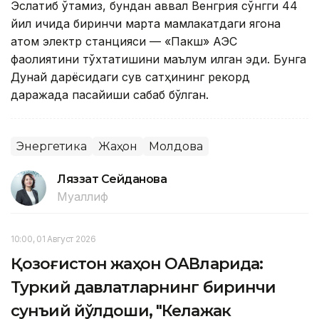
Эслатиб ўтамиз, бундан аввал Венгрия сўнгги 44
йил ичида биринчи марта мамлакатдаги ягона
атом электр станцияси — «Пакш» АЭС
фаолиятини тўхтатишини маълум қилган эди. Бунга
Дунай дарёсидаги сув сатҳининг рекорд
даражада пасайиши сабаб бўлган.
Энергетика
Жаҳон
Молдова
Ляззат Сейданова
Муаллиф
10:00, 01 Август 2026
Қозоғистон жаҳон ОАВларида:
Туркий давлатларнинг биринчи
сунъий йўлдоши, "Келажак