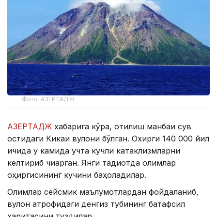
Фото: АЗЕРТАДЖ
АЗЕРТАДЖ
хабарига кўра, отилиш манбаи сув
остидаги Кикаи вулқони бўлган. Охирги 140 000 йил
ичида у камида учта кучли катаклизмларни
келтириб чиқарган. Янги тадқиқотда олимлар
оҳиргисининг кучини баҳоладилар.
Олимлар сейсмик маълумотлардан фойдаланиб,
вулқон атрофидаги денгиз тубининг батафсил
харитасини туздилар.