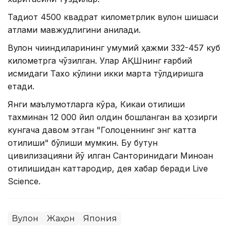
Тадқиқот 4500 квадрат километрлик вулқон шишаси
қатлами мавжудлигини аниқлади.
Вулқон чиқиндиларининг умумий ҳажми 332-457 куб
километрга чўзилган. Улар АҚШнинг ғарбий
қисмидаги Тахо кўлини икки марта тўлдиришга
етади.
Янги маълумотларга кўра, Кикаи отилиши
тахминан 12 000 йил олдин бошланган ва ҳозирги
кунгача давом этган "Голоценнинг энг катта
отилиши" бўлиши мумкин. Бу бутун
цивилизацияни йўқ қилган Санторинидаги Миноан
отилишидан каттароқдир, дея хабар беради Live
Science.
Вулқон
Жаҳон
Япония