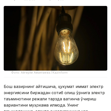
Фото: Айгерім Амантаева / Kazinform
Бош вазирнинг айтишича, ҳукумат қиммат электр
энергиясини биржадан сотиб олиш ўрнига электр
таъминотини режали тарзда вақтинча ўчириш
вариантини муҳокама қилмоқда. Унинг