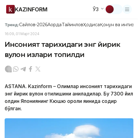
KAZINFORM
ЎЗ
Сайлов-2026
Ақорда
Тайинлов
Ҳодиса
Қонун ва интизо
Тренд:
16:09, 01 Март 2024
Инсоният тарихидаги энг йирик
вулқон излари топилди
ASTANA. Kazinform – Олимлар инсоният тарихидаги
энг йирик вулқон отилишини аниқладилар. Бу 7300 йил
олдин Япониянинг Кюшю ороли яқинида содир
бўлган.