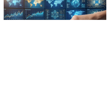
Коллаж: Kazinform/ СИ
Report: Туркий давлатлар биринчи марта сунъий
йўлдошни учиришади
Туркий давлатлар ташкилоти биринчи марта
наносунъий йўлдошни ишлаб чиқади ва космосга
учиришни режалаштирмоқда. Қўшма космик кема
«OTS-SAT» деб номланади ва учириш санаси 2027
йилга белгиланган. Бу хабар Report агентлигининг