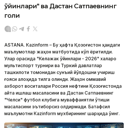
ўйинлари" ва Дастан Сатпаевнинг
голи
ASTANА. Кazinform – Бу ҳафта Қозоғистон ҳақидаги
маълумотлар жаҳон матбуотида кўп ёритилди.
Улар орасида "Келажак ўйинлари - 2026" халқаро
мультиспорт турнири ва Туркий давлатлар
ташкилоти томонидан сунъий йўлдошни учириш
ғояси алоҳида тилга олинди. Жаҳон оммавий
ахборот воситалари Россия нефтини Қозоғистонда
қайта ишлаш масаласини ва Дастан Сатпаевнинг
"Челси" футбол клубига муваффақиятли ўтиши
масаласини эътиборсиз қолдирмади. Батафсил
маълумотни Кazinform мухбирининг шарҳида ўқинг.