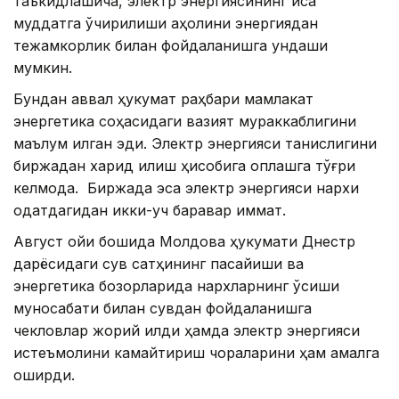
таъкидлашича, электр энергиясининг қисқа
муддатга ўчирилиши аҳолини энергиядан
тежамкорлик билан фойдаланишга ундаши
мумкин.
Бундан аввал ҳукумат раҳбари мамлакат
энергетика соҳасидаги вазият мураккаблигини
маълум қилган эди. Электр энергияси танқислигини
биржадан харид қилиш ҳисобига қоплашга тўғри
келмоқда. Биржада эса электр энергияси нархи
одатдагидан икки-уч баравар қиммат.
Август ойи бошида Молдова ҳукумати Днестр
дарёсидаги сув сатҳининг пасайиши ва
энергетика бозорларида нархларнинг ўсиши
муносабати билан сувдан фойдаланишга
чекловлар жорий қилди ҳамда электр энергияси
истеъмолини камайтириш чораларини ҳам амалга
оширди.