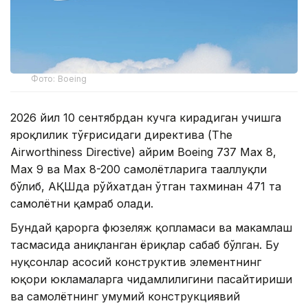
Фото: Boeing
2026 йил 10 сентябрдан кучга кирадиган учишга
яроқлилик тўғрисидаги директива (The
Airworthiness Directive) айрим Boeing 737 Max 8,
Max 9 ва Max 8-200 самолётларига тааллуқли
бўлиб, АҚШда рўйхатдан ўтган тахминан 471 та
самолётни қамраб олади.
Бундай қарорга фюзеляж қопламаси ва маҳкамлаш
тасмасида аниқланган ёриқлар сабаб бўлган. Бу
нуқсонлар асосий конструктив элементнинг
юқори юкламаларга чидамлилигини пасайтириши
ва самолётнинг умумий конструкциявий