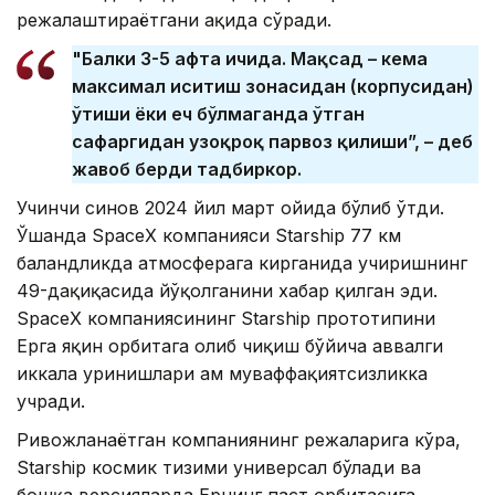
режалаштираётгани ҳақида сўради.
"Балки 3-5 ҳафта ичида. Мақсад – кема
максимал иситиш зонасидан (корпусидан)
ўтиши ёки ҳеч бўлмаганда ўтган
сафаргидан узоқроқ парвоз қилиши”, – деб
жавоб берди тадбиркор.
Учинчи синов 2024 йил март ойида бўлиб ўтди.
Ўшанда SpaceX компанияси Starship 77 км
баландликда атмосферага кирганида учиришнинг
49-дақиқасида йўқолганини хабар қилган эди.
SpaceX компаниясининг Starship прототипини
Ерга яқин орбитага олиб чиқиш бўйича аввалги
иккала уринишлари ҳам муваффақиятсизликка
учради.
Ривожланаётган компаниянинг режаларига кўра,
Starship космик тизими универсал бўлади ва