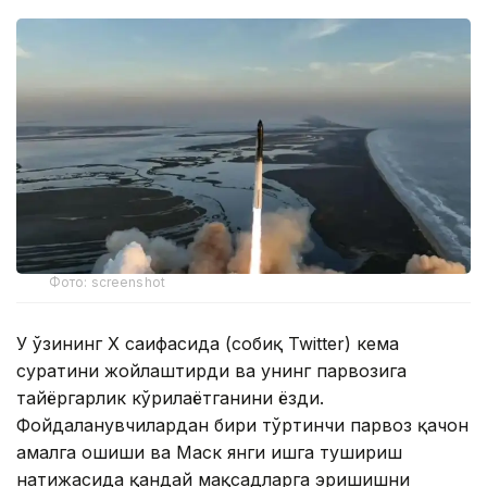
Фото: screenshot
У ўзининг Х саҳифасида (собиқ Twitter) кема
суратини жойлаштирди ва унинг парвозига
тайёргарлик кўрилаётганини ёзди.
Фойдаланувчилардан бири тўртинчи парвоз қачон
амалга ошиши ва Маск янги ишга тушириш
натижасида қандай мақсадларга эришишни