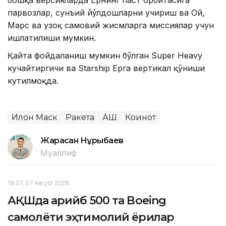
бошқа версияларда Ернинг паст орбитасига
парвозлар, сунъий йўлдошларни учириш ва Ой,
Марс ва узоқ самовий жисмларга миссиялар учун
ишлатилиши мумкин.
Қайта фойдаланиш мумкин бўлган Super Heavy
кучайтиргичи ва Starship Ерга вертикал қўниши
кутилмоқда.
Илон Маск
Ракета
АҚШ
Коинот
Жарасқан Нұрыбаев
Муаллиф
19:37, 07 Август 2026
АҚШда қарийб 500 та Boeing
самолёти эҳтимолий ёриқлар