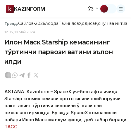
KAZINFORM
ЎЗ
Сайлов-2026
Ақорда
Тайинлов
Ҳодиса
Қонун ва интизо
Тренд:
12:35, 13 Май 2024
Илон Маск Starship кемасининг
тўртинчи парвози вақтини эълон
қилди
ASTANA. Kazinform – SpaceX уч-беш ҳафта ичида
Starship космик кемаси прототипини олиб юрувчи
ракетанинг тўртинчи синовини ўтказишни
режалаштирмоқда. Бу ҳақда SpaceX компанияси
раҳбари Илон Маск маълум қилди, деб хабар беради
ТАСС
.