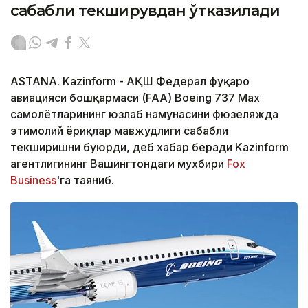
сабабли текширувдан ўтказилади
ASTANA. Kazinform - АҚШ Федерал фуқаро
авиацияси бошқармаси (FAA) Boeing 737 Max
самолётларининг юзлаб намунасини фюзеляжда
эҳтимолий ёриқлар мавжудлиги сабабли
текширишни буюрди, деб хабар беради Kazinform
агентлигининг Вашингтондаги мухбири
Fox
Business
'га таяниб.