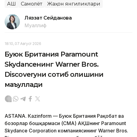
АҚШ
Самолёт
Жаҳон янгиликлари
Ляззат Сейданова
Муаллиф
18:10, 07 Август 2026
Буюк Британия Paramount
Skydanceнинг Warner Bros.
Discoveryни сотиб олишини
маъқуллади
ASTANА. Кazinform — Буюк Британия Рақобат ва
бозорлар бошқармаси (CМА) АҚШнинг Paramount
Skydance Corporation компаниясининг Warner Bros.