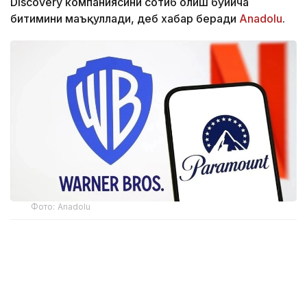
Discovery компаниясини сотиб олиш бўйича
битимини маъқуллади, деб хабар беради
Аnadolu
.
Фото: Аnadolu
CМА маълумотларига кўра, регулятор Paramount
Skydance томонидан Warner Bros. Discovery
компаниясини сотиб олишини маъқуллади. Ушбу
қарор Paramount Британия ҳукуматига қонуний