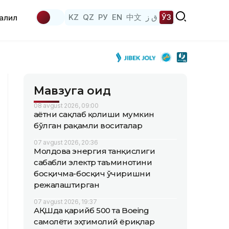
KZ
QZ
РУ
EN
中文
ق ز
ЎЗ
аҳлил
Мавзуга оид
08 avgust 2026, 09:00
Ҳаётни сақлаб қолиши мумкин
бўлган рақамли воситалар
07 avgust 2026, 20:36
Молдова энергия танқислиги
сабабли электр таъминотини
босқичма-босқич ўчиришни
режалаштирган
07 avgust 2026, 19:37
АҚШда қарийб 500 та Boeing
самолёти эҳтимолий ёриқлар