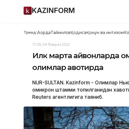
KAZINFORM
Ақорда
Тайинлов
Ҳодиса
Қонун ва интизом
Ко
Тренд:
17:38, 09 Феврал 2022
Илк марта ҳайвонларда 
олимлар ҳавотирда
NUR-SULTAN. Kazinform - Олимлар Нь
омикрон штамми топилганидан хавоти
Reuters агентлигига таяниб.