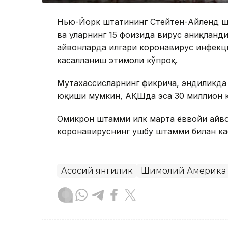
Нью-Йорк штатининг Стейтен-Айленд ша
ва уларнинг 15 фоизида вирус аниқланд
ҳайвонларда илгари коронавирус инфекци
касалланиш эҳтимоли кўпроқ.
Мутахассисларнинг фикрича, эндиликда
юқиши мумкин, АҚШда эса 30 миллион к
Омикрон штамми илк марта ёввойи ҳайв
коронавируснинг ушбу штамми билан ка
Асосий янгилик
Шимолий Америка