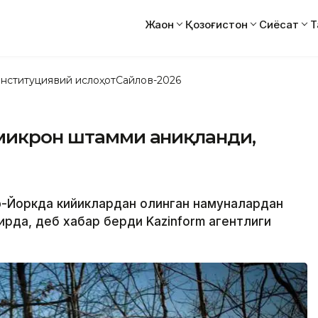
Жаҳон
Қозоғистон
Сиёсат
Т
нституциявий ислоҳот
Сайлов-2026
омикрон штамми аниқланди,
ю-Йоркда кийиклардан олинган намуналардан
рда, деб хабар берди Kazinform агентлиги