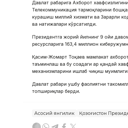
Давлат раҳбарига Ахборот хавфсизлиги
Телекоммуникация тармоқларини бошқар
курашиш миллий хизмати ва Зарарли ко
ва натижалари кўрсатилди.
Президентга жорий йилнинг 9 ойи давом
ресурсларига 163,4 миллион киберҳужум
Қасим-Жомарт Тоқаев мамлакат ахборо
таъминлаш ва бу соҳадаги ҳар қандай ха
механизмларини ишлаб чиқиш муҳимлиги
Давлат раҳбари ушбу фаолиятни такоми
топшириқлар берди.
Асосий янгилик
Қозоғистон Презид