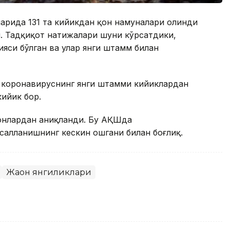
ҳрида 131 та кийикдан қон намуналари олинди
и. Тадқиқот натижалари шуни кўрсатдики,
яси бўлган ва улар янги штамм билан
 коронавируснинг янги штамми кийиклардан
ийик бор.
онлардан аниқланди. Бу АҚШда
салланишнинг кескин ошгани билан боғлиқ.
Жаҳон янгиликлари