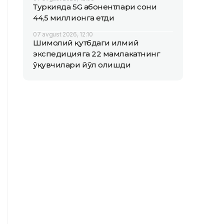
Туркияда 5G абонентлари сони
44,5 миллионга етди
07 avgust 2026, 12:10
Шимолий қутбдаги илмий
экспедицияга 22 мамлакатнинг
ўқувчилари йўл олишди