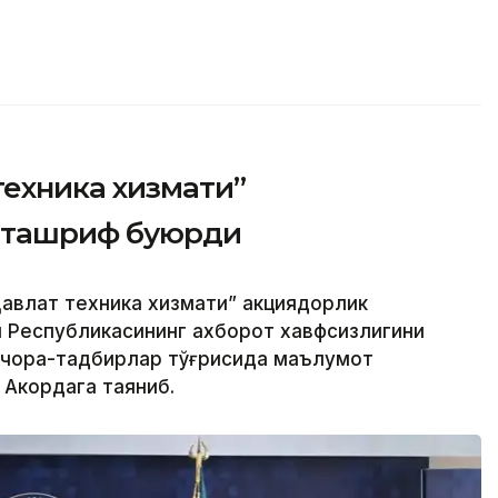
техника хизмати”
 ташриф буюрди
авлат техника хизмати” акциядорлик
н Республикасининг ахборот хавфсизлигини
 чора-тадбирлар тўғрисида маълумот
 Акордага таяниб.