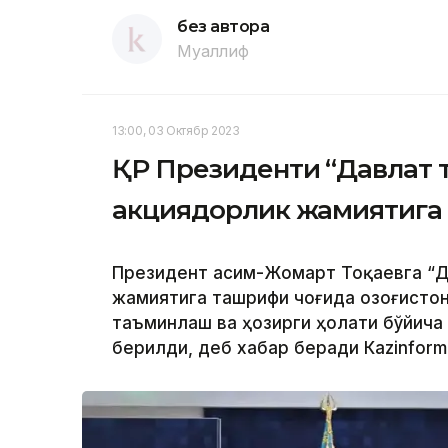
без автора
Муаллиф
13:00, 03 Октябр 2023
ҚР Президенти “Давлат 
акциядорлик жамиятига
Президент Қасим-Жомарт Тоқаевга “Д
жамиятига ташрифи чоғида Қозоғисто
таъминлаш ва ҳозирги ҳолати бўйича
берилди, деб хабар беради Каzinform