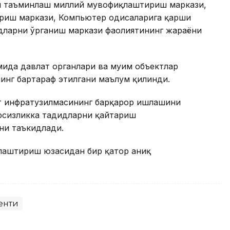
ни таъминлаш миллий мувофиқлаштириш маркази,
иш маркази, Компьютер ҳодисаларига қарши
дларни ўрганиш маркази фаолиятининг жараёни
ида давлат органлари ва муҳим объектлар
нинг бартараф этилгани маълум қилинди.
т инфратузилмасининг барқарор ишлашини
вфсизликка таҳдидларни қайтариш
ни таъкидлади.
ллаштириш юзасидан бир қатор аниқ
енти