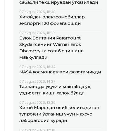
сабабли текширувдан ўтказилади
07 avgust 2026, 18:38
Хитойдан электромобиллар
экспорти 120 фоизга ошди
07 avgust 2026, 18:10
Буюк Британия Paramount
Skydanceнинг Warner Bros.
Discoveryни сотиб олишини
маъқуллади
07 avgust 2026, 16:34
NASA космонавтлари фазога чиқди
07 avgust 2026, 14:37
Таиландда ўқувчи мактабда ўқ
узди: етти киши ҳалок бўлди
07 avgust 2026, 13:39
Хитой Марсдан олиб келинадиган
тупроқни ўрганиш учун махсус
лаборатория қуради
07 avgust 2026, 12:38