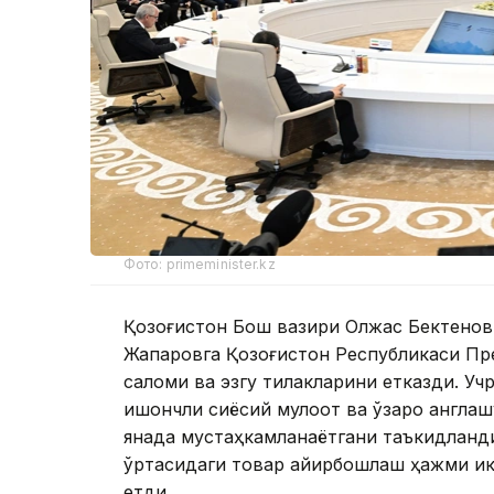
Фото: primeminister.kz
Қозоғистон Бош вазири Олжас Бектенов
Жапаровга Қозоғистон Республикаси Пр
саломи ва эзгу тилакларини етказди. У
ишончли сиёсий мулоқот ва ўзаро англаш
янада мустаҳкамланаётгани таъкидланди
ўртасидаги товар айирбошлаш ҳажми ик
етди.