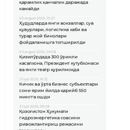
қарамлик қанчалик даражада
камайди
03 avgust 2026, 10:37
Ҳудудларда янги вокзаллар, сув
қувурлари, логистика хаби ва
турар жой бинолари
фойдаланишга топширилди
03 avgust 2026, 09:08
Қизилўрдада 300 ўринли
касалхона, Президент кутубхонаси
ва янги театр қурилмоқда
31 iyul 2026, 14:15
Кичик ва ўрта бизнес субъектлари
сони ярим йилда қарийб 550
мингга ошди
31 iyul 2026, 09:08
Қозоғистон Ҳукумати
гидроэнергетика соҳасини
ривожлантириш режасини