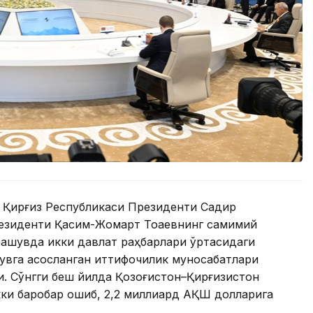
 Қирғиз Республикаси Президенти Садир
езиденти Қасим-Жомарт Тоқаевнинг самимий
чрашувда икки давлат раҳбарлари ўртасидаги
увга асосланган иттифоқчилик муносабатлари
. Сўнгги беш йилда Қозоғистон–Қирғизистон
ки баробар ошиб, 2,2 миллиард АҚШ долларига