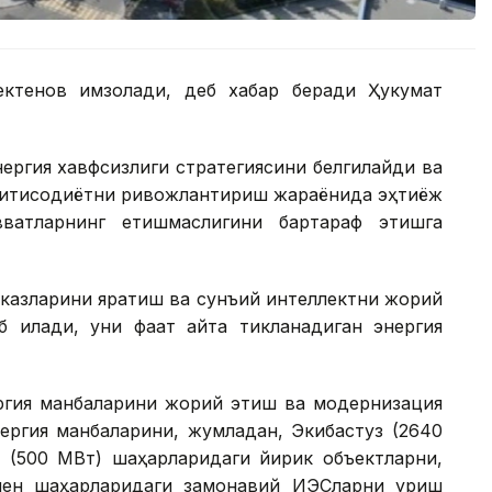
ктенов имзолади, деб хабар беради Ҳукумат
ергия хавфсизлиги стратегиясини белгилайди ва
 иқтисодиётни ривожлантириш жараёнида эҳтиёж
вватларнинг етишмаслигини бартараф этишга
рказларини яратиш ва сунъий интеллектни жорий
 қилади, уни фақат қайта тикланадиган энергия
нергия манбаларини жорий этиш ва модернизация
нергия манбаларини, жумладан, Экибастуз (2640
н (500 МВт) шаҳарларидаги йирик объектларни,
мен шаҳарларидаги замонавий ИЭСларни қуриш