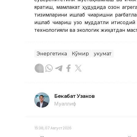
яратиш, мамлакат ҳудудида қозон агре
тизимларини ишлаб чиқаришни рағбатл
ишлаб чиқариш узоқ муддатли иқтисоди
технологияли ва экологик жиҳатдан мас
Энергетика
Кўмир
Ҳукумат
Бекабат Узаков
Муаллиф
15:38, 07 Август 2026