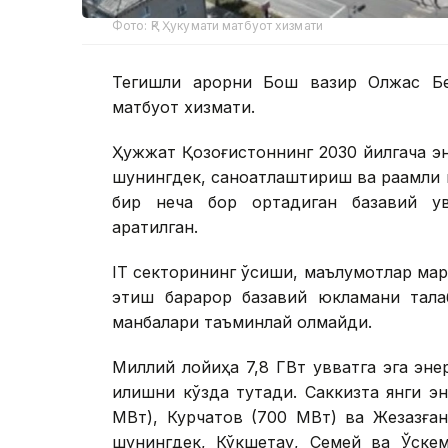
Фото: ҚР Ҳукумати матбуот хизмати
Тегишли қарорни Бош вазир Олжас Бе
матбуот хизмати.
Ҳужжат Қозоғистоннинг 2030 йилгача эн
шунингдек, саноатлаштириш ва рақамли
бир неча бор ортадиган базавий қу
қаратилган.
IТ секторининг ўсиши, маълумотлар ма
этиш барқарор базавий юкламани талаб
манбалари таъминлай олмайди.
Миллий лойиҳа 7,8 ГВт қувватга эга э
қилишни кўзда тутади. Саккизта янги э
МВт), Курчатов (700 МВт) ва Жезқазға
шунингдек, Кўкшетау, Семей ва Ўске