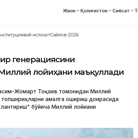
Жаҳон
Қозоғистон
Сиёсат
Т
нституциявий ислоҳот
Сайлов-2026
мир генерациясини
Миллий лойиҳани маъқуллади
 Қасим-Жомарт Тоқаев томонидан Миллий
н топшириқларни амалга ошириш доирасида
лантириш" бўйича Миллий лойиҳани