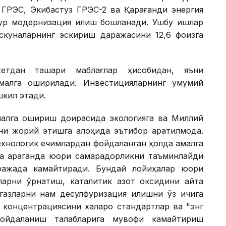
у ГРЭС, Экибастуз ГРЭС-2 ва Қарағанди энергия
қур модернизация қилиш бошланади. Ушбу ишлар
ускуналарнинг эскириш даражасини 12,6 фоизга
тдан ташқари маблағлар ҳисобидан, яъни
амалга оширилади. Инвестицияларнинг умумий
шкил этади.
малга ошириш доирасида экологияга ва Миллий
ни жорий этишга алоҳида эътибор қаратилмоқда.
технологик ечимлардан фойдаланган ҳолда амалга
а қараганда юқори самарадорликни таъминлайди
ражада камайтиради. Бундай лойиҳалар юқори
ларни ўрнатиш, каталитик азот оксидини қайта
азларни нам десулфуризация қилишни ўз ичига
 концентрациясини халқаро стандартлар ва "энг
ойдаланиш талабларига мувофиқ камайтириш