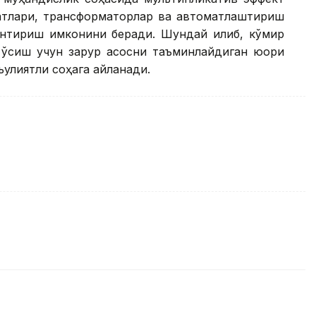
гатлари, трансформаторлар ва автоматлаштириш
антириш имконини беради. Шундай қилиб, кўмир
й ўсиш учун зарур асосни таъминлайдиган юқори
ъулиятли соҳага айланади.