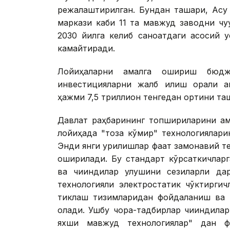
режалаштирилган. Бундан ташқари, Ақс
маркази каби 11 та мавжуд заводни чу
2030 йилга келиб саноатдаги асосий 
камайтиради.
Лойиҳаларни амалга ошириш бюдже
инвестицияларни жалб қилиш орқали 
ҳажми 7,5 триллион тенгедан ортиқни та
Давлат раҳбарининг топшириқларини а
лойиҳада "тоза кўмир" технологиялари
Энди янги қурилишлар фақат замонавий 
оширилади. Бу стандарт кўрсаткичларг
ва чиқиндилар улушини сезиларли да
технологияли электростатик чўктиргич
тиклаш тизимларидан фойдаланиш ва г
олади. Ушбу чора-тадбирлар чиқиндилар
яхши мавжуд технологиялар" дан ф