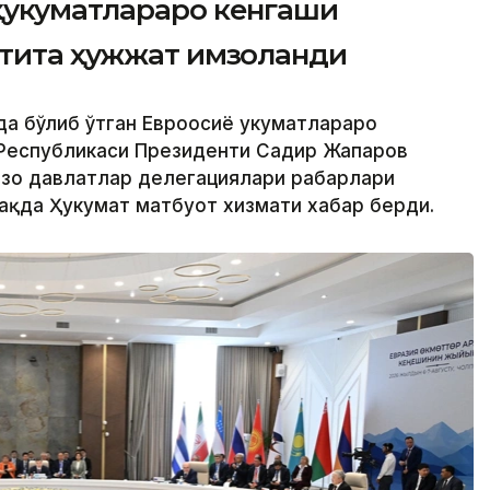
ҳукуматлараро кенгаши
лтита ҳужжат имзоланди
да бўлиб ўтган Евроосиё ҳукуматлараро
 Республикаси Президенти Садир Жапаров
ъзо давлатлар делегациялари раҳбарлари
ҳақда Ҳукумат матбуот хизмати хабар берди.