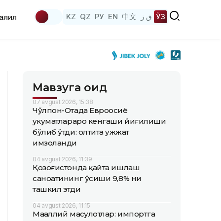
KZ
QZ
РУ
EN
中文
ق ز
ЎЗ
аҳлил
Мавзуга оид
07 avgust 2026, 15:38
Чўлпон-Отада Евроосиё
ҳукуматлараро кенгаши йиғилиши
бўлиб ўтди: олтита ҳужжат
имзоланди
04 avgust 2026, 11:39
Қозоғистонда қайта ишлаш
саноатининг ўсиши 9,8% ни
ташкил этди
04 avgust 2026, 11:15
Маҳаллий маҳсулотлар: импортга