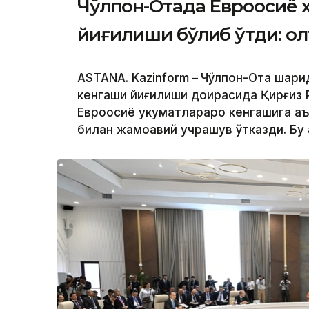
Чўлпон-Отада Евроосиё 
йиғилиши бўлиб ўтди: о
ASTANA. Kazinform
–
Чўлпон-Ота шаҳри
кенгаши йиғилиши доирасида Қирғиз
Евроосиё ҳукуматлараро кенгашига а
билан жамоавий учрашув ўтказди. Бу 