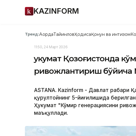
KAZINFORM
Ақорда
Тайинлов
Ҳодиса
Қонун ва интизом
Ко
Тренд:
11:50, 24 Март 2026
Ҳукумат Қозоғистонда кў
ривожлантириш бўйича 
ASTANА. Кazinform - Давлат раҳбари
қурултойнинг 5-йиғилишида берилга
Ҳукумат "Кўмир генерациясини ривож
маъқуллади.