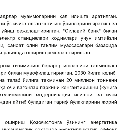
дрлар муаммоларини ҳал қилишга қаратилган.
и ўз ичига олган янги иш ўринларини яратиш ва
 қўйиш режалаштирилган. "Оилавий банк" билан
электр станциялари ходимлари учун имтиёзли
ри, саноат олий таълим муассасалари базасида
ам равишда ошириш режалаштирилган.
ергия тизимининг барқарор ишлашини таъминлаш
ри билан мувофиқлаштирилган. 2030 йилга келиб,
мча талаб йилига тахминан 20 миллион тоннани
ҳа очиқ вагонлар паркини кенгайтиришни (кунига
атузилмасини модернизация қилишни ва ички
индан айтиб бўладиган тариф йўлакларини жорий
 ошириш Қозоғистонга ўзининг энергетика
 муҳандислик соҳасида мультипликатив эффект