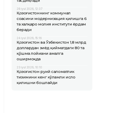
тасдиқлади
28 iyul 2026, 12:37
Қозоғистоннинг коммунал
соҳасини модернизация қилишга 6
та халқаро молия институти ёрдам
беради
24 iyul 2026, 15:16
Қозоғистон ва Ўзбекистон 1,8 млрд
доллардан зиёд қийматдаги 80 та
қўшма лойиҳани амалга
оширмоқда
23 iyul 2026, 10:10
Қозоғистон руҳий саломатлик
тизимини кенг кўламли ислоҳ
қилишни бошлайди