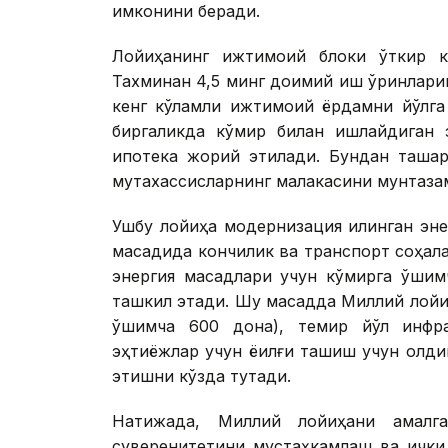
имконини беради.
Лойиҳанинг ижтимоий блоки ўткир ка
Тахминан 4,5 минг доимий иш ўринларин
кенг кўламли ижтимоий ёрдамни йўлга
биргаликда кўмир билан ишлайдиган 
ипотека жорий этилади. Бундан ташқа
мутахассисларнинг малакасини мунтаз
Ушбу лойиҳа модернизация қилинган эн
мақсадида кончилик ва транспорт соҳала
энергия мақсадлари учун кўмирга қўши
ташкил этади. Шу мақсадда Миллий лойи
қўшимча 600 дона), темир йўл инфр
эҳтиёжлар учун ёқилғи ташиш учун олд
этишни кўзда тутади.
Натижада, Миллий лойиҳани амалга
суверенитетини мустаҳкамлаш ва ички