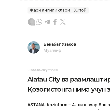
Жаҳон янгиликлари
Хитой
Бекабат Узаков
Муаллиф
08:00, 05 Август 2026
Alatau City ва рақамлашт
Қозоғистонга нима учун 
ASTANА. Кazinform – Ақлли шаҳар бошқ