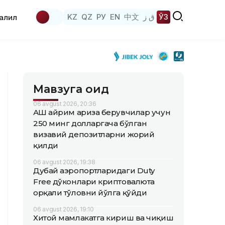
KZ
QZ
РУ
EN
中文
ق ز
ЎЗ
аҳлил
Мавзуга оид
06 avgust 2026, 20:36
АҚШ айрим ариза берувчилар учун
250 минг долларгача бўлган
визавий депозитларни жорий
қилди
06 avgust 2026, 19:38
Дубай аэропортларидаги Duty
Free дўконлари криптовалюта
орқали тўловни йўлга қўйди
06 avgust 2026, 19:10
Хитой мамлакатга кириш ва чиқиш