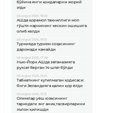
бўйича янги қоидаларни жорий
этди
06 avgust 2026, 18:40
АҚШда қорамол тақчиллиги мол
гўшти нархининг кескин ошишига
олиб келди
06 avgust 2026, 18:10
Туркияда туризм соҳасининг
даромади камайди
06 avgust 2026, 17:38
Нью-Йорк АҚШда эвтаназияга
рухсат берган 14-штат бўлди
06 avgust 2026, 16:41
Табиатнинг кутилмаган ҳодисаси:
Янги Зеландияга қалин қор ёғди
06 avgust 2026, 15:10
Олимлар Қуёш юзасининг
тарихдаги энг аниқ тасвирларини
эълон қилишди