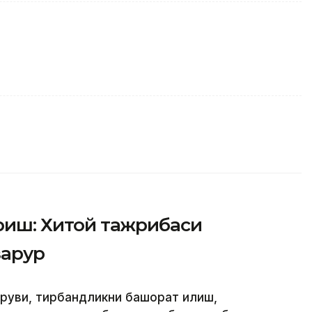
ириш: Хитой тажрибаси
зарур
аруви, тирбандликни башорат қилиш,