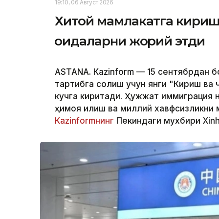
19:10, 06 Август 2026
Хитой мамлакатга кириш 
қоидаларни жорий этди
ASTANА. Кazinform — 15 сентябрдан б
тартибга солиш учун янги "Кириш ва 
кучга киритади. Ҳужжат иммиграция н
ҳимоя қилиш ва миллий хавфсизликни м
Кazinformнинг
Пекиндаги мухбири Xinh