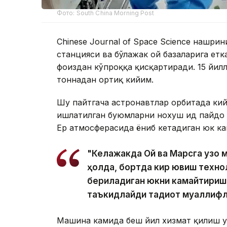
Фото: South China Morning Post
Chinese Journal of Space Science нашри
станцияси ва бўлажак ой базаларига етк
фоиздан кўпроққа қисқартиради. 15 йилл
тоннадан ортиқ кийим.
Шу пайтгача астронавтлар орбитада ки
ишлатилган буюмларни нохуш ҳид пайдо 
Ер атмосферасида ёниб кетадиган юк ка
"Келажакда Ой ва Марсга узоқ 
ҳолда, бортда кир ювиш техно
бериладиган юкни камайтириш у
таъкидлайди тадқиқот муаллифл
Машина камида беш йил хизмат қилиш у