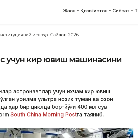
Жаҳон
Қозоғистон
Сиёсат
Т
нституциявий ислоҳот
Сайлов-2026
с учун кир ювиш машинасини
тчилар астронавтлар учун ихчам кир ювиш
ўлган қурилма ультра нозик туман ва озон
да ҳар бир циклда бор-йўғи 400 мл сув
form
South China Morning Post
га таяниб.