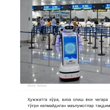
Фото: Xinhua
Ҳужжатга кўра, виза олиш ёки чегара 
тўғри келмайдиган маълумотлар тақдим