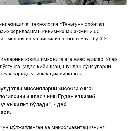
нинг ёзишича, технология «Тяньгун» орбитал
азиб бериладиган кийим-кечак ҳажмини 60
ик миссия ва уч кишилик экипаж учун бу 3,3
йимларини ювиш имконига эга эмас эдилар. Улар
бўлгунга қадар кийишган, шундан сўнг уларни
псулаларида утилизация қилишган.
муддатли миссияларни ҳисобга олган
логиясини ишлаб чиқиш Ердан етказиб
чун калит бўлади", - деб
ари.
чун мўлжалланган ва микрогравитациянинг