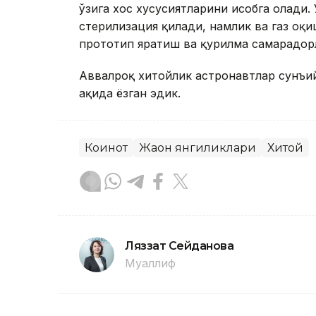
ўзига хос хусусиятларини ҳисобга олади
стерилизация қилади, намлик ва газ оқ
прототип яратиш ва қурилма самарадо
Аввалроқ хитойлик астронавтлар сунъи
ҳақида ёзган эдик.
Коинот
Жаҳон янгиликлари
Хитой
Ляззат Сейданова
Муаллиф