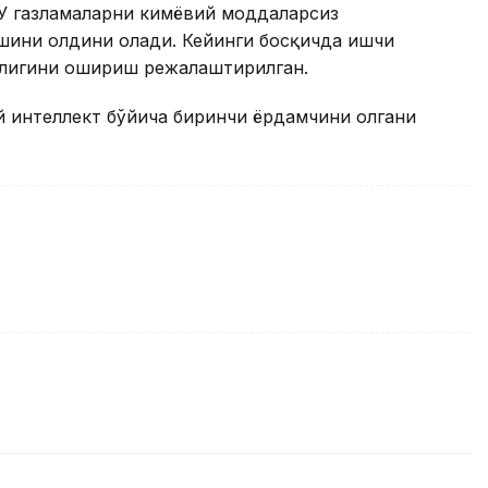
. У газламаларни кимёвий моддаларсиз
ишини олдини олади. Кейинги босқичда ишчи
рлигини ошириш режалаштирилган.
й интеллект бўйича биринчи ёрдамчини олгани