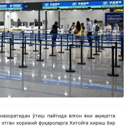
назоратидан ўтиш пайтида ёлғон ёки ҳақиқатга
 этган хорижий фуқароларга Хитойга кириш бир