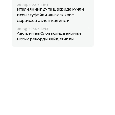
06 avgust 2026, 14:41
Италиянинг 27 та шаҳрида кучли
иссиқ туфайли «қизил» хавф
даражаси эълон қилинди
06 avgust 2026, 13:10
Австрия ва Словакияда аномал
иссиқ рекорди қайд этилди