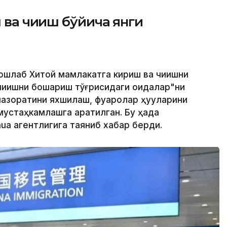
ва чиқиш бўйича янги
ошлаб Хитой мамлакатга кириш ва чиқишни
чиқишни бошқариш тўғрисидаги қоидалар"ни
азоратини яхшилаш, фуқаролар ҳуқуқларини
устаҳкамлашга қаратилган. Бу ҳақда
ua агентлигига таяниб хабар берди.