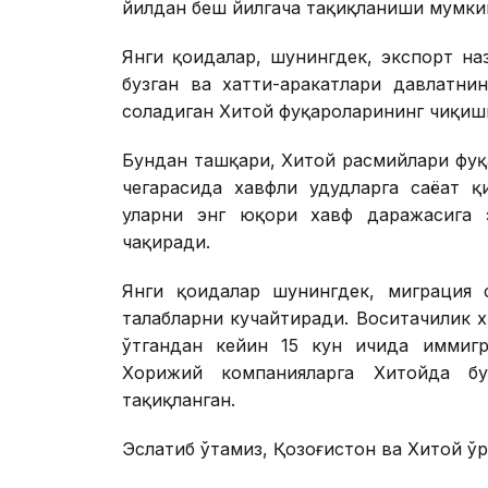
йилдан беш йилгача тақиқланиши мумки
Янги қоидалар, шунингдек, экспорт на
бузган ва хатти-ҳаракатлари давлатни
соладиган Хитой фуқароларининг чиқиши
Бундан ташқари, Хитой расмийлари фуқ
чегарасида хавфли ҳудудларга саёҳат 
уларни энг юқори хавф даражасига 
чақиради.
Янги қоидалар шунингдек, миграция с
талабларни кучайтиради. Воситачилик 
ўтгандан кейин 15 кун ичида иммигр
Хорижий компанияларга Хитойда бу
тақиқланган.
Эслатиб ўтамиз, Қозоғистон ва Хитой ў