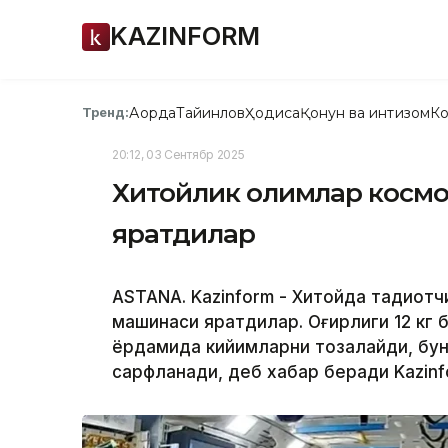
KAZINFORM
Ақорда
Тайинлов
Ҳодиса
Қонун ва интизом
Ко
Тренд:
20:12, 03 Сентябр 2025
Хитойлик олимлар космо
яратдилар
ASTANA. Kazinform - Хитойда тадқиқо
машинаси яратдилар. Оғирлиги 12 кг б
ёрдамида кийимларни тозалайди, бун
сарфланади, деб хабар беради Kazin