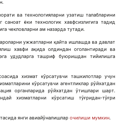
н.
зорати ва технологияларни узатиш талабларини
нг саноат ёки технологик хавфсизлигига таҳдид
га чекловларни ҳам назарда тутади.
ароларни ҳужжатларни қайта ишлашда ва давлат
қилиш хавфи ҳақида олдиндан огоҳлантиради ва
эга ҳудудларга ташриф буюришдан тийилишга
оҳасида хизмат кўрсатувчи ташкилотлар учун
хизматларини кўрсатувчи агентликлар рўйхатдан
ация органларида рўйхатдан ўтишлари шарт.
ндай хизматларни кўрсатиш тўғридан-тўғри
ртасида янги авиайўналишлар
очилиши мумкин
.