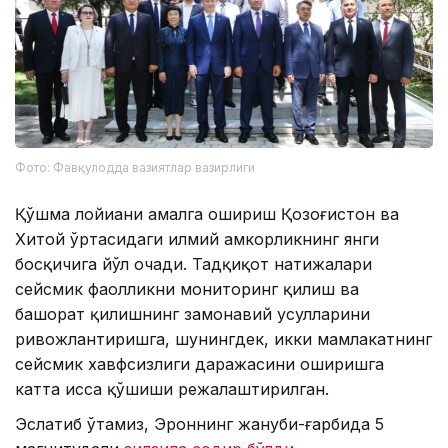
Фото: Фавқулодда вазиятлар вазирлиги
Қўшма лойиҳани амалга ошириш Қозоғистон ва
Хитой ўртасидаги илмий ҳамкорликнинг янги
босқичига йўл очади. Тадқиқот натижалари
сейсмик фаолликни мониторинг қилиш ва
башорат қилишнинг замонавий усулларини
ривожлантиришга, шунингдек, икки мамлакатнинг
сейсмик хавфсизлиги даражасини оширишга
катта ҳисса қўшиши режалаштирилган.
Эслатиб ўтамиз, Эроннинг жануби-ғарбида 5