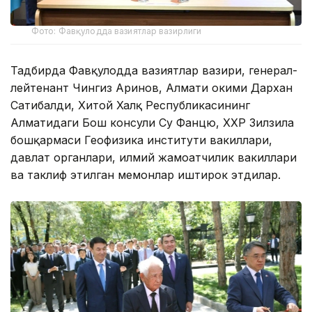
Фото: Фавқулодда вазиятлар вазирлиги
Тадбирда Фавқулодда вазиятлар вазири, генерал-
лейтенант Чингиз Аринов, Алмати ҳокими Дархан
Сатибалди, Хитой Халқ Республикасининг
Алматидаги Бош консули Су Фанцю, ХХР Зилзила
бошқармаси Геофизика институти вакиллари,
давлат органлари, илмий жамоатчилик вакиллари
ва таклиф этилган меҳмонлар иштирок этдилар.