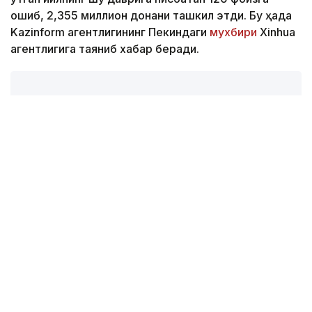
ошиб, 2,355 миллион донани ташкил этди. Бу ҳақда
Kazinform агентлигининг Пекиндаги
мухбири
Xinhua
агентлигига таяниб хабар беради.
Фото: Берик Табынбаев/Kazinform
Хабарнинг ҳаққонийлигига Хитой Автомобилсозлик