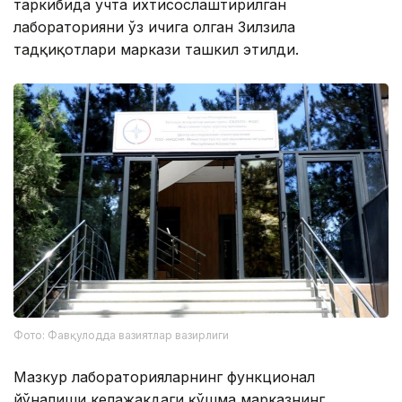
таркибида учта ихтисослаштирилган
лабораторияни ўз ичига олган Зилзила
тадқиқотлари маркази ташкил этилди.
Фото: Фавқулодда вазиятлар вазирлиги
Мазкур лабораторияларнинг функционал
йўналиши келажакдаги қўшма марказнинг