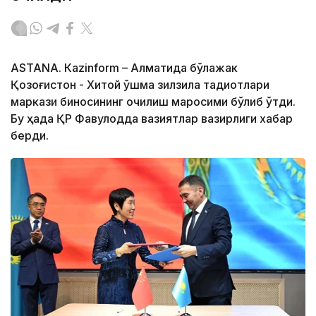
ASTANА. Кazinform – Алматида бўлажак
Қозоғистон - Хитой қўшма зилзила тадқиқотлари
маркази биносининг очилиш маросими бўлиб ўтди.
Бу ҳақда ҚР Фавқулодда вазиятлар вазирлиги хабар
берди.