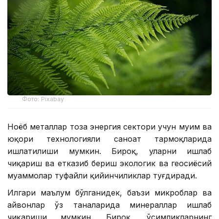
Фото: Рixabay
Ноёб металлар тоза энергия сектори учун муҳим ва
юқори технологияли саноат тармоқларида
ишлатилиши мумкин. Бироқ, уларни ишлаб
чиқариш ва етказиб бериш экологик ва геосиёсий
муаммолар туфайли қийинчиликлар туғдиради.
Илгари маълум бўлганидек, баъзи микроблар ва
ҳайвонлар ўз таналарида минераллар ишлаб
чиқариши мумкин. Бироқ, ўсимликларнинг