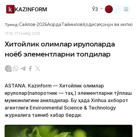
KAZINFORM
ЎЗ
Сайлов-2026
Ақорда
Тайинлов
Ҳодиса
Қонун ва интизо
Тренд:
17:10, 17 Ноябр 2025
Хитойлик олимлар қирққулоқларда
ноёб элементларни топдилар
ASTANА. Каzinform — Хитойлик олимлар
қирққулоқлар(папоротник — таҳ.) элементларни тўплаш
мумкинлигини аниқладилар. Бу ҳақда Xinhuа ахборот
агентлиги Environmental Science & Technology
журналига таяниб хабар берди.