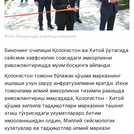
Фото: Фавқулодда вазиятлар вазирлиги
Бинонинг очилиши Қозоғистон ва Хитой ўртасида
сейсмик хавфсизлик соҳасидаги ҳамкорликни
ривожлантиришда муҳим босқичга айланди.
Қозоғистон томони бўлажак қўшма марказнинг
ишлаши учун зарур инфратузилмани яратди. Икки
томонлама илмий ҳамкорликни тизимли равишда
ривожлантириш мақсадида, Қозоғистон - Хитой
қўшма зилзила тадқиқотлари марказини ташкил
этиш тўғрисидаги ҳукуматлараро битим
имзоланишидан олдин, Миллий сейсмологик
кузатувлар ва тадқиқотлар илмий маркази