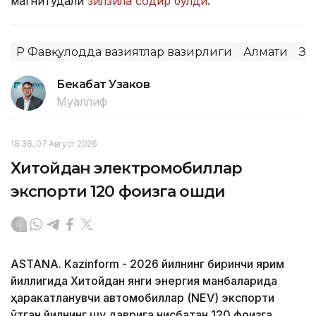
магнитудали
зилзила содир бўлди
.
ҚР Фавқулодда вазиятлар вазирлиги
Алмати
Зи
Бекабат Узаков
Муаллиф
18:38, 07 Август 2026
Хитойдан электромобиллар
экспорти 120 фоизга ошди
ASTANA. Kazinform - 2026 йилнинг биринчи ярим
йиллигида Хитойдан янги энергия манбаларида
ҳаракатланувчи автомобиллар (NEV) экспорти
ўтган йилнинг шу даврига нисбатан 120 фоизга