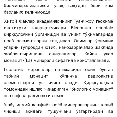
биоминерализацияси узоқ вақтдан бери кам
баҳоланиб келинмоқда.
Хитой Фанлар академиясининг Гуанчжоу геокимё
институти тадқиқотчилари Blechnum orientale
қирққулоғини ўрганишди ва унинг тўқималарида
ноёб элементларни топдилар. Олимлар ўсимлик
уларни тупроқдан ютиб, нанозаррачалар шаклида
жойлаштиришини аниқладилар. Кейин улар
монацит-(La) минерали сифатида кристалланади.
Геологик жараёнлар натижасида ҳосил бўлган
табиий монацит кўпинча радиоактив
элементларни ўз ичига олади. Қирққулоқлар
томонидан ишлаб чиқарилган "биологик монацит"
эса соф ва радиоактив эмас.
Ушбу илмий кашфиёт ноёб минералларнинг келиб
чиқиши ҳақидаги тушунчани ўзгартиради ва