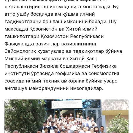
режалаштирилган иш моделига мос келади. Бу
ҳатто ушбу босқичда ҳам қўшма илмий
тадқиқотларни бошлаш имконини беради. Шу
мақсадда Қозоғистон ва Хитой илмий
ташкилотлари Қозоғистон Республикаси
Фавқулодда вазиятлар вазирлигининг
Сейсмологик кузатувлар ва тадқиқотлар бўйича
Миллий илмий маркази ва Хитой Халқ
Республикаси Зилзила бошқармаси Геофизика
институти ўртасида геофизика ва сейсмология
соҳасида илмий-техник ҳамкорлик бўйича ўзаро
англашув меморандумини имзоладилар.