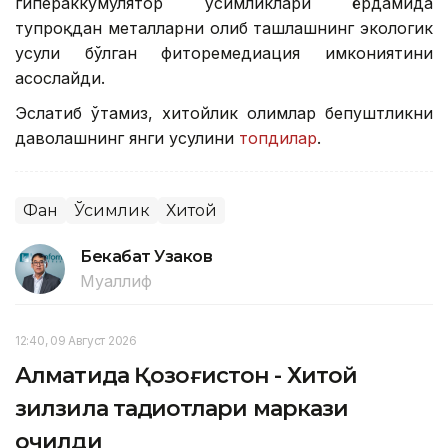
гипераккумулятор ўсимликлари ёрдамида
тупроқдан металларни олиб ташлашнинг экологик
усули бўлган фиторемедиация имкониятини
асослайди.
Эслатиб ўтамиз, хитойлик олимлар бепуштликни
даволашнинг янги усулини
топдилар
.
Фан
Ўсимлик
Хитой
Бекабат Узаков
Муаллиф
12:40, 09 Август 2026
Алматида Қозоғистон - Хитой
зилзила тадқиқотлари маркази
очилди