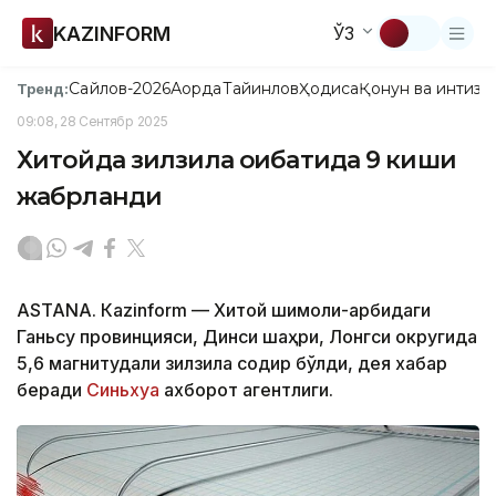
KAZINFORM
ЎЗ
Сайлов-2026
Ақорда
Тайинлов
Ҳодиса
Қонун ва интизо
Тренд:
09:08, 28 Сентябр 2025
Хитойда зилзила оқибатида 9 киши
жабрланди
ASTANА. Кazinform — Хитой шимоли-ғарбидаги
Ганьсу провинцияси, Динси шаҳри, Лонгси округида
5,6 магнитудали зилзила содир бўлди, дея хабар
беради
Синьхуа
ахборот агентлиги.