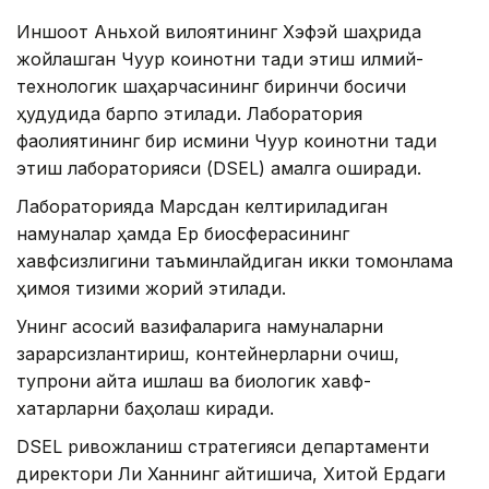
Иншоот Аньхой вилоятининг Хэфэй шаҳрида
жойлашган Чуқур коинотни тадқиқ этиш илмий-
технологик шаҳарчасининг биринчи босқичи
ҳудудида барпо этилади. Лаборатория
фаолиятининг бир қисмини Чуқур коинотни тадқиқ
этиш лабораторияси (DSEL) амалга оширади.
Лабораторияда Марсдан келтириладиган
намуналар ҳамда Ер биосферасининг
хавфсизлигини таъминлайдиган икки томонлама
ҳимоя тизими жорий этилади.
Унинг асосий вазифаларига намуналарни
зарарсизлантириш, контейнерларни очиш,
тупроқни қайта ишлаш ва биологик хавф-
хатарларни баҳолаш киради.
DSEL ривожланиш стратегияси департаменти
директори Ли Ханнинг айтишича, Хитой Ердаги