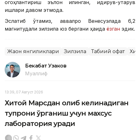
огоҳлантириш эълон қилинган, қидирув-қутқарув
ишлари давом этмоқда.
Эслатиб ўтамиз, аввалроқ Венесуэлада 6,2
магнитудали зилзила юз бергани ҳақида
ёзган
эдик.
Жаҳон янгиликлари
Зилзила
Табиий офат
Хит
Бекабат Узаков
Муаллиф
13:39, 07 Август 2026
Хитой Марсдан олиб келинадиган
тупроқни ўрганиш учун махсус
лаборатория қуради