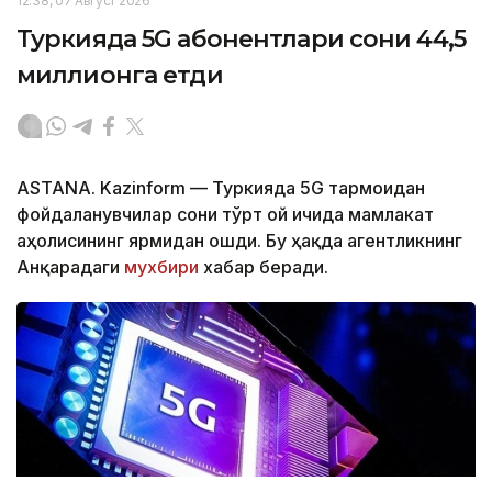
12:38, 07 Август 2026
Туркияда 5G абонентлари сони 44,5
миллионга етди
ASTANA. Kazinform — Туркияда 5G тармоғидан
фойдаланувчилар сони тўрт ой ичида мамлакат
аҳолисининг ярмидан ошди. Бу ҳақда агентликнинг
Анқарадаги
мухбири
хабар беради.