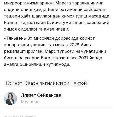
микроорганизмларнинг Марсга тарқалишининг
олдини олиш ҳамда Ерни эҳтимолий сайёрадан
ташқари ҳаёт шаклларидан ҳимоя қилиш мақсадида
Коинот тадқиқотлари бўйича қўмитанинг сайёравий
ҳимоя қоидаларига амал қилади.
«Тяньвэнь-3» миссияси доирасида коинот
аппаратини учириш тахминан 2028 йилга
режалаштирилган. Марс тупроғи намуналарини
йиғиш ва уларни Ерга етказиш эса 2031 йилда
амалга оширилиши кутилмоқда.
Коинот
Жаҳон янгиликлари
Хитой
Ляззат Сейданова
Муаллиф