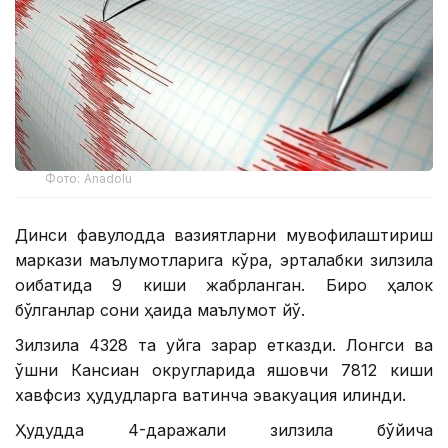
Фото: Anadolu
Динси фавқулодда вазиятларни мувофиқлаштириш
маркази маълумотларига кўра, эрталабки зилзила
оқибатида 9 киши жабрланган. Бироқ ҳалок
бўлганлар сони ҳақида маълумот йўқ.
Зилзила 4328 та уйга зарар етказди. Лонгси ва
қўшни Кансиан округларида яшовчи 7812 киши
хавфсиз ҳудудларга вақтинча эвакуация қилинди.
Ҳудудда 4-даражали зилзила бўйича