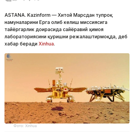
ASTANA. Kazinform — Хитой Марсдан тупроқ
намуналарини Ерга олиб келиш миссиясига
тайёргарлик доирасида сайёравий ҳимоя
лабораториясини қуришни режалаштирмоқда, деб
хабар беради
Xinhua
.
Фото: Xinhua