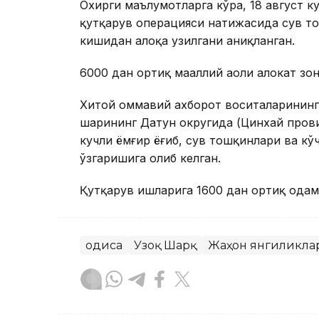
Охирги маълумотларга кўра, 18 август ку
қутқарув операцияси натижасида сув тош
кишидан алоқа узилгани аниқланган.
6000 дан ортиқ маҳаллий аҳоли ҳалокат зо
Хитой оммавий ахборот воситаларининг 
шаҳрининг Датун округида (Цинхай про
кучли ёмғир ёғиб, сув тошқинлари ва кў
ўзгаришига олиб келган.
Қутқарув ишларига 1600 дан ортиқ одам 
Ҳодиса
Узоқ Шарқ
Жаҳон янгиликла