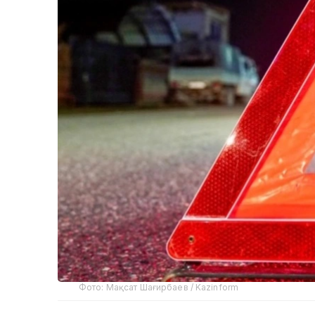
Фото: Мақсат Шағирбаев / Kazinform