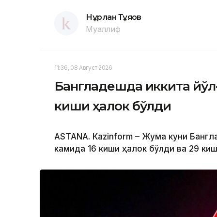
Нұрлан Тұяқов
Муаллиф
11:36, 08 Август 2026
Бангладешда иккита йўл
киши ҳалок бўлди
ASTANА. Кazinform – Жума куни Банг
камида 16 киши ҳалок бўлди ва 29 ки