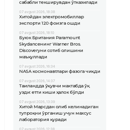
сабабли текширувдан ўтказилади
07 avgust 2026, 18:38
Хитойдан электромобиллар
экспорти 120 фоизга ошди
07 avgust 2026, 18:10
Буюк Британия Paramount
Skydanceнинг Warner Bros.
Discoveryни сотиб олишини
маъқуллади
07 avgust 2026, 16:34
NASA космонавтлари фазога чиқди
07 avgust 2026, 14:37
Таиландда ўқувчи мактабда ўқ
узди: етти киши ҳалок бўлди
07 avgust 2026, 13:39
Хитой Марсдан олиб келинадиган
тупроқни ўрганиш учун махсус
лаборатория қуради
07 avgust 2026, 12:38