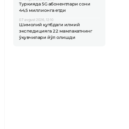
Туркияда 5G абонентлари сони
44,5 миллионга етди
07 avgust 2026, 12:10
Шимолий қутбдаги илмий
экспедицияга 22 мамлакатнинг
ўқувчилари йўл олишди