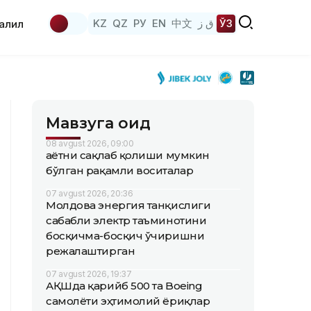
KZ
QZ
РУ
EN
中文
ق ز
ЎЗ
аҳлил
Мавзуга оид
08 avgust 2026, 09:00
Ҳаётни сақлаб қолиши мумкин
бўлган рақамли воситалар
07 avgust 2026, 20:36
Молдова энергия танқислиги
сабабли электр таъминотини
босқичма-босқич ўчиришни
режалаштирган
07 avgust 2026, 19:37
АҚШда қарийб 500 та Boeing
самолёти эҳтимолий ёриқлар