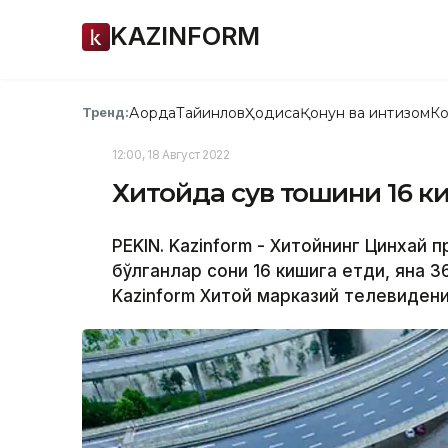
KAZINFORM
Ақорда
Тайинлов
Ҳодиса
Қонун ва интизом
Ко
Тренд:
12:00, 18 Август 2022
Хитойда сув тошқини 16 
PEKIN. Kazinform - Хитойнинг Цинхай 
бўлганлар сони 16 кишига етди, яна 3
Kazinform Хитой марказий телевидени