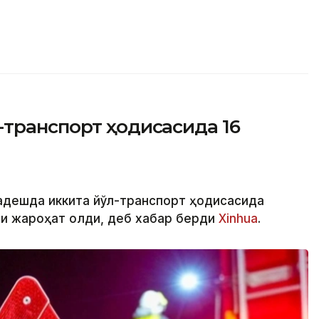
-транспорт ҳодисасида 16
ладешда иккита йўл-транспорт ҳодисасида
ши жароҳат олди, деб хабар берди
Xinhua
.