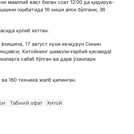
ни маҳаллий вақт билан соат 12:00 да қидирув-
қини оқибатида 16 киши ҳалок бўлгани, 36
насида қолиб кетган.
ёзишича, 17 август куни кечқурун Синин
винцияси, Хитойнинг шимоли-ғарбий қисмида)
чкиларга сабаб бўлган ва дарё ўзанлари
ва 160 техника жалб қилинган.
ри
Табиий офат
Хитой