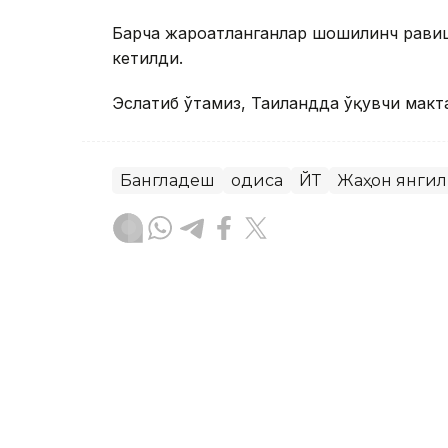
Барча жароҳатланганлар шошилинч равиш
кетилди.
Эслатиб ўтамиз, Таиландда ўқувчи макт
Бангладеш
Ҳодиса
ЙТҲ
Жаҳон янги
Бекабат Узаков
Муаллиф
09:00, 08 Август 2026