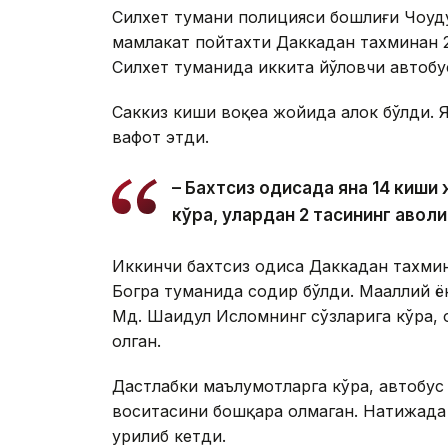
Силхет тумани полицияси бошлиғи Чоудҳ
мамлакат пойтахти Даккадан тахминан
Силхет туманида иккита йўловчи автобу
Саккиз киши воқеа жойида ҳалок бўлди. 
вафот этди.
– Бахтсиз ҳодисада яна 14 киш
кўра, улардан 2 тасининг аҳволи
Иккинчи бахтсиз ҳодиса Даккадан тахм
Богра туманида содир бўлди. Маҳаллий 
Мд. Шаҳидул Исломнинг сўзларига кўра, ҳ
олган.
Дастлабки маълумотларга кўра, автобус
воситасини бошқара олмаган. Натижада а
урилиб кетди.