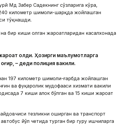
урй Мд Забер Садекнинг сўзларига кўра,
 240 километр шимоли-шарқда жойлашган
си тўқнашди.
Яна бир киши олган жароҳатларидан касалхонада
и жароҳат олди. Ҳозирги маълумотларга
 оғир, – деди полиция вакили.
инан 197 километр шимоли-ғарбда жойлашган
ёнғин ва фуқаролик мудофааси хизмати вакили
одисада 7 киши ҳалок бўлган ва 15 киши жароҳат
 ҳайдовчиси тезликни оширган ва транспорт
втобус йўл четида турган бир гуруҳ ишчиларга