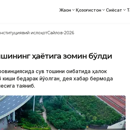
Жаҳон
Қозоғистон
Сиёсат
Т
нституциявий ислоҳот
Сайлов-2026
кишининг ҳаётига зомин бўлди
провинциясида сув тошқини оқибатида ҳалок
6 киши бедарак йўқолган, дея хабар бермоқда
есига таяниб.