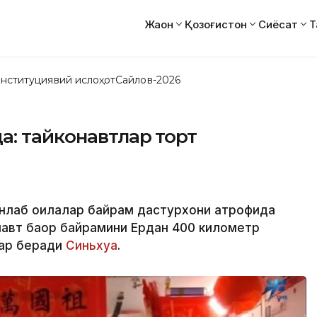
Жаҳон
Қозоғистон
Сиёсат
Т
нституциявий ислоҳот
Сайлов-2026
а: тайконавтлар торт
онлаб оилалар байрам дастурхони атрофида
навт баҳор байрамини Ердан 400 километр
бар беради
Синьхуа
.