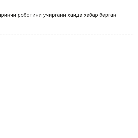
ринчи роботини учиргани ҳақида хабар берган
инадиган тупроқни ўрганиш