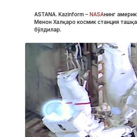
ASTANA. Kazinform –
NASA
нинг амери
Менон Халқаро космик станция ташқа
бўлдилар.