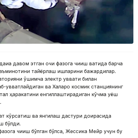
қиқа давом этган очиқ фазога чиқиш вақтида барча
таъминотини тайёрлаш ишларини бажардилар.
торияни қўшимча электр қуввати билан
б-қувватлайдиган ва Халқаро космик станциянинг
итал ҳаракатини енгиллаштирадиган кўчма қуёш
.
мат кўрсатиш ва янгилаш дастури доирасида
ш бўлди.
фазога чиқиш бўлган бўлса, Жессика Мейр учун бу