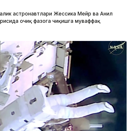
калик астронавтлари Жессика Мейр ва Анил
рисида очиқ фазога чиқишга муваффақ