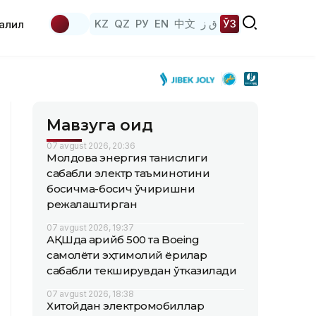
KZ
QZ
РУ
EN
中文
ق ز
ЎЗ
аҳлил
Мавзуга оид
07 avgust 2026, 20:36
Молдова энергия танқислиги
сабабли электр таъминотини
босқичма-босқич ўчиришни
режалаштирган
07 avgust 2026, 19:37
АҚШда қарийб 500 та Boeing
самолёти эҳтимолий ёриқлар
сабабли текширувдан ўтказилади
07 avgust 2026, 18:38
Хитойдан электромобиллар