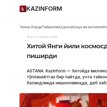
KAZINFORM
Ақорда
Тайинлов
Ҳодиса
Қонун ва интизом
Ко
Тренд:
15:40, 17 Феврал 2026
Хитой Янги йили космосд
пиширди
ASTANA. Kazinform — Хитойда милли
тўпланаётган бир пайтда, учта тайко
баландликда нишонламоқда, деб ха