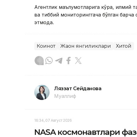
Агентлик маълумотларига кўра, илмий 
ва тиббий мониторинггача бўлган барч
этмоқда.
Коинот
Жаҳон янгиликлари
Хитой
Ляззат Сейданова
Муаллиф
16:34, 07 Август 2026
NASA космонавтлари фазо