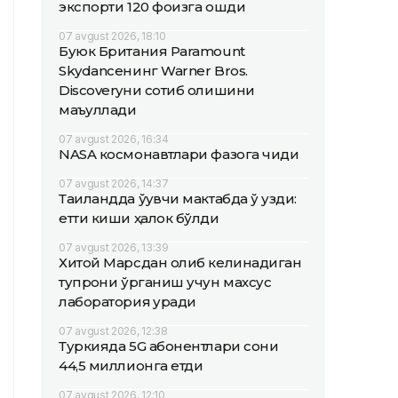
экспорти 120 фоизга ошди
07 avgust 2026, 18:10
Буюк Британия Paramount
Skydanceнинг Warner Bros.
Discoveryни сотиб олишини
маъқуллади
07 avgust 2026, 16:34
NASA космонавтлари фазога чиқди
07 avgust 2026, 14:37
Таиландда ўқувчи мактабда ўқ узди:
етти киши ҳалок бўлди
07 avgust 2026, 13:39
Хитой Марсдан олиб келинадиган
тупроқни ўрганиш учун махсус
лаборатория қуради
07 avgust 2026, 12:38
Туркияда 5G абонентлари сони
44,5 миллионга етди
07 avgust 2026, 12:10