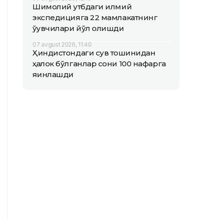
Шимолий қутбдаги илмий
экспедицияга 22 мамлакатнинг
ўқувчилари йўл олишди
07 avgust 2026, 11:40
Ҳиндистондаги сув тошқинидан
ҳалок бўлганлар сони 100 нафарга
яқинлашди