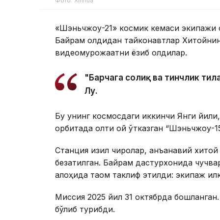
Фото: Xinhua
«Шэньчжоу-21» космик кемаси экипажи 
Байрам олдидан тайконавтлар Хитойнинг
видеомурожаатни ёзиб олдилар.
"Барчага соғлиқ ва тинчлик ти
Лу.
Бу унинг космосдаги иккинчи Янги йили,
орбитада олти ой ўтказган “Шэньчжоу-1
Станция қизил чироқлар, анъанавий хитой
безатилган. Байрам дастурхонида чучва
алоҳида таом таклиф этилди: экипаж ил
Миссия 2025 йил 31 октябрда бошланган. 
бўлиб турибди.