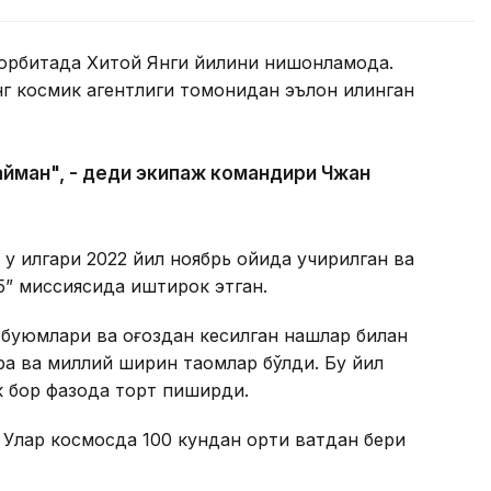
орбитада Хитой Янги йилини нишонламоқда.
 космик агентлиги томонидан эълон қилинган
лайман", - деди экипаж командири Чжан
 у илгари 2022 йил ноябрь ойида учирилган ва
5” миссиясида иштирок этган.
 буюмлари ва қоғоздан кесилган нақшлар билан
ра ва миллий ширин таомлар бўлди. Бу йил
к бор фазода торт пиширди.
Улар космосда 100 кундан ортиқ вақтдан бери