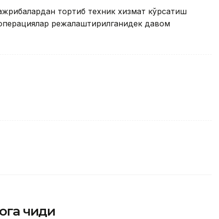
тажрибалардан тортиб техник хизмат кўрсатиш
а операциялар режалаштирилганидек давом
га чиқди