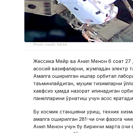
Photo credit: NASA
Жессика Мейр ва Анил Менон 6 соат 27 да
асосий вазифаларни, жумладан электр 
Амалга оширилган ишлар орбитал лабора
таъминлайдиган, муҳим тизимларни қўлла
хавфсиз ҳамда назорат қилинадиган орб
панелларини ўрнатиш учун асос яратади
Бу космик станцияни қуриш, техник хиз
амалга оширилган 281-чи очиқ фазога чиқи
Анил Менон учун бу биринчи марта очиқ 