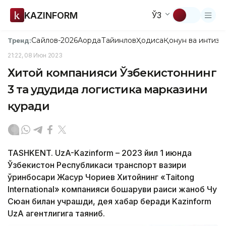
KAZINFORM
ЎЗ
Сайлов-2026
Ақорда
Тайинлов
Ҳодиса
Қонун ва интизо
Тренд:
21:22, 08 Июн 2023
Хитой компанияси Ўзбекистоннинг
3 та ҳудудида логистика марказини
қуради
TASHKENT. UzA-Kazinform – 2023 йил 1 июнда
Ўзбекистон Республикаси транспорт вазири
ўринбосари Жасур Чориев Хитойнинг «Taitong
International» компанияси бошқаруви раиси жаноб Чу
Сюан билан учрашди, дея хабар беради Kazinform
UzA агентлигига таяниб.