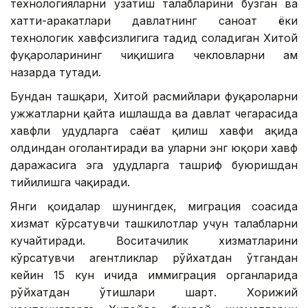
технологияларни узатиш талабларини бузган ва
хатти-ҳаракатлари давлатнинг саноат ёки
технологик хавфсизлигига таҳдид соладиган Хитой
фуқароларининг чиқишига чекловларни ҳам
назарда тутади.
Бундан ташқари, Хитой расмийлари фуқароларни
ҳужжатларни қайта ишлашда ва давлат чегарасида
хавфли ҳудудларга саёҳат қилиш хавфи ҳақида
олдиндан огоҳлантиради ва уларни энг юқори хавф
даражасига эга ҳудудларга ташриф буюришдан
тийилишга чақиради.
Янги қоидалар шунингдек, миграция соҳасида
хизмат кўрсатувчи ташкилотлар учун талабларни
кучайтиради. Воситачилик хизматларини
кўрсатувчи агентликлар рўйхатдан ўтгандан
кейин 15 кун ичида иммиграция органларида
рўйхатдан ўтишлари шарт. Хорижий