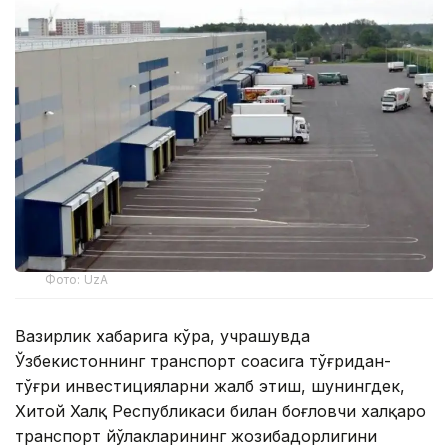
Фото: UzA
Вазирлик хабарига кўра, учрашувда
Ўзбекистоннинг транспорт соҳасига тўғридан-
тўғри инвестицияларни жалб этиш, шунингдек,
Хитой Халқ Республикаси билан боғловчи халқаро
транспорт йўлакларининг жозибадорлигини