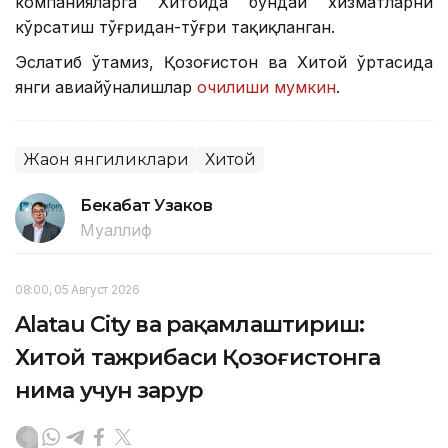
компанияларга Хитойда бундай хизматларни
кўрсатиш тўғридан-тўғри тақиқланган.
Эслатиб ўтамиз, Қозоғистон ва Хитой ўртасида
янги авиайўналишлар
очилиши мумкин
.
Жаҳон янгиликлари
Хитой
Бекабат Узаков
Муаллиф
08:00, 05 Август 2026
Alatau City ва рақамлаштириш:
Хитой тажрибаси Қозоғистонга
нима учун зарур