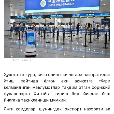
Фото: Xinhua
Ҳужжатга кўра, виза олиш ёки чегара назоратидан
ўтиш пайтида ёлғон ёки ҳақиқатга тўғри
келмайдиган маълумотлар тақдим этган хорижий
фуқароларга Хитойга кириш бир йилдан беш
йилгача тақиқланиши мумкин.
Янги қоидалар, шунингдек, экспорт назорати ва