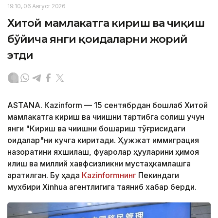
19:10, 06 Август 2026
Хитой мамлакатга кириш ва чиқиш
бўйича янги қоидаларни жорий
этди
ASTANА. Кazinform — 15 сентябрдан бошлаб Хитой
мамлакатга кириш ва чиқишни тартибга солиш учун
янги "Кириш ва чиқишни бошқариш тўғрисидаги
қоидалар"ни кучга киритади. Ҳужжат иммиграция
назоратини яхшилаш, фуқаролар ҳуқуқларини ҳимоя
қилиш ва миллий хавфсизликни мустаҳкамлашга
қаратилган. Бу ҳақда
Кazinformнинг
Пекиндаги
мухбири Xinhua агентлигига таяниб хабар берди.