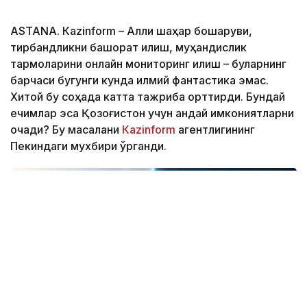
ASTANА. Кazinform – Ақлли шаҳар бошқаруви,
тирбандликни башорат қилиш, муҳандислик
тармоқларини онлайн мониторинг қилиш – буларнинг
барчаси бугунги кунда илмий фантастика эмас.
Хитой бу соҳада катта тажриба орттирди. Бундай
ечимлар эса Қозоғистон учун қандай имкониятларни
очади? Бу масалани
Кazinform
агентлигининг
Пекиндаги мухбири ўрганди.