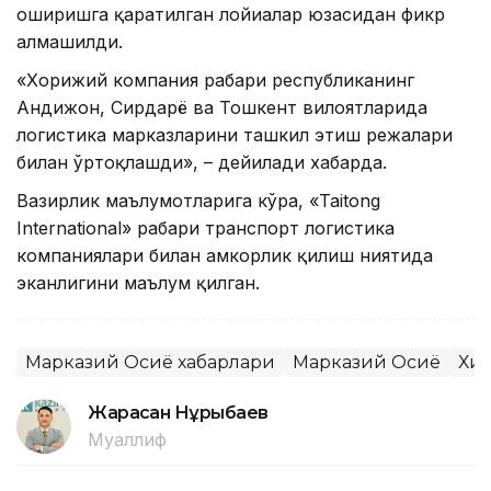
оширишга қаратилган лойиҳалар юзасидан фикр
алмашилди.
«Хорижий компания раҳбари республиканинг
Андижон, Сирдарё ва Тошкент вилоятларида
логистика марказларини ташкил этиш режалари
билан ўртоқлашди», – дейилади хабарда.
Вазирлик маълумотларига кўра, «Taitong
International» раҳбари транспорт логистика
компаниялари билан ҳамкорлик қилиш ниятида
эканлигини маълум қилган.
Марказий Осиё хабарлари
Марказий Осиё
Хи
Жарасқан Нұрыбаев
Муаллиф