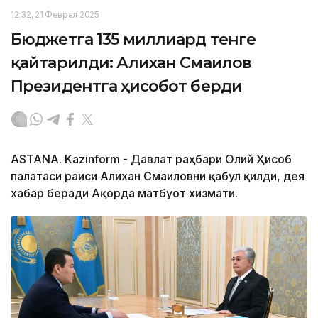
12:32, 21 Феврал 2025
Бюджетга 135 миллиард тенге
қайтарилди: Алихан Смаилов
Президентга ҳисобот берди
ASTANA. Kazinform - Давлат раҳбари Олий Ҳисоб
палатаси раиси Алихан Смаиловни қабул қилди, дея
хабар беради Ақорда матбуот хизмати.