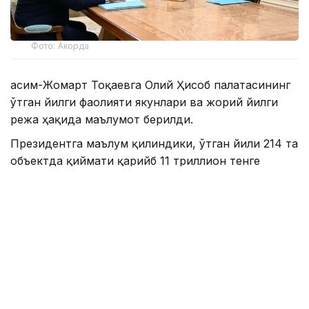
Фото: Акорда
Қасим-Жомарт Тоқаевга Олий Ҳисоб палатасининг
ўтган йилги фаолияти якунлари ва жорий йилги
режа ҳақида маълумот берилди.
Президентга маълум қилиндики, ўтган йили 214 та
объектда қиймати қарийб 11 триллион тенге
бўлган 27 та аудиторлик тадбири ўтказилган.
Натижада умумий қиймати 862 миллиард тенгега
тенг турли меъёрлар бузилгани аниқланган.
Текширувлар натижаларига кўра, 135 миллиард
тенге бюджетга қайтарилган. Бу 2023 йилда
тўланган суммадан беш баравар кўпдир.
Давлат раҳбарига қурилиш объектларининг
нархларини шакллантириш, қайта ишлаш саноати