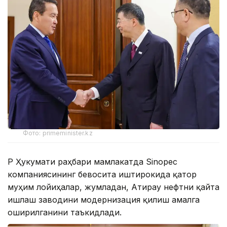
Фото: primeminister.kz
ҚР Ҳукумати раҳбари мамлакатда Sinopec
компаниясининг бевосита иштирокида қатор
муҳим лойиҳалар, жумладан, Атирау нефтни қайта
ишлаш заводини модернизация қилиш амалга
оширилганини таъкидлади.