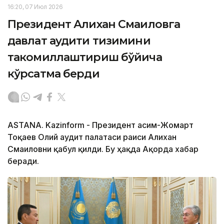
16:20, 07 Июл 2026
Президент Алихан Смаиловга
давлат аудити тизимини
такомиллаштириш бўйича
кўрсатма берди
ASTANA. Kazinform - Президент Қасим-Жомарт
Тоқаев Олий аудит палатаси раиси Алихан
Смаиловни қабул қилди. Бу ҳақда Ақорда хабар
беради.