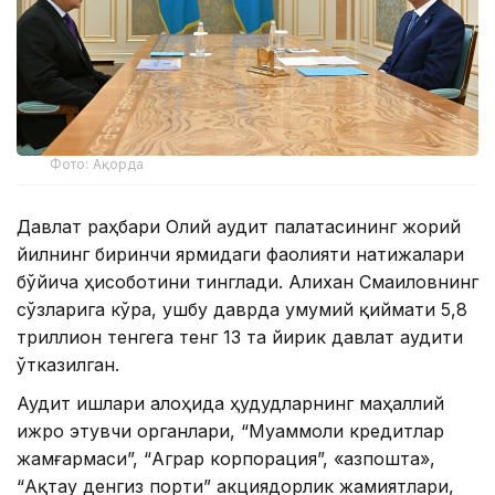
Фото: Ақорда
Давлат раҳбари Олий аудит палатасининг жорий
йилнинг биринчи ярмидаги фаолияти натижалари
бўйича ҳисоботини тинглади. Алихан Смаиловнинг
сўзларига кўра, ушбу даврда умумий қиймати 5,8
триллион тенгега тенг 13 та йирик давлат аудити
ўтказилган.
Аудит ишлари алоҳида ҳудудларнинг маҳаллий
ижро этувчи органлари, “Муаммоли кредитлар
жамғармаси”, “Аграр корпорация”, «Қазпошта»,
“Ақтау денгиз порти” акциядорлик жамиятлари,