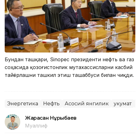
Бундан ташқари, Sinopec президенти нефть ва газ
соҳасида қозоғистонлик мутахассисларни касбий
тайёрлашни ташкил этиш ташаббуси билан чиқди.
Энергетика
Нефть
Асосий янгилик
Ҳукумат
Қ
Жарасқан Нұрыбаев
Муаллиф