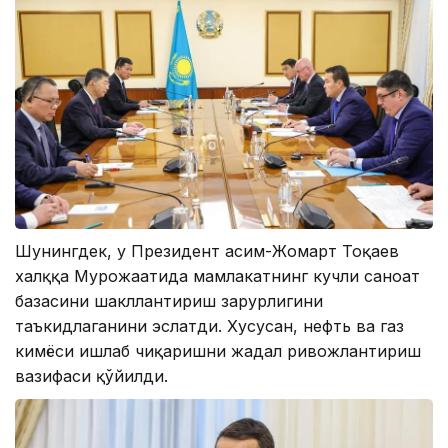
Шунингдек, у Президент Қасим-Жомарт Тоқаев
халққа Мурожаатида мамлакатнинг кучли саноат
базасини шакллантириш зарурлигини
таъкидлаганини эслатди. Хусусан, нефть ва газ
кимёси ишлаб чиқаришни жадал ривожлантириш
вазифаси қўйилди.