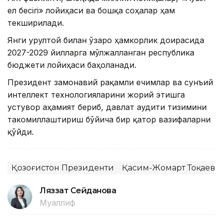
ел бесігі» лойиҳаси ва бошқа соҳалар ҳам
текширилади.
Янги Қурултой билан ўзаро ҳамкорлик доирасида
2027-2029 йилларга мўлжалланган республика
бюджети лойиҳаси баҳоланади.
Президент замонавий рақамли ечимлар ва сунъий
интеллект технологияларини жорий этишга
устувор аҳамият бериб, давлат аудити тизимини
такомиллаштириш бўйича бир қатор вазифаларни
қўйди.
Қозоғистон Президенти
Қасим-Жомарт Тоқаев
Ляззат Сейданова
Муаллиф