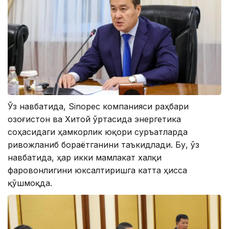
Ўз навбатида, Sinopec компанияси раҳбари
Қозоғистон ва Хитой ўртасида энергетика
соҳасидаги ҳамкорлик юқори суръатларда
ривожланиб бораётганини таъкидлади. Бу, ўз
навбатида, ҳар икки мамлакат халқи
фаровонлигини юксалтиришга катта ҳисса
қўшмоқда.