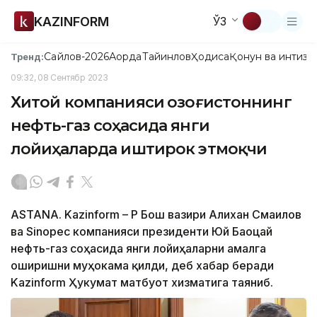
KAZINFORM
ЎЗ
Сайлов-2026
Ақорда
Тайинлов
Ҳодиса
Қонун ва интизо
Тренд:
09:32, 08 Сентябр 2023
Хитой компанияси Қозоғистоннинг
нефть-газ соҳасида янги
лойиҳаларда иштирок этмоқчи
ASTANA. Kazinform – ҚР Бош вазири Алихан Смаилов
ва Sinopec компанияси президенти Юй Баоцай
нефть-газ соҳасида янги лойиҳаларни амалга
оширишни муҳокама қилди, деб хабар беради
Kazinform Ҳукумат матбуот хизматига таяниб.