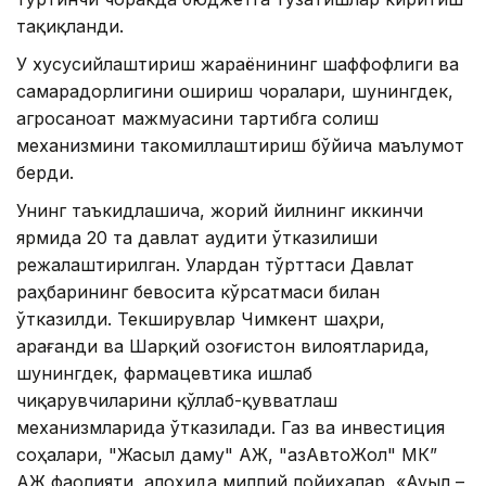
тақиқланди.
У хусусийлаштириш жараёнининг шаффофлиги ва
самарадорлигини ошириш чоралари, шунингдек,
агросаноат мажмуасини тартибга солиш
механизмини такомиллаштириш бўйича маълумот
берди.
Унинг таъкидлашича, жорий йилнинг иккинчи
ярмида 20 та давлат аудити ўтказилиши
режалаштирилган. Улардан тўрттаси Давлат
раҳбарининг бевосита кўрсатмаси билан
ўтказилди. Текширувлар Чимкент шаҳри,
Қарағанди ва Шарқий Қозоғистон вилоятларида,
шунингдек, фармацевтика ишлаб
чиқарувчиларини қўллаб-қувватлаш
механизмларида ўтказилади. Газ ва инвестиция
соҳалари, "Жасыл даму" АЖ, "ҚазАвтоЖол" МК”
АЖ фаолияти, алоҳида миллий лойиҳалар, «Ауыл –