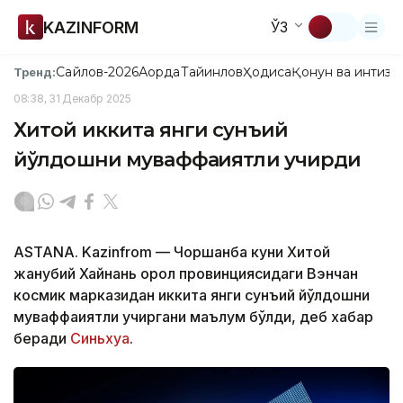
KAZINFORM
ЎЗ
Сайлов-2026
Ақорда
Тайинлов
Ҳодиса
Қонун ва интизо
Тренд:
08:38, 31 Декабр 2025
Хитой иккита янги сунъий
йўлдошни муваффақиятли учирди
ASTANA. Kazinfrom — Чоршанба куни Хитой
жанубий Хайнань орол провинциясидаги Вэнчан
космик марказидан иккита янги сунъий йўлдошни
муваффақиятли учиргани маълум бўлди, деб хабар
беради
Синьхуа
.