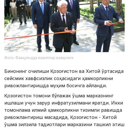
Фото: Фавқулодда вазиятлар вазирлиги
Бинонинг очилиши Қозоғистон ва Хитой ўртасида
сейсмик хавфсизлик соҳасидаги ҳамкорликни
ривожлантиришда муҳим босқичга айланди.
Қозоғистон томони бўлажак қўшма марказнинг
ишлаши учун зарур инфратузилмани яратди. Икки
томонлама илмий ҳамкорликни тизимли равишда
ривожлантириш мақсадида, Қозоғистон - Хитой
қўшма зилзила тадқиқотлари марказини ташкил этиш