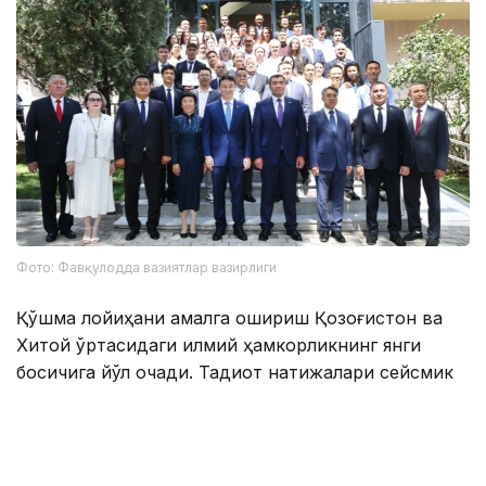
Фото: Фавқулодда вазиятлар вазирлиги
Қўшма лойиҳани амалга ошириш Қозоғистон ва
Хитой ўртасидаги илмий ҳамкорликнинг янги
босқичига йўл очади. Тадқиқот натижалари сейсмик
фаолликни мониторинг қилиш ва башорат
қилишнинг замонавий усулларини
ривожлантиришга, шунингдек, икки мамлакатнинг
сейсмик хавфсизлиги даражасини оширишга