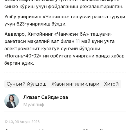
синаб кўриш учун фойдаланиш режалаштирилган.
Ушбу учирилиш «Чанчжэн» ташувчи ракета гуруҳи
учун 623-учирилиш бўлди.
Аввалроқ, Хитойнинг «Чанчжэн-6А» ташувчи-
ракетаси маҳаллий вақт билан 11 май куни учта
электромагнит кузатув сунъий йўлдоши
«Яогань-40-02» ни орбитага учиргани ҳақида хабар
берган эдик.
Сунъий йўлдош
Жаҳон янгиликлари
Хитой
Ляззат Сейданова
Муаллиф
12:40, 09 Август 2026