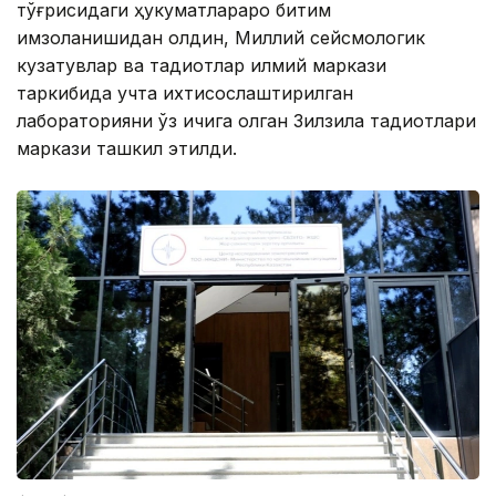
тўғрисидаги ҳукуматлараро битим
имзоланишидан олдин, Миллий сейсмологик
кузатувлар ва тадқиқотлар илмий маркази
таркибида учта ихтисослаштирилган
лабораторияни ўз ичига олган Зилзила тадқиқотлари
маркази ташкил этилди.