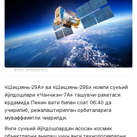
Фото: armenpress
«Шицзянь-29А» ва «Шицзянь-29Б» номли сунъий
йўлдошлари «Чанчжэн-7A» ташувчи-ракетаси
ёрдамида Пекин вақти билан соат 06:40 да
учирилиб, режалаштирилган орбиталарига
муваффақиятли чиқарилди.
Янги сунъий йўлдошлардан асосан космик
объектларни аниқлаш учун янги технологияларни