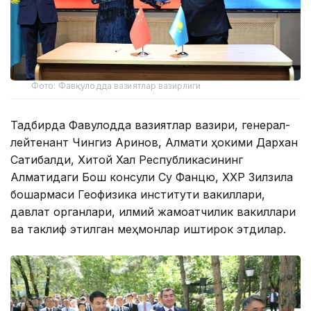
Фото: Фавқулодда вазиятлар вазирлиги
Тадбирда Фавқулодда вазиятлар вазири, генерал-
лейтенант Чингиз Аринов, Алмати ҳокими Дархан
Сатибалди, Хитой Халқ Республикасининг
Алматидаги Бош консули Су Фанцю, ХХР Зилзила
бошқармаси Геофизика институти вакиллари,
давлат органлари, илмий жамоатчилик вакиллари
ва таклиф этилган меҳмонлар иштирок этдилар.