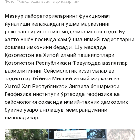
Фото: Фавқулодда вазиятлар вазирлиги
Мазкур лабораторияларнинг функционал
йўналиши келажакдаги қўшма марказнинг
режалаштирилган иш моделига мос келади. Бу
ҳатто ушбу босқичда ҳам қўшма илмий тадқиқотларни
бошлаш имконини беради. Шу мақсадда
Қозоғистон ва Хитой илмий ташкилотлари
Қозоғистон Республикаси Фавқулодда вазиятлар
вазирлигининг Сейсмологик кузатувлар ва
тадқиқотлар бўйича Миллий илмий маркази ва
Хитой Халқ Республикаси Зилзила бошқармаси
Геофизика институти ўртасида геофизика ва
сейсмология соҳасида илмий-техник ҳамкорлик
бўйича ўзаро англашув меморандумини
имзоладилар.