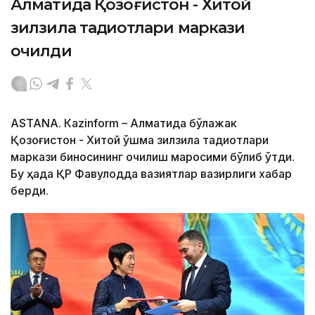
Алматида Қозоғистон - Хитой
зилзила тадқиқотлари маркази
очилди
ASTANА. Кazinform – Алматида бўлажак
Қозоғистон - Хитой қўшма зилзила тадқиқотлари
маркази биносининг очилиш маросими бўлиб ўтди.
Бу ҳақда ҚР Фавқулодда вазиятлар вазирлиги хабар
берди.