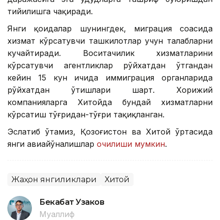
тийилишга чақиради.
Янги қоидалар шунингдек, миграция соҳасида
хизмат кўрсатувчи ташкилотлар учун талабларни
кучайтиради. Воситачилик хизматларини
кўрсатувчи агентликлар рўйхатдан ўтгандан
кейин 15 кун ичида иммиграция органларида
рўйхатдан ўтишлари шарт. Хорижий
компанияларга Хитойда бундай хизматларни
кўрсатиш тўғридан-тўғри тақиқланган.
Эслатиб ўтамиз, Қозоғистон ва Хитой ўртасида
янги авиайўналишлар
очилиши мумкин
.
Жаҳон янгиликлари
Хитой
Бекабат Узаков
Муаллиф