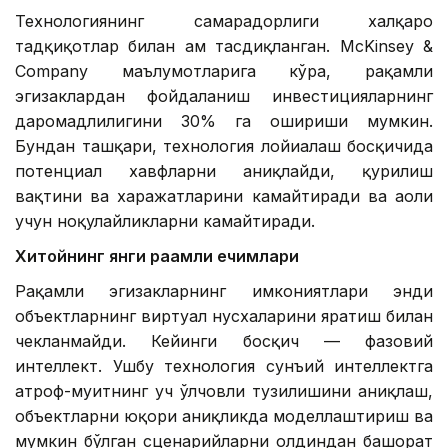
Технологиянинг самарадорлиги халқаро
тадқиқотлар билан ҳам тасдиқланган. McKinsey &
Company маълумотларига кўра, рақамли
эгизаклардан фойдаланиш инвестицияларнинг
даромадлилигини 30% га ошириши мумкин.
Бундан ташқари, технология лойиҳалаш босқичида
потенциал хавфларни аниқлайди, қурилиш
вақтини ва харажатларини камайтиради ва аҳоли
учун ноқулайликларни камайтиради.
Хитойнинг янги рақамли ечимлари
Рақамли эгизакларнинг имкониятлари энди
объектларнинг виртуал нусхаларини яратиш билан
чекланмайди. Кейинги босқич — фазовий
интеллект. Ушбу технология сунъий интеллектга
атроф-муҳитнинг уч ўлчовли тузилишини аниқлаш,
объектларни юқори аниқликда моделлаштириш ва
мумкин бўлган сценарийларни олдиндан башорат