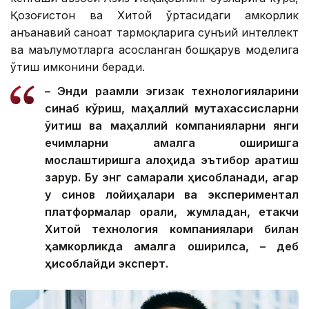
Қозоғистон ва Хитой ўртасидаги ҳамкорлик
анъанавий саноат тармоқларига сунъий интеллект
ва маълумотларга асосланган бошқарув моделига
ўтиш имконини беради.
– Энди рақамли эгизак технологияларини
синаб кўриш, маҳаллий мутахассисларни
ўқитиш ва маҳаллий компанияларни янги
ечимларни амалга оширишга
мослаштиришга алоҳида эътибор қаратиш
зарур. Бу энг самарали ҳисобланади, агар
у синов лойиҳалари ва экспериментал
платформалар орқали, жумладан, етакчи
Хитой технология компаниялари билан
ҳамкорликда амалга оширилса, – деб
ҳисоблайди эксперт.