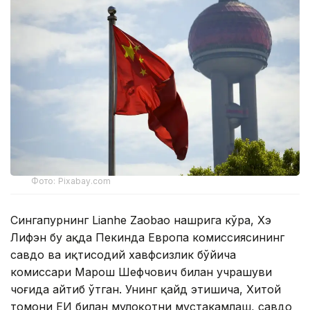
Фото: Pixabay.com
Сингапурнинг Lianhe Zaobao нашрига кўра, Хэ
Лифэн бу ҳақда Пекинда Европа комиссиясининг
савдо ва иқтисодий хавфсизлик бўйича
комиссари Марош Шефчович билан учрашуви
чоғида айтиб ўтган. Унинг қайд этишича, Хитой
томони ЕИ билан мулоқотни мустаҳкамлаш, савдо