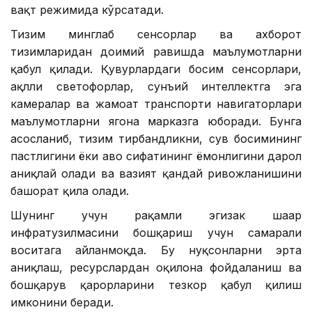
вақт режимида кўрсатади.
Тизим минглаб сенсорлар ва ахборот
тизимларидан доимий равишда маълумотларни
қабул қилади. Қувурлардаги босим сенсорлари,
ақлли светофорлар, сунъий интеллектга эга
камералар ва жамоат транспорти навигаторлари
маълумотларни ягона марказга юборади. Бунга
асосланиб, тизим тирбандликни, сув босимининг
пастлигини ёки ҳаво сифатининг ёмонлигини дарҳол
аниқлай олади ва вазият қандай ривожланишини
башорат қила олади.
Шунинг учун рақамли эгизак шаҳар
инфратузилмасини бошқариш учун самарали
воситага айланмоқда. Бу нуқсонларни эрта
аниқлаш, ресурслардан оқилона фойдаланиш ва
бошқарув қарорларини тезкор қабул қилиш
имконини беради.