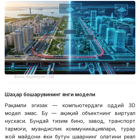
Фото: Kazinform / СИ
Шаҳар бошқарувининг янги модели
Рақамли эгизак — компьютердаги оддий 3D
модел эмас. Бу — ҳақиқий объектнинг виртуал
нусхаси. Бундай тизим бино, завод, транспорт
тармоғи, муҳандислик коммуникациялари, турар
жой майдони ёки бутун шаҳарнинг ҳолатини реал