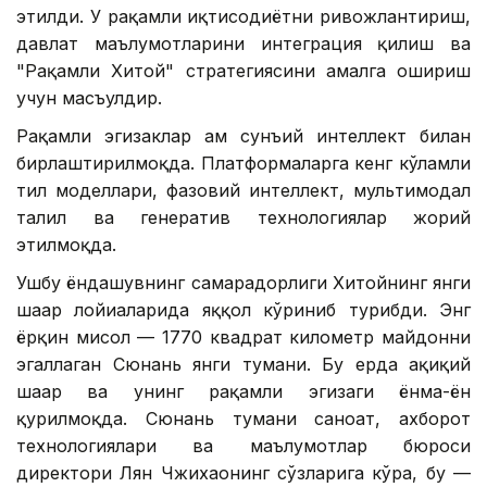
этилди. У рақамли иқтисодиётни ривожлантириш,
давлат маълумотларини интеграция қилиш ва
"Рақамли Хитой" стратегиясини амалга ошириш
учун масъулдир.
Рақамли эгизаклар ҳам сунъий интеллект билан
бирлаштирилмоқда. Платформаларга кенг кўламли
тил моделлари, фазовий интеллект, мультимодал
таҳлил ва генератив технологиялар жорий
этилмоқда.
Ушбу ёндашувнинг самарадорлиги Хитойнинг янги
шаҳар лойиҳаларида яққол кўриниб турибди. Энг
ёрқин мисол — 1770 квадрат километр майдонни
эгаллаган Сюнань янги тумани. Бу ерда ҳақиқий
шаҳар ва унинг рақамли эгизаги ёнма-ён
қурилмоқда. Сюнань тумани саноат, ахборот
технологиялари ва маълумотлар бюроси
директори Лян Чжихаонинг сўзларига кўра, бу —