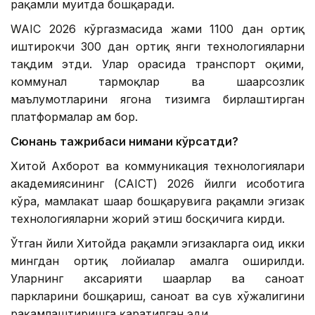
рақамли муҳитда бошқаради.
WAIC 2026 кўргазмасида жами 1100 дан ортиқ
иштирокчи 300 дан ортиқ янги технологияларни
тақдим этди. Улар орасида транспорт оқими,
коммунал тармоқлар ва шаҳарсозлик
маълумотларини ягона тизимга бирлаштирган
платформалар ҳам бор.
Сюнань тажрибаси нимани кўрсатди?
Хитой Ахборот ва коммуникация технологиялари
академиясининг (CAICT) 2026 йилги ҳисоботига
кўра, мамлакат шаҳар бошқарувига рақамли эгизак
технологияларни жорий этиш босқичига кирди.
Ўтган йили Хитойда рақамли эгизакларга оид икки
мингдан ортиқ лойиҳалар амалга оширилди.
Уларнинг аксарияти шаҳарлар ва саноат
паркларини бошқариш, саноат ва сув хўжалигини
рақамлаштиришга қаратилган эди.