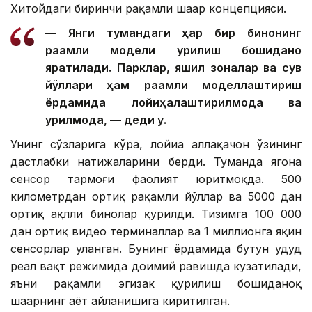
Хитойдаги биринчи рақамли шаҳар концепцияси.
— Янги тумандаги ҳар бир бинонинг
рақамли модели қурилиш бошиданоқ
яратилади. Парклар, яшил зоналар ва сув
йўллари ҳам рақамли моделлаштириш
ёрдамида лойиҳалаштирилмоқда ва
қурилмоқда, — деди у.
Унинг сўзларига кўра, лойиҳа аллақачон ўзининг
дастлабки натижаларини берди. Туманда ягона
сенсор тармоғи фаолият юритмоқда. 500
километрдан ортиқ рақамли йўллар ва 5000 дан
ортиқ ақлли бинолар қурилди. Тизимга 100 000
дан ортиқ видео терминаллар ва 1 миллионга яқин
сенсорлар уланган. Бунинг ёрдамида бутун ҳудуд
реал вақт режимида доимий равишда кузатилади,
яъни рақамли эгизак қурилиш бошиданоқ
шаҳарнинг ҳаёт айланишига киритилган.