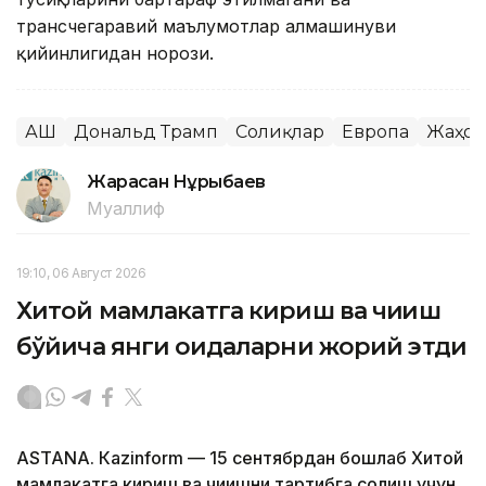
трансчегаравий маълумотлар алмашинуви
қийинлигидан норози.
АҚШ
Дональд Трамп
Солиқлар
Европа
Жаҳон
Жарасқан Нұрыбаев
Муаллиф
19:10, 06 Август 2026
Хитой мамлакатга кириш ва чиқиш
бўйича янги қоидаларни жорий этди
ASTANА. Кazinform — 15 сентябрдан бошлаб Хитой
мамлакатга кириш ва чиқишни тартибга солиш учун