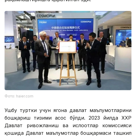
Фото: haier.com
Ушбу туртки учун ягона давлат маълумотларини
бошқариш тизими асос бўлди. 2023 йилда ХХР
Давлат ривожланиш ва ислоҳотлар комиссияси
қошида Давлат маълумотлар бошқармаси ташкил