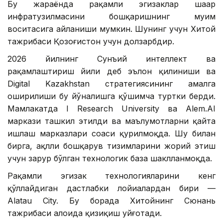
Бу жараёнда рақамли эгизаклар шаҳар
инфратузилмасини бошқаришнинг муҳим
воситасига айланиши мумкин. Шунинг учун Хитой
тажрибаси Қозоғистон учун долзарбдир.
2026 йилнинг Сунъий интеллект ва
рақамлаштириш йили деб эълон қилиниши ва
Digital Kazakhstan стратегиясининг амалга
оширилиши бу йўналишга қўшимча туртки берди.
Мамлакатда I Research University ва Alem.AI
маркази ташкил этилди ва маълумотларни қайта
ишлаш марказлари соҳаси қурилмоқда. Шу билан
бирга, ақлли бошқарув тизимларини жорий этиш
учун зарур бўлган технологик база шаклланмоқда.
Рақамли эгизак технологияларини кенг
қўллайдиган дастлабки лойиҳалардан бири —
Alatau City. Бу борада Хитойнинг Сюнань
тажрибаси алоҳида қизиқиш уйғотади.