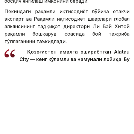
босқич янгилаш имконини беради.
Пекиндаги рақамли иқтисодиёт бўйича етакчи
эксперт ва Рақамли иқтисодиёт шаҳарлари глобал
альянсининг тадқиқот директори Ли Вэй Хитой
рақамли бошқарув соҳасида бой тажриба
тўплаганини таъкидлади.
— Қозоғистон амалга ошираётган Alatau
City — кенг кўламли ва намунали лойиҳа. Бу
йўналишдаги ўзаро манфаатли ҳамкорлик
бизга Қозоғистоннинг рақамли
трансформациясини тезлаштириш
имконини беради, — деди Ли Вэй.
Шу билан бирга, у Хитой тажрибасини ҳозиргидек
нусхалаш нотўғри эканлигини айтди. Экспертнинг
фикрича, технологиялар Қозоғистон қонунчилиги,
инфратузилмаси ва миллий ривожланиш
устуворликларига мослаштирилиши керак.