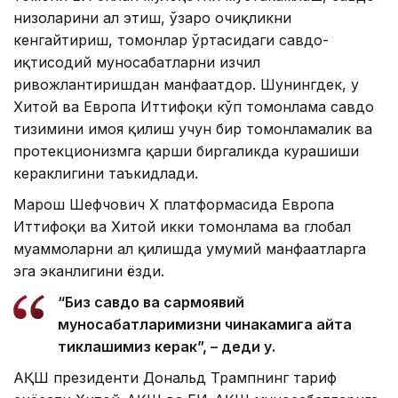
низоларини ҳал этиш, ўзаро очиқликни
кенгайтириш, томонлар ўртасидаги савдо-
иқтисодий муносабатларни изчил
ривожлантиришдан манфаатдор. Шунингдек, у
Хитой ва Европа Иттифоқи кўп томонлама савдо
тизимини ҳимоя қилиш учун бир томонламалик ва
протекционизмга қарши биргаликда курашиши
кераклигини таъкидлади.
Марош Шефчович Х платформасида Европа
Иттифоқи ва Хитой икки томонлама ва глобал
муаммоларни ҳал қилишда умумий манфаатларга
эга эканлигини ёзди.
“Биз савдо ва сармоявий
муносабатларимизни чинакамига қайта
тиклашимиз керак”, – деди у.
АҚШ президенти Дональд Трампнинг тариф