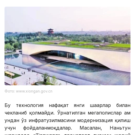
Фото: www.xiongan.gov.cn
Бу технология нафақат янги шаҳарлар билан
чекланиб қолмайди. Ўрнатилган мегаполислар ҳам
ундан ўз инфратузилмасини модернизация қилиш
учун фойдаланмоқдалар. Масалан, Наньтун