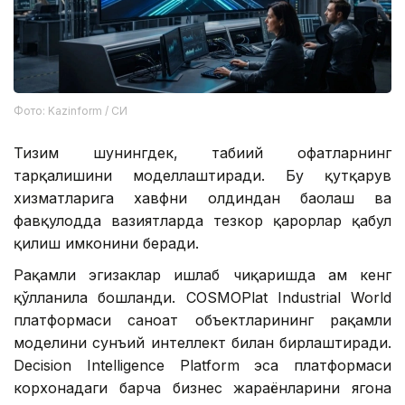
Фото: Kazinform / СИ
Тизим шунингдек, табиий офатларнинг
тарқалишини моделлаштиради. Бу қутқарув
хизматларига хавфни олдиндан баҳолаш ва
фавқулодда вазиятларда тезкор қарорлар қабул
қилиш имконини беради.
Рақамли эгизаклар ишлаб чиқаришда ҳам кенг
қўлланила бошланди. COSMOPlat Industrial World
платформаси саноат объектларининг рақамли
моделини сунъий интеллект билан бирлаштиради.
Decision Intelligence Platform эса платформаси
корхонадаги барча бизнес жараёнларини ягона