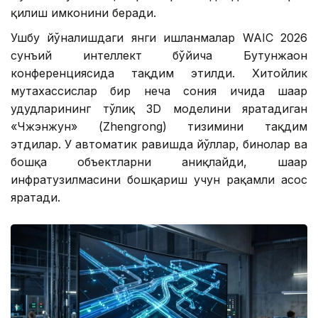
қилиш имконини беради.
Ушбу йўналишдаги янги ишланмалар WAIC 2026
сунъий интеллект бўйича Бутунжаҳон
конференциясида тақдим этилди. Хитойлик
мутахассислар бир неча сония ичида шаҳар
ҳудудларининг тўлиқ 3D моделини яратадиган
«Чжэнжун» (Zhengrong) тизимини тақдим
этдилар. У автоматик равишда йўллар, бинолар ва
бошқа объектларни аниқлайди, шаҳар
инфратузилмасини бошқариш учун рақамли асос
яратади.