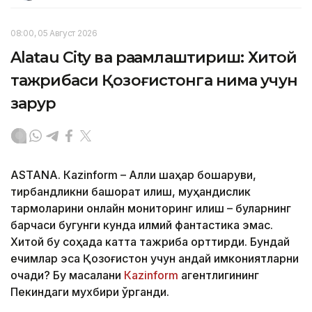
08:00, 05 Август 2026
Alatau City ва рақамлаштириш: Хитой
тажрибаси Қозоғистонга нима учун
зарур
ASTANА. Кazinform – Ақлли шаҳар бошқаруви,
тирбандликни башорат қилиш, муҳандислик
тармоқларини онлайн мониторинг қилиш – буларнинг
барчаси бугунги кунда илмий фантастика эмас.
Хитой бу соҳада катта тажриба орттирди. Бундай
ечимлар эса Қозоғистон учун қандай имкониятларни
очади? Бу масалани
Кazinform
агентлигининг
Пекиндаги мухбири ўрганди.