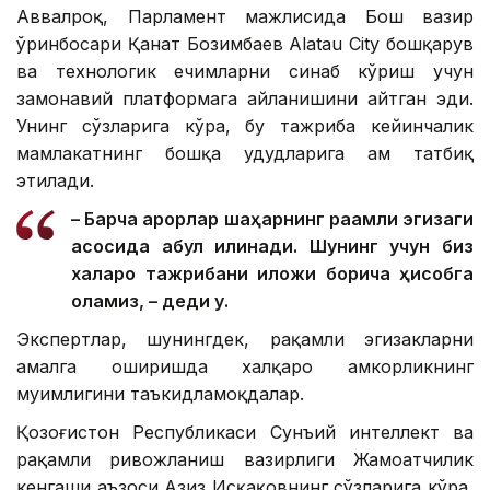
Аввалроқ, Парламент мажлисида Бош вазир
ўринбосари Қанат Бозимбаев Alatau City бошқарув
ва технологик ечимларни синаб кўриш учун
замонавий платформага айланишини айтган эди.
Унинг сўзларига кўра, бу тажриба кейинчалик
мамлакатнинг бошқа ҳудудларига ҳам татбиқ
этилади.
– Барча қарорлар шаҳарнинг рақамли эгизаги
асосида қабул қилинади. Шунинг учун биз
халқаро тажрибани иложи борича ҳисобга
оламиз, – деди у.
Экспертлар, шунингдек, рақамли эгизакларни
амалга оширишда халқаро ҳамкорликнинг
муҳимлигини таъкидламоқдалар.
Қозоғистон Республикаси Сунъий интеллект ва
рақамли ривожланиш вазирлиги Жамоатчилик
кенгаши аъзоси Азиз Исқақовнинг сўзларига кўра,