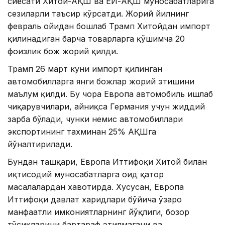
сиёсати Хитой-АҚШ ва ЕИ-АҚШ муносабатларига
сезиларли таъсир кўрсатди. Жорий йилнинг
февраль ойидан бошлаб Трамп Хитойдан импорт
қилинадиган барча товарларга қўшимча 20
фоизлик бож жорий қилди.
Трамп 26 март куни импорт қилинган
автомобилларга янги божлар жорий этишини
маълум қилди. Бу чора Европа автомобиль ишлаб
чиқарувчилари, айниқса Германия учун жиддий
зарба бўлади, чунки немис автомобиллари
экспортининг тахминан 25% АҚШга
йўналтирилади.
Бундан ташқари, Европа Иттифоқи Хитой билан
иқтисодий муносабатларга оид қатор
масалалардан хавотирда. Хусусан, Европа
Иттифоқи давлат харидлари бўйича ўзаро
манфаатли имкониятларнинг йўқлиги, бозор
тўсиқларини бартараф этилмагани ва