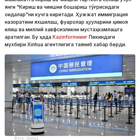
янги "Кириш ва чиқишни бошқариш тўғрисидаги
қоидалар"ни кучга киритади. Ҳужжат иммиграция
назоратини яхшилаш, фуқаролар ҳуқуқларини ҳимоя
қилиш ва миллий хавфсизликни мустаҳкамлашга
қаратилган. Бу ҳақда
Кazinformнинг
Пекиндаги
мухбири Xinhua агентлигига таяниб хабар берди.
Фото: Xinhua