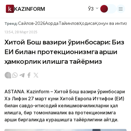
KAZINFORM
ЎЗ
Сайлов-2026
Ақорда
Тайинлов
Ҳодиса
Қонун ва интизо
Тренд:
13:54, 28 Март 2025
Хитой Бош вазири ўринбосари: Биз
ЕИ билан протекционизмга қарши
ҳамкорлик қилишга тайёрмиз
ASTANA. Kazinform – Хитой Бош вазири ўринбосари
Хэ Лифэн 27 март куни Хитой Европа Иттифоқи (ЕИ)
билан савдо-иқтисодий келишмовчиликларни ҳал
қилишга, бир томонламалик ва протекционизмга
қарши биргаликда курашишга тайёрлигини айтди.