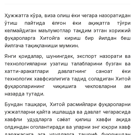
Ҳужжатга кўра, виза олиш ёки чегара назоратидан
ўтиш пайтида ёлғон ёки ҳақиқатга тўғри
келмайдиган маълумотлар тақдим этган хорижий
фуқароларга Хитойга кириш бир йилдан беш
йилгача тақиқланиши мумкин.
Янги қоидалар, шунингдек, экспорт назорати ва
технологияларни узатиш талабларини бузган ва
хатти-ҳаракатлари давлатнинг саноат ёки
технологик хавфсизлигига таҳдид соладиган Хитой
фуқароларининг чиқишига чекловларни ҳам
назарда тутади.
Бундан ташқари, Хитой расмийлари фуқароларни
ҳужжатларни қайта ишлашда ва давлат чегарасида
хавфли ҳудудларга саёҳат қилиш хавфи ҳақида
олдиндан огоҳлантиради ва уларни энг юқори хавф
даражасига эга ҳудудларга ташриф буюришдан