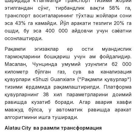
шаҳридада «Tianwang» транспорт тизими жорий
этилгандан сўнг, тирбандлик вақти 58% га,
транспорт воситаларининг тўхташ жойлари сони
эса 43% га камайди. Йўл ҳаракати тезлиги 20% га
ошди, бу эса 400 000 ҳайдовчи учун саёҳатни
осонлаштирди.
Рақамли эгизаклар ер ости муҳандислик
тармоқларини бошқариш учун ҳам фойдалидир.
Масалан, Чунцинда умумий узунлиги 62 000
километр бўлган газ, сув ва канализация
қувурлари «Shuzi Guanxian» ("Рақамли қувурлар")
тизими ёрдамида рақамлаштирилди. Платформа
қувурларнинг 38 хил параметрларини доимий
равишда кузатиб боради. Агар авария хавфи
мавжуд бўлса, у автоматик равишда ҳаракат
алгоритмини ишга туширади.
Alatau City ва рақамли трансформация