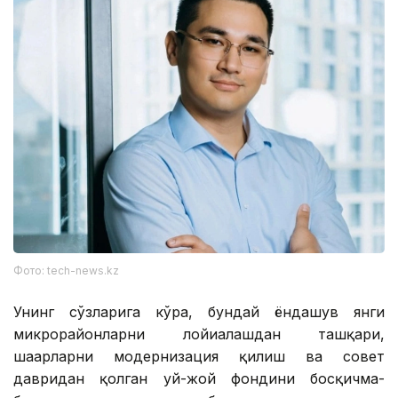
Фото: tech-news.kz
Унинг сўзларига кўра, бундай ёндашув янги
микрорайонларни лойиҳалашдан ташқари,
шаҳарларни модернизация қилиш ва совет
давридан қолган уй-жой фондини босқичма-