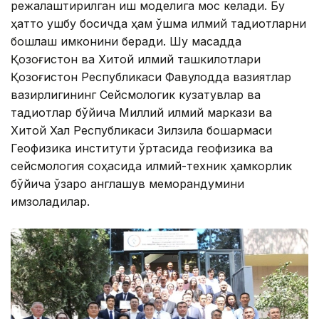
режалаштирилган иш моделига мос келади. Бу
ҳатто ушбу босқичда ҳам қўшма илмий тадқиқотларни
бошлаш имконини беради. Шу мақсадда
Қозоғистон ва Хитой илмий ташкилотлари
Қозоғистон Республикаси Фавқулодда вазиятлар
вазирлигининг Сейсмологик кузатувлар ва
тадқиқотлар бўйича Миллий илмий маркази ва
Хитой Халқ Республикаси Зилзила бошқармаси
Геофизика институти ўртасида геофизика ва
сейсмология соҳасида илмий-техник ҳамкорлик
бўйича ўзаро англашув меморандумини
имзоладилар.