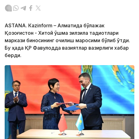
ASTANА. Кazinform – Алматида бўлажак
Қозоғистон - Хитой қўшма зилзила тадқиқотлари
маркази биносининг очилиш маросими бўлиб ўтди.
Бу ҳақда ҚР Фавқулодда вазиятлар вазирлиги хабар
берди.