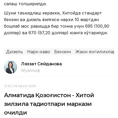
сақлаш топширилди.
Шуни таъкидлаш керакки, Хитойда стандарт
бензин ва дизель ёқилғиси нархи 10 мартдан
бошлаб мос равишда бир тонна учун 695 (100,90
доллар) ва 670 (97,20 доллар) юанга кўтарилди.
Дизель
Нарх-наво
Бензин
Жаҳон янгиликлар
Ляззат Сейданова
Муаллиф
12:40, 09 Август 2026
Алматида Қозоғистон - Хитой
зилзила тадқиқотлари маркази
очилди