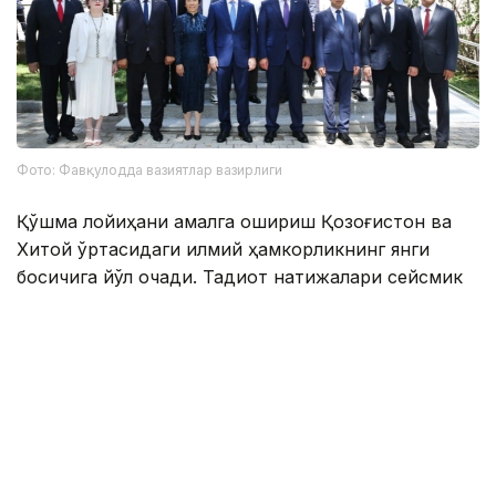
Фото: Фавқулодда вазиятлар вазирлиги
Қўшма лойиҳани амалга ошириш Қозоғистон ва
Хитой ўртасидаги илмий ҳамкорликнинг янги
босқичига йўл очади. Тадқиқот натижалари сейсмик
фаолликни мониторинг қилиш ва башорат
қилишнинг замонавий усулларини
ривожлантиришга, шунингдек, икки мамлакатнинг
сейсмик хавфсизлиги даражасини оширишга
катта ҳисса қўшиши режалаштирилган.
Эслатиб ўтамиз, Эроннинг жануби-ғарбида 5
магнитудали
зилзила содир бўлди
.