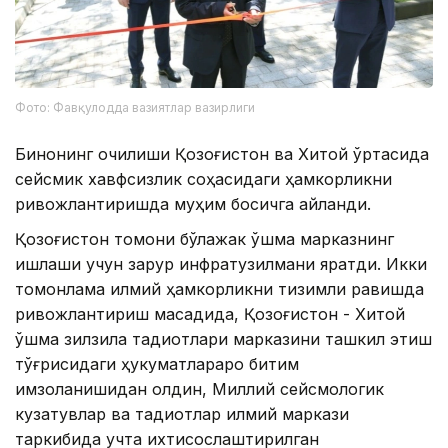
Фото: Фавқулодда вазиятлар вазирлиги
Бинонинг очилиши Қозоғистон ва Хитой ўртасида
сейсмик хавфсизлик соҳасидаги ҳамкорликни
ривожлантиришда муҳим босқичга айланди.
Қозоғистон томони бўлажак қўшма марказнинг
ишлаши учун зарур инфратузилмани яратди. Икки
томонлама илмий ҳамкорликни тизимли равишда
ривожлантириш мақсадида, Қозоғистон - Хитой
қўшма зилзила тадқиқотлари марказини ташкил этиш
тўғрисидаги ҳукуматлараро битим
имзоланишидан олдин, Миллий сейсмологик
кузатувлар ва тадқиқотлар илмий маркази
таркибида учта ихтисослаштирилган