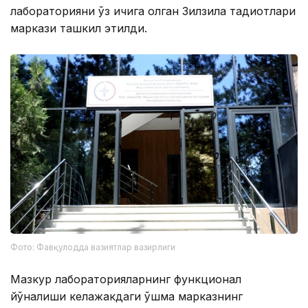
лабораторияни ўз ичига олган Зилзила тадқиқотлари
маркази ташкил этилди.
Фото: Фавқулодда вазиятлар вазирлиги
Мазкур лабораторияларнинг функционал
йўналиши келажакдаги қўшма марказнинг