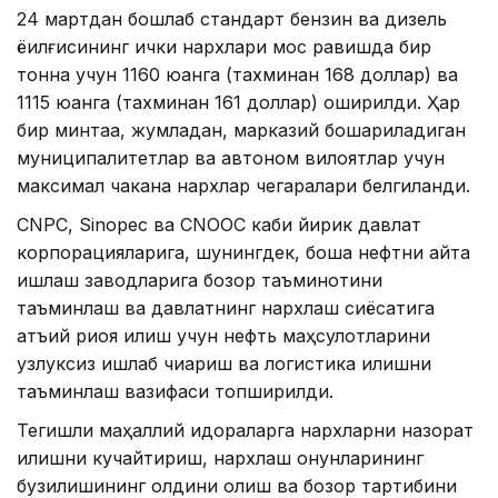
24 мартдан бошлаб стандарт бензин ва дизель
ёқилғисининг ички нархлари мос равишда бир
тонна учун 1160 юанга (тахминан 168 доллар) ва
1115 юанга (тахминан 161 доллар) оширилди. Ҳар
бир минтақа, жумладан, марказий бошқариладиган
муниципалитетлар ва автоном вилоятлар учун
максимал чакана нархлар чегаралари белгиланди.
CNPC, Sinopec ва CNOOC каби йирик давлат
корпорацияларига, шунингдек, бошқа нефтни қайта
ишлаш заводларига бозор таъминотини
таъминлаш ва давлатнинг нархлаш сиёсатига
қатъий риоя қилиш учун нефть маҳсулотларини
узлуксиз ишлаб чиқариш ва логистика қилишни
таъминлаш вазифаси топширилди.
Тегишли маҳаллий идораларга нархларни назорат
қилишни кучайтириш, нархлаш қонунларининг
бузилишининг олдини олиш ва бозор тартибини