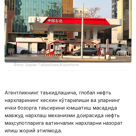
Фото: Берик Табынбаев/Kazinform
Агентликнинг таъкидлашича, глобал нефть
нархларининг кескин кўтарилиши ва уларнинг
ички бозорга таъсирини юмшатиш мақсадида
мавжуд нархлаш механизми доирасида нефть
маҳсулотларига вақтинчалик нархларни назорат
қилиш жорий этилмоқда.