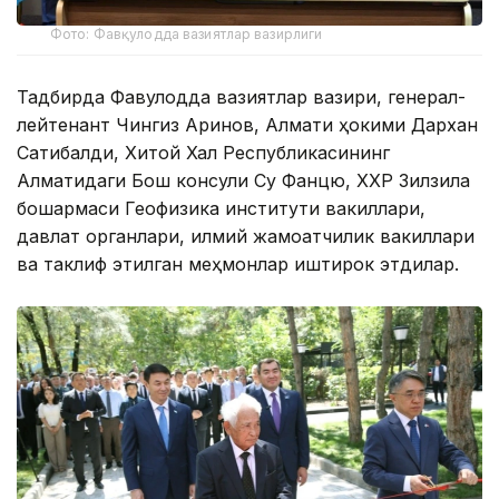
Фото: Фавқулодда вазиятлар вазирлиги
Тадбирда Фавқулодда вазиятлар вазири, генерал-
лейтенант Чингиз Аринов, Алмати ҳокими Дархан
Сатибалди, Хитой Халқ Республикасининг
Алматидаги Бош консули Су Фанцю, ХХР Зилзила
бошқармаси Геофизика институти вакиллари,
давлат органлари, илмий жамоатчилик вакиллари
ва таклиф этилган меҳмонлар иштирок этдилар.