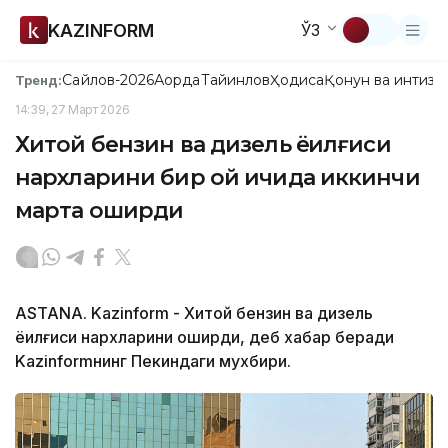
KAZINFORM
ЎЗ
Сайлов-2026
Ақорда
Тайинлов
Ҳодиса
Қонун ва интизо
Тренд:
14:39, 27 Март 2026
Хитой бензин ва дизель ёқилғиси
нархларини бир ой ичида иккинчи
марта оширди
ASTANA. Kazinform - Хитой бензин ва дизель
ёқилғиси нархларини оширди, деб хабар беради
Kazinformнинг Пекиндаги мухбири.