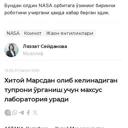
Бундан олдин NASA орбитага ўзининг биринчи
роботини учиргани ҳақида хабар берган эдик.
NASA
Коинот
Жаҳон янгиликлари
Ляззат Сейданова
Муаллиф
13:39, 07 Август 2026
Хитой Марсдан олиб келинадиган
тупроқни ўрганиш учун махсус
лаборатория қуради