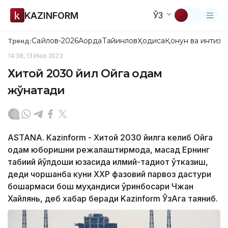
KAZINFORM
ЎЗ
Сайлов-2026
Ақорда
Тайинлов
Ҳодиса
Қонун ва интизо
Тренд:
14:38, 13 Июл 2023
Хитой 2030 йил Ойга одам
жўнатади
ASTANA. Kazinform - Хитой 2030 йилга келиб Ойга
одам юборишни режалаштирмоқда, мақсад Ернинг
табиий йўлдоши юзасида илмий-тадқиқот ўтказиш,
деди чоршанба куни ХХР фазовий парвоз дастури
бошқармаси бош муҳандиси ўринбосари Чжан
Хайлянь, деб хабар беради Kazinform ЎзАга таяниб.