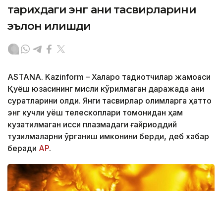
тарихдаги энг аниқ тасвирларини
эълон қилишди
ASTANА. Kazinform – Халқаро тадқиқотчилар жамоаси
Қуёш юзасининг мисли кўрилмаган даражада аниқ
суратларини олди. Янги тасвирлар олимларга ҳатто
энг кучли қуёш телескоплари томонидан ҳам
кузатилмаган иссиқ плазмадаги ғайриоддий
тузилмаларни ўрганиш имконини берди, деб хабар
беради
АP
.