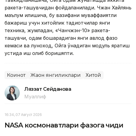
ракета-ташувчидан фойдаланилади. Чжан Хайлянь
маълум қилишича, бу вазифани муваффақиятли
бажариш учун хитойлик тадқиқотчилар янги
техника, жумладан, «Чанчжэн-10» ракета-
ташувчи, одам бошқарадиган янги авлод фазо
кемаси ва луноход, Ойга қўнадиган модуль яратиш
устида иш олиб боришяпти.
Коинот
Жаҳон янгиликлари
Хитой
Ляззат Сейданова
Муаллиф
16:34, 07 Август 2026
NASA космонавтлари фазога чиқди