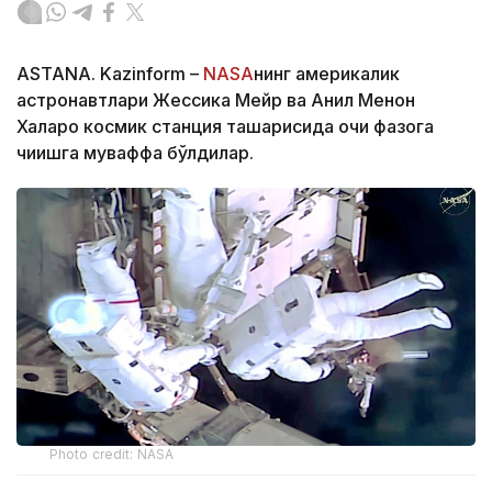
ASTANA. Kazinform –
NASA
нинг америкалик
астронавтлари Жессика Мейр ва Анил Менон
Халқаро космик станция ташқарисида очиқ фазога
чиқишга муваффақ бўлдилар.
Photo credit: NASA