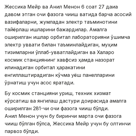
Жессика Мейр ва Анил Менон 6 соат 27 дақиқа
давом этган очиқ фазога чиқиш вақтида барча асосий
вазифаларни, жумладан электр таъминотини
тайёрлаш ишларини бажардилар. Амалга
оширилган ишлар орбитал лабораторияни қўшимча
электр қуввати билан таъминлайдиган, муҳим
тизимларни қўллаб-қувватлайдиган ва Халқаро
космик станциянинг хавфсиз ҳамда назорат
қилинадиган орбитал ҳаракатини
енгиллаштирадиган кўчма қуёш панелларини
ўрнатиш учун асос яратади.
Бу космик станцияни қуриш, техник хизмат
кўрсатиш ва янгилаш дастури доирасида амалга
оширилган 281-чи очиқ фазога чиқиш бўлди.
Анил Менон учун бу биринчи марта очиқ фазога
чиқиш бўлган бўлса, Жессика Мейр учун бу олтинчи
парвоз бўлди.