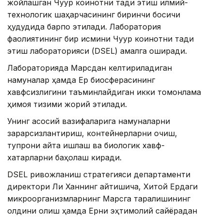
жойлашган Чуқур коинотни тадқиқ этиш илмий-
технологик шаҳарчасининг биринчи босқичи
ҳудудида барпо этилади. Лаборатория
фаолиятининг бир қисмини Чуқур коинотни тадқиқ
этиш лабораторияси (DSEL) амалга оширади.
Лабораторияда Марсдан келтириладиган
намуналар ҳамда Ер биосферасининг
хавфсизлигини таъминлайдиган икки томонлама
ҳимоя тизими жорий этилади.
Унинг асосий вазифаларига намуналарни
зарарсизлантириш, контейнерларни очиш,
тупроқни қайта ишлаш ва биологик хавф-
хатарларни баҳолаш киради.
DSEL ривожланиш стратегияси департаменти
директори Ли Ханнинг айтишича, Хитой Ердаги
микроорганизмларнинг Марсга тарқалишининг
олдини олиш ҳамда Ерни эҳтимолий сайёрадан