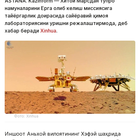
ASTANA. Kazinform — Хитой Марсдан тупроқ
намуналарини Ерга олиб келиш миссиясига
тайёргарлик доирасида сайёравий ҳимоя
лабораториясини қуришни режалаштирмоқда, деб
хабар беради
Xinhua
.
Фото: Xinhua
Иншоот Аньхой вилоятининг Хэфэй шаҳрида