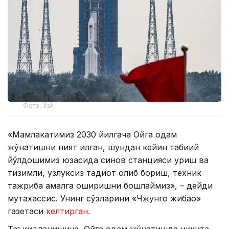
Фото: ЎзА
«Мамлакатимиз 2030 йилгача Ойга одам
жўнатишни ният қилган, шундан кейин табиий
йўлдошимиз юзасида синов станцияси қуриш ва
тизимли, узлуксиз тадқиқот олиб бориш, техник
тажриба амалга оширишни бошлаймиз», – дейди
мутахассис. Унинг сўзларини «Чжунго жибао»
газетаси
келтирган.
Таъкидланишича, Ойга одам жўнатишда иккита