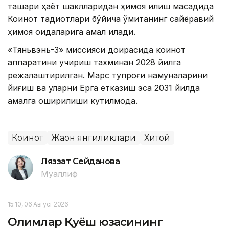
ташқари ҳаёт шаклларидан ҳимоя қилиш мақсадида
Коинот тадқиқотлари бўйича қўмитанинг сайёравий
ҳимоя қоидаларига амал қилади.
«Тяньвэнь-3» миссияси доирасида коинот
аппаратини учириш тахминан 2028 йилга
режалаштирилган. Марс тупроғи намуналарини
йиғиш ва уларни Ерга етказиш эса 2031 йилда
амалга оширилиши кутилмоқда.
Коинот
Жаҳон янгиликлари
Хитой
Ляззат Сейданова
Муаллиф
15:10, 06 Август 2026
Олимлар Қуёш юзасининг