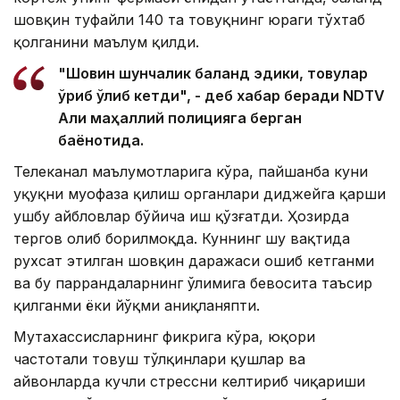
шовқин туфайли 140 та товуқнинг юраги тўхтаб
қолганини маълум қилди.
"Шовқин шунчалик баланд эдики, товуқлар
қўрқиб ўлиб кетди", - деб хабар беради NDTV
Али маҳаллий полицияга берган
баёнотида.
Телеканал маълумотларига кўра, пайшанба куни
ҳуқуқни муҳофаза қилиш органлари диджейга қарши
ушбу айбловлар бўйича иш қўзғатди. Ҳозирда
тергов олиб борилмоқда. Куннинг шу вақтида
рухсат этилган шовқин даражаси ошиб кетганми
ва бу паррандаларнинг ўлимига бевосита таъсир
қилганми ёки йўқми аниқланяпти.
Мутахассисларнинг фикрига кўра, юқори
частотали товуш тўлқинлари қушлар ва
ҳайвонларда кучли стрессни келтириб чиқариши