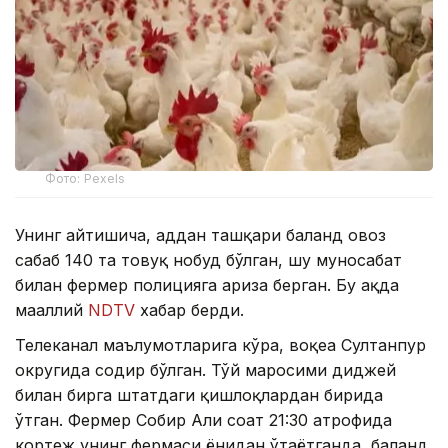
Фото: Pexels
Унинг айтишича, ҳаддан ташқари баланд овоз
сабаб 140 та товуқ нобуд бўлган, шу муносабат
билан фермер полицияга ариза берган. Бу ҳақда
маҳаллий
NDTV
хабар берди.
Телеканал маълумотларига кўра, воқеа Султанпур
округида содир бўлган. Тўй маросими диджей
билан бирга штатдаги қишлоқлардан бирида
ўтган. Фермер Собир Али соат 21:30 атрофида
кортеж унинг фермаси ёнидан ўтаётганда, баланд