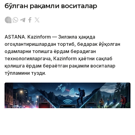
бўлган рақамли воситалар
ASTANA. Kazinform — Зилзила ҳақида
огоҳлантиришлардан тортиб, бедарак йўқолган
одамларни топишга ёрдам берадиган
технологияларгача, Кazinform ҳаётни сақлаб
қолишга ёрдам бераётган рақамли воситалар
тўпламини тузди.