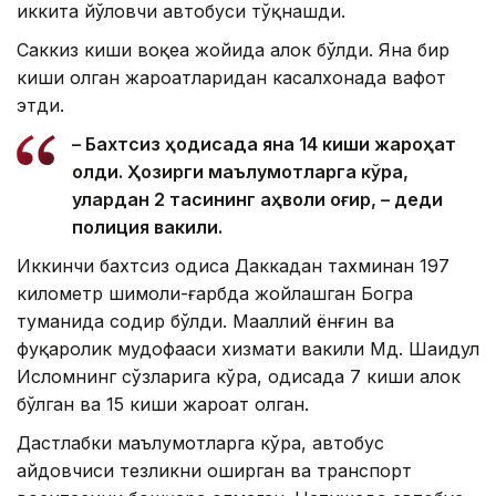
иккита йўловчи автобуси тўқнашди.
Саккиз киши воқеа жойида ҳалок бўлди. Яна бир
киши олган жароҳатларидан касалхонада вафот
этди.
– Бахтсиз ҳодисада яна 14 киши жароҳат
олди. Ҳозирги маълумотларга кўра,
улардан 2 тасининг аҳволи оғир, – деди
полиция вакили.
Иккинчи бахтсиз ҳодиса Даккадан тахминан 197
километр шимоли-ғарбда жойлашган Богра
туманида содир бўлди. Маҳаллий ёнғин ва
фуқаролик мудофааси хизмати вакили Мд. Шаҳидул
Исломнинг сўзларига кўра, ҳодисада 7 киши ҳалок
бўлган ва 15 киши жароҳат олган.
Дастлабки маълумотларга кўра, автобус
ҳайдовчиси тезликни оширган ва транспорт