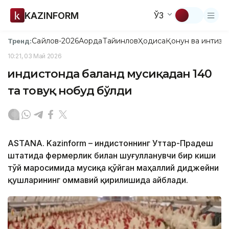
KAZINFORM
ЎЗ
Сайлов-2026
Ақорда
Тайинлов
Ҳодиса
Қонун ва интизо
Тренд:
10:21, 03 Май 2026
Ҳиндистонда баланд мусиқадан 140
та товуқ нобуд бўлди
ASTANA. Kazinform – Ҳиндистоннинг Уттар-Прадеш
штатида фермерлик билан шуғулланувчи бир киши
тўй маросимида мусиқа қўйган маҳаллий диджейни
қушларининг оммавий қирилишида айблади.