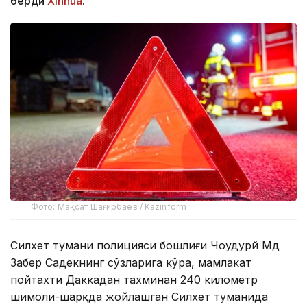
берди
Xinhua
.
Фото: Мақсат Шағирбаев / Kazinform
Силхет тумани полицияси бошлиғи Чоудҳурй Мд
Забер Садекнинг сўзларига кўра, мамлакат
пойтахти Даккадан тахминан 240 километр
шимоли-шарқда жойлашган Силхет туманида