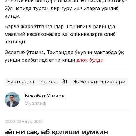
воситасини бошқара олмаган. Натижада автобус
йўл четида турган бир гуруҳ ишчиларга урилиб
кетди.
Барча жароҳатланганлар шошилинч равишда
маҳаллий касалхоналар ва клиникаларга олиб
кетилди.
Эслатиб ўтамиз, Таиландда ўқувчи мактабда ўқ
узиши оқибатида етти киши
ҳалок бўлди
.
Бангладеш
Ҳодиса
ЙТҲ
Жаҳон янгиликлари
Бекабат Узаков
Муаллиф
09:00, 08 Август 2026
Ҳаётни сақлаб қолиши мумкин