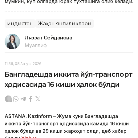
мумкин, кўп ҳолларда юрак тўхташига олиб келади.
Ҳиндистон
Жаҳон янгиликлари
Ляззат Сейданова
Муаллиф
11:36, 08 Август 2026
Бангладешда иккита йўл-транспорт
ҳодисасида 16 киши ҳалок бўлди
ASTANА. Кazinform – Жума куни Бангладешда
иккита йўл-транспорт ҳодисасида камида 16 киши
ҳалок бўлди ва 29 киши жароҳат олди, деб хабар