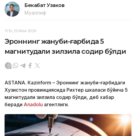
Бекабат Узаков
Муаллиф
11:10, 20 Июл 2026
Эроннинг жануби-ғарбида 5
магнитудали зилзила содир бўлди
ASTANА. Кazinform – Эроннинг жануби-ғарбидаги
Хузистон провинциясида Рихтер шкаласи бўйича 5
магнитудали зилзила содир бўлди, деб хабар
беради
Аnadolu
агентлиги.