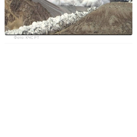
Фото: КЧС РТ
Ҳисобот матбуот анжуманида Тожикистон
Фавқулодда вазиятлар ва фуқаро муҳофазаси
қўмитаси раиси Ражабали Раҳмонали ҳисобот
даврида мамлакатда табиий хусусиятдаги 741 та
фавқулодда вазият қайд этилганини маълум
қилди.
Аҳоли ва иқтисодиётга энг катта зарарни қор
кўчкилари ва сел оқимлари етказган. Олти ой
давомида республика ҳудудида 508 та қор
кўчкиси ва 123 та сел содир бўлгани қайд этилган.