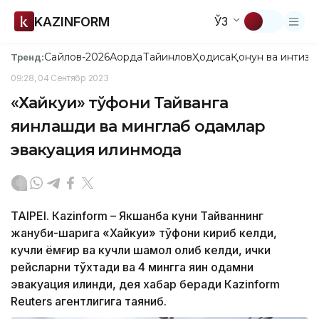
KAZINFORM
ЎЗ
Сайлов-2026
Ақорда
Тайинлов
Ҳодиса
Қонун ва интизо
Тренд:
09:28, 04 Сентябр 2023
«Хайкуи» тўфони Тайванга
яқинлашди ва минглаб одамлар
эвакуация қилинмоқда
ТАIPEI. Кazinform – Якшанба куни Тайваннинг
жануби-шарқига «Хайкуи» тўфони кириб келди,
кучли ёмғир ва кучли шамол олиб келди, ички
рейсларни тўхтади ва 4 мингга яқин одамни
эвакуация қилинди, дея хабар беради Кazinform
Reuters агентлигига таяниб.