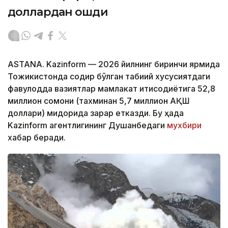
доллардан ошди
ASTANA. Kazinform — 2026 йилнинг биринчи ярмида
Тожикистонда содир бўлган табиий хусусиятдаги
фавқулодда вазиятлар мамлакат иқтисодиётига 52,8
миллион сомони (тахминан 5,7 миллион АҚШ
доллари) миқдорида зарар етказди. Бу ҳақда
Kazinform агентлигининг Душанбедаги
мухбири
хабар беради.