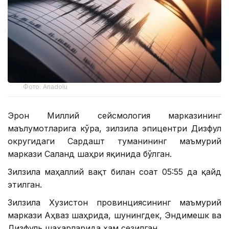
Фото: Аnadolu
Эрон Миллий сейсмология марказининг
маълумотларига кўра, зилзила эпицентри Дизфул
округидаги Сардашт туманининг маъмурий
маркази Саланд шаҳри яқинида бўлган.
Зилзила маҳаллий вақт билан соат 05:55 да қайд
этилган.
Зилзила Хузистон провинциясининг маъмурий
маркази Аҳваз шаҳрида, шунингдек, Эндимешк ва
Дизфуль шаҳарларида ҳам сезилган.