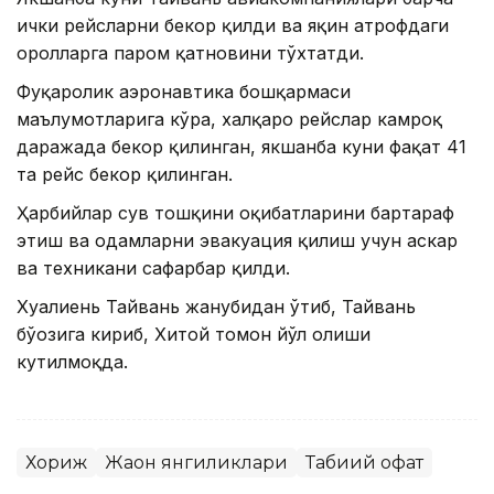
ички рейсларни бекор қилди ва яқин атрофдаги
оролларга паром қатновини тўхтатди.
Фуқаролик аэронавтика бошқармаси
маълумотларига кўра, халқаро рейслар камроқ
даражада бекор қилинган, якшанба куни фақат 41
та рейс бекор қилинган.
Ҳарбийлар сув тошқини оқибатларини бартараф
этиш ва одамларни эвакуация қилиш учун аскар
ва техникани сафарбар қилди.
Хуалиень Тайвань жанубидан ўтиб, Тайвань
бўғозига кириб, Хитой томон йўл олиши
кутилмоқда.
Хориж
Жаҳон янгиликлари
Табиий офат