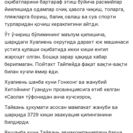
оқибатларини бартараф этиш бўйича расмийлар
йиғилишида одамлар очиқ ҳавога чиқиш, тоғларга,
пляжларга бориш, балиқ овлаш ва сув спорти
турларидан қочиш кераклигини айтди.
Ўт ўчириш бўлимининг маълум қилишича,
шарқдаги Хуалиень округида дарахт юк машинаси
устига қулаши оқибатида икки киши енгил
жароҳат олган. Бошқа зарар ҳақида хабар
берилмаган. Пойтахт Тайпейда фақат вақти-вақти
билан кучли ёмғир ёғди.
Хуалиень шанба куни Гонконг ва жанубий
Хитойнинг Гуандун провинциясига етиб келган
«Саола» тўфонидан анча кучсизроқ.
Тайвань ҳукумати асосан мамлакат жануби ва
шарқида 3729 киши эвакуация қилинганини
билдирди.
Якшанба куни Тайвань авиакомпаниялари барча