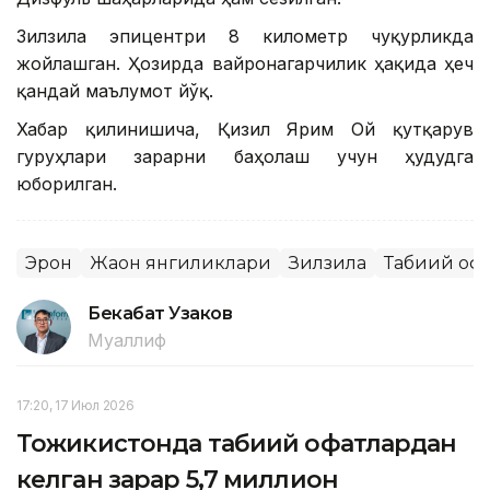
Зилзила эпицентри 8 километр чуқурликда
жойлашган. Ҳозирда вайронагарчилик ҳақида ҳеч
қандай маълумот йўқ.
Хабар қилинишича, Қизил Ярим Ой қутқарув
гуруҳлари зарарни баҳолаш учун ҳудудга
юборилган.
Эрон
Жаҳон янгиликлари
Зилзила
Табиий оф
Бекабат Узаков
Муаллиф
17:20, 17 Июл 2026
Тожикистонда табиий офатлардан
келган зарар 5,7 миллион