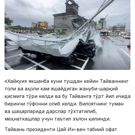
«Хайкуи» якшанба куни тушдан кейин Тайваннинг
тоғли ва аҳоли кам яшайдиган жануби-шарқий
қисмига тўғри келди ва бу Тайванга тўрт йил ичида
биринчи тўфонни олиб келди. Вилоятнинг туман
ва шаҳарларида дарслар тўхтатилиб,
меҳнаткашлар учун таътил эълон қилинди.
Тайвань президенти Цай Ин-вен табиий офат