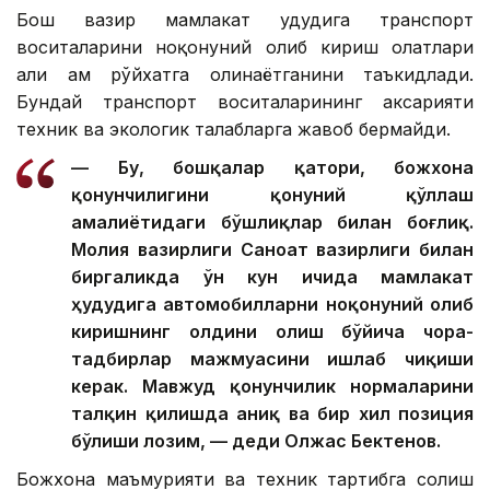
Бош вазир мамлакат ҳудудига транспорт
воситаларини ноқонуний олиб кириш ҳолатлари
ҳали ҳам рўйхатга олинаётганини таъкидлади.
Бундай транспорт воситаларининг аксарияти
техник ва экологик талабларга жавоб бермайди.
— Бу, бошқалар қатори, божхона
қонунчилигини қонуний қўллаш
амалиётидаги бўшлиқлар билан боғлиқ.
Молия вазирлиги Саноат вазирлиги билан
биргаликда ўн кун ичида мамлакат
ҳудудига автомобилларни ноқонуний олиб
киришнинг олдини олиш бўйича чора-
тадбирлар мажмуасини ишлаб чиқиши
керак. Мавжуд қонунчилик нормаларини
талқин қилишда аниқ ва бир хил позиция
бўлиши лозим, — деди Олжас Бектенов.
Божхона маъмурияти ва техник тартибга солиш