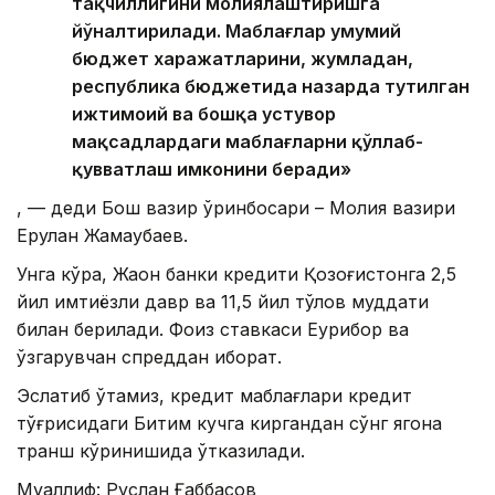
тақчиллигини молиялаштиришга
йўналтирилади. Маблағлар умумий
бюджет харажатларини, жумладан,
республика бюджетида назарда тутилган
ижтимоий ва бошқа устувор
мақсадлардаги маблағларни қўллаб-
қувватлаш имконини беради»
, — деди Бош вазир ўринбосари – Молия вазири
Ерулан Жамаубаев.
Унга кўра, Жаҳон банки кредити Қозоғистонга 2,5
йил имтиёзли давр ва 11,5 йил тўлов муддати
билан берилади. Фоиз ставкаси Еурибор ва
ўзгарувчан спреддан иборат.
Эслатиб ўтамиз, кредит маблағлари кредит
тўғрисидаги Битим кучга киргандан сўнг ягона
транш кўринишида ўтказилади.
Муаллиф: Руслан Ғаббасов