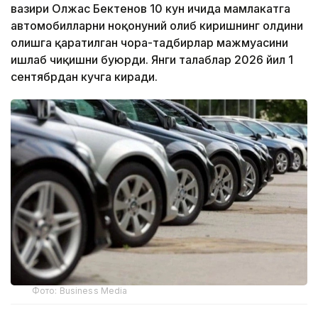
вазири Олжас Бектенов 10 кун ичида мамлакатга
автомобилларни ноқонуний олиб киришнинг олдини
олишга қаратилган чора-тадбирлар мажмуасини
ишлаб чиқишни буюрди. Янги талаблар 2026 йил 1
сентябрдан кучга киради.
Фото: Business Media