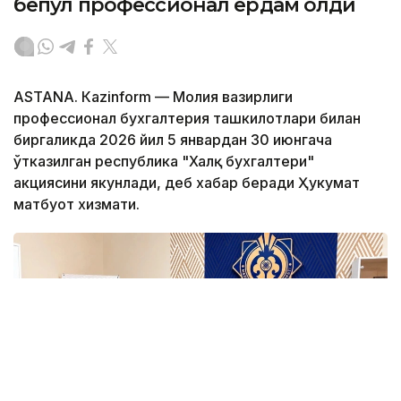
бепул профессионал ёрдам олди
ASTANА. Кazinform — Молия вазирлиги
профессионал бухгалтерия ташкилотлари билан
биргаликда 2026 йил 5 январдан 30 июнгача
ўтказилган республика "Халқ бухгалтери"
акциясини якунлади, деб хабар беради Ҳукумат
матбуот хизмати.