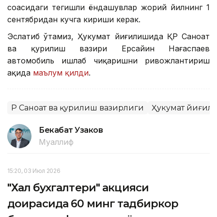
соҳасидаги тегишли ёндашувлар жорий йилнинг 1
сентябридан кучга кириши керак.
Эслатиб ўтамиз, Ҳукумат йиғилишида ҚР Саноат
ва қурилиш вазири Ерсайин Нағаспаев
автомобиль ишлаб чиқаришни ривожлантириш
ҳақида
маълум қилди
.
ҚР Саноат ва қурилиш вазирлиги
Ҳукумат йиғил
Бекабат Узаков
Муаллиф
15:20, 03 Июл 2026
"Халқ бухгалтери" акцияси
доирасида 60 минг тадбиркор