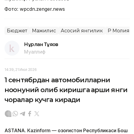
Фото: wpcdn.zenger.news
Бюджет
Мажилис
Асосий янгилик
ҚР Молия 
Нұрлан Тұяқов
Муаллиф
14:39, 21 Июл 2026
1 сентябрдан автомобилларни
ноқонуний олиб киришга қарши янги
чоралар кучга киради
ASTANА. Кazinform — Қозоғистон Республикаси Бош