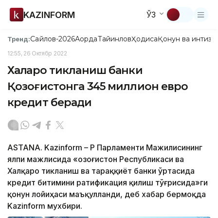
KAZINFORM
ЎЗ
Сайлов-2026
Ақорда
Тайинлов
Ҳодиса
Қонун ва интизо
Тренд:
12:55, 26 Октябр 2022
Халқаро тикланиш банки
Қозоғистонга 345 миллион евро
кредит беради
ASTANA. Kazinform – ҚР Парламенти Мажилисининг
ялпи мажлисида «Қозоғистон Республикаси ва
Халқаро тикланиш ва тараққиёт банки ўртасида
кредит битимини ратификация қилиш тўғрисида»ги
қонун лойиҳаси маъқулланди, деб хабар бермоқда
Kazinform мухбири.