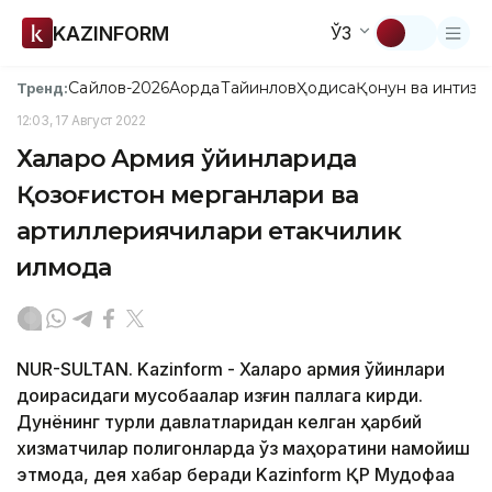
KAZINFORM
ЎЗ
Сайлов-2026
Ақорда
Тайинлов
Ҳодиса
Қонун ва интизо
Тренд:
12:03, 17 Август 2022
Халқаро Армия ўйинларида
Қозоғистон мерганлари ва
артиллериячилари етакчилик
қилмоқда
NUR-SULTAN. Kazinform - Халқаро армия ўйинлари
доирасидаги мусобақалар қизғин паллага кирди.
Дунёнинг турли давлатларидан келган ҳарбий
хизматчилар полигонларда ўз маҳоратини намойиш
этмоқда, дея хабар беради Kazinform ҚР Мудофаа