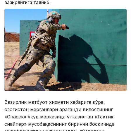
вазирлигига таяниб.
Вазирлик матбуот хизмати хабарига кўра,
Қозоғистон мерганлари Қарағанди вилоятининг
«Спасск» ўқув марказида ўтказилган «Тактик
снайпер» мусобақасининг биринчи босқичида