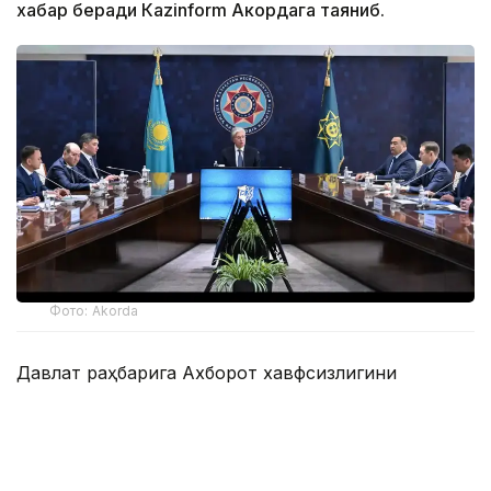
хабар беради Каzinform Акордага таяниб.
Фото: Akorda
Давлат раҳбарига Ахборот хавфсизлигини
таъминлаш миллий мувофиқлаштириш маркази,
Телекоммуникация тармоқларини бошқариш
маркази, Компьютер ҳодисаларига қарши
курашиш миллий хизмати ва Зарарли кодларни