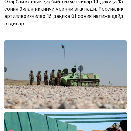
Озарбайжонлик ҳарбий хизматчилар 14 дақиқа 15
сония билан иккинчи ўринни эгаллади. Россиялик
артиллериячилар 16 дақиқа 01 сония натижа қайд
этдилар.