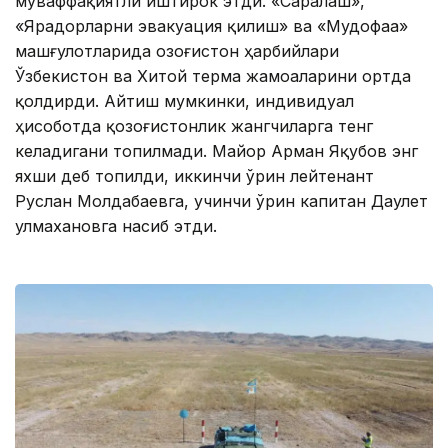
муваффақиятли иштирок этди. «Саралаш»,
«Ярадорларни эвакуация қилиш» ва «Мудофаа»
машғулотларида Қозоғистон ҳарбийлари
Ўзбекистон ва Хитой терма жамоаларини ортда
қолдирди. Айтиш мумкинки, индивидуал
ҳисоботда қозоғистонлик жангчиларга тенг
келадигани топилмади. Майор Арман Яқубов энг
яхши деб топилди, иккинчи ўрин лейтенант
Руслан Молдабаевга, учинчи ўрин капитан Даулет
Қулмахановга насиб этди.