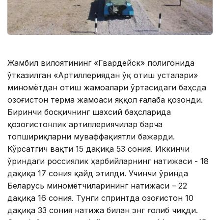
Жамбил вилоятининг «Гвардейск» полигонида
ўтказилган «Артиллериядан ўқ отиш усталари»
миномётдан отиш жамоалари ўртасидаги баҳсда
Қозоғистон терма жамоаси яққол ғалаба қозонди.
Биринчи босқичнинг шахсий баҳсларида
қозоғистонлик артиллериячилар барча
топшириқларни муваффақиятли бажарди.
Кўрсатгич вақти 15 дақиқа 53 сония. Иккинчи
ўриндаги россиялик ҳарбийларнинг натижаси - 18
дақиқа 17 сония қайд этилди. Учинчи ўринда
Беларусь миномётчиларининг натижаси – 22
дақиқа 16 сония. Тунги спринтда Қозоғистон 10
дақиқа 33 сония натижа билан энг ғолиб чиқди.